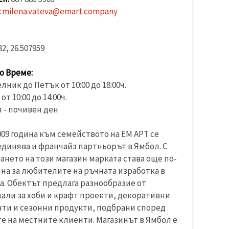
:
milena.vateva@emart.company
82, 26.507959
о Време:
ник до Петък от 10:00 до 18:00ч.
от 10:00 до 14:00ч.
 - почивен ден
009 година към семейството на ЕМ АРТ се
динява и франчайз партньорът в Ямбол. С
ането на този магазин марката става още по-
на за любителите на ръчната изработка в
а. Обектът предлага разнообразие от
али за хоби и крафт проекти, декоративни
ти и сезонни продукти, подбрани според
е на местните клиенти. Магазинът в Ямбол е