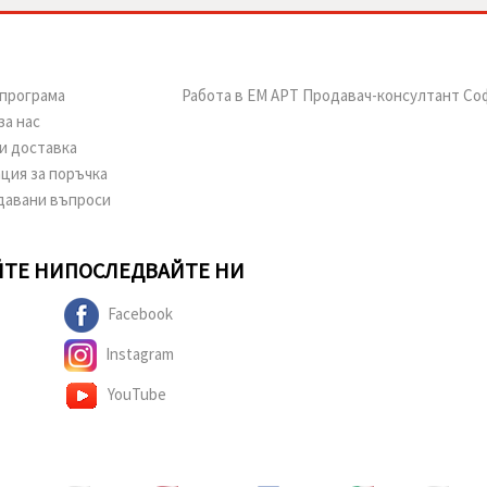
програма
Работа в ЕМ АРТ Продавач-консултант Со
за нас
и доставка
ция за поръчка
давани въпроси
ТЕ НИ
ПОСЛЕДВАЙТЕ НИ
Facebook
Instagram
YouTube