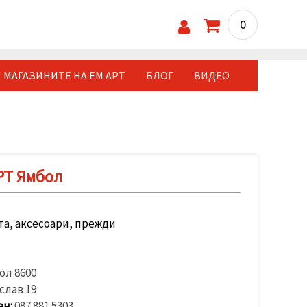
0
МАГАЗИНИТЕ НА ЕМ АРТ
БЛОГ
ВИДЕО
РТ Ямбол
а, аксесоари, прежди
бол
8600
слав 19
н:
087 881 5303