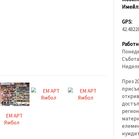
Имейл
GPS:
42.4822
Работн
Понедел
Събота 
Неделя
През 2
присъе
открив
достъп
регион
матери
елемен
нуждит