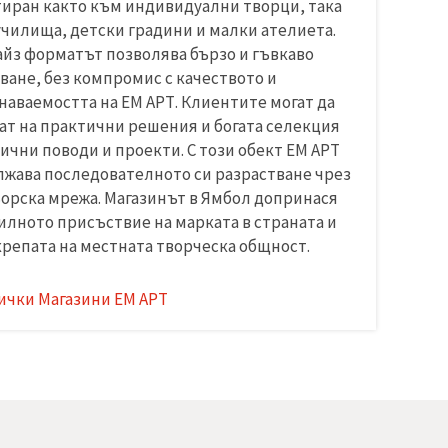
иран както към индивидуални творци, така
училища, детски градини и малки ателиета.
йз форматът позволява бързо и гъвкаво
ване, без компромис с качеството и
наваемостта на ЕМ АРТ. Клиентите могат да
ат на практични решения и богата селекция
лични поводи и проекти. С този обект ЕМ АРТ
жава последователното си разрастване чрез
орска мрежа. Магазинът в Ямбол допринася
силното присъствие на марката в страната и
крепата на местната творческа общност.
ички Магазини ЕМ АРТ