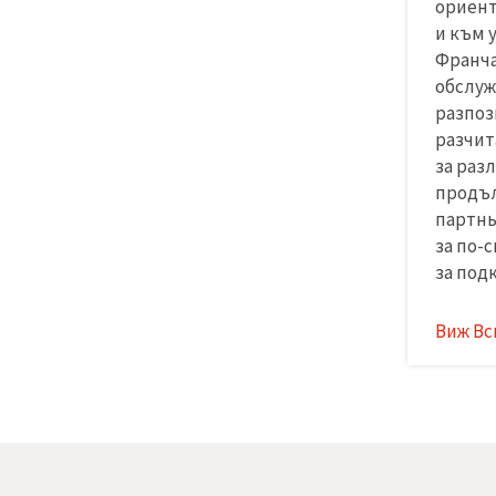
ориент
и към 
Франча
обслуж
разпоз
разчит
за раз
продъл
партнь
за по-
за под
Виж Вс