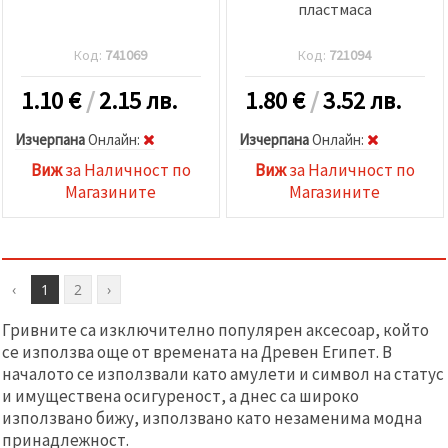
пластмаса
Код:
741069
Код:
721094
1.10
€
/
2.15 лв.
1.80
€
/
3.52 лв.
Изчерпана
Oнлайн:
Изчерпана
Oнлайн:
Виж
за Наличност по
Виж
за Наличност по
Магазините
Магазините
‹
1
2
›
Гривните са изключително популярен аксесоар, който
се използва още от времената на Древен Египет. В
началото се използвали като амулети и символ на статус
и имуществена осигуреност, а днес са широко
използвано бижу, използвано като незаменима модна
принадлежност.