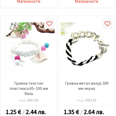
Магазините
Магазините
Гривна текстил
Гривна метал велур 200
пластмаса 65~100 мм
мм черна
бяла
Код:
691126
Код:
691139
1.25
€
/
2.44 лв.
1.35
€
/
2.64 лв.