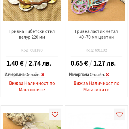
Гривна Тибетски стил
Гривна ластик метал
велур 220 мм
40~70 мм цветни
Код:
691180
Код:
691132
1.40
€
/
2.74 лв.
0.65
€
/
1.27 лв.
Изчерпана
Oнлайн:
Изчерпана
Oнлайн:
Виж
за Наличност по
Виж
за Наличност по
Магазините
Магазините