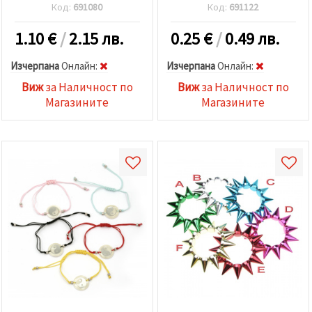
Код:
691080
Код:
691122
1.10
€
/
2.15 лв.
0.25
€
/
0.49 лв.
Изчерпана
Oнлайн:
Изчерпана
Oнлайн:
Виж
за Наличност по
Виж
за Наличност по
Магазините
Магазините