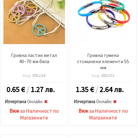
Гривна ластик метал
Гривна гумена
40~70 мм бяла
стоманени елементи 55
мм
Код:
691134
Код:
691153
0.65
€
/
1.27 лв.
1.35
€
/
2.64 лв.
Изчерпана
Oнлайн:
Изчерпана
Oнлайн:
Виж
за Наличност по
Виж
за Наличност по
Магазините
Магазините