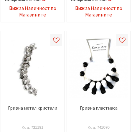
Виж
за Наличност по
Виж
за Наличност по
Магазините
Магазините
Гривна метал кристали
Гривна пластмаса
Код:
721181
Код:
741070