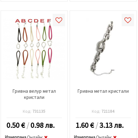
Гривна велур метал
Гривна метал кристали
кристали
Код:
731135
Код:
721184
0.50
€
/
0.98 лв.
1.60
€
/
3.13 лв.
Изчерпана
Oнлайн:
Изчерпана
Oнлайн: