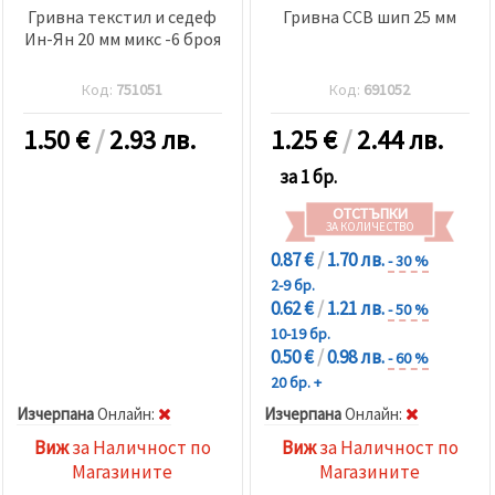
Гривна текстил и седеф
Гривна CCB шип 25 мм
Ин-Ян 20 мм микс -6 броя
Код:
751051
Код:
691052
1.50
€
/
2.93 лв.
1.25
€
/
2.44 лв.
за 1 бр.
ОТСТЪПКИ
ЗА КОЛИЧЕСТВО
0.87 €
/
1.70 лв.
- 30 %
2-9 бр.
0.62 €
/
1.21 лв.
- 50 %
10-19 бр.
0.50 €
/
0.98 лв.
- 60 %
20 бр. +
Изчерпана
Oнлайн:
Изчерпана
Oнлайн:
Виж
за Наличност по
Виж
за Наличност по
Магазините
Магазините