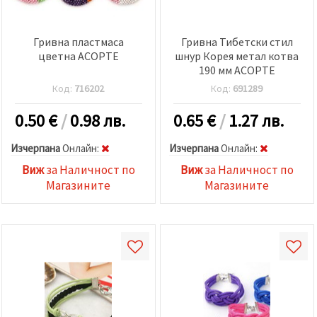
Гривна пластмаса
Гривна Тибетски стил
цветна АСОРТЕ
шнур Корея метал котва
190 мм АСОРТЕ
Код:
716202
Код:
691289
0.50
€
/
0.98 лв.
0.65
€
/
1.27 лв.
Изчерпана
Oнлайн:
Изчерпана
Oнлайн:
Виж
за Наличност по
Виж
за Наличност по
Магазините
Магазините