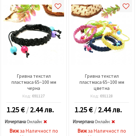
Гривна текстил
Гривна текстил
пластмаса 65~100 мм
пластмаса 65~100 мм
черна
цветна
Код:
691127
Код:
691128
1.25
€
/
2.44 лв.
1.25
€
/
2.44 лв.
Изчерпана
Oнлайн:
Изчерпана
Oнлайн:
Виж
за Наличност по
Виж
за Наличност по