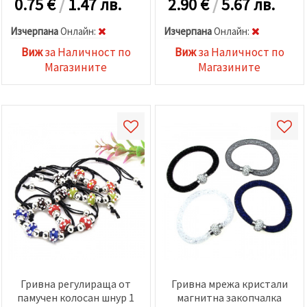
0.75
€
/
1.47 лв.
2.90
€
/
5.67 лв.
Изчерпана
Oнлайн:
Изчерпана
Oнлайн:
Виж
за Наличност по
Виж
за Наличност по
Магазините
Магазините
Гривна регулираща от
Гривна мрежа кристали
памучен колосан шнур 1
магнитна закопчалка