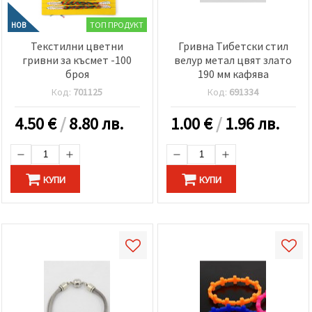
ТОП ПРОДУКТ
НОВ
Текстилни цветни
Гривна Тибетски стил
гривни за късмет -100
велур метал цвят злато
броя
190 мм кафява
Код:
701125
Код:
691334
4.50
€
/
8.80 лв.
1.00
€
/
1.96 лв.
КУПИ
КУПИ