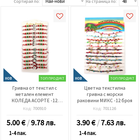
Сортирай по:
На страница по:
релевантно
съдържание
и реклами,
включително
с помощта
на наши
партньори
за анализ
и
маркетинг.
Можеш да
се
съгласиш
да
използваме
ТОП ПРОДУКТ
ТОП ПРОДУКТ
НОВ
НОВ
всички
"бисквитки"
Гривна от текстил с
Цветна текстилна
като
метален елемент
гривна с морски
натиснеш
КОЛЕДА АСОРТЕ -12
раковини МИКС -12 броя
"Приеми
всички!"
броя
Код:
700910
Код:
701126
или да
посочиш
предпочитанията
5.00
€
/
9.78 лв.
3.90
€
/
7.63 лв.
си в
"Настройки",
1-4 пак.
1-4 пак.
като