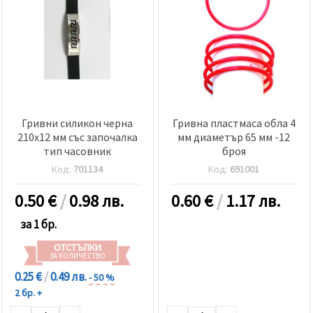
Гривни силикон черна
Гривна пластмаса обла 4
210x12 мм със започалка
мм диаметър 65 мм -12
тип часовник
броя
Код:
701134
Код:
691001
0.50
€
/
0.98 лв.
0.60
€
/
1.17 лв.
за 1 бр.
ОТСТЪПКИ
ЗА КОЛИЧЕСТВО
0.25 €
/
0.49 лв.
- 50 %
2 бр. +