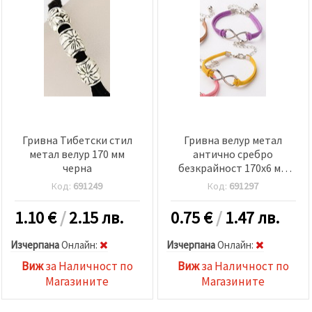
Гривна Тибетски стил
Гривна велур метал
метал велур 170 мм
антично сребро
черна
безкрайност 170x6 мм
АСОРТЕ
Код:
691249
Код:
691297
1.10
€
/
2.15 лв.
0.75
€
/
1.47 лв.
Изчерпана
Oнлайн:
Изчерпана
Oнлайн:
Виж
за Наличност по
Виж
за Наличност по
Магазините
Магазините