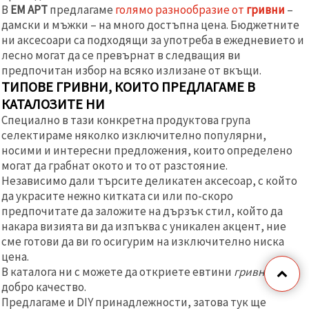
В
ЕМ АРТ
предлагаме
голямо разнообразие от
гривни
–
дамски и мъжки – на много достъпна цена. Бюджетните
ни аксесоари са подходящи за употреба в ежедневието и
лесно могат да се превърнат в следващия ви
предпочитан избор на всяко излизане от вкъщи.
ТИПОВЕ ГРИВНИ, КОИТО ПРЕДЛАГАМЕ В
КАТАЛОЗИТЕ НИ
Специално в тази конкретна продуктова група
селектираме няколко изключително популярни,
носими и интересни предложения, които определено
могат да грабнат окото и то от разстояние.
Независимо дали търсите деликатен аксесоар, с който
да украсите нежно китката си или по-скоро
предпочитате да заложите на дързък стил, който да
накара визията ви да изпъква с уникален акцент, ние
сме готови да ви го осигурим на изключително ниска
цена.
В каталога ни с можете да откриете евтини
гривни
с
добро качество.
Предлагаме и DIY принадлежности, затова тук ще