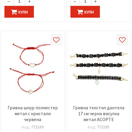
КУПИ
КУПИ
Гривна шнур полиестер
Гривна текстил дантела
метал с кристали
17 см черна висулка
червена
метал АСОРТЕ
Код:
772189
Код:
772185