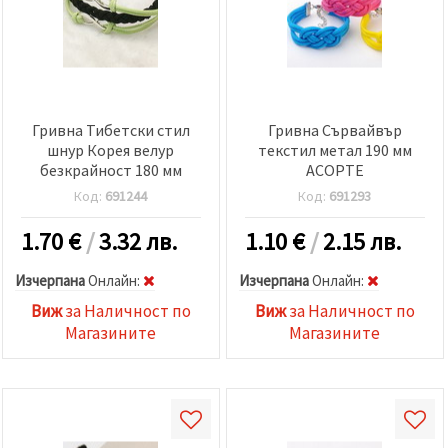
Гривна Тибетски стил
Гривна Сървайвър
шнур Корея велур
текстил метал 190 мм
безкрайност 180 мм
АСОРТЕ
Код:
691244
Код:
691293
1.70
€
/
3.32 лв.
1.10
€
/
2.15 лв.
Изчерпана
Oнлайн:
Изчерпана
Oнлайн:
Виж
за Наличност по
Виж
за Наличност по
Магазините
Магазините