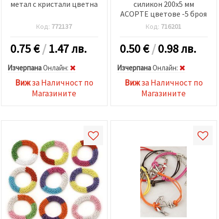
метал с кристали цветна
силикон 200x5 мм
АСОРТЕ цветове -5 броя
Код:
772137
Код:
716201
0.75
€
/
1.47 лв.
0.50
€
/
0.98 лв.
Изчерпана
Oнлайн:
Изчерпана
Oнлайн:
Виж
за Наличност по
Виж
за Наличност по
Магазините
Магазините