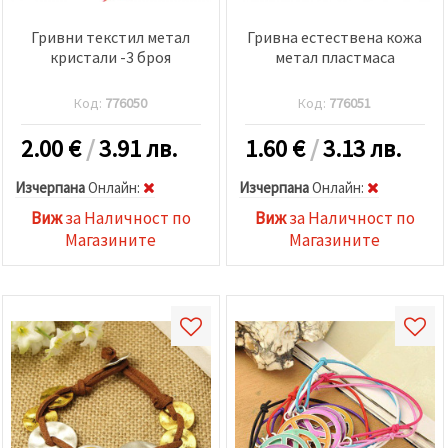
Гривни текстил метал
Гривна естествена кожа
кристали -3 броя
метал пластмаса
Код:
776050
Код:
776051
2.00
€
/
3.91 лв.
1.60
€
/
3.13 лв.
Изчерпана
Oнлайн:
Изчерпана
Oнлайн:
Виж
за Наличност по
Виж
за Наличност по
Магазините
Магазините