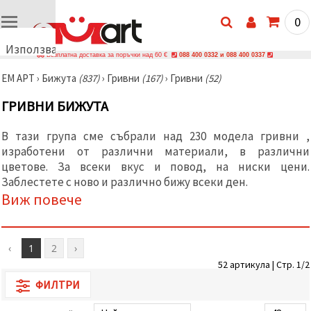
0
Използваме
Безплатна доставка за поръчки над 60 €
088 400 0332 и 088 400 0337
бисквитки
ЕМ АРТ
›
Бижутa
(837)
›
Гривни
(167)
›
Гривни
(52)
🍪
Използваме
ГРИВНИ БИЖУТА
бисквитки
и подобни
технологии,
В тази група сме събрали над 230 модела гривни ,
за да
изработени от различни материали, в различни
осигурим
правилната
цветове. За всеки вкус и повод, на ниски цени.
работа на
Заблестете с ново и различно бижу всеки ден.
сайта, да
подобрим
Виж повече
твоето
изживяване
и, с твое
съгласие,
‹
1
2
›
да
анализираме
52 артикула | Стр. 1/2
трафика и
ФИЛТРИ
да
показваме
по-