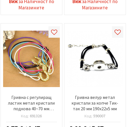
Виж
за Наличност по
Виж
за Наличност по
Магазините
Магазините
Гривна с регулиращ
Гривна велур метал
ластик метал кристали
кристали за копче Тик-
подкова 40~70 мм
так 20 мм 190x22x5 мм
АСОРТЕ
Код:
691326
Код:
590007