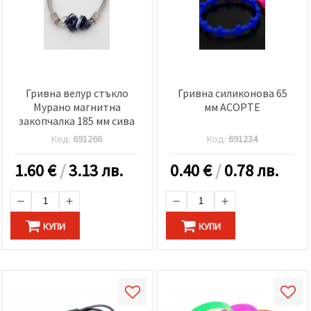
Гривна велур стъкло
Гривна силиконова 65
Мурано магнитна
мм АСОРТЕ
закопчалка 185 мм сива
Код:
691266
Код:
691234
1.60
€
/
3.13 лв.
0.40
€
/
0.78 лв.
КУПИ
КУПИ