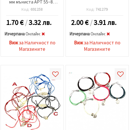
мм мъниста АРТ 55~85
мм АСОРТЕ
Код:
691258
Код:
741279
1.70
€
/
3.32 лв.
2.00
€
/
3.91 лв.
Изчерпана
Oнлайн:
Изчерпана
Oнлайн:
Виж
за Наличност по
Виж
за Наличност по
Магазините
Магазините