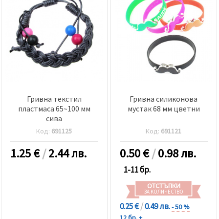
Гривна текстил
Гривна силиконова
пластмаса 65~100 мм
мустак 68 мм цветни
сива
Код:
691125
Код:
691121
1.25
€
/
2.44 лв.
0.50
€
/
0.98 лв.
1-11 бр.
ОТСТЪПКИ
ЗА КОЛИЧЕСТВО
0.25 €
/
0.49 лв.
- 50 %
12 бр. +