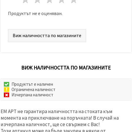
избереш
дадения
вид
Продуктът не е оценяван.
"бисквитки"
и кликнеш
бутона
"Запази"
Виж наличността по магазините
Приеми
всички
Настройки
ВИЖ НАЛИЧНОСТТА ПО МАГАЗИНИТЕ
на
бисквитките
Продуктът е наличен
Ограничена наличност
Изчерпана наличност
ЕМ АРТ не гарантира наличността на стоката към
момента на приключване на поръчката! В случай на
изчерпана наличност, ще се свържем с Вас!
Този артикул може да бъде закупен в някои от