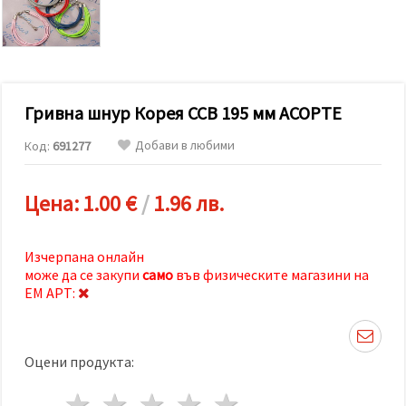
релевантно
съдържание
и реклами,
включително
с помощта
на наши
партньори
Гривна шнур Корея CCB 195 мм АСОРТЕ
за анализ
и
маркетинг.
Добави в любими
Код:
691277
Можеш да
се
съгласиш
Цена:
1.00 €
/
1.96 лв.
да
използваме
всички
"бисквитки"
Изчерпана онлайн
като
може да се закупи
само
във физическите магазини на
натиснеш
"Приеми
ЕМ АРТ:
всички!"
или да
посочиш
предпочитанията
Оцени продукта:
си в
"Настройки",
като
1 звезда
2 звезди
3 звезди
4 звезди
5 звезди