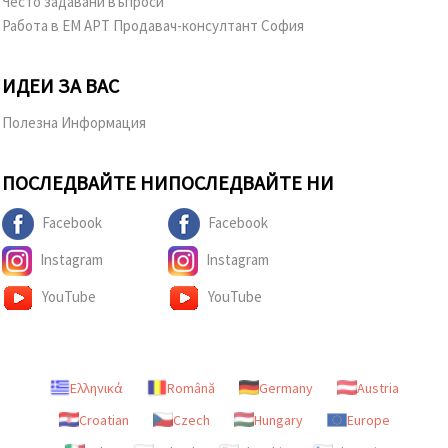
Често задавани въпроси
Работа в ЕМ АРТ Продавач-консултант София
ИДЕИ ЗА ВАС
Полезна Информация
ПОСЛЕДВАЙТЕ НИ
ПОСЛЕДВАЙТЕ НИ
Facebook
Facebook
Instagram
Instagram
YouTube
YouTube
Ελληνικά
Română
Germany
Austria
Croatian
Czech
Hungary
Europe