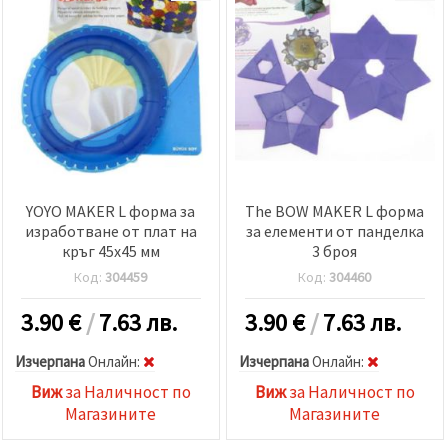
YOYO MAKER L форма за
The BOW MAKER L форма
изработване от плат на
за елементи от панделка
кръг 45x45 мм
3 броя
Код:
304459
Код:
304460
3.90
€
/
7.63 лв.
3.90
€
/
7.63 лв.
Изчерпана
Oнлайн:
Изчерпана
Oнлайн:
Виж
за Наличност по
Виж
за Наличност по
Магазините
Магазините