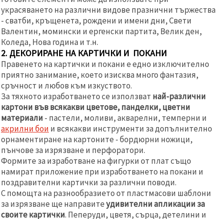
украсяването на различни видове празнични тържества
- сватби, кръщенета, рождени и имени дни, Свети
Валентин, момински и ергенски партита, Велик ден,
Коледа, Нова година и т.н.
2. ДЕКОРИРАНЕ НА КАРТИЧКИ И ПОКАНИ
Правенето на картички и покани е едно изключително
приятно занимание, което изисква много фантазия,
сръчност и любов към изкуството.
За тяхното изработването се използват
най-различни
картони във всякакви цветове, панделки, цветни
материали
- пастели, моливи, акварелни, темперни и
акрилни бои
и всякакви инструменти за допълнително
орнаментиране на картоните - бордюрни ножици,
пънчове за изрязване и перфоратори.
Формите за изработване на фигурки от плат също
намират приложение при изработването на покани и
поздравителни картички за различни поводи.
С помощта на разнообразието от пластмасови шаблони
за изрязване ще направите
удивителни апликации за
своите картички
. Пеперуди, цветя, сърца, детелини и