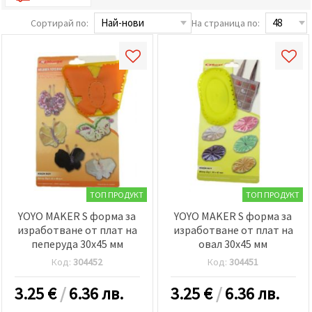
релевантно
съдържание
Сортирай по:
На страница по:
и реклами,
включително
с помощта
на наши
партньори
за анализ
и
маркетинг.
Можеш да
се
съгласиш
да
използваме
всички
"бисквитки"
ТОП ПРОДУКТ
ТОП ПРОДУКТ
като
натиснеш
YOYO MAKER S форма за
YOYO MAKER S форма за
"Приеми
изработване от плат на
изработване от плат на
всички!"
пеперуда 30x45 мм
овал 30x45 мм
или да
посочиш
Код:
304452
Код:
304451
предпочитанията
си в
3.25
€
/
6.36 лв.
3.25
€
/
6.36 лв.
"Настройки",
като