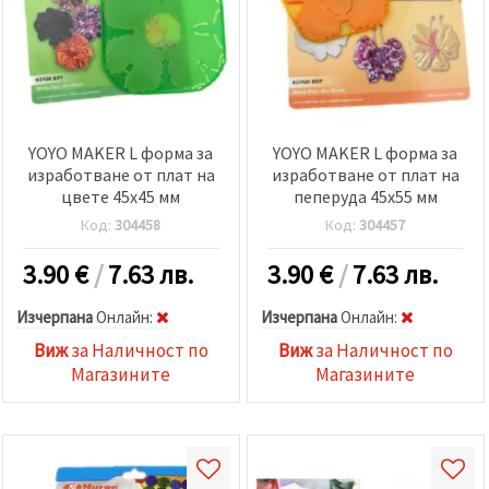
YOYO MAKER L форма за
YOYO MAKER L форма за
изработване от плат на
изработване от плат на
цвете 45x45 мм
пеперуда 45x55 мм
Код:
304458
Код:
304457
3.90
€
/
7.63 лв.
3.90
€
/
7.63 лв.
Изчерпана
Oнлайн:
Изчерпана
Oнлайн:
Виж
за Наличност по
Виж
за Наличност по
Магазините
Магазините