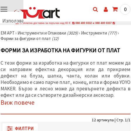
0
Използваме
Безплатна доставка за поръчки над 60 €
088 400 0332 и 088 400 0337
бисквитки
ЕМ АРТ
›
Инструменти и Опаковки
(3029)
›
Инструменти
(777)
›
🍪
Форми за фигурки от плат
(12)
Използваме
бисквитки
ФОРМИ ЗА ИЗРАБОТКА НА ФИГУРКИ ОТ ПЛАТ
и подобни
технологии,
за да
С тези форми за изработка на фигурки от плат можем да
осигурим
правилната
си направим ефектна декорация или да прикрием
работа на
дефект на блуза, шапка, чанта, колан или обувки.
сайта, да
Необходимо е само парче плат, конец, игла и форма YOYO
подобрим
твоето
MAKER. Бързо и лесно може да превърнете дефекта в
изживяване
ефект или да си сътворите дизайнерски аксесоар.
и, с твое
Виж повече
съгласие,
да
анализираме
трафика и
да
12 артикула | Стр. 1/1
показваме
ФИЛТРИ
по-