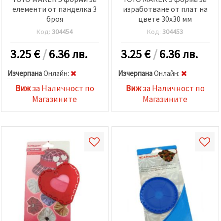
елементи от панделка 3
изработване от плат на
броя
цвете 30x30 мм
Код:
304454
Код:
304453
3.25
€
/
6.36 лв.
3.25
€
/
6.36 лв.
Изчерпана
Oнлайн:
Изчерпана
Oнлайн:
Виж
за Наличност по
Виж
за Наличност по
Магазините
Магазините