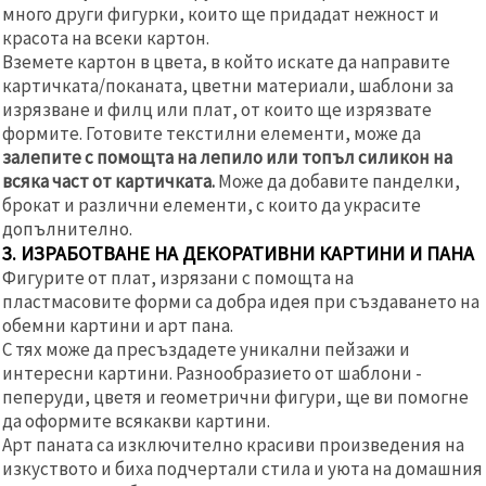
много други фигурки, които ще придадат нежност и
красота на всеки картон.
Вземете картон в цвета, в който искате да направите
картичката/поканата, цветни материали, шаблони за
изрязване и филц или плат, от които ще изрязвате
формите. Готовите текстилни елементи, може да
залепите с помощта на лепило или топъл силикон на
всяка част от картичката.
Може да добавите панделки,
брокат и различни елементи, с които да украсите
допълнително.
3. ИЗРАБОТВАНЕ НА ДЕКОРАТИВНИ КАРТИНИ И ПАНА
Фигурите от плат, изрязани с помощта на
пластмасовите форми са добра идея при създаването на
обемни картини и арт пана.
С тях може да пресъздадете уникални пейзажи и
интересни картини. Разнообразието от шаблони -
пеперуди, цветя и геометрични фигури, ще ви помогне
да оформите всякакви картини.
Арт паната са изключително красиви произведения на
изкуството и биха подчертали стила и уюта на домашния