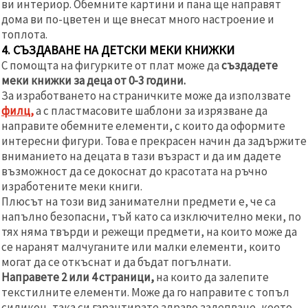
ви интериор. Обемните картини и пана ще направят
дома ви по-цветен и ще внесат много настроение и
топлота.
4. СЪЗДАВАНЕ НА ДЕТСКИ МЕКИ КНИЖКИ
С помощта на фигурките от плат може да
създадете
меки книжки за деца от 0-3 години.
За изработването на страничките може да използвате
филц,
а с пластмасовите шаблони за изрязване да
направите обемните елементи, с които да оформите
интересни фигури. Това е прекрасен начин да задържите
вниманието на децата в тази възраст и да им дадете
възможност да се докоснат до красотата на ръчно
изработените меки книги.
Плюсът на този вид занимателни предмети е, че са
напълно безопасни, тъй като са изключително меки, по
тях няма твърди и режещи предмети, на които може да
се наранят малчуганите или малки елементи, които
могат да се откъснат и да бъдат погълнати.
Направете 2 или 4 страници,
на които да залепите
текстилните елементи. Може да го направите с топъл
силикон, така си гарантирате здраво залепване, което