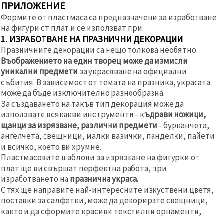
ПРИЛОЖЕНИЕ
Формите от пластмаса са предназначени за изработване
на фигури от плат и се използват при:
1. ИЗРАБОТВАНЕ НА ПРАЗНИЧНИ ДЕКОРАЦИИ
Празничните декорации са нещо толкова необятно.
Въображението на един творец може да измисли
уникални предмети
за украсяване на официални
събития. В зависимост от темата на празника, украсата
може да бъде изключително разнообразна.
За създаването на такъв тип декорация може да
използвате всякакви инструменти - к
ъдрави ножици,
щанци за изрязване, различни предмети
- бурканчета,
ангелчета, свещници, малки вазички, панделки, пайети
и всичко, което ви хрумне.
Пластмасовите шаблони за изрязване на фигурки от
плат ще ви свършат перфектна работа, при
изработването на
празнична украса.
С тях ще направите най-интересните изкуствени цветя,
поставки за салфетки, може да декорирате свещници,
както и да оформите красиви текстилни орнаменти,