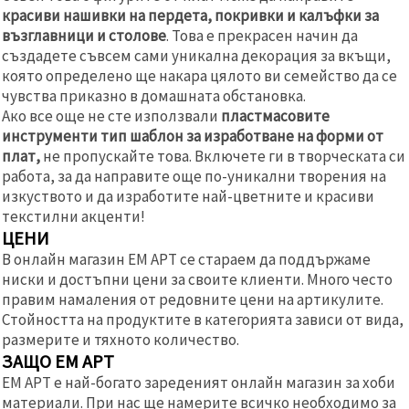
красиви нашивки на пердета, покривки и калъфки за
възглавници и столове
. Това е прекрасен начин да
създадете съвсем сами уникална декорация за вкъщи,
която определено ще накара цялото ви семейство да се
чувства приказно в домашната обстановка.
Ако все още не сте използвали
пластмасовите
инструменти тип шаблон за изработване на форми от
плат,
не пропускайте това. Включете ги в творческата си
работа, за да направите още по-уникални творения на
изкуството и да изработите най-цветните и красиви
текстилни акценти!
ЦЕНИ
В онлайн магазин ЕМ АРТ се стараем да поддържаме
ниски и достъпни цени за своите клиенти. Много често
правим намаления от редовните цени на артикулите.
Стойността на продуктите в категорията зависи от вида,
размерите и тяхното количество.
ЗАЩО ЕМ АРТ
ЕМ АРТ е най-богато зареденият онлайн магазин за хоби
материали. При нас ще намерите всичко необходимо за