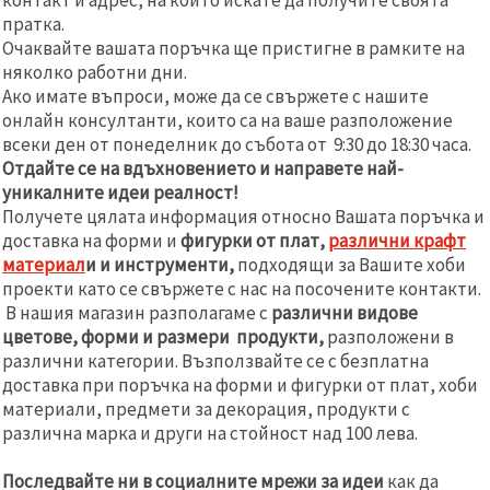
пратка.
Очаквайте вашата поръчка ще пристигне в рамките на
няколко работни дни.
Ако имате въпроси, може да се свържете с нашите
онлайн консултанти, които са на ваше разположение
всеки ден от понеделник до събота от 9:30 до 18:30 часа.
Отдайте
се на вдъхновението и направете най-
уникалните идеи реалност!
Получете цялата информация относно Вашата поръчка и
доставка на форми и
фигурки от плат,
различни крафт
материал
и и инструменти,
подходящи за Вашите хоби
проекти като се свържете с нас на посочените контакти.
В нашия магазин разполагаме с
различни видове
цветове, форми и размери продукти,
разположени в
различни категории. Възползвайте се с безплатна
доставка при поръчка на форми и фигурки от плат, хоби
материали, предмети за декорация, продукти с
различна марка и други на стойност над 100 лева.
Последвайте ни в социалните мрежи за идеи
как да