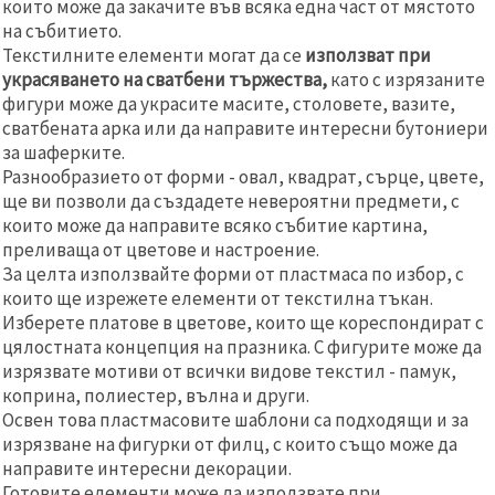
които може да закачите във всяка една част от мястото
на събитието.
Текстилните елементи могат да се
използват при
украсяването на сватбени тържества,
като с изрязаните
фигури може да украсите масите, столовете, вазите,
сватбената арка или да направите интересни бутониери
за шаферките.
Разнообразието от форми - овал, квадрат, сърце, цвете,
ще ви позволи да създадете невероятни предмети, с
които може да направите всяко събитие картина,
преливаща от цветове и настроение.
За целта използвайте форми от пластмаса по избор, с
които ще изрежете елементи от текстилна тъкан.
Изберете платове в цветове, които ще кореспондират с
цялостната концепция на празника. С фигурите може да
изрязвате мотиви от всички видове текстил - памук,
коприна, полиестер, вълна и други.
Освен това пластмасовите шаблони са подходящи и за
изрязване на фигурки от филц, с които също може да
направите интересни декорации.
Готовите елементи може да използвате при