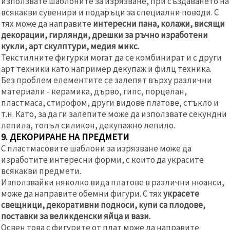
използвате шаблоните за изрязване, при създаването на
всякакви сувенири и подаръци за специални поводи. С
тях може да направите
интересни пана, колажи, висящи
декорации, гирлянди, дрешки за ръчно изработени
кукли, арт скулптури, медия микс.
Текстилните фигурки могат да се комбинират и с други
арт техники като например декупаж и филц техника.
Без проблем елементите се залепят върху различни
материали - керамика, дърво, гипс, порцелан,
пластмаса, стирофом, други видове платове, стъкло и
т.н. Като, за да ги залепите може да използвате секундни
лепила, топъл силикон, декупажно лепило.
9. ДЕКОРИРАНЕ НА ПРЕДМЕТИ
С пластмасовите шаблони за изрязване може да
изработите интересни форми, с които да украсите
всякакви предмети.
Използвайки няколко вида платове в различни нюанси,
може да направите обемни фигури. С тях
украсете
свещници, декоративни подноси, купи са плодове,
поставки за великденски яйца и вази.
Освен това с фигурите от плат може да направите