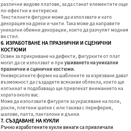
различни видове платове, за да станат елементите още
по-ефектни и интересни.
Текстилните фигурки може да използвате и като
декорация на дрехи и чанти. Така може да направите
уникални обемни декорации, които да разчупят модния
ви стил.
6. ИЗРАБОТВАНЕ НА ПРАЗНИЧНИ И СЦЕНИЧНИ
КОСТЮМИ
Освен за прикриване на дефекти, фигурките от плат
могат да се използват и при
ушиването на уникални
празнични и сценични костюми.
Универсалните форми на шаблоните за изрязване дават
възможност да създадете всякакви облекла, които ще
изпъкнат и подобаващо ще привлекат вниманието на
хората около вас.
Може да използвате фигурите за украсяване на поли,
рокли, плетени шапки с или такива с периферия,
шалове, палта, панталони и дънки.
7. СЪЗДАВАНЕ НА КУКЛИ
Ръчно изработените кукли винаги са привличали