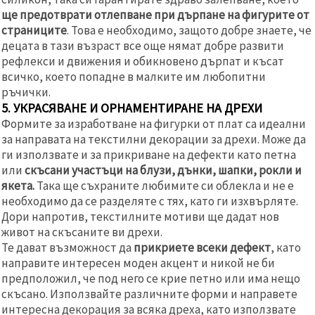
ще предотврати отлепване при дърпане на фигурите от
страниците
. Това е необходимо, защото добре знаете, че
децата в тази възраст все още нямат добре развити
рефлекси и движения и обикновено дърпат и късат
всичко, което попадне в малките им любопитни
ръчички.
5. УКРАСЯВАНЕ И ОРНАМЕНТИРАНЕ НА ДРЕХИ
Формите за изработване на фигурки от плат са идеални
за направата на текстилни декорации за дрехи. Може да
ги използвате и за прикриване на дефекти като петна
или
скъсани участъци на блузи, дънки, шапки, рокли и
якета.
Така ще съхраните любимите си облекла и не е
необходимо да се разделяте с тях, като ги изхвърляте.
Дори напротив, текстилните мотиви ще дадат нов
живот на скъсаните ви дрехи.
Те дават възможност да
прикриете всеки дефект
, като
направите интересен моден акцент и никой не би
предположил, че под него се крие петно или има нещо
скъсано. Използвайте различните форми и направете
интересна декорация за всяка дреха, като използвате