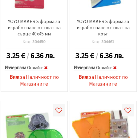
YOYO MAKER S форма за
YOYO MAKER S форма за
изработване от плат на
изработване от плат на
сърце 40x45 мм
кръг
Код:
304450
Код:
304461
3.25
€
/
6.36 лв.
3.25
€
/
6.36 лв.
Изчерпана
Oнлайн:
Изчерпана
Oнлайн:
Виж
за Наличност по
Виж
за Наличност по
Магазините
Магазините