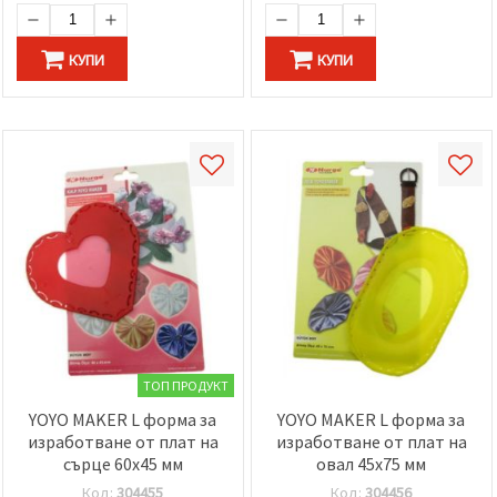
избереш
дадения
вид
"бисквитки"
КУПИ
КУПИ
и кликнеш
бутона
"Запази"
Приеми
всички
Настройки
на
бисквитките
ТОП ПРОДУКТ
YOYO MAKER L форма за
YOYO MAKER L форма за
изработване от плат на
изработване от плат на
сърце 60x45 мм
овал 45x75 мм
Код:
304455
Код:
304456