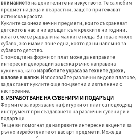
вниманието
на ценителите на изкуството. Те са любим
предмет на деца и възрастни, защото притежават
истинска красота.
Куклите са онези вечни предмети, които съхраняват
детското в нас и ни връщат към крехките ни години,
когато сме се радвали на малките неща. За това е много
хубаво, ако имаме поне една, която да ни напомня за
хубавото детство.
С помощта на форми от плат може да направите
интересни декорации за всяка ръчно направена
кукличка, като
изработите украса за техните дрехи,
шалове и шапки
. Използвайте различни видове платове,
за да станат куклите още по-цветни и изпълнени с
настроение.
8. ИЗРАБОТВАНЕ НА СУВЕНИРИ И ПОДАРЪЦИ
Формите за изрязване на фигурки от плат са подходящ
инструмент при създаването на различни сувенири и
подаръци.
Те ще ви помогнат да направите интересни акценти за
ръчно изработените от вас арт предмети. Може да