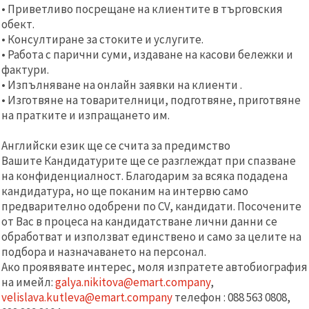
избереш
• Приветливо посрещане на клиентите в търговския
дадения
обект.
вид
"бисквитки"
• Консултиране за стоките и услугите.
и кликнеш
• Работа с парични суми, издаване на касови бележки и
бутона
"Запази"
фактури.
• Изпълняване на онлайн заявки на клиенти .
• Изготвяне на товарителници, подготвяне, приготвяне
Приеми
на пратките и изпращането им.
всички
Английски език ще се счита за предимство
Настройки
на
Вашите Кандидатурите ще се разглеждат при спазване
бисквитките
на конфиденциалност. Благодарим за всяка подадена
кандидатура, но ще поканим на интервю само
предварително одобрени по CV, кандидати. Посочените
от Вас в процеса на кандидатстване лични данни се
обработват и използват единствено и само за целите на
подбора и назначаването на персонал.
Ако проявявате интерес, моля изпратете автобиография
на имейл:
galya.nikitova@emart.company
,
velislava.kutleva@emart.company
телефон :
088 563 0808,