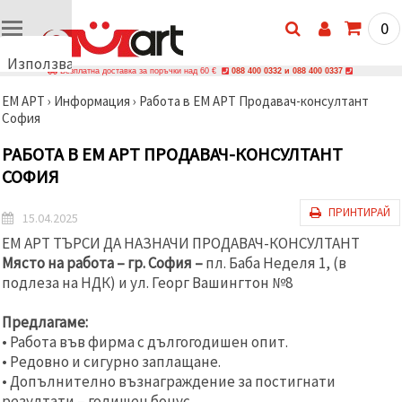
0
Използваме
Безплатна доставка за поръчки над 60 €
088 400 0332 и 088 400 0337
бисквитки
ЕМ АРТ
›
Информация
›
Работа в ЕМ АРТ Продавач-консултант
🍪
София
Използваме
бисквитки
РАБОТА В ЕМ АРТ ПРОДАВАЧ-КОНСУЛТАНТ
и подобни
технологии,
СОФИЯ
за да
осигурим
правилната
ПРИНТИРАЙ
15.04.2025
работа на
сайта, да
ЕМ АРТ ТЪРСИ ДА НАЗНАЧИ ПРОДАВАЧ-КОНСУЛТАНТ
подобрим
Място на работа – гр. София –
пл. Баба Неделя 1, (в
твоето
подлеза на НДК)
и
ул. Георг Вашингтон №8
изживяване
и, с твое
съгласие,
Предлагаме:
да
анализираме
• Работа във фирма с дългогодишен опит.
трафика и
• Редовно и сигурно заплащане.
да
• Допълнително възнаграждение за постигнати
показваме
по-
резултати – годишен бонус.