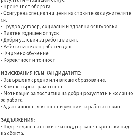
релевантно
• Процент от оборота.
съдържание
• Осигурява специални цени на стоките за служителите
и реклами,
включително
си.
с помощта
• Трудов договор, социални и здравни осигуровки.
на наши
партньори
• Платен годишен отпуск.
за анализ
• Добри условия за работа в екип.
и
• Работа на пълен работен ден.
маркетинг.
• Фирмено обучение.
Можеш да
се
• Коректност и точност
съгласиш
.
да
ИЗИСКВАНИЯ КЪМ КАНДИДАТИТЕ:
използваме
всички
• Завършено средно или висше образование.
"бисквитки"
• Компютърна грамотност.
като
• Мотивация за постигане на добри резултати и желание
натиснеш
"Приеми
за работа.
всички!"
• Адаптивност, лоялност и умение за работа в екип
или да
посочиш
предпочитанията
ЗАДЪЛЖЕНИЯ:
си в
• Подреждане на стоките и поддържане търговски вид
"Настройки",
като
на обекта.