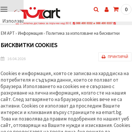
0
Използваме
Безплатна доставка за поръчки над 60 €
088 400 0332 и 088 400 0337
бисквитки
ЕМ АРТ
›
Информация
›
Политика за използване на бисквитки
🍪
Използваме
БИСКВИТКИ COOKIES
бисквитки
и подобни
технологии,
ПРИНТИРАЙ
16.04.2026
за да
осигурим
правилната
Cookies е информация, която се записва на харддиска на
работа на
сайта, да
потребителя и съдържа данни, които се ползват от
подобрим
браузера. Използването на cookies не е свързано с
твоето
разкриване на лична информация, когато сте на нашия
изживяване
и, с твое
сайт. След затварянето на браузера cookies вече не са
съгласие,
активни. Cookies се използват да проследим Вашите
да
анализираме
интереси и кликвания върху страниците на emart.bg.
трафика и
Това ни позволява да правим подобрения по нашият уеб
да
сайт, отговарящи на Вашите нужди и изисквания. Cookies
показваме
по-
не се предоставят на трети лица. Ако решите да