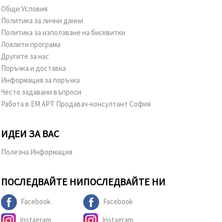
избереш
Общи Условия
дадения
вид
Политика за лични данни
"бисквитки"
Политика за използване на бисквитки
и кликнеш
бутона
Лоялити програма
"Запази"
Другите за нас
Поръчка и доставка
Приеми
Информация за поръчка
всички
Често задавани въпроси
Работа в ЕМ АРТ Продавач-консултант София
Настройки
на
бисквитките
ИДЕИ ЗА ВАС
Полезна Информация
ПОСЛЕДВАЙТЕ НИ
ПОСЛЕДВАЙТЕ НИ
Facebook
Facebook
Instagram
Instagram