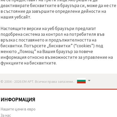
релевантно
деактивирате бисквитките в браузъра си, може да не сте
съдържание
в състояние да завършите определени дейности на
и реклами,
включително
нашия уебсайт.
с помощта
на наши
партньори
Настоящите версии на уеб браузъри предлагат
за анализ
подобрена система за контрол на потребителя във
и
връзка с поставянето и продължителността на
маркетинг.
бисквитки. Потърсете „бисквитки” (“cookies”) под
Можеш да
се
менюто „Помощ” на Вашия браузър за повече
съгласиш
информация относно възможностите за управление на
да
функциите на бисквитките.
използваме
всички
"бисквитки"
като
натиснеш
© 2004 - 2026 ЕМ АРТ. Всички права запазени..
"Приеми
всички!"
или да
посочиш
ИНФОРМАЦИЯ
предпочитанията
си в
Нашите цени в евро
"Настройки",
като
За нас