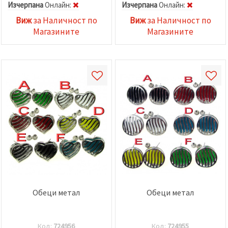
Изчерпана
Oнлайн:
Изчерпана
Oнлайн:
Виж
за Наличност по
Виж
за Наличност по
Магазините
Магазините
Обеци метал
Обеци метал
Код:
724956
Код:
724955