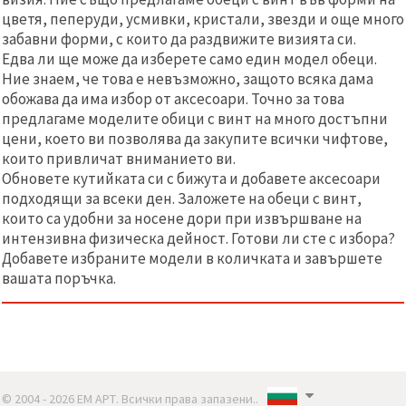
цветя, пеперуди, усмивки, кристали, звезди и още много
забавни форми, с които да раздвижите визията си.
Едва ли ще може да изберете само един модел обеци.
Ние знаем, че това е невъзможно, защото всяка дама
обожава да има избор от аксесоари. Точно за това
предлагаме моделите обици с винт на много достъпни
цени, което ви позволява да закупите всички чифтове,
които привличат вниманието ви.
Обновете кутийката си с бижута и добавете аксесоари
подходящи за всеки ден. Заложете на обеци с винт,
които са удобни за носене дори при извършване на
интензивна физическа дейност. Готови ли сте с избора?
Добавете избраните модели в количката и завършете
вашата поръчка.
© 2004 - 2026 ЕМ АРТ. Всички права запазени..