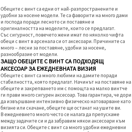
Обеците с винт са едни от най-разпространените и
удобни за носене модели. Те са фаворити на много дами
и господа поради лесното си поставяне и
оригиналността на моделите, които се предлагат.
Със сигурност, повечето жени имат по няколко чифта
обеци с винт в арсенала си от аксесоари. Причините са
много – лесни за поставяне, удобни за носене,
разнообразие от модели.
ЗАЩО ОБЕЦИТЕ С ВИНТ СА ПОДХОДЯЩ
АКСЕСОАР ЗА ЕЖЕДНЕВНАТА ВИЗИЯ
Обеците с винт са много любими на дамите поради
стабилността, която предлагат. Начинът на поставяне на
обеците и закрепването им с помощта на малко винтче
ги прави много сигурен аксесоар. Това гарантира, че дори
да извършване интензивно физическо натоварване като
бягане или скачане, обеците ще останат на ушите ви.
В ежедневието много често се налага да препускаме
между задачите си и да забравим някои аксесоари към
визията си. Обеците с винт са много удобни ежедневни