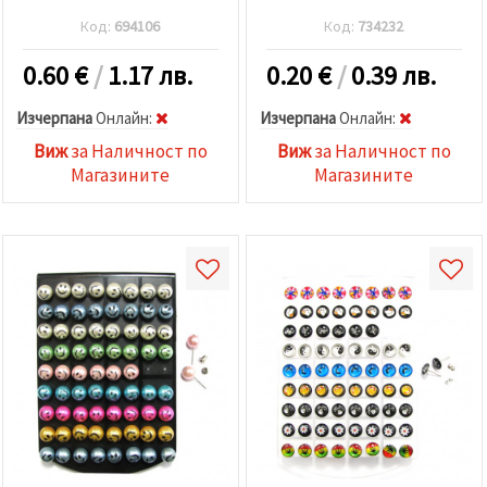
Код:
694106
Код:
734232
0.60
€
/
1.17 лв.
0.20
€
/
0.39 лв.
Изчерпана
Oнлайн:
Изчерпана
Oнлайн:
Виж
за Наличност по
Виж
за Наличност по
Магазините
Магазините