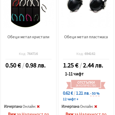
Обеци метал кристали
Обеци метал пластмаса
Код:
764716
Код:
694162
0.50
€
/
0.98 лв.
1.25
€
/
2.44 лв.
1-11 чифт
ОТСТЪПКИ
ЗА КОЛИЧЕСТВО
0.62 €
/
1.21 лв.
- 50 %
12 чифт +
Изчерпана
Oнлайн:
Изчерпана
Oнлайн:
Виж
за Наличност по
Виж
за Наличност по