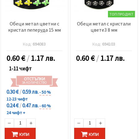
ТОП ПРОДУКТ
Обеци метал цветни с
Обеци метал с кристали
кристал пеперуда 15 мм
цвете3 8 мм
Код:
694083
Код:
694103
0.60
€
/
1.17 лв.
0.60
€
/
1.17 лв.
1-11 чифт
ОТСТЪПКИ
ЗА КОЛИЧЕСТВО
0.30 €
/
0.59 лв.
- 50 %
12-23 чифт
0.24 €
/
0.47 лв.
- 60 %
24 чифт +
КУПИ
КУПИ