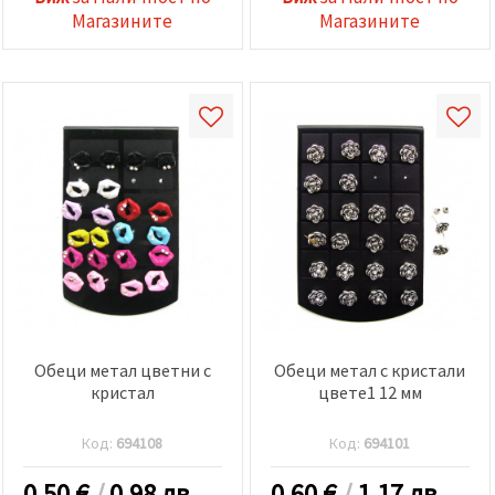
Магазините
Магазините
Обеци метал цветни с
Обеци метал с кристали
кристал
цвете1 12 мм
Код:
694108
Код:
694101
0.50
€
/
0.98 лв.
0.60
€
/
1.17 лв.