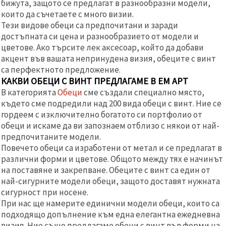
бижута, защото се предлагат в разнообразни модели,
които да съчетаете с много визии.
Тези видове обеци са предпочитани и заради
достъпната си цена и разнообразието от модели и
цветове. Ако търсите лек аксесоар, който да добави
акцент във вашата непринудена визия, обеците с винт
са перфектното предложение.
КАКВИ ОБЕЦИ С ВИНТ ПРЕДЛАГАМЕ В ЕМ АРТ
В категорията
Обеци
сме създали специално място,
където сме подредили над 200 вида обеци с винт. Ние се
гордеем с изключително богатото си портфолио от
обеци и искаме да ви запознаем отблизо с някои от най-
предпочитаните модели.
Повечето обеци са изработени от метал и се предлагат в
различни форми и цветове. Общото между тях е начинът
на поставяне и закрепване. Обеците с винт са един от
най-сигурните модели обеци, защото доставят нужната
сигурност при носене.
При нас ще намерите единични модели обеци, които са
подходящо допълнение към една елегантна ежедневна
визия. Ние също предлагаме обеци с винт във форми на