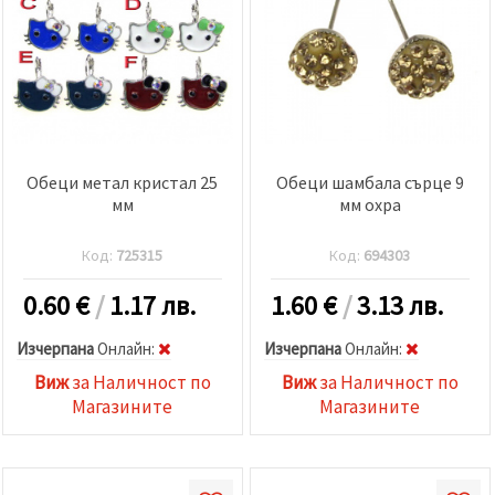
Обеци метал кристал 25
Обеци шамбала сърце 9
мм
мм охра
Код:
725315
Код:
694303
0.60
€
/
1.17 лв.
1.60
€
/
3.13 лв.
Изчерпана
Oнлайн:
Изчерпана
Oнлайн:
Виж
за Наличност по
Виж
за Наличност по
Магазините
Магазините