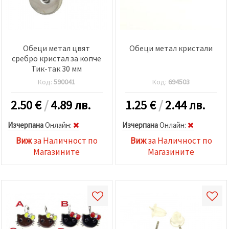
Обеци метал цвят
Обеци метал кристали
сребро кристал за копче
Тик-так 30 мм
Код:
590041
Код:
694503
2.50
€
/
4.89 лв.
1.25
€
/
2.44 лв.
Изчерпана
Oнлайн:
Изчерпана
Oнлайн:
Виж
за Наличност по
Виж
за Наличност по
Магазините
Магазините