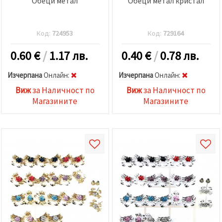
Обеци метал
Обеци метал кристал
Код:
724953
Код:
729164
0.60
€
/
1.17 лв.
0.40
€
/
0.78 лв.
Изчерпана
Oнлайн:
Изчерпана
Oнлайн:
Виж
за Наличност по
Виж
за Наличност по
Магазините
Магазините