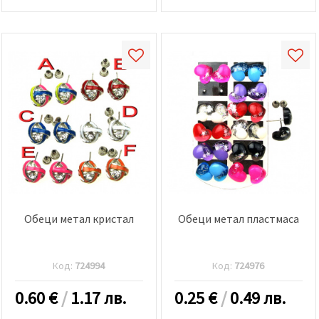
Обеци метал кристал
Обеци метал пластмаса
Код:
724994
Код:
724976
0.60
€
/
1.17 лв.
0.25
€
/
0.49 лв.