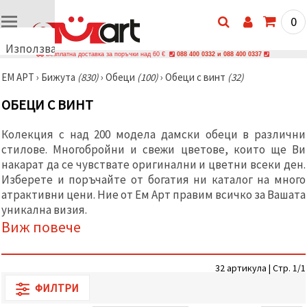
0
Използваме
Безплатна доставка за поръчки над 60 €
088 400 0332 и 088 400 0337
бисквитки
ЕМ АРТ
›
Бижутa
(830)
›
Обеци
(100)
›
Обеци с винт
(32)
🍪
Използваме
ОБЕЦИ С ВИНТ
бисквитки
и подобни
технологии,
Колекция с над 200 модела дамски
обеци
в различни
за да
стилове. Многобройни и свежи цветове, които ще Ви
осигурим
правилната
накарат да се чувствате оригинални и цветни всеки ден.
работа на
Изберете и поръчайте от богатия ни каталог на много
сайта, да
подобрим
атрактивни цени. Ние от Ем Арт правим всичко за Вашата
твоето
уникална визия.
изживяване
Виж повече
и, с твое
съгласие,
да
анализираме
32 артикула | Стр. 1/1
трафика и
да
ФИЛТРИ
показваме
по-