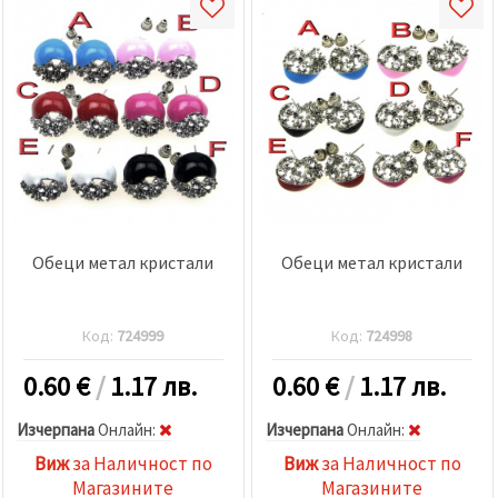
Обеци метал кристали
Обеци метал кристали
Код:
724999
Код:
724998
0.60
€
/
1.17 лв.
0.60
€
/
1.17 лв.
Изчерпана
Oнлайн:
Изчерпана
Oнлайн:
Виж
за Наличност по
Виж
за Наличност по
Магазините
Магазините