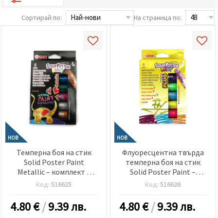
релевантно
съдържание
Сортирай по:
На страница по:
и реклами,
включително
с помощта
на наши
партньори
за анализ
и
маркетинг.
Можеш да
се
съгласиш
да
използваме
всички
"бисквитки"
НОВ
НОВ
като
натиснеш
Темперна боя на стик
Флуоресцентна твърда
"Приеми
Solid Poster Paint
темперна боя на стик
всички!"
Metallic – комплект 6
Solid Poster Paint –
или да
посочиш
металически цвята ? 10
комплект 6 цвята x 10 гр
Код:
516625
Код:
516626
предпочитанията
гр
си в
"Настройки",
4.80
€
/
9.39 лв.
4.80
€
/
9.39 лв.
като