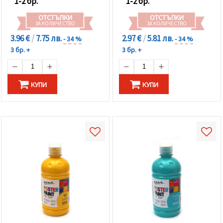
1-2 бр.
1-2 бр.
ОТСТЪПКИ
ОТСТЪПКИ
ЗА КОЛИЧЕСТВО
ЗА КОЛИЧЕСТВО
3.96 €
/
7.75 лв.
2.97 €
/
5.81 лв.
- 34 %
- 34 %
3 бр. +
3 бр. +
КУПИ
КУПИ