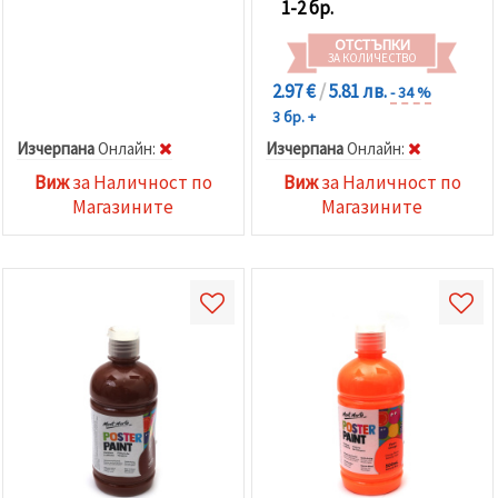
1-2 бр.
ОТСТЪПКИ
ЗА КОЛИЧЕСТВО
2.97 €
/
5.81 лв.
- 34 %
3 бр. +
Изчерпана
Oнлайн:
Изчерпана
Oнлайн:
Виж
за Наличност по
Виж
за Наличност по
Магазините
Магазините