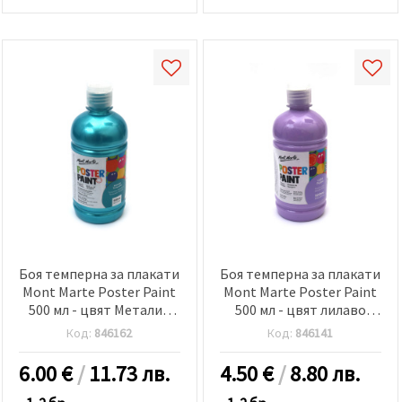
Боя темперна за плакати
Боя темперна за плакати
Mont Marte Poster Paint
Mont Marte Poster Paint
500 мл - цвят Металик
500 мл - цвят лилаво
тюркоаз
светло
Код:
846162
Код:
846141
6.00
€
/
11.73 лв.
4.50
€
/
8.80 лв.