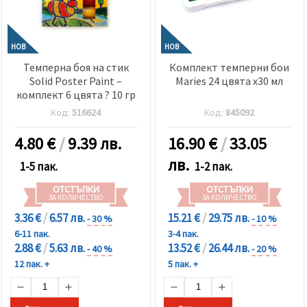
НОВ
НОВ
Темперна боя на стик
Комплект темперни бои
Solid Poster Paint –
Maries 24 цвята x30 мл
комплект 6 цвята ? 10 гр
Код:
516624
Код:
845092
4.80
€
/
9.39 лв.
16.90
€
/
33.05
лв.
1-5 пак.
1-2 пак.
ОТСТЪПКИ
ОТСТЪПКИ
ЗА КОЛИЧЕСТВО
ЗА КОЛИЧЕСТВО
3.36 €
/
6.57 лв.
15.21 €
/
29.75 лв.
- 30 %
- 10 %
6-11 пак.
3-4 пак.
2.88 €
/
5.63 лв.
13.52 €
/
26.44 лв.
- 40 %
- 20 %
12 пак. +
5 пак. +