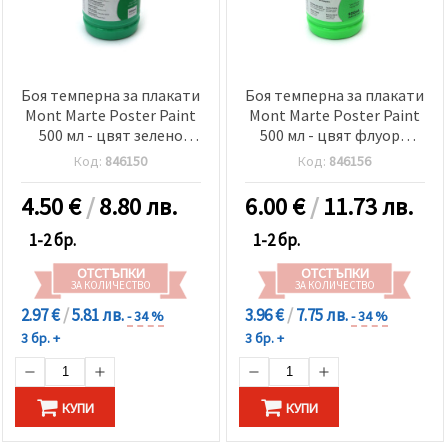
Боя темперна за плакати
Боя темперна за плакати
Mont Marte Poster Paint
Mont Marte Poster Paint
500 мл - цвят зелено
500 мл - цвят флуоро
бледо
зелено
Код:
846150
Код:
846156
4.50
€
/
8.80 лв.
6.00
€
/
11.73 лв.
1-2 бр.
1-2 бр.
ОТСТЪПКИ
ОТСТЪПКИ
ЗА КОЛИЧЕСТВО
ЗА КОЛИЧЕСТВО
2.97 €
/
5.81 лв.
3.96 €
/
7.75 лв.
- 34 %
- 34 %
3 бр. +
3 бр. +
КУПИ
КУПИ