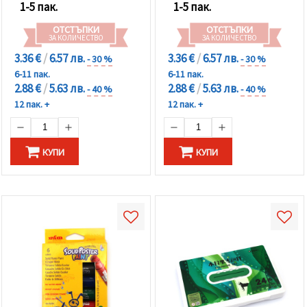
избереш
1-5 пак.
1-5 пак.
дадения
вид
ОТСТЪПКИ
ОТСТЪПКИ
"бисквитки"
ЗА КОЛИЧЕСТВО
ЗА КОЛИЧЕСТВО
и кликнеш
бутона
3.36 €
/
6.57 лв.
3.36 €
/
6.57 лв.
- 30 %
- 30 %
"Запази"
6-11 пак.
6-11 пак.
2.88 €
/
5.63 лв.
2.88 €
/
5.63 лв.
- 40 %
- 40 %
Приеми
12 пак. +
12 пак. +
всички
Настройки
КУПИ
КУПИ
на
бисквитките