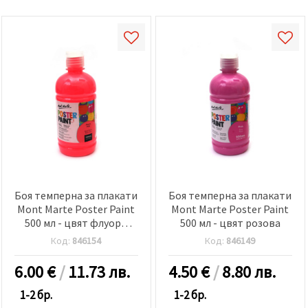
Боя темперна за плакати
Боя темперна за плакати
Mont Marte Poster Paint
Mont Marte Poster Paint
500 мл - цвят флуоро
500 мл - цвят розова
розово
Код:
846154
Код:
846149
6.00
€
/
11.73 лв.
4.50
€
/
8.80 лв.
1-2 бр.
1-2 бр.