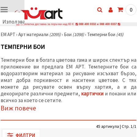
0
Използваме
Безплатна доставка за поръчки над 60 €
088 400 0332 и 088 400 0337
бисквитки
ЕМ АРТ
›
Арт материали
(2095)
›
Бои
(1098)
›
Темперни бои
(45)
🍪
Използваме
ТЕМПЕРНИ БОИ
бисквитки
и подобни
технологии,
Темперни бои в богата цветова гама и широк спектър на
за да
приложение ви предлага ЕМ АРТ. Темперните бои са
осигурим
правилната
водоразтворим материал за рисуване изсъхват бързо,
работа на
имат добра поркивност и наситени цветове. С тях
сайта, да
подобрим
можете да рисувате освен върху хартия, а и да
твоето
декорирате различни предмети,
картички
и покани или
изживяване
всичко за което се сетите.
и, с твое
съгласие,
Виж повече
да
анализираме
трафика и
да
45 артикула | Стр. 1/1
показваме
ФИЛТРИ
по-