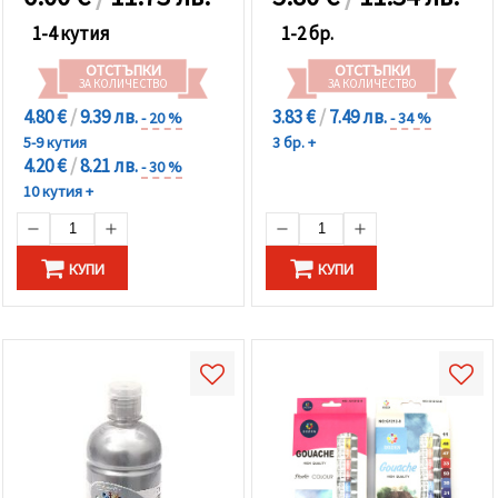
1-4 кутия
1-2 бр.
ОТСТЪПКИ
ОТСТЪПКИ
ЗА КОЛИЧЕСТВО
ЗА КОЛИЧЕСТВО
4.80 €
/
9.39 лв.
3.83 €
/
7.49 лв.
- 20 %
- 34 %
5-9 кутия
3 бр. +
4.20 €
/
8.21 лв.
- 30 %
10 кутия +
КУПИ
КУПИ