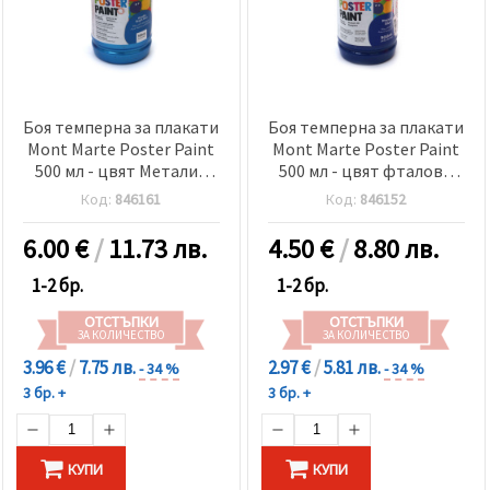
Боя темперна за плакати
Боя темперна за плакати
Mont Marte Poster Paint
Mont Marte Poster Paint
500 мл - цвят Металик
500 мл - цвят фталово
синьо ярко
синьо
Код:
846161
Код:
846152
6.00
€
/
11.73 лв.
4.50
€
/
8.80 лв.
1-2 бр.
1-2 бр.
ОТСТЪПКИ
ОТСТЪПКИ
ЗА КОЛИЧЕСТВО
ЗА КОЛИЧЕСТВО
3.96 €
/
7.75 лв.
2.97 €
/
5.81 лв.
- 34 %
- 34 %
3 бр. +
3 бр. +
КУПИ
КУПИ