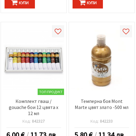
КУПИ
КУПИ
ТОП ПРОДУКТ
Комплект гваш /
Темперна боя Mont
gouache бои 12 цвята x
Marte цвят злато -500 мл
12 мл
Код:
842327
Код:
842233
6.00
€
/
11.73 лв.
5.80
€
/
11.34 лв.