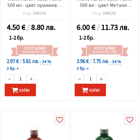
500 мл - цвят оранжево-
500 мл - цвят Металик
жълта
Корал
Код:
846138
Код:
846158
4.50
€
/
8.80 лв.
6.00
€
/
11.73 лв.
1-2 бр.
1-2 бр.
ОТСТЪПКИ
ОТСТЪПКИ
ЗА КОЛИЧЕСТВО
ЗА КОЛИЧЕСТВО
2.97 €
/
5.81 лв.
3.96 €
/
7.75 лв.
- 34 %
- 34 %
3 бр. +
3 бр. +
КУПИ
КУПИ