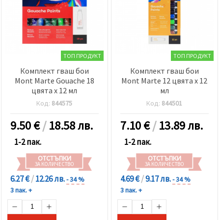
ТОП ПРОДУКТ
ТОП ПРОДУКТ
Комплект гваш бои
Комплект гваш бои
Mont Marte Gouache 18
Mont Marte 12 цвята x 12
цвята x 12 мл
мл
Код:
844575
Код:
844501
9.50
€
/
18.58 лв.
7.10
€
/
13.89 лв.
1-2 пак.
1-2 пак.
ОТСТЪПКИ
ОТСТЪПКИ
ЗА КОЛИЧЕСТВО
ЗА КОЛИЧЕСТВО
6.27 €
/
12.26 лв.
4.69 €
/
9.17 лв.
- 34 %
- 34 %
3 пак. +
3 пак. +