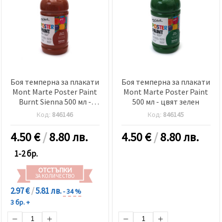
Боя темперна за плакати
Боя темперна за плакати
Mont Marte Poster Paint
Mont Marte Poster Paint
Burnt Sienna 500 мл -
500 мл - цвят зелен
цвят сиена
Код:
846146
Код:
846145
4.50
€
/
8.80 лв.
4.50
€
/
8.80 лв.
1-2 бр.
ОТСТЪПКИ
ЗА КОЛИЧЕСТВО
2.97 €
/
5.81 лв.
- 34 %
3 бр. +