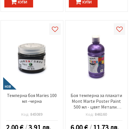
КУПИ
КУПИ
НОВ
Темперна боя Maries 100
Боя темперна за плакати
мл -черна
Mont Marte Poster Paint
500 мл - цвят Металик
виолетово
Код:
845089
Код:
846160
2.00
€
/
3.91 лв.
6.00
€
/
11.73 лв.