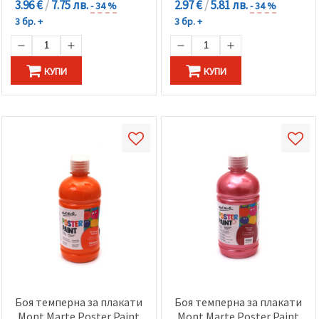
3.96 €
/
7.75 лв.
2.97 €
/
5.81 лв.
- 34 %
- 34 %
3 бр. +
3 бр. +
КУПИ
КУПИ
Боя темперна за плакати
Боя темперна за плакати
Mont Marte Poster Paint
Mont Marte Poster Paint