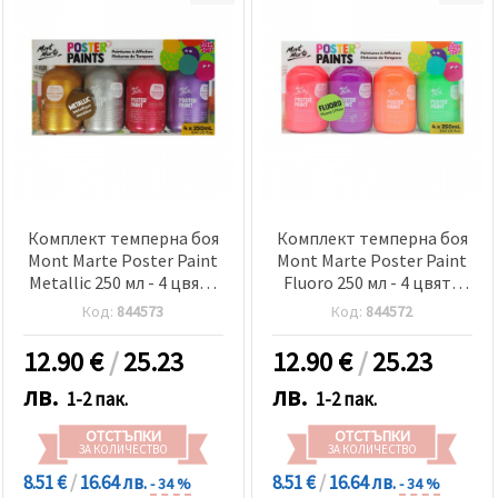
Комплект темперна боя
Комплект темперна боя
Mont Marte Poster Paint
Mont Marte Poster Paint
Metallic 250 мл - 4 цвята
Fluoro 250 мл - 4 цвята
металик
флуоресцентни
Код:
844573
Код:
844572
12.90
€
/
25.23
12.90
€
/
25.23
лв.
лв.
1-2 пак.
1-2 пак.
ОТСТЪПКИ
ОТСТЪПКИ
ЗА КОЛИЧЕСТВО
ЗА КОЛИЧЕСТВО
8.51 €
/
16.64 лв.
8.51 €
/
16.64 лв.
- 34 %
- 34 %