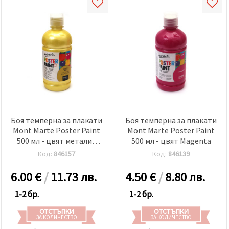
Боя темперна за плакати
Боя темперна за плакати
Mont Marte Poster Paint
Mont Marte Poster Paint
500 мл - цвят металик
500 мл - цвят Magenta
жълто
Код:
846157
Код:
846139
6.00
€
/
11.73 лв.
4.50
€
/
8.80 лв.
1-2 бр.
1-2 бр.
ОТСТЪПКИ
ОТСТЪПКИ
ЗА КОЛИЧЕСТВО
ЗА КОЛИЧЕСТВО