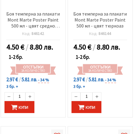
Боя темперна за плакати
Боя темперна за плакати
Mont Marte Poster Paint
Mont Marte Poster Paint
500 мл - цвят средно
500 мл - цвят тюркоаз
жълто
Код:
846142
Код:
846144
4.50
€
/
8.80 лв.
4.50
€
/
8.80 лв.
1-2 бр.
1-2 бр.
ОТСТЪПКИ
ОТСТЪПКИ
ЗА КОЛИЧЕСТВО
ЗА КОЛИЧЕСТВО
2.97 €
/
5.81 лв.
2.97 €
/
5.81 лв.
- 34 %
- 34 %
3 бр. +
3 бр. +
КУПИ
КУПИ