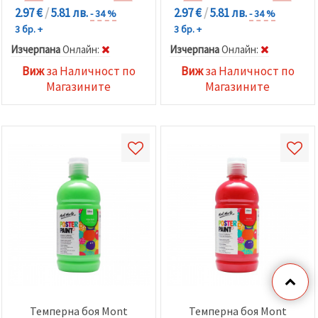
2.97 €
/
5.81 лв.
2.97 €
/
5.81 лв.
- 34 %
- 34 %
3 бр. +
3 бр. +
Изчерпана
Oнлайн:
Изчерпана
Oнлайн:
Виж
за Наличност по
Виж
за Наличност по
Магазините
Магазините
Темперна боя Mont
Темперна боя Mont