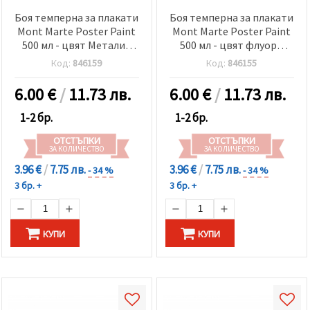
Боя темперна за плакати
Боя темперна за плакати
Mont Marte Poster Paint
Mont Marte Poster Paint
500 мл - цвят Металик
500 мл - цвят флуоро
розово
виолетово
Код:
846159
Код:
846155
6.00
€
/
11.73 лв.
6.00
€
/
11.73 лв.
1-2 бр.
1-2 бр.
ОТСТЪПКИ
ОТСТЪПКИ
ЗА КОЛИЧЕСТВО
ЗА КОЛИЧЕСТВО
3.96 €
/
7.75 лв.
3.96 €
/
7.75 лв.
- 34 %
- 34 %
3 бр. +
3 бр. +
КУПИ
КУПИ