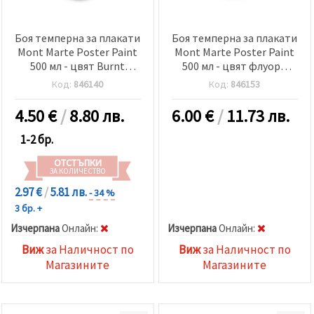
Боя темперна за плакати
Боя темперна за плакати
Mont Marte Poster Paint
Mont Marte Poster Paint
500 мл - цвят Burnt
500 мл - цвят флуоро
Umber умбра
оранжево
Код:
846140
Код:
846153
4.50
€
/
8.80 лв.
6.00
€
/
11.73 лв.
1-2 бр.
ОТСТЪПКИ
ЗА КОЛИЧЕСТВО
2.97 €
/
5.81 лв.
- 34 %
3 бр. +
Изчерпана
Oнлайн:
Изчерпана
Oнлайн:
Виж
за Наличност по
Виж
за Наличност по
Магазините
Магазините