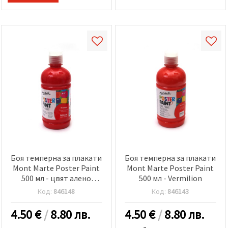
Боя темперна за плакати
Боя темперна за плакати
Mont Marte Poster Paint
Mont Marte Poster Paint
500 мл - цвят алено
500 мл - Vermilion
червена
Код:
846148
Код:
846143
4.50
€
/
8.80 лв.
4.50
€
/
8.80 лв.