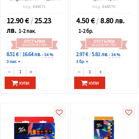
ярки
Код:
844571
Код:
844570
12.90
€
/
25.23
4.50
€
/
8.80 лв.
лв.
1-2 пак.
1-2 бр.
ОТСТЪПКИ
ОТСТЪПКИ
ЗА КОЛИЧЕСТВО
ЗА КОЛИЧЕСТВО
8.51 €
/
16.64 лв.
2.97 €
/
5.81 лв.
- 34 %
- 34 %
3 пак. +
3 бр. +
КУПИ
КУПИ