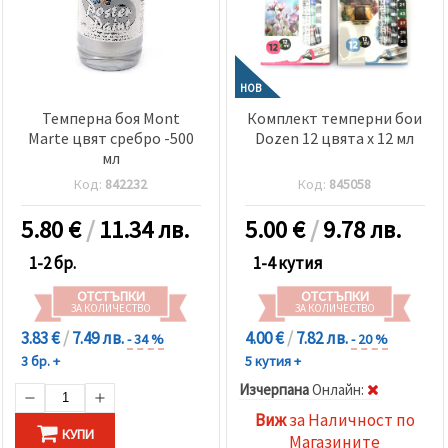
НОВ
Темперна боя Mont
Комплект темперни бои
Marte цвят сребро -500
Dozen 12 цвята x 12 мл
мл
Код:
842232
Код:
845058
5.80
€
/
11.34 лв.
5.00
€
/
9.78 лв.
1-2 бр.
1-4 кутия
ОТСТЪПКИ
ОТСТЪПКИ
ЗА КОЛИЧЕСТВО
ЗА КОЛИЧЕСТВО
3.83 €
/
7.49 лв.
4.00 €
/
7.82 лв.
- 34 %
- 20 %
3 бр. +
5 кутия +
Изчерпана
Oнлайн:
Виж
за Наличност по
КУПИ
Магазините