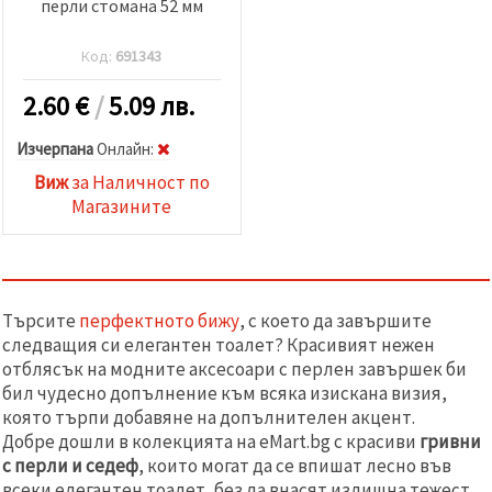
перли стомана 52 мм
Код:
691343
2.60
€
/
5.09 лв.
Изчерпана
Oнлайн:
Виж
за Наличност по
Магазините
Търсите
перфектното бижу
, с което да завършите
следващия си елегантен тоалет? Красивият нежен
отблясък на модните аксесоари с перлен завършек би
бил чудесно допълнение към всяка изискана визия,
която търпи добавяне на допълнителен акцент.
Добре дошли в колекцията на eMart.bg с красиви
гривни
с перли и седеф
, които могат да се впишат лесно във
всеки елегантен тоалет, без да внасят излишна тежест