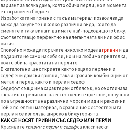
вариант за всяка дама, която обича перли, но в момента
е с ограничен бюджет.
Изработката на гривни с такъв материал позволява да
може да закупите няколко различни вида, които да
сменяте и така винаги да имате най-подходящото бижу,
съответстващо перфектно на елегантната ви или офис
визия.
Спокойно може да поръчате няколко модела
гривни
и да
подарите не само на себе си, но и на любима приятелка,
която обича красотата на перлите.
В каталога ни ще откриете както изцяло перлени и
седефени дамски гривни, така и красиви комбинации от
метал и перла, както и перла и седеф.
Седефът също има характерен отблясък, но се отличава
с красиво преливане на естествените цветове, получени
по вътрешността на различни морски миди и раковини.
Той е по-евтин материал, в сравнение с естествената
перла и се използва широко в бижутерията.
КАК СЕ НОСЯТ ГРИВНИ СЪС СЕДЕФ ИЛИ ПЕРЛИ
Красивите
гривни с перли и седеф
са класически