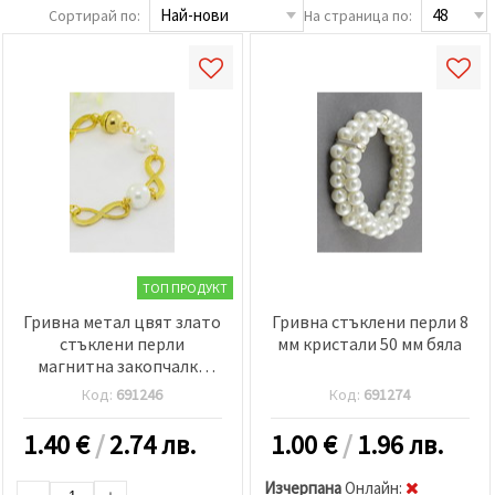
релевантно
Сортирай по:
На страница по:
съдържание
и реклами,
включително
с помощта
на наши
партньори
за анализ
и
маркетинг.
Можеш да
се
съгласиш
да
използваме
всички
ТОП ПРОДУКТ
"бисквитки"
като
Гривна метал цвят злато
Гривна стъклени перли 8
натиснеш
стъклени перли
мм кристали 50 мм бяла
"Приеми
магнитна закопчалка
всички!"
безкрайност 175 мм
или да
Код:
691246
Код:
691274
посочиш
предпочитанията
1.40
€
/
2.74 лв.
1.00
€
/
1.96 лв.
си в
"Настройки",
като
Изчерпана
Oнлайн: