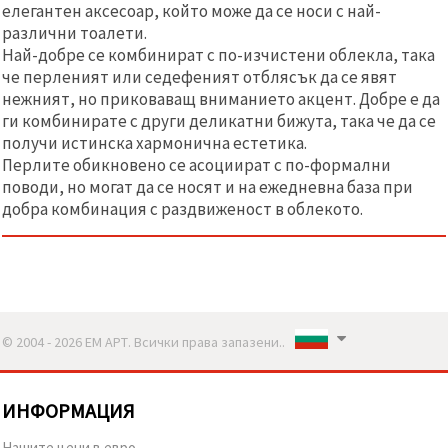
елегантен аксесоар, който може да се носи с най-
различни тоалети.
Най-добре се комбинират с по-изчистени облекла, така
че перленият или седефеният отблясък да се явят
нежният, но приковаващ вниманието акцент. Добре е да
ги комбинирате с други деликатни бижута, така че да се
получи истинска хармонична естетика.
Перлите обикновено се асоциират с по-формални
поводи, но могат да се носят и на ежедневна база при
добра комбинация с раздвиженост в облекото.
© 2004 - 2026 ЕМ АРТ. Всички права запазени..
ИНФОРМАЦИЯ
Нашите цени в евро