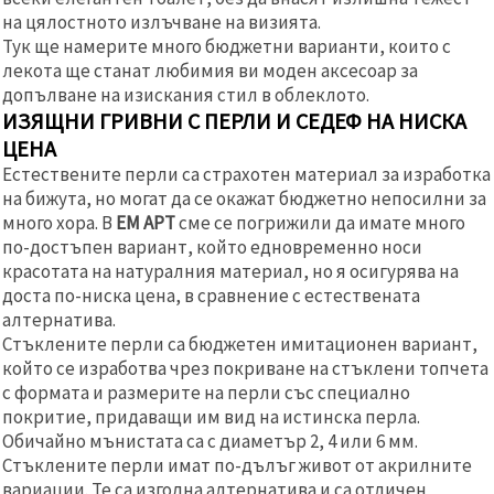
на цялостното излъчване на визията.
Тук ще намерите много бюджетни варианти, които с
лекота ще станат любимия ви моден аксесоар за
допълване на изискания стил в облеклото.
ИЗЯЩНИ ГРИВНИ С ПЕРЛИ И СЕДЕФ НА НИСКА
ЦЕНА
Естествените перли са страхотен материал за изработка
на бижута, но могат да се окажат бюджетно непосилни за
много хора. В
ЕМ АРТ
сме се погрижили да имате много
по-достъпен вариант, който едновременно носи
красотата на натуралния материал, но я осигурява на
доста по-ниска цена, в сравнение с естествената
алтернатива.
Стъклените перли са бюджетен имитационен вариант,
който се изработва чрез покриване на стъклени топчета
с формата и размерите на перли със специално
покритие, придаващи им вид на истинска перла.
Обичайно мънистата са с диаметър 2, 4 или 6 мм.
Стъклените перли имат по-дълъг живот от акрилните
вариации. Те са изгодна алтернатива и са отличен