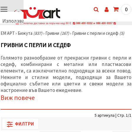
0
Използваме
Безплатна доставка за поръчки над 60 €
088 400 0332 и 088 400 0337
бисквитки
ЕМ АРТ
›
Бижутa
(837)
›
Гривни
(167)
›
Гривни с перли и седеф
(5)
🍪
Използваме
ГРИВНИ С ПЕРЛИ И СЕДЕФ
бисквитки
и подобни
технологии,
Голямото разнообразие от прекрасни гривни с перли и
за да
седеф, комбинирани с метални или пластмасови
осигурим
правилната
елементи, са изключително подходящи за всеки повод.
работа на
Нежните и стилни модели, подходящи за Вашето
сайта, да
подобрим
официално събитие или цветни и свежи модели за
твоето
настроение във Вашето ежедневие.
изживяване
Виж повече
и, с твое
съгласие,
да
анализираме
5 артикула | Стр. 1/1
трафика и
да
ФИЛТРИ
показваме
по-