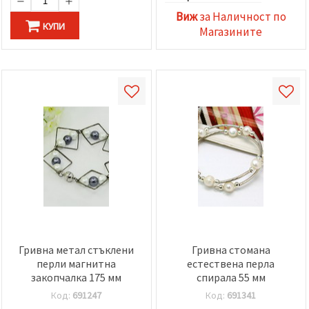
избереш
дадения
Виж
за Наличност по
вид
КУПИ
Магазините
"бисквитки"
и кликнеш
бутона
"Запази"
Приеми
всички
Настройки
на
бисквитките
Гривна метал стъклени
Гривна стомана
перли магнитна
естествена перла
закопчалка 175 мм
спирала 55 мм
Код:
691247
Код:
691341