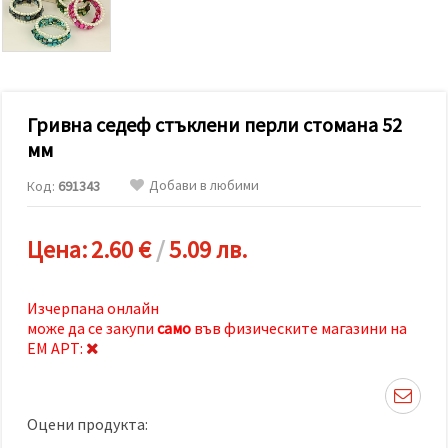
релевантно
съдържание
и реклами,
включително
с помощта
на наши
партньори
Гривна седеф стъклени перли стомана 52
за анализ
и
мм
маркетинг.
Можеш да
Добави в любими
Код:
691343
се
съгласиш
да
използваме
Цена:
2.60 €
/
5.09 лв.
всички
"бисквитки"
като
натиснеш
Изчерпана онлайн
"Приеми
може да се закупи
само
във физическите магазини на
всички!"
ЕМ АРТ:
или да
посочиш
предпочитанията
си в
"Настройки",
Оцени продукта:
като