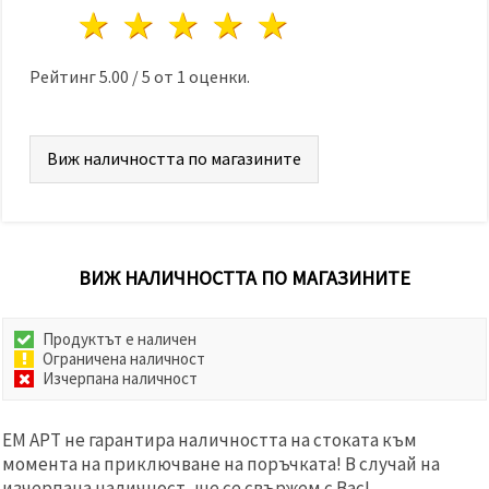
избереш
1 звезда
2 звезди
3 звезди
4 звезди
5 звезди
дадения
вид
"бисквитки"
и кликнеш
Рейтинг
5.00
/
5
от
1
оценки.
бутона
"Запази"
Виж наличността по магазините
Приеми
всички
Настройки
на
бисквитките
ВИЖ НАЛИЧНОСТТА ПО МАГАЗИНИТЕ
Продуктът е наличен
Ограничена наличност
Изчерпана наличност
ЕМ АРТ не гарантира наличността на стоката към
момента на приключване на поръчката! В случай на
изчерпана наличност, ще се свържем с Вас!