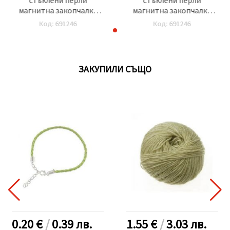
магнитна закопчалка
магнитна закопчалка
безкрайност 175 мм
безкрайност 175 мм
Код: 691246
Код: 691246
ЗАКУПИЛИ СЪЩО
0.20 €
/
0.39
лв.
1.55 €
/
3.03
лв.