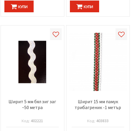
КУПИ
КУПИ
Ширит 5 мм бял зиг заг
Ширит 15 мм памук
~50 метра
трибагреник -1 метър
Код:
402221
Код:
403833