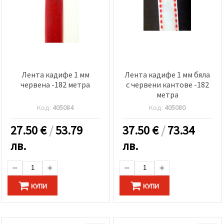
Лента кадифе 1 мм
Лента кадифе 1 мм бяла
червена -182 метра
с червени кантове -182
метра
Код:
405084
Код:
405080
27.50
€
/
53.79
37.50
€
/
73.34
лв.
лв.
КУПИ
КУПИ