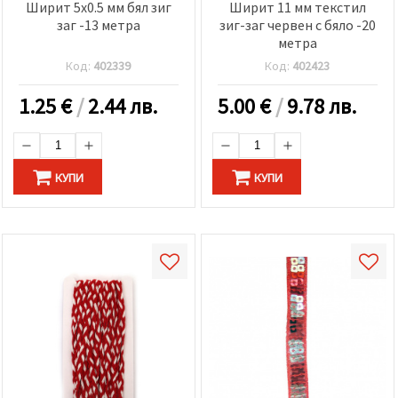
Ширит 5x0.5 мм бял зиг
Ширит 11 мм текстил
заг -13 метра
зиг-заг червен с бяло -20
метра
Код:
402339
Код:
402423
1.25
€
/
2.44 лв.
5.00
€
/
9.78 лв.
КУПИ
КУПИ