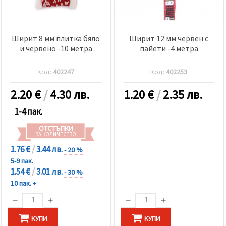
Ширит 8 мм плитка бяло
Ширит 12 мм червен с
и червено -10 метра
пайети -4 метра
Код:
402247
Код:
402253
2.20
€
/
4.30 лв.
1.20
€
/
2.35 лв.
1-4 пак.
ОТСТЪПКИ
ЗА КОЛИЧЕСТВО
1.76 €
/
3.44 лв.
- 20 %
5-9 пак.
1.54 €
/
3.01 лв.
- 30 %
10 пак. +
КУПИ
КУПИ