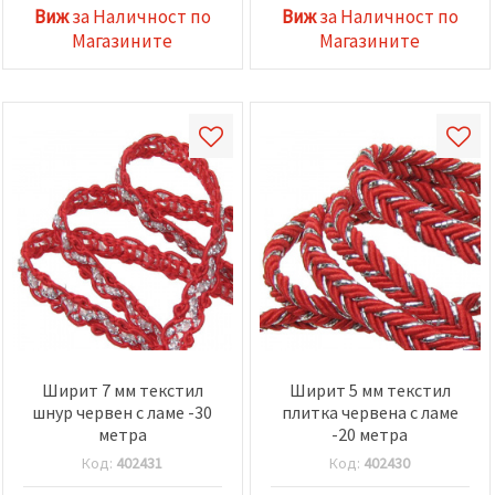
Виж
за Наличност по
Виж
за Наличност по
Магазините
Магазините
Ширит 7 мм текстил
Ширит 5 мм текстил
шнур червен с ламе -30
плитка червена с ламе
метра
-20 метра
Код:
402431
Код:
402430