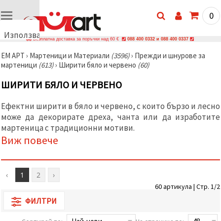
0
Използваме
Безплатна доставка за поръчки над 60 €
088 400 0332 и 088 400 0337
бисквитки
ЕМ АРТ
›
Мартеници и Материали
(3596)
›
Прежди и шнурове за
🍪
мартеници
(613)
›
Ширити бяло и червено
(60)
Използваме
бисквитки
ШИРИТИ БЯЛО И ЧЕРВЕНО
и подобни
технологии,
за да
Ефектни ширити в бяло и червено, с които бързо и лесно
осигурим
правилната
може да декорирате дреха, чанта или да изработите
работа на
мартеница с традиционни мотиви.
сайта, да
Виж повече
подобрим
твоето
изживяване
и, с твое
съгласие,
‹
1
2
›
да
анализираме
60 артикула | Стр. 1/2
трафика и
ФИЛТРИ
да
показваме
по-