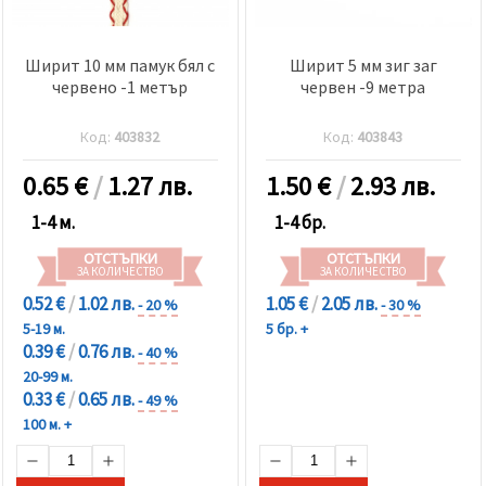
Ширит 10 мм памук бял с
Ширит 5 мм зиг заг
червено -1 метър
червен -9 метра
Код:
403832
Код:
403843
0.65
€
/
1.27 лв.
1.50
€
/
2.93 лв.
1-4 м.
1-4 бр.
ОТСТЪПКИ
ОТСТЪПКИ
ЗА КОЛИЧЕСТВО
ЗА КОЛИЧЕСТВО
0.52 €
/
1.02 лв.
1.05 €
/
2.05 лв.
- 20 %
- 30 %
5-19 м.
5 бр. +
0.39 €
/
0.76 лв.
- 40 %
20-99 м.
0.33 €
/
0.65 лв.
- 49 %
100 м. +