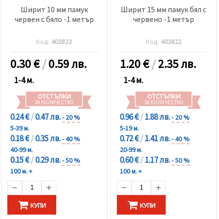
Ширит 10 мм памук
Ширит 15 мм памук бял с
червен с бяло -1 метър
червено -1 метър
Код:
403823
Код:
403822
0.30
€
/
0.59 лв.
1.20
€
/
2.35 лв.
1-4 м.
1-4 м.
ОТСТЪПКИ
ОТСТЪПКИ
ЗА КОЛИЧЕСТВО
ЗА КОЛИЧЕСТВО
0.24 €
/
0.47 лв.
0.96 €
/
1.88 лв.
- 20 %
- 20 %
5-39 м.
5-19 м.
0.18 €
/
0.35 лв.
0.72 €
/
1.41 лв.
- 40 %
- 40 %
40-99 м.
20-99 м.
0.15 €
/
0.29 лв.
0.60 €
/
1.17 лв.
- 50 %
- 50 %
100 м. +
100 м. +
КУПИ
КУПИ