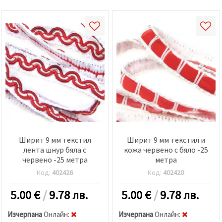
Ширит 9 мм текстил
Ширит 9 мм текстил и
лента шнур бяла с
кожа червено с бяло -25
червено -25 метра
метра
Код:
402426
Код:
402420
5.00
€
/
9.78 лв.
5.00
€
/
9.78 лв.
Изчерпана
Oнлайн:
Изчерпана
Oнлайн: