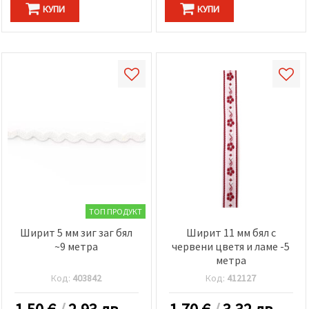
КУПИ
КУПИ
ТОП ПРОДУКТ
Ширит 5 мм зиг заг бял
Ширит 11 мм бял с
~9 метра
червени цветя и ламе -5
метра
Код:
403842
Код:
412127