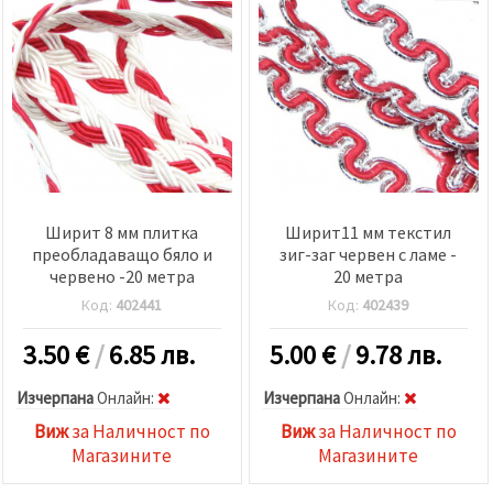
Ширит 8 мм плитка
Ширит11 мм текстил
преобладаващо бяло и
зиг-заг червен с ламе -
червено -20 метра
20 метра
Код:
402441
Код:
402439
3.50
€
/
6.85 лв.
5.00
€
/
9.78 лв.
Изчерпана
Oнлайн:
Изчерпана
Oнлайн:
Виж
за Наличност по
Виж
за Наличност по
Магазините
Магазините