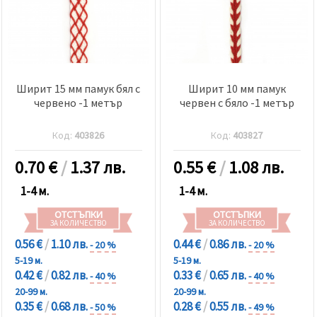
Ширит 15 мм памук бял с
Ширит 10 мм памук
червено -1 метър
червен с бяло -1 метър
Код:
403826
Код:
403827
0.70
€
/
1.37 лв.
0.55
€
/
1.08 лв.
1-4 м.
1-4 м.
ОТСТЪПКИ
ОТСТЪПКИ
ЗА КОЛИЧЕСТВО
ЗА КОЛИЧЕСТВО
0.56 €
/
1.10 лв.
0.44 €
/
0.86 лв.
- 20 %
- 20 %
5-19 м.
5-19 м.
0.42 €
/
0.82 лв.
0.33 €
/
0.65 лв.
- 40 %
- 40 %
20-99 м.
20-99 м.
0.35 €
/
0.68 лв.
0.28 €
/
0.55 лв.
- 50 %
- 49 %