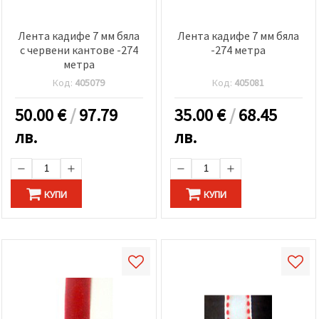
Лента кадифе 7 мм бяла
Лента кадифе 7 мм бяла
с червени кантове -274
-274 метра
метра
Код:
405079
Код:
405081
50.00
€
/
97.79
35.00
€
/
68.45
лв.
лв.
КУПИ
КУПИ