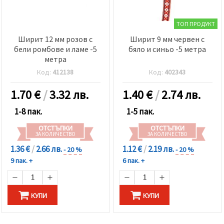
ТОП ПРОДУКТ
Ширит 12 мм розов с
Ширит 9 мм червен с
бели ромбове и ламе -5
бяло и синьо -5 метра
метра
Код:
412138
Код:
402343
1.70
€
/
3.32 лв.
1.40
€
/
2.74 лв.
1-8 пак.
1-5 пак.
ОТСТЪПКИ
ОТСТЪПКИ
ЗА КОЛИЧЕСТВО
ЗА КОЛИЧЕСТВО
1.36 €
/
2.66 лв.
1.12 €
/
2.19 лв.
- 20 %
- 20 %
9 пак. +
6 пак. +
КУПИ
КУПИ