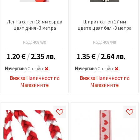
Лента сатен 18 мм сърца
Ширит сатен 17 мм
цвят диня -3 метра
цвете цвят бял -3 метра
Код:
408430
Код:
408448
1.20
€
/
2.35 лв.
1.35
€
/
2.64 лв.
Изчерпана
Oнлайн:
Изчерпана
Oнлайн:
Виж
за Наличност по
Виж
за Наличност по
Магазините
Магазините