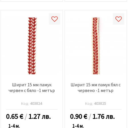
Ширит 15 мм памук
Ширит 15 мм памук бял с
червен с бяло -1 метър
червено -1 метър
Код:
403824
Код:
403825
0.65
€
/
1.27 лв.
0.90
€
/
1.76 лв.
1-4 м.
1-4 м.