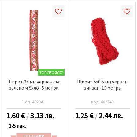
ТОП ПРОДУКТ
Ширит 25 мм червен със
Ширит 5x0.5 мм червен
зелено и бяло -5 метра
зиг заг -13 метра
Код:
402341
Код:
402340
1.60
€
/
3.13 лв.
1.25
€
/
2.44 лв.
1-5 пак.
ОТСТЪПКИ