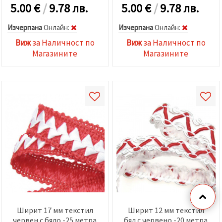
5.00
€
/
9.78 лв.
5.00
€
/
9.78 лв.
Изчерпана
Oнлайн:
Изчерпана
Oнлайн:
Виж
за Наличност по
Виж
за Наличност по
Магазините
Магазините
Ширит 17 мм текстил
Ширит 12 мм текстил
червен с бяло -25 метра
бял с червено -20 метра