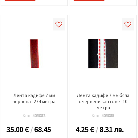
Лента кадифе 7 мм
Лента кадифе 7 мм бяла
червена -274 метра
с червени кантове -10
метра
Код:
405082
Код:
405085
35.00
€
/
68.45
4.25
€
/
8.31 лв.