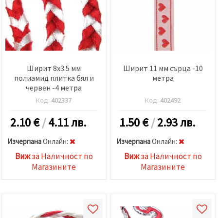
Ширит 8x3.5 мм
Ширит 11 мм сърца -10
полиамид плитка бял и
метра
червен -4 метра
Код:
402337
Код:
402492
2.10
€
/
4.11 лв.
1.50
€
/
2.93 лв.
Изчерпана
Oнлайн:
Изчерпана
Oнлайн:
Виж
за Наличност по
Виж
за Наличност по
Магазините
Магазините