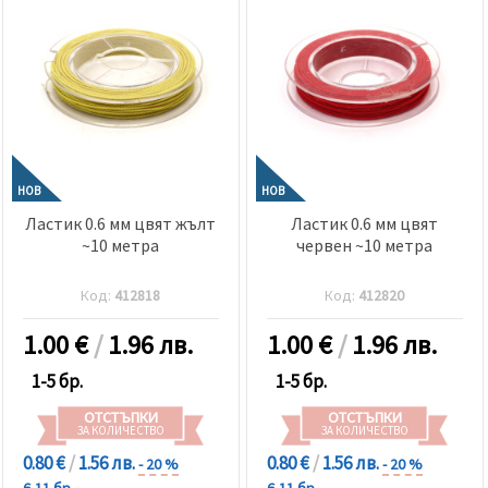
НОВ
НОВ
Ластик 0.6 мм цвят жълт
Ластик 0.6 мм цвят
~10 метра
червен ~10 метра
Код:
412818
Код:
412820
1.00
€
/
1.96 лв.
1.00
€
/
1.96 лв.
1-5 бр.
1-5 бр.
ОТСТЪПКИ
ОТСТЪПКИ
ЗА КОЛИЧЕСТВО
ЗА КОЛИЧЕСТВО
0.80 €
/
1.56 лв.
0.80 €
/
1.56 лв.
- 20 %
- 20 %
6-11 бр.
6-11 бр.