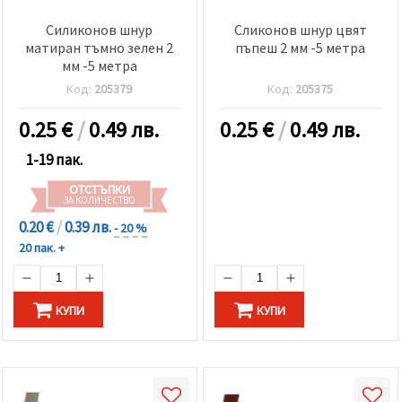
Силиконов шнур
Сликонов шнур цвят
матиран тъмно зелен 2
пъпеш 2 мм -5 метра
мм -5 метра
Код:
205379
Код:
205375
0.25
€
/
0.49 лв.
0.25
€
/
0.49 лв.
1-19 пак.
ОТСТЪПКИ
ЗА КОЛИЧЕСТВО
0.20 €
/
0.39 лв.
- 20 %
20 пак. +
КУПИ
КУПИ