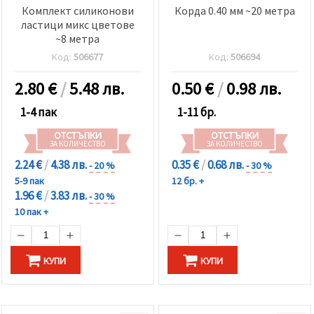
Комплект силиконови
Корда 0.40 мм ~20 метра
ластици микс цветове
~8 метра
Код:
506677
Код:
506694
2.80
€
/
5.48 лв.
0.50
€
/
0.98 лв.
1-4 пак
1-11 бр.
ОТСТЪПКИ
ОТСТЪПКИ
ЗА КОЛИЧЕСТВО
ЗА КОЛИЧЕСТВО
2.24 €
/
4.38 лв.
0.35 €
/
0.68 лв.
- 20 %
- 30 %
5-9 пак
12 бр. +
1.96 €
/
3.83 лв.
- 30 %
10 пак +
КУПИ
КУПИ