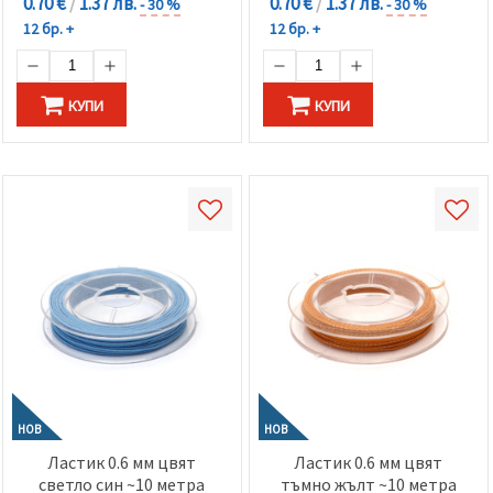
0.70 €
/
1.37 лв.
0.70 €
/
1.37 лв.
- 30 %
- 30 %
12 бр. +
12 бр. +
КУПИ
КУПИ
НОВ
НОВ
Ластик 0.6 мм цвят
Ластик 0.6 мм цвят
светло син ~10 метра
тъмно жълт ~10 метра