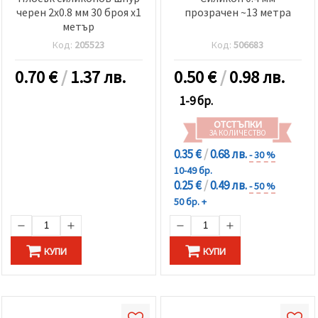
черен 2x0.8 мм 30 броя x1
прозрачен ~13 метра
метър
Код:
205523
Код:
506683
0.70
€
/
1.37 лв.
0.50
€
/
0.98 лв.
1-9 бр.
ОТСТЪПКИ
ЗА КОЛИЧЕСТВО
0.35 €
/
0.68 лв.
- 30 %
10-49 бр.
0.25 €
/
0.49 лв.
- 50 %
50 бр. +
КУПИ
КУПИ