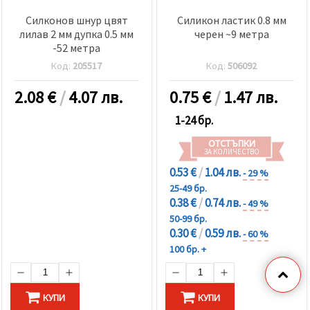
Силконов шнур цвят
Силикон ластик 0.8 мм
лилав 2 мм дупка 0.5 мм
черен ~9 метра
-52 метра
Код:
205517
Код:
506092
2.08
€
/
4.07 лв.
0.75
€
/
1.47 лв.
1-24 бр.
ОТСТЪПКИ
ЗА КОЛИЧЕСТВО
0.53 €
/
1.04 лв.
- 29 %
25-49 бр.
0.38 €
/
0.74 лв.
- 49 %
50-99 бр.
0.30 €
/
0.59 лв.
- 60 %
100 бр. +
КУПИ
КУПИ