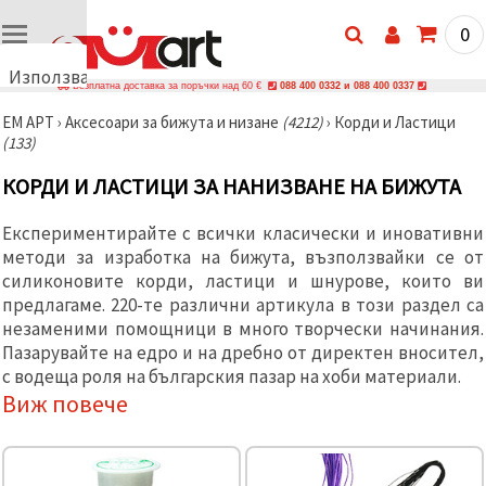
0
Използваме
Безплатна доставка за поръчки над 60 €
088 400 0332 и 088 400 0337
бисквитки
ЕМ АРТ
›
Аксесоари за бижута и низане
(4212)
›
Корди и Ластици
🍪
(133)
Използваме
бисквитки
КОРДИ И ЛАСТИЦИ ЗА НАНИЗВАНЕ НА БИЖУТА
и подобни
технологии,
за да
Експериментирайте с всички класически и иновативни
осигурим
правилната
методи за изработка на бижута, възползвайки се от
работа на
силиконовите корди, ластици и шнурове, които ви
сайта, да
предлагаме. 220-те различни артикула в този раздел са
подобрим
твоето
незаменими помощници в много творчески начинания.
изживяване
Пазарувайте на едро и на дребно от директен вносител,
и, с твое
с водеща роля на българския пазар на хоби материали.
съгласие,
да
Виж повече
анализираме
трафика и
да
показваме
по-