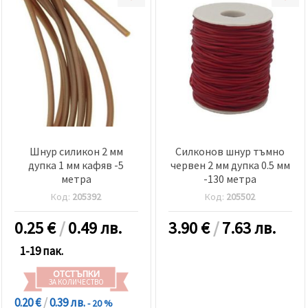
Шнур силикон 2 мм
Силконов шнур тъмно
дупка 1 мм кафяв -5
червен 2 мм дупка 0.5 мм
метра
-130 метра
Код:
205392
Код:
205502
0.25
€
/
0.49 лв.
3.90
€
/
7.63 лв.
1-19 пак.
ОТСТЪПКИ
ЗА КОЛИЧЕСТВО
0.20 €
/
0.39 лв.
- 20 %