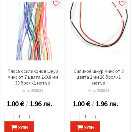
Плосък силиконов шнур
Силиков шнур микс от 3
микс от 7 цвята 2x0.8 мм
цвята 2 мм 20 броя x1
30 броя x1 метър
метър
Код:
205531
Код:
205529
1.00
€
/
1.96 лв.
1.00
€
/
1.96 лв.
КУПИ
КУПИ