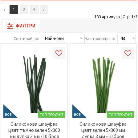
избереш
дадения
‹
1
2
3
›
вид
"бисквитки"
133 артикула | Стр. 1/3
и кликнеш
бутона
ФИЛТРИ
"Запази"
Сортирай по:
На страница по:
Приеми
всички
Настройки
на
бисквитките
ТОП ПРОДУКТ
ТОП ПРОДУКТ
НОВ
НОВ
Силиконова шлауфка
Силиконова шлауфка
цвят тъмно зелен 5x300
цвят зелен 5x300 мм
мм дупка 3 мм -10 броя
дупка 3 мм -10 броя