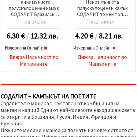
Наниз мъниста
Наниз мъниста
полускъпоценен камък
полускъпоценен камък
СОДАЛИТ Бразилски
СОДАЛИТ тъмен топче
топче 10 мм ±39 броя
10 мм ±19 броя
Код:
142554
Код:
140824
6.30
€
/
12.32 лв.
4.20
€
/
8.21 лв.
Изчерпана
Oнлайн:
Изчерпана
Oнлайн:
Виж
за Наличност по
Виж
за Наличност по
Магазините
Магазините
СОДАЛИТ – КАМЪКЪТ НА ПОЕТИТЕ
Содалитът е минерал, съставен от комбинация на
манган и калций.Едни от най-големите находища в света
са открити в Бразилия, Русия, Индия, Франция и
Румъния.
Нежните му сини нюанси са познати на човечеството от
древни времена. Небесните му цветове са вдъхновявали