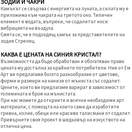
ЗОДИИ И ЧАКРИ
Камъкът се свързва с енергията на луната, а силата му е
приложима към чакрата на третото око. Типичен
елемент е водата, въпреки, че содалитът носи
вибрацията на въздуха.
Смята се, че е подходящ камък за представителите на
зодия Стрелец.
КАКВА Е ЦЕНАТА НА СИНИЯ КРИСТАЛ?
Възможността да бъде обработван и обогатяван прави
цената му достъпна за крайните потребители. Ние от Ем
Арт ви предлагаме богато разнообразие от цветове,
форми и размери на нанизи от мъниста със содалит.
Цените, които ви предлагаме варират в зависимост от
големината и броя на мънистата.
При нас можете да откриете и всички необходими арт
материали, с помощта на които сами да изработите
гривна, колие, обеци или красиви талисмани от содалит.
Превърнете своя проект в шедьовър на изкуството на
отлична цена.