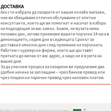
ДОСТАВКА
Ако сте избрали да пазарите от нашия онлайн магазин,
ние ви обещаваме отлично обслужване от опитни
консултанти, които ще ви помогнат и насочат в избора
на подходящия за вас камък. Знаем, че музата няма
почивен ден, затова приемаме вашите поръчки 24 часа в
денонощието, седем дни в седмицата. Срокът за
доставка е няколко дни след приемане на поръчката.
Работим с куриерски фирми, които ще доставят
пратката до желан от вас адрес, а защо не и в уюта на
вашия дом.
За да улесним процеса на пазарене ви предлагаме два
удобни начина за заплащане – чрез банков превод или
чрез пощенски паричен превод чрез наложен платеж.
© 2004 - 2026 ЕМ АРТ. Всички права запазени..