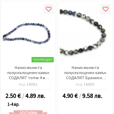
ТОП ПРОДУКТ
Наниз мъниста
Наниз мъниста
полускъпоценен камък
полускъпоценен камък
СОДАЛИТ топче 4 мм
СОДАЛИТ Бразилски
85±90 броя
топче 8 мм ±47 броя
Код:
141811
Код:
142553
2.50
€
/
4.89 лв.
4.90
€
/
9.58 лв.
1-4 вр.
ОТСТЪПКИ