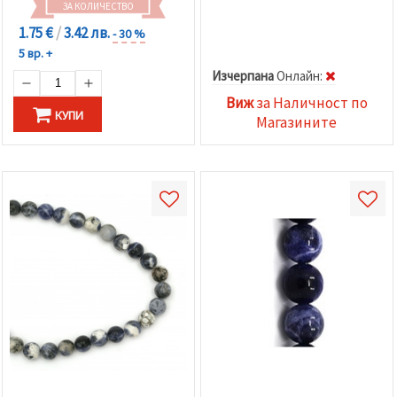
ЗА КОЛИЧЕСТВО
1.75 €
/
3.42 лв.
- 30 %
5 вр. +
Изчерпана
Oнлайн:
Виж
за Наличност по
КУПИ
Магазините