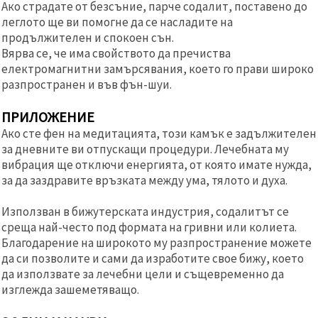
Ако страдате от безсъние, парче содалит, поставено до
леглото ще ви помогне да се насладите на
продължителен и спокоен сън.
Вярва се, че има свойството да пречиства
електромагнитни замърсявания, което го прави широко
разпространен и във фън-шуи.
ПРИЛОЖЕНИЕ
Ако сте фен на медитацията, този камък е задължителен
за дневните ви отпускащи процедури. Лечебната му
вибрация ще отключи енергията, от която имате нужда,
за да заздравите връзката между ума, тялото и духа.
Използван в бижутерската индустрия, содалитът се
среща най-често под формата на гривни или колиета.
Благодарение на широкото му разпространение можете
да си позволите и сами да изработите свое бижу, което
да използвате за лечебни цели и същевременно да
изглежда зашеметяващо.