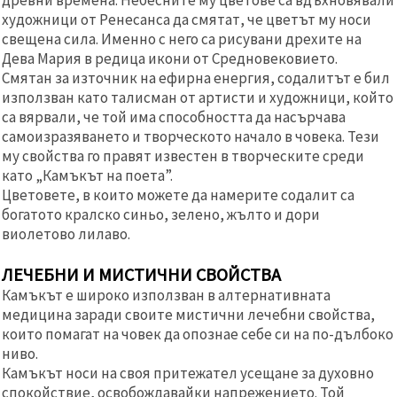
художници от Ренесанса да смятат, че цветът му носи
свещена сила. Именно с него са рисувани дрехите на
Дева Мария в редица икони от Средновековието.
Смятан за източник на ефирна енергия, содалитът е бил
използван като талисман от артисти и художници, който
са вярвали, че той има способността да насърчава
самоизразяването и творческото начало в човека. Тези
му свойства го правят известен в творческите среди
като „Камъкът на поета”.
Цветовете, в които можете да намерите содалит са
богатото кралско синьо, зелено, жълто и дори
виолетово лилаво.
ЛЕЧЕБНИ И МИСТИЧНИ СВОЙСТВА
Камъкът е широко използван в алтернативната
медицина заради своите мистични лечебни свойства,
които помагат на човек да опознае себе си на по-дълбоко
ниво.
Камъкът носи на своя притежател усещане за духовно
спокойствие, освобождавайки напрежението. Той