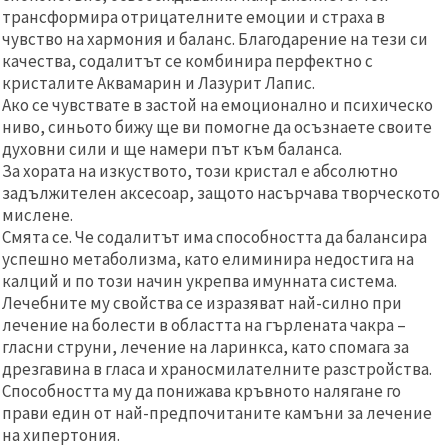
трансформира отрицателните емоции и страха в
чувство на хармония и баланс. Благодарение на тези си
качества, содалитът се комбинира перфектно с
кристалите Аквамарин и Лазурит Лапис.
Ако се чувствате в застой на емоционално и психическо
ниво, синьото бижу ще ви помогне да осъзнаете своите
духовни сили и ще намери път към баланса.
За хората на изкуството, този кристал е абсолютно
задължителен аксесоар, защото насърчава творческото
мислене.
Смята се. Че содалитът има способността да балансира
успешно метаболизма, като елиминира недостига на
калций и по този начин укрепва имунната система.
Лечебните му свойства се изразяват най-силно при
лечение на болести в областта на гърлената чакра –
гласни струни, лечение на ларинкса, като спомага за
дрезгавина в гласа и храносмилателните разстройства.
Способността му да понижава кръвното налягане го
прави един от най-предпочитаните камъни за лечение
на хипертония.