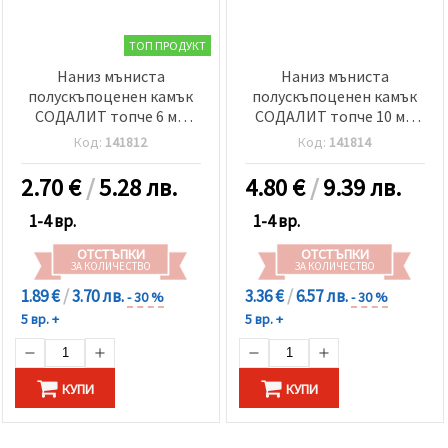
ТОП ПРОДУКТ
Наниз мъниста
Наниз мъниста
полускъпоценен камък
полускъпоценен камък
СОДАЛИТ топче 6 мм
СОДАЛИТ топче 10 мм
±60 броя
±38 броя
Код:
141812
Код:
141814
2.70
€
/
5.28 лв.
4.80
€
/
9.39 лв.
1-4 вр.
1-4 вр.
ОТСТЪПКИ
ОТСТЪПКИ
ЗА КОЛИЧЕСТВО
ЗА КОЛИЧЕСТВО
1.89 €
/
3.70 лв.
3.36 €
/
6.57 лв.
- 30 %
- 30 %
5 вр. +
5 вр. +
КУПИ
КУПИ