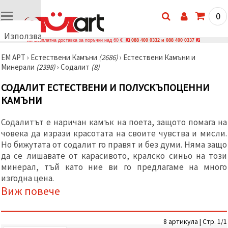
0
Използваме
Безплатна доставка за поръчки над 60 €
088 400 0332 и 088 400 0337
бисквитки
ЕМ АРТ
›
Естествени Камъни
(2686)
›
Естествени Камъни и
🍪
Минерали
(2398)
›
Содалит
(8)
Използваме
бисквитки
СОДАЛИТ ЕСТЕСТВЕНИ И ПОЛУСКЪПОЦЕННИ
и подобни
технологии,
КАМЪНИ
за да
осигурим
правилната
Содалитът е наричан камък на поета, защото помага на
работа на
човека да изрази красотата на своите чувства и мисли.
сайта, да
подобрим
Но бижутата от содалит го правят и без думи. Няма защо
твоето
да се лишавате от карасивото, кралско синьо на този
изживяване
минерал, тъй като ние ви го предлагаме на много
и, с твое
съгласие,
изгодна цена.
да
Виж повече
анализираме
трафика и
да
показваме
8 артикула | Стр. 1/1
по-