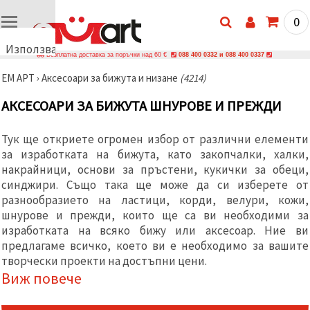
0
Използваме
Безплатна доставка за поръчки над 60 €
088 400 0332 и 088 400 0337
бисквитки
ЕМ АРТ
›
Аксесоари за бижута и низане
(4214)
🍪
Използваме
АКСЕСОАРИ ЗА БИЖУТА ШНУРОВЕ И ПРЕЖДИ
бисквитки
и подобни
технологии,
Тук ще откриете огромен избор от различни елементи
за да
осигурим
за изработката на бижута, като закопчалки, халки,
правилната
накрайници, основи за пръстени, кукички за обеци,
работа на
синджири. Също така ще може да си изберете от
сайта, да
подобрим
разнообразието на ластици, корди, велури, кожи,
твоето
шнурове и прежди, които ще са ви необходими за
изживяване
и, с твое
изработката на всяко бижу или аксесоар. Ние ви
съгласие,
предлагаме всичко, което ви е необходимо за вашите
да
творчески проекти на достъпни цени.
анализираме
трафика и
Виж повече
да
показваме
по-