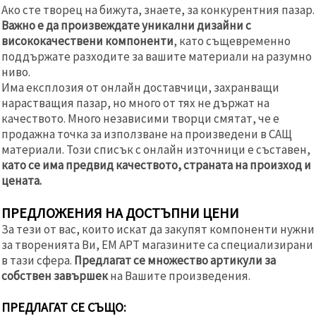
Ако сте творец на бижута, знаете, за конкурентния пазар.
Важно е да произвеждате уникални дизайни с
висококачествени компоненти
, като същевременно
поддържате разходите за вашите материали на разумно
ниво.
Има експлозия от онлайн доставчици, захранващи
нарастващия пазар, но много от тях не държат на
качеството. Много независими творци смятат, че е
продажна точка за използване на произведени в САЩ
материали. Този списък с онлайн източници е съставен,
като се има предвид качеството, страната на произход и
цената.
ПРЕДЛОЖЕНИЯ НА ДОСТЪПНИ ЦЕНИ
За тези от вас, които искат да закупят компоненти нужни
за творенията Ви, ЕМ АРТ магазините са специализирани
в тази сфера.
Предлагат се множество артикули за
собствен завършек
на Вашите произведения.
ПРЕДЛАГАТ СЕ СЪЩО: