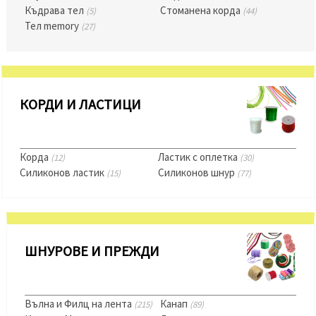
избереш
Къдрава тел
Стоманена корда
(5)
(44)
дадения
вид
Тел memory
(27)
"бисквитки"
и кликнеш
бутона
"Запази"
КОРДИ И ЛАСТИЦИ
Приеми
всички
Настройки
Корда
Ластик с оплетка
(12)
(30)
на
Силиконов ластик
Силиконов шнур
(15)
(77)
бисквитките
ШНУРОВЕ И ПРЕЖДИ
Вълна и Филц на лента
Канап
(215)
(89)