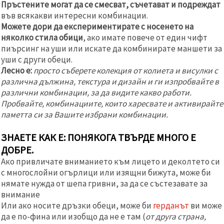
Пръстените могат да се смесват, съчетават и подреждат
във всякакви интересни комбинации.
Можете дори да експериментирате с носенето на
няколко стила обици
, ако имате повече от един чифт
пиърсинг на уши или искате да комбинирате маншети за
уши с други обеци.
Лесно е:
просто съберете колекция от колиета и висулки с
различна дължина, текстура и дизайн и ги изпробвайте в
различни комбинации, за да видите какво работи.
Пробвайте, комбинациите, които харесвате и активирайте
паметта си за Вашите избрани комбинации.
ЗНАЕТЕ КАК Е: ПОНЯКОГА ТВЪРДЕ МНОГО Е
ДОБРЕ.
Ако привличате вниманието към лицето и деколтето си
с многослойни огърлици или изящни бижута, може би
нямате нужда от шепа гривни, за да се състезавате за
внимание
Или ако носите дръзки обеци, може би
герданът
ви може
да е по-фина или изобщо да не е там (
от друга страна,