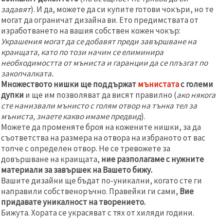
задавят
). И да, можете да си купите готови чокъри, но те
могат да ограничат дизайна ви. Ето предимствата от
изработването на вашия собствен кожен чокър:
Украшения могат да се добавят преди завършване на
краищата, като по този начин се елиминира
необходимостта от мъниста и гаранции да се плъзгат по
закопчалката.
Множеството нишки ще поддържат
мънистата
с големи
дупки
и ще им позволяват да висят правилно (
ако някога
сте нанизвали мънисто с голям отвор на тънка тел за
мъниста, знаете какво имаме предвид
).
Можете да променяте броя на кожените нишки, за да
съответства на размера на отвора на избраното от вас
топче с определен отвор. Не се тревожете за
довършване на краищата,
ние разполагаме с нужните
материали за завършек на Вашето бижу.
Вашите дизайни ще бъдат по-уникални, когато сте ги
направили собственоръчно. Правейки ги сами,
Вие
придавате уникалност на творението.
Бижута. Хората се украсяват с тях от хиляди години.