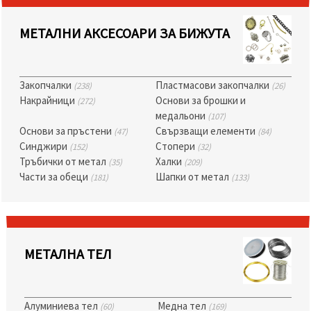
релевантно
съдържание
и реклами,
МЕТАЛНИ АКСЕСОАРИ ЗА БИЖУТА
включително
с помощта
на наши
партньори
за анализ
Закопчалки
Пластмасови закопчалки
(238)
(26)
и
Накрайници
Основи за брошки и
(272)
маркетинг.
медальони
(107)
Можеш да
Основи за пръстени
Свързващи елементи
(47)
(84)
се
съгласиш
Синджири
Стопери
(152)
(32)
да
Тръбички от метал
Халки
(35)
(209)
използваме
Части за обеци
Шапки от метал
(181)
(133)
всички
"бисквитки"
като
натиснеш
"Приеми
всички!"
или да
МЕТАЛНА ТЕЛ
посочиш
предпочитанията
си в
"Настройки",
като
Алуминиева тел
Медна тел
(60)
(169)