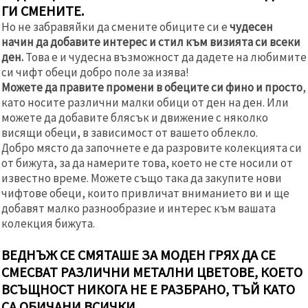
ГИ СМЕНИТЕ.
Но не забравяйки да смените обиците си е
чудесен
начин да добавите интерес и стил към визията си всеки
ден.
Това е и чудесна възможност да дадете на любимите
си чифт обеци добро поле за изява!
Можете да правите промени в обеците си фино и просто
,
като носите различни малки обици от ден на ден. Или
можете да добавите блясък и движение с няколко
висящи обеци, в зависимост от вашето облекло.
Добро място да започнете е да разровите колекцията си
от бижута, за да намерите това, което не сте носили от
известно време. Можете също така да закупите нови
чифтове обеци, които привличат вниманието ви и ще
добавят малко разнообразие и интерес към вашата
колекция бижута.
ВЕДНЪЖ СЕ СМЯТАШЕ ЗА МОДЕН ГРЯХ ДА СЕ
СМЕСВАТ РАЗЛИЧНИ МЕТАЛНИ ЦВЕТОВЕ, КОЕТО
ВСЪЩНОСТ НИКОГА НЕ Е РАЗБРАНО, ТЪЙ КАТО
СА ОБИЧАНИ ВСИЧКИ.