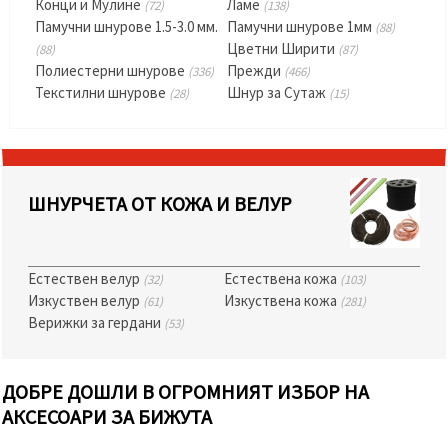
Конци и Мулине
Ламе
(72)
(138)
Памучни шнурове 1.5-3.0 мм.
Памучни шнурове 1мм
(88)
Цветни Ширити
(88)
(87)
Полиестерни шнурове
Прежди
(336)
(466)
Текстилни шнурове
Шнур за Сутаж
(28)
(15)
ШНУРЧЕТА ОТ КОЖА И ВЕЛУР
Естествен велур
Естествена кожа
(32)
(103)
Изкуствен велур
Изкуствена кожа
(61)
(281)
Верижки за гердани
(53)
ДОБРЕ ДОШЛИ В ОГРОМНИЯТ ИЗБОР НА
АКСЕСОАРИ ЗА БИЖУТА