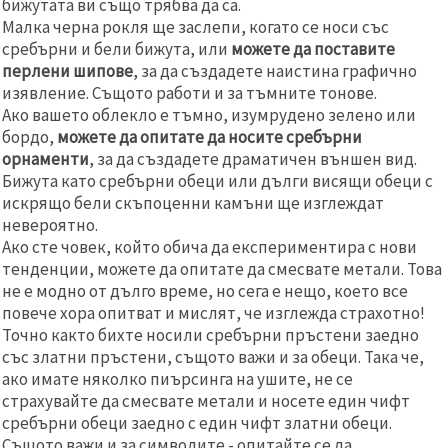
бижутата ви също трябва да са.
Малка черна рокля ще заслепи, когато се носи със
сребърни и бели бижута, или
можете да поставите
перлени шипове
, за да създадете наистина графично
изявление. Същото работи и за тъмните тонове.
Ако вашето облекло е тъмно, изумрудено зелено или
бордо,
можете да опитате да носите сребърни
орнаменти
, за да създадете драматичен външен вид.
Бижута като сребърни обеци или дълги висящи обеци с
искрящо бели скъпоценни камъни ще изглеждат
невероятно.
Ако сте човек, който обича да експериментира с нови
тенденции, можете да опитате да смесвате метали. Това
не е модно от дълго време, но сега е нещо, което все
повече хора опитват и мислят, че изглежда страхотно!
Точно както бихте носили сребърни пръстени заедно
със златни пръстени, същото важи и за обеци. Така че,
ако имате няколко пиърсинга на ушите, не се
страхувайте да смесвате метали и носете един чифт
сребърни обеци заедно с един чифт златни обеци.
Същото важи и за символите - опитайте се да