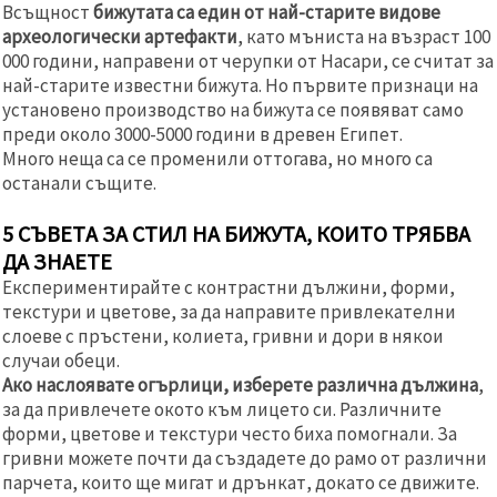
Всъщност
бижутата са един от най-старите видове
археологически артефакти
, като мъниста на възраст 100
000 години, направени от черупки от Насари, се считат за
най-старите известни бижута. Но първите признаци на
установено производство на бижута се появяват само
преди около 3000-5000 години в древен Египет.
Много неща са се променили оттогава, но много са
останали същите.
5 СЪВЕТA ЗА СТИЛ НА БИЖУТА, КОИТО ТРЯБВА
ДА ЗНАЕТЕ
Експериментирайте с контрастни дължини, форми,
текстури и цветове, за да направите привлекателни
слоеве с пръстени, колиета, гривни и дори в някои
случаи обеци.
Ако наслоявате огърлици, изберете различна дължина
,
за да привлечете окото към лицето си. Различните
форми, цветове и текстури често биха помогнали. За
гривни можете почти да създадете до рамо от различни
парчета, които ще мигат и дрънкат, докато се движите.