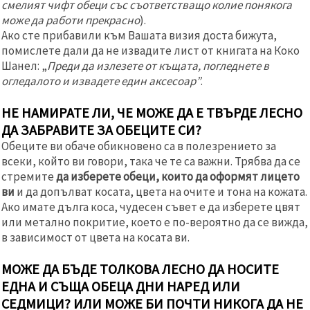
смелият чифт обеци със съответстващо колие понякога
може да работи прекрасно
).
Ако сте прибавили към Вашата визия доста бижута,
помислете дали да не извадите лист от книгата на Коко
Шанел: „
Преди да излезете от къщата, погледнете в
огледалото и извадете един аксесоар
”
.
НЕ НАМИРАТЕ ЛИ, ЧЕ МОЖЕ ДА Е ТВЪРДЕ ЛЕСНО
ДА ЗАБРАВИТЕ ЗА ОБЕЦИТЕ СИ?
Обеците ви обаче обикновено са в полезрението за
всеки, който ви говори, така че те са важни. Трябва да се
стремите
да изберете обеци, които да оформят лицето
ви
и да допълват косата, цвета на очите и тона на кожата.
Ако имате дълга коса, чудесен съвет е да изберете цвят
или метално покритие, което е по-вероятно да се вижда,
в зависимост от цвета на косата ви.
МОЖЕ ДА БЪДЕ ТОЛКОВА ЛЕСНО ДА НОСИТЕ
ЕДНА И СЪЩА ОБЕЦА ДНИ НАРЕД ИЛИ
СЕДМИЦИ? ИЛИ МОЖЕ БИ ПОЧТИ НИКОГА ДА НЕ