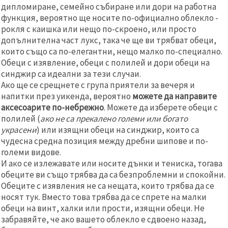
дипломиране, семейно събиране или дори на работна
функция, вероятно ще носите по-официално облекло -
рокля с каишка или нещо по-скроено, или просто
допълнителна част лукс, така че ще ви трябват обеци,
които също са по-елегантни, нещо малко по-специално.
Обеци с изявление, обеци с полилей и дори обеци на
синджир са идеални за тези случаи.
Ако ще се срещнете с група приятели за вечеря и
напитки през уикенда, вероятно
можете да направите
аксесоарите по-небрежно
. Можете да изберете обеци с
полилей (
ако не са прекалено големи или богато
украсени
) или изящни обеци на синджир, които са
чудесна средна позиция между дребни шипове и по-
големи видове.
И ако се излежавате или носите дънки и тениска, тогава
обеците ви също трябва да са безпроблемни и спокойни.
Обеците с изявления не са нещата, които трябва да се
носят тук. Вместо това трябва да се спрете на малки
обеци на винт, халки или прости, изящни обеци. Не
забравяйте, че ако вашето облекло е сдвоено назад,