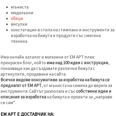
мъниста
медальони
обеци
висулки
констатации в стила на стимпанк и инструменти за
изработка на бижута и продукти със смесена
техника
Има онлайн каталог и магазини от ЕМ АРТ плюс
прекрасен блог, който
има над 100 идеи с инструкции
,
показващи как да създавате различни бижута с
артикулите, продавани на сайта.
Всички видове консумативи за изработка на бижута се
предлагат от ЕМ АРТ
, от мъниста на семена до верига за
инструменти. Сайтът разполага и със
собствени идеи и
описания за изработка
на бижута и проекти за „направи
си сам“.
ЕМ АРТ Е ДОСТАВЧИК НА: