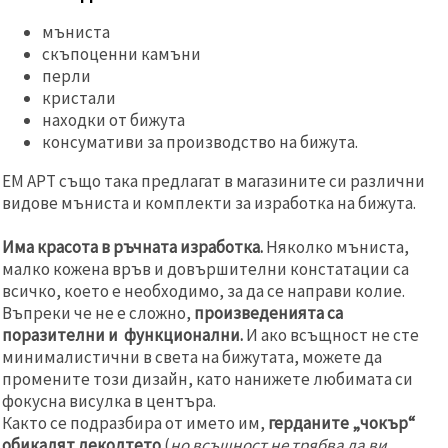
мъниста
скъпоценни камъни
перли
кристали
находки от бижута
консумативи за производство на бижута.
ЕМ АРТ също така предлагат в магазините си различни
видове мъниста и комплекти за изработка на бижута.
Има красота в ръчната изработка.
Няколко мъниста,
малко кожена връв и довършителни констатации са
всичко, което е необходимо, за да се направи колие.
Въпреки че не е сложно,
произведенията са
поразителни и функционални.
И ако всъщност не сте
минималистични в света на бижутата, можете да
промените този дизайн, като нанижете любимата си
фокусна висулка в центъра.
Както се подразбира от името им,
герданите „чокър“
обикалят деколтето
(
но всъщност не трябва да ви