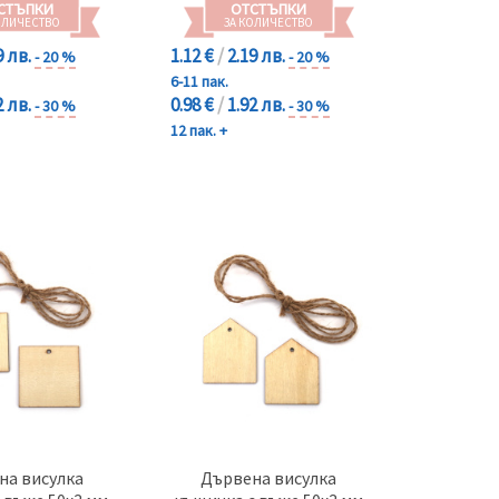
СТЪПКИ
ОТСТЪПКИ
ОЛИЧЕСТВО
ЗА КОЛИЧЕСТВО
9 лв.
1.12 €
/
2.19 лв.
- 20 %
- 20 %
6-11 пак.
2 лв.
0.98 €
/
1.92 лв.
- 30 %
- 30 %
12 пак. +
на висулка
Дървена висулка