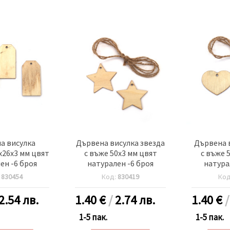
а висулка
Дървена висулка звезда
Дървена 
x26x3 мм цвят
с въже 50x3 мм цвят
с въже 
ен -6 броя
натурален -6 броя
натура
:
830454
Код:
830419
Ко
2.54 лв.
1.40
€
/
2.74 лв.
1.40
€
1-5 пак.
1-5 пак.