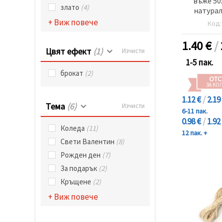
въже 50
злато
(4)
натурал
+ Виж повече
Код
1.40
€
/
Цвят ефект
(1)
Изчисти
1-5 пак.
брокат
(2)
ОТС
ЗА КО
1.12 €
/
2.19
Тема
(6)
Изчисти
6-11 пак.
0.98 €
/
1.92
Коледа
(11)
12 пак. +
Свети Валентин
(8)
Рожден ден
(7)
За подарък
(2)
Кръщене
(2)
+ Виж повече