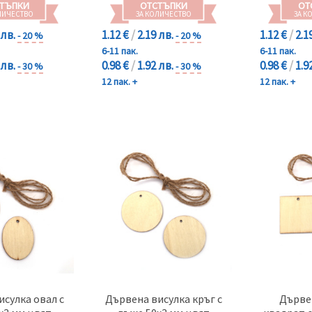
ТЪПКИ
ОТСТЪПКИ
ОТ
ЛИЧЕСТВО
ЗА КОЛИЧЕСТВО
ЗА К
 лв.
1.12 €
/
2.19 лв.
1.12 €
/
2.1
- 20 %
- 20 %
6-11 пак.
6-11 пак.
 лв.
0.98 €
/
1.92 лв.
0.98 €
/
1.9
- 30 %
- 30 %
12 пак. +
12 пак. +
сулка овал с
Дървена висулка кръг с
Дърве