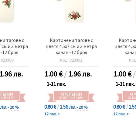
и тагове с
Картонени тагове с
Картоне
7 см и 3 метра
цветя 4.5x7 см и 3 метра
цветя 4.5x
 -12 броя
канап -12 броя
канап
:
823350
Код:
823351
Ко
1.96 лв.
1.00
€
/
1.96 лв.
1.00
€
1-11 пак.
1-11 пак.
ТЪПКИ
ОТСТЪПКИ
ОТ
ЛИЧЕСТВО
ЗА КОЛИЧЕСТВО
ЗА К
 лв.
0.80 €
/
1.56 лв.
0.80 €
/
1.5
- 20 %
- 20 %
12 пак. +
12 пак. +