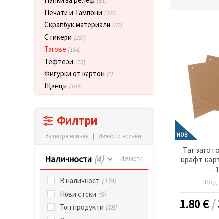
Папки за релеф
(61)
релевантно
Печати и Тампони
съдържание
(147)
и реклами,
Скрапбук материали
(61)
включително
с помощта
Стикери
(287)
на наши
Тагове
(164)
партньори
за анализ
Тефтери
(15)
и
Фигурки от картон
(2)
маркетинг.
Щанци
(103)
Можеш да
се
съгласиш
да
Филтри
използваме
всички
"бисквитки"
НОВ
Затвори всички
|
Изчисти всички
като
Таг загот
натиснеш
"Приеми
Наличности
(4)
крафт карт
Изчисти
всички!"
-
или да
В наличност
(134)
посочиш
Код
предпочитанията
Нови стоки
(9)
си в
1.80
€
/
"Настройки",
Топ продукти
(18)
като