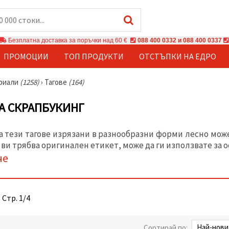
Безплатна доставка за поръчки над 60 €
088 400 0332 и 088 400 0337
ПРОМОЦИИ
ТОП ПРОДУКТИ
ОТСТЪПКИ НА ЕДРО
ериали
(1258)
›
Тагове
(164)
ЗА СКРАПБУКИНГ
а тези тагове изрязани в разнообразни форми лесно мож
 ви трябва оригинален етикет, може да ги използвате за о
че
 Стр. 1/4
Сортирай по: