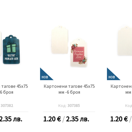
НОВ
НОВ
тагове 45x75
Картонени тагове 45x75
Картонени
-6 броя
мм -6 броя
мм 
:
307382
Код:
307385
Ко
2.35 лв.
1.20
€
/
2.35 лв.
1.20
€