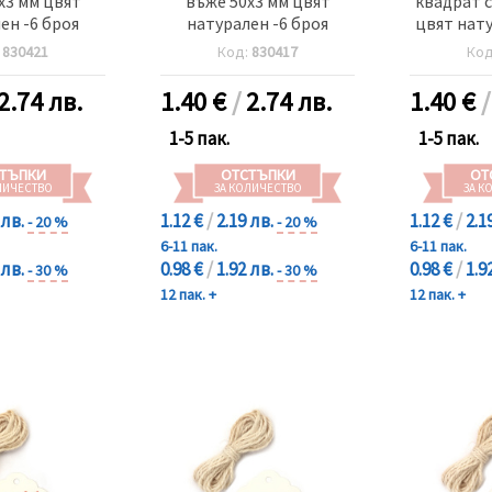
x3 мм цвят
въже 50x3 мм цвят
квадрат с
ен -6 броя
натурален -6 броя
цвят нату
:
830421
Код:
830417
Ко
2.74 лв.
1.40
€
/
2.74 лв.
1.40
€
1-5 пак.
1-5 пак.
ТЪПКИ
ОТСТЪПКИ
ОТ
ЛИЧЕСТВО
ЗА КОЛИЧЕСТВО
ЗА К
 лв.
1.12 €
/
2.19 лв.
1.12 €
/
2.1
- 20 %
- 20 %
6-11 пак.
6-11 пак.
 лв.
0.98 €
/
1.92 лв.
0.98 €
/
1.9
- 30 %
- 30 %
12 пак. +
12 пак. +