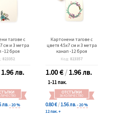
ни тагове с
Картонени тагове с
7 см и 3 метра
цветя 4.5x7 см и 3 метра
 -12 броя
канап -12 броя
д:
823352
Код:
823357
/
1.96 лв.
1.00
€
/
1.96 лв.
1-11 пак.
СТЪПКИ
ОТСТЪПКИ
ОЛИЧЕСТВО
ЗА КОЛИЧЕСТВО
6 лв.
0.80 €
/
1.56 лв.
- 20 %
- 20 %
12 пак. +