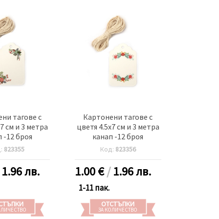
ни тагове с
Картонени тагове с
7 см и 3 метра
цветя 4.5x7 см и 3 метра
 -12 броя
канап -12 броя
д:
823355
Код:
823356
/
1.96 лв.
1.00
€
/
1.96 лв.
1-11 пак.
СТЪПКИ
ОТСТЪПКИ
ОЛИЧЕСТВО
ЗА КОЛИЧЕСТВО