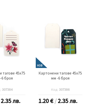
НОВ
 тагове 45x75
Картонени тагове 45x75
-6 броя
мм -6 броя
д:
307384
Код:
307386
/
2.35 лв.
1.20
€
/
2.35 лв.