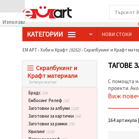
Използваме
бисквитки
КАТЕГОРИИ
НОВИ СТОКИ
🍪
Използваме
бисквитки
ЕМ АРТ
›
Хоби и Крафт
(9252)
›
Скрапбукинг и Крафт мат
и подобни
технологии,
за да
ТАГОВЕ 
Скрапбукинг и
осигурим
правилната
Крафт материали
работа на
С помощта н
Затвори всички
сайта, да
подобрим
проекти. Ако
твоето
Брадс
(14)
Виж пове
изживяване
Ембосинг Релеф
(16)
и, с твое
съгласие,
Заготовки за албуми
(129)
да
Заготовки за картички
(64)
анализираме
164 артикула |
трафика и
Заготовки за рамки
(76)
да
Квилинг
(119)
показваме
по-