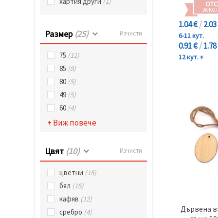
хартия други
(1)
ОТС
ЗА КО
1.04 €
/
2.03
Размер
(25)
Изчисти
6-11 кут.
0.91 €
/
1.78
75
(11)
12 кут. +
85
(8)
80
(5)
49
(5)
60
(4)
+ Виж повече
Цвят
(10)
Изчисти
цветни
(15)
бял
(15)
кафяв
(12)
Дървена ви
сребро
(4)