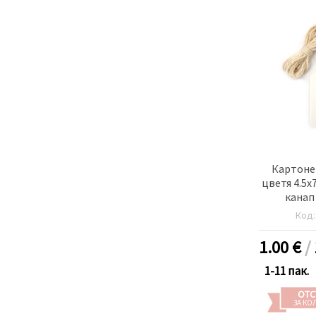
Картонен
цветя 4.5x
канап
Код
1.00
€
/
1-11 пак.
ОТС
ЗА КО