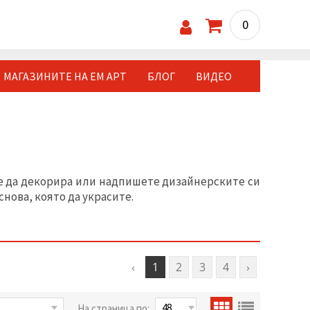
0
МАГАЗИНИТЕ НА ЕМ АРТ
БЛОГ
ВИДЕО
е да декорира или надпишете дизайнерските си
снова, която да украсите.
‹
1
2
3
4
›
На страница по: