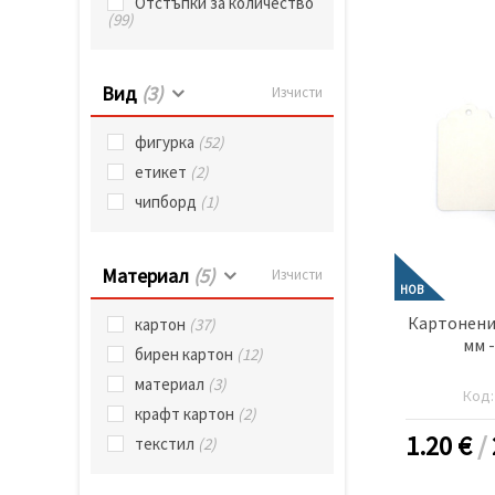
избереш
Отстъпки за количество
(99)
дадения
вид
"бисквитки"
и кликнеш
бутона
Вид
(3)
Изчисти
"Запази"
фигурка
(52)
Приеми
етикет
(2)
всички
чипборд
(1)
Настройки
на
Материал
(5)
Изчисти
бисквитките
НОВ
Картонени 
картон
(37)
мм 
бирен картон
(12)
материал
(3)
Код
крафт картон
(2)
1.20
€
/
текстил
(2)