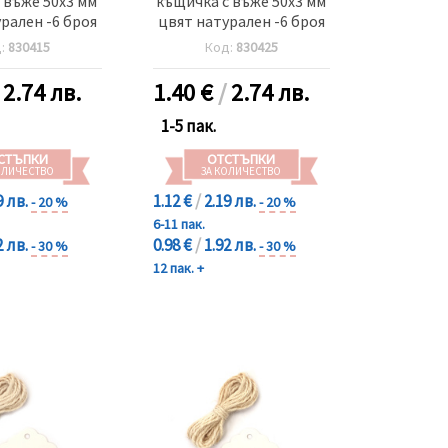
 въже 50x3 мм
къщичка с въже 50x3 мм
рален -6 броя
цвят натурален -6 броя
д:
830415
Код:
830425
/
2.74 лв.
1.40
€
/
2.74 лв.
1-5 пак.
СТЪПКИ
ОТСТЪПКИ
ОЛИЧЕСТВО
ЗА КОЛИЧЕСТВО
9 лв.
1.12 €
/
2.19 лв.
- 20 %
- 20 %
6-11 пак.
2 лв.
0.98 €
/
1.92 лв.
- 30 %
- 30 %
12 пак. +