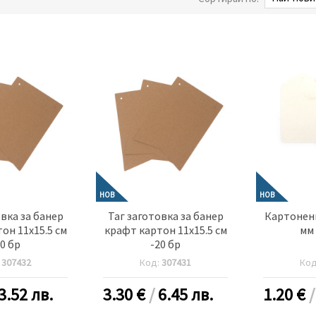
НОВ
НОВ
овка за банер
Таг заготовка за банер
Картонени
он 11x15.5 см
крафт картон 11x15.5 см
мм 
10 бр
-20 бр
:
307432
Код:
307431
Ко
3.52 лв.
3.30
€
/
6.45 лв.
1.20
€