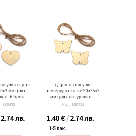
висулка сърце
Дървена висулка
50x3 мм цвят
пеперуда с въже 50x35x3
лен -6 броя
мм цвят натурален -6
броя
д:
830423
Код:
830413
/
2.74 лв.
1.40
€
/
2.74 лв.
1-5 пак.