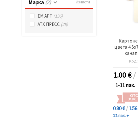
Марка
(2)
Изчисти
ЕМ АРТ
(136)
АТХ ПРЕСС
(28)
Картонен
цветя 4.5x
канап
Код
1.00
€
/
1-11 пак.
ОТС
ЗА КО
0.80 €
/
1.56
12 пак. +