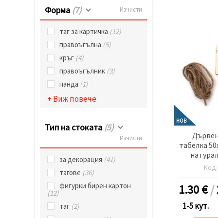
Форма
(7)
Изчисти
таг за картичка
(12)
правоъгълна
(5)
кръг
(4)
правоъгълник
(3)
панда
(1)
+ Виж повече
НОВ
Тип на стоката
(5)
Дървен
Изчисти
табелка 50
натурал
за декорация
(41)
Код
тагове
(36)
фигурки бирен картон
1.30
€
/
(12)
1-5 кут.
таг
(2)