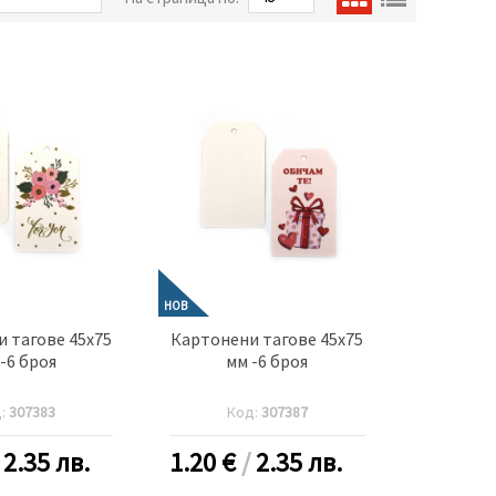
НОВ
 тагове 45x75
Картонени тагове 45x75
-6 броя
мм -6 броя
д:
307383
Код:
307387
/
2.35 лв.
1.20
€
/
2.35 лв.