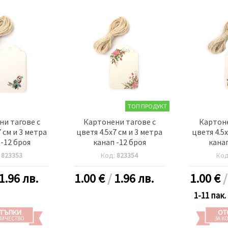
ТОП ПРОДУКТ
и тагове с
Картонени тагове с
Картоне
7 см и 3 метра
цветя 4.5x7 см и 3 метра
цветя 4.5x
 -12 броя
канап -12 броя
канап
:
823353
Код:
823354
Ко
1.96 лв.
1.00
€
/
1.96 лв.
1.00
€
1-11 пак.
ТЪПКИ
ОТ
ЛИЧЕСТВО
ЗА К