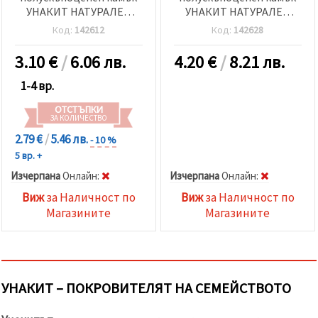
УНАКИТ НАТУРАЛЕН
УНАКИТ НАТУРАЛЕН
топче 6 мм ±65 броя
топче 14 мм ±28 броя
Код:
142612
Код:
142628
3.10
€
/
6.06 лв.
4.20
€
/
8.21 лв.
1-4 вр.
ОТСТЪПКИ
ЗА КОЛИЧЕСТВО
2.79 €
/
5.46 лв.
- 10 %
5 вр. +
Изчерпана
Oнлайн:
Изчерпана
Oнлайн:
Виж
за Наличност по
Виж
за Наличност по
Магазините
Магазините
УНАКИТ – ПОКРОВИТЕЛЯТ НА СЕМЕЙСТВОТО