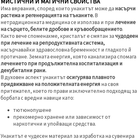
МИСТИЧНИ И МАГИЧНИ СВОЙСТВА
Има вярвания, според които унакитът може да
насърчи
растежа и регенерацията на тъканите.
В
нетрадиционната медицина се използва и при
лечение
на сърцето, белите дробове и кръвообращението
.
Както вече споменахме, кристалът е смятан за
чудодеен
при лечение на репродуктивната система,
насърчавайки здравословна бременност и гладкото й
протичане. Земната енергия, която канализира спомага
лечението при продължителна хоспитализация и
декубитални рани.
В духовен аспект унакитът
осигурява плавното
придвижване на положителната енергия
на своя
притежател, което го прави изключително подходящ за
борбата с вредни навици като:
тютюнопушене
прекомерно хранене или зависимост от
наркотични и упойващи средства.
Унакитът е чудесен материал за изработка на сувенира