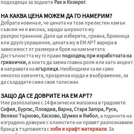
подходящи за зодиите
Рак и Козирог.
НА КАКВА ЦЕНА МОЖЕМ ДА ГО НАМЕРИМ?
Добрата новина е, че цената на този прелестен камък
съвсем не е висока, заради широкото му
разпространение. Дали ще изберете, гривна, броеница
или друго украшение, цената му в ЕМ АРТ варира в
зависимост от размера и броя на камъчетата.
Достъпността му го прави
подходящ при изработката на
гривнички,
в които да заема главна роля или като акцент
в направата на
огърлици.
Необходими са ви само
няколко камъчета, прозрачна корда и въображение, за
да създадете сами своя талисман.
ЗАЩО ДА СЕ ДОВРИТЕ НА ЕМ АРТ?
Ние разполагаме с 14 физически магазина в градовете
София, Бургас, Пловдив, Варна, Стара Загора, Русе,
Велико Търново, Хасково, Шумен и Ямбол
, а годините на
изградено доверие с клиентите ни правят разпознаваем
бранд в търговията с
хоби и крафт материали
. За