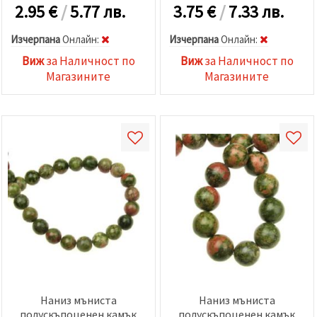
2.95
€
/
5.77 лв.
3.75
€
/
7.33 лв.
Изчерпана
Oнлайн:
Изчерпана
Oнлайн:
Виж
за Наличност по
Виж
за Наличност по
Магазините
Магазините
Наниз мъниста
Наниз мъниста
полускъпоценен камък
полускъпоценен камък