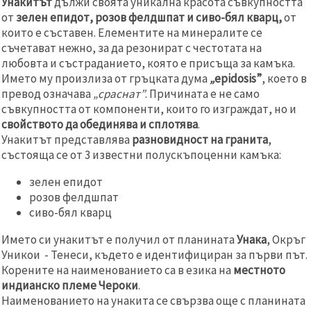
Унакитът
дължи своята уникална красота съвкупността
от
зелен епидот, розов фелдшпат и сиво-бял кварц,
от
които е съставен. Елементите на минералите се
съчетават нежно, за да резонират с честотата на
любовта и състраданието, която е присъща за камъка.
Името му произлиза от гръцката дума
„
epidosis”
, което в
превод означава
„сраснат”
. Причината е не само
съвкупността от компоненти, които го изграждат, но и
свойството да обединява и сплотява
.
Унакитът представлява
разновидност на гранита
,
състояща се от 3 известни полускъпоценни камъка:
зелен епидот
розов фелдшпат
сиво-бял кварц
Името си унакитът е получил от планината
Унака
, Окръг
Уникои - Тенеси, където е идентифициран за първи път.
Корените на наименованието са в езика на
местното
индианско племе Чероки
.
Наименованието на унакита се свързва още с планината