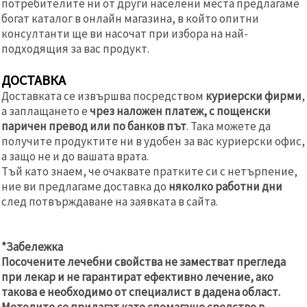
потребителите ни от други населени места предлагаме
богат каталог в онлайн магазина, в който опитни
консултанти ще ви насочат при избора на най-
подходящия за вас продукт.
ДОСТАВКА
Доставката се извършва посредством
куриерски фирми
,
а заплащането е
чрез наложен платеж, с пощенски
паричен превод или по банков път
. Така можете да
получите продуктите ни в удобен за вас куриерски офис,
а защо не и до вашата врата.
Тъй като знаем, че очаквате пратките си с нетърпение,
ние ви предлагаме доставка до
няколко работни дни
след потвърждаване на заявката в сайта.
*Забележка
Посочените лечебни свойства не заместват прегледа
при лекар и не гарантират ефективно лечение, ако
такова е необходимо от специалист в дадена област.
Методите се прилагат като спомагащо средство в