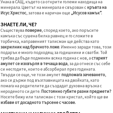
Унака в САЩ, където са открити големи находища на
минерала. Цветът на минерала е свързван с
кръвта на
Исус Христос
, затова е наричан още
„Исусов камък”.
ЗНАЕТЕ ЛИ, ЧЕ?
Съществува
поверие
, според което, ако поръсите
камъка със сушена билка равнец и го сложите в
торбичка, направеният талисман ще действа като
закрилник над брачното ложе
. Именно заради това, този
подарък е много подходящ за годишнини и сватби. Той
трябва да бъде подменян всяка година с нов, а
старият
амулет се изхвърля в течаща вода
, за да отнесе със себе
си несгодите, които е абсорбирал през годината.
Твърди се още, че този амулет
подпомага зачеването
,
ако се държи под възглавницата на двойката, като
помага на родителите да създадат духовна връзка с
нероденото си дете.
Постоянно губите разни предмети?
Носете бижу или талисман с този кристал, който ще ви
избави от досадното търсене с часове.