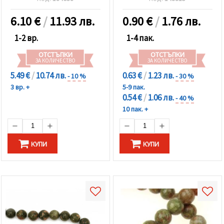
избереш
дадения
вид
6.10
€
/
11.93 лв.
0.90
€
/
1.76 лв.
"бисквитки"
и кликнеш
1-2 вр.
1-4 пак.
бутона
"Запази"
ОТСТЪПКИ
ОТСТЪПКИ
ЗА КОЛИЧЕСТВО
ЗА КОЛИЧЕСТВО
Приеми
5.49 €
/
10.74 лв.
0.63 €
/
1.23 лв.
- 10 %
- 30 %
всички
3 вр. +
5-9 пак.
0.54 €
/
1.06 лв.
- 40 %
Настройки
10 пак. +
на
бисквитките
КУПИ
КУПИ