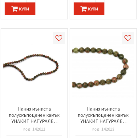
КУПИ
КУПИ
Наниз мъниста
Наниз мъниста
полускъпоценен камък
полускъпоценен камък
УНАКИТ НАТУРАЛЕН
УНАКИТ НАТУРАЛЕН
топче 4 мм ±85 броя
топче 8 мм ±48 броя
Код:
142611
Код:
142613