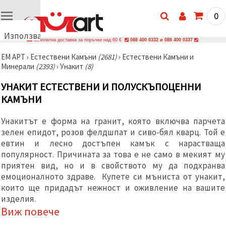
0
Използваме
Безплатна доставка за поръчки над 60 €
088 400 0332 и 088 400 0337
бисквитки
ЕМ АРТ
›
Естествени Камъни
(2681)
›
Естествени Камъни и
🍪
Минерали
(2393)
›
Унакит
(8)
Използваме
бисквитки
УНАКИТ ЕСТЕСТВЕНИ И ПОЛУСКЪПОЦЕННИ
и подобни
технологии,
КАМЪНИ
за да
осигурим
правилната
Унакитът е форма на гранит, която включва парчета
работа на
зелен епидот, розов фелдшпат и сиво-бял кварц. Той е
сайта, да
подобрим
евтин и лесно достъпен камък с нарастваща
твоето
популярност. Причината за това е не само в мекият му
изживяване
приятен вид, но и в свойството му да подхранва
и, с твое
съгласие,
емоционалното здраве. Купете си мъниста от унакит,
да
които ще придадът нежност и оживление на вашите
анализираме
изделия.
трафика и
да
Виж повече
показваме
по-