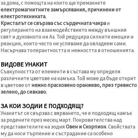
за дома, с помощта на които ще премахнете
електромагнитните замърсявания, причинени от
електротехниката.
Кристалът се свързва със сърдечната чакра
и
регулирането на взаимодействието между външния
свят и духовното ни Аз. Той редуцира силните емоции и
реакции, които често не успяваме да овладеем сами.
Насърчава толерантността и нежността в отношенията.
ВИДОВЕ УНАКИТ
Съвкупността от елементи в състава му определя
различните цветове на камъка. Той може да бъде открит
в цветове от
нежно прасковено оранжево, през тревисто
зелено, до сивкаво.
ЗА КОИ ЗОДИИ Е ПОДХОДЯЩ?
Унакитът се свързва с вярването, че е подходящ камък
за родените през месец март. Покровителства над
представителите на зодия
Овен и Скорпион
. Свойствата
му да носи търпение и състрадание са особено