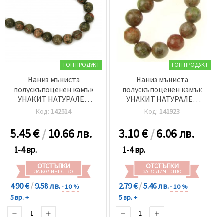
ТОП ПРОДУКТ
ТОП ПРОДУКТ
Наниз мъниста
Наниз мъниста
полускъпоценен камък
полускъпоценен камък
УНАКИТ НАТУРАЛЕН
УНАКИТ НАТУРАЛЕН
топче 10 мм ±38 броя
топче 8 мм ±46 броя
Код:
142614
Код:
141923
5.45
€
/
10.66 лв.
3.10
€
/
6.06 лв.
1-4 вр.
1-4 вр.
ОТСТЪПКИ
ОТСТЪПКИ
ЗА КОЛИЧЕСТВО
ЗА КОЛИЧЕСТВО
4.90 €
/
9.58 лв.
2.79 €
/
5.46 лв.
- 10 %
- 10 %
5 вр. +
5 вр. +