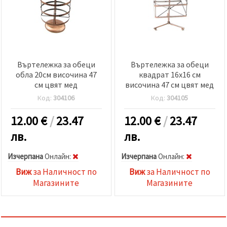
Въртележка за обеци
Въртележка за обеци
обла 20см височина 47
квадрат 16x16 см
см цвят мед
височина 47 см цвят мед
Код:
304106
Код:
304105
12.00
€
/
23.47
12.00
€
/
23.47
лв.
лв.
Изчерпана
Oнлайн:
Изчерпана
Oнлайн:
Виж
за Наличност по
Виж
за Наличност по
Магазините
Магазините