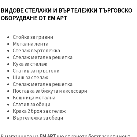
ВИДОВЕ СТЕЛАЖИ И ВЪРТЕЛЕЖКИ ТЪРГОВСКО
ОБОРУДВАНЕ ОТ ЕМ АРТ
Стойка за гривни
Метална лента
Стелаж въртележка
Стелаж метална решетка
Кука за стелаж
Статив за пръстени
Шиш за стелаж
Стелаж метална решетка
Поставка за бижута и аксесоари
Кошница метална
Статив за обеци
Крака 2 броя за стелаж
Въртележка за обеци
В магазините на
ЕМ АРТ
ще откриете богат асортимент