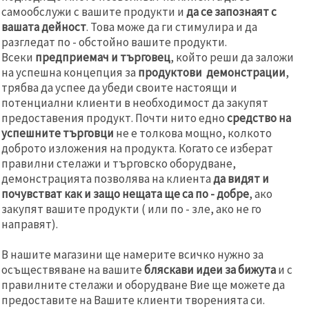
самообслужи с вашите продукти и
да се запознаят с
вашата дейност
. Това може да ги стимулира и да
разгледат по - обстойно вашите продукти.
Всеки
предприемач и търговец
, който реши да заложи
на успешна концепция за
продуктови демонстрации
,
трябва да успее да убеди своите настоящи и
потенциални клиенти в необходимост да закупят
предоставения продукт. Почти нито едно
средство на
успешните търговци
не е толкова мощно, колкото
доброто изложения на продукта. Когато се изберат
правилни стелажи и търговско оборудване,
демонстрацията позволява на клиента
да видят и
почувстват как и защо нещата ще са по - добре
, ако
закупят вашите продукти ( или по - зле, ако не го
направят).
В нашите магазини ще намерите всичко нужно за
осъществяване на вашите
бляскави идеи за бижута
и с
правилните стелажи и оборудване Вие ще можете да
предоставите на Вашите клиенти творенията си.