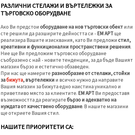
РАЗЛИЧНИ СТЕЛАЖИ И ВЪРТЕЛЕЖКИ ЗА
ТЪРГОВСКО ОБОРУДВАНЕ
Ако Ви предстои
оборудване на нов търговски обект
или
сте решили да разширите дейността си -
ЕМ АРТ
ще
реализира Вашите изисквания, като Ви предложи
стил,
креативни и функиционални пространствени решения
.
Ние ще Ви предложим търговско оборудване
съобразено с най - новите тенденции, за да бъде Вашият
магазин бързо и естетично обзаведен.
При нас ще намерите
разнообразие от стелажи, стойки
за
бижута
, въртележки
и всичко нужно да направите
Вашия магазин за бижута едно наистина уникално и
приветливо място за клиентите.
ЕМ АРТ
Ви предоставя
възможността да реагирате
бързо и адекватно на
нуждата от качествено оборудване
. В нашите магазини
ще откриете Вашия стил.
НАШИТЕ ПРИОРИТЕТИ СА: