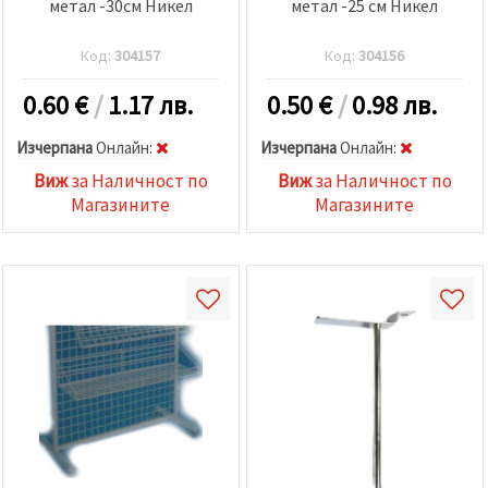
метал -30см Никел
метал -25 см Никел
Код:
304157
Код:
304156
0.60
€
/
1.17 лв.
0.50
€
/
0.98 лв.
Изчерпана
Oнлайн:
Изчерпана
Oнлайн:
Виж
за Наличност по
Виж
за Наличност по
Магазините
Магазините