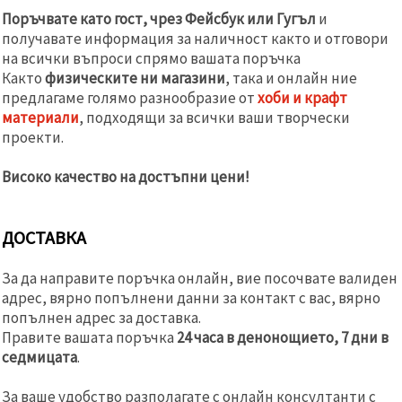
Поръчвате като гост, чрез Фейсбук или Гугъл
и
получавате информация за наличност както и отговори
на всички въпроси спрямо вашата поръчка
Както
физическите ни магазини
, така и онлайн ние
предлагаме голямо разнообразие от
хоби и крафт
материали
, подходящи за всички ваши творчески
проекти.
Високо качество на достъпни цени!
ДОСТАВКА
За да направите поръчка онлайн, вие посочвате валиден
адрес, вярно попълнени данни за контакт с вас, вярно
попълнен адрес за доставка.
Правите вашата поръчка
24 часа в денонощието, 7 дни в
седмицата
.
За ваше удобство разполагате с онлайн консултанти с