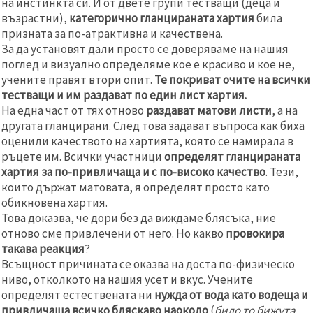
на инстинкта си. И от двете групи тестващи (деца и
възрастни),
категорично гланцираната хартия
била
призната за по-атрактивна и качествена.
За да установят дали просто се доверяваме на нашия
поглед и визуално определяме кое е красиво и кое не,
учените правят втори опит.
Те покриват очите на всички
тестващи и им раздават по един лист хартия.
На една част от тях отново
раздават матови листи
, а на
другата гланцирани. След това задават въпроса как биха
оценили качеството на хартията, която се намирала в
ръцете им. Всички участници
определят гланцираната
хартия за по-привличаща и с по-високо качество
. Тези,
които държат матовата, я определят просто като
обикновена хартия.
Това доказва, че дори без да виждаме блясъка, ние
отново сме привлечени от него. Но какво
провокира
такава реакция
?
Всъщност причината се оказва на доста по-физическо
ниво, отколкото на нашия усет и вкус. Учените
определят естествената ни
нужда от вода като водеща и
привличаща всичко бляскаво наоколо
(
било то бижута,