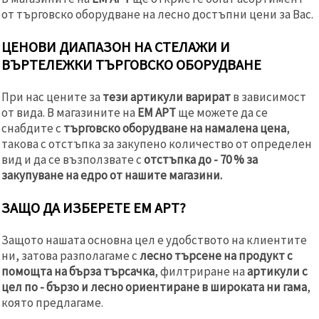
от търговско оборудване на лесно достъпни цени за Вас.
ЦЕНОВИ ДИАПАЗОН НА СТЕЛАЖИ И
ВЪРТЕЛЕЖКИ ТЪРГОВСКО ОБОРУДВАНЕ
При нас цените за
тези артикули варират
в зависимост
от вида. В магазините на
ЕМ АРТ
ще можете да се
снабдите с
търговско оборудване на намалена цена
,
такова с отстъпка за закупено количество от определен
вид и да се възползвате с
отстъпка до - 70 % за
закупуване на едро от нашите магазини.
ЗАЩО ДА ИЗБЕРЕТЕ ЕМ АРТ?
Защото нашата основна цел е удобството на клиентите
ни, затова разполагаме с
лесно търсене на продукт с
помощта на бърза търсачка
, филтриране на
артикули с
цел по - бързо и лесно ориентиране в широката ни гама
,
която предлагаме.