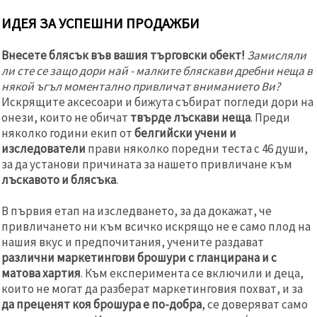
ИДЕЯ ЗА УСПЕШНИ ПРОДАЖБИ
Внесете блясък във вашия търговски обект!
Замисляли
ли сте се защо дори най - малките бляскави дребни неща в
някой ъгъл моментално привличат вниманието Ви?
Искрящите аксесоари и бижута събират погледи дори на
онези, които не обичат
твърде лъскави неща
. Преди
няколко години екип от
белгийски учени и
изследователи
прави няколко поредни теста с 46 души,
за да установи причината за нашето привличане към
лъскавото и блясъка
.
В първия етап на изследването, за да докажат, че
привличането ни към всичко искрящо не е само плод на
нашия вкус и предпочитания, учените раздават
различни маркетингови брошури с гланцирана и с
матова хартия
. Към експеримента се включили и деца,
които не могат да разберат маркетинговия похват, и за
да преценят коя брошура е по-добра
, се доверяват само