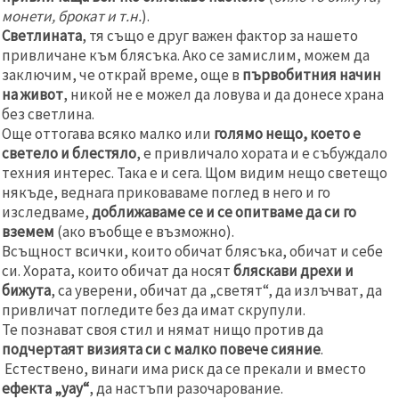
монети, брокат и т.н.
).
Светлината
, тя също е друг важен фактор за нашето
привличане към блясъка. Ако се замислим, можем да
заключим, че открай време, още в
първобитния начин
на живот
, никой не е можел да ловува и да донесе храна
без светлина.
Още оттогава всяко малко или
голямо нещо, което е
светело и блестяло
, е привличало хората и е събуждало
техния интерес. Така е и сега. Щом видим нещо светещо
някъде, веднага приковаваме поглед в него и го
изследваме,
доближаваме се и се опитваме да си го
вземем
(ако въобще е възможно).
Всъщност всички, които обичат блясъка, обичат и себе
си. Хората, които обичат да носят
бляскави дрехи и
бижута
, са уверени, обичат да „светят“, да излъчват, да
привличат погледите без да имат скрупули.
Те познават своя стил и нямат нищо против да
подчертаят визията си с малко повече сияние
.
Естествено, винаги има риск да се прекали и вместо
ефекта „уау“
, да настъпи разочарование.