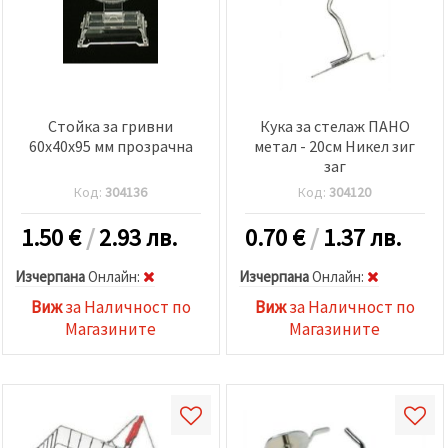
Стойка за гривни
Кука за стелаж ПАНО
60x40x95 мм прозрачна
метал - 20см Никел зиг
заг
Код:
304136
Код:
304120
1.50
€
/
2.93 лв.
0.70
€
/
1.37 лв.
Изчерпана
Oнлайн:
Изчерпана
Oнлайн:
Виж
за Наличност по
Виж
за Наличност по
Магазините
Магазините