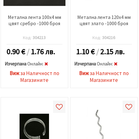
Метална лента 100x4 мм
Метална лента 120x4 мм
цвят сребро -1000 броя
цвят злато -1000 броя
Код:
304213
Код:
304216
0.90
€
/
1.76 лв.
1.10
€
/
2.15 лв.
Изчерпана
Oнлайн:
Изчерпана
Oнлайн:
Виж
за Наличност по
Виж
за Наличност по
Магазините
Магазините