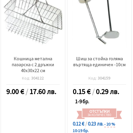
Кошница метална
Шиш за стойка голяма
пазарска с 2 дръжки
въртяща единичен -10см
40x30x22 см
Код:
304122
Код:
304159
9.00
€
/
17.60 лв.
0.15
€
/
0.29 лв.
1-9 бр.
ОТСТЪПКИ
ЗА КОЛИЧЕСТВО
0.12 €
/
0.23 лв.
- 20 %
10-19 бр.