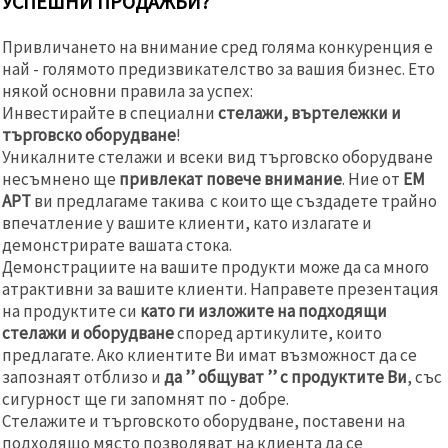
УСПЕШНИ ПРОДАЖБИ?
Привличането на внимание сред голяма конкуренция е
най - голямото предизвикателство за вашия бизнес. Ето
някой основни правила за успех:
Инвестирайте в специални
стелажи, въртележки и
търговско оборудване
!
Уникалните стелажи и всеки вид търговско оборудване
несъмнено ще
привлекат повече внимание
. Ние от
ЕМ
АРТ
ви предлагаме такива с които ще създадете трайно
впечатление у вашите клиенти, като излагате и
демонстрирате вашата стока.
Демонстрациите на вашите продукти може да са много
атрактивни за вашите клиенти. Направете презентация
на продуктите си
като ги изложите на подходящи
стелажи и оборудване
според артикулите, които
предлагате. Ако клиентите Ви имат възможност да се
запознаят отблизо и
да ’’ общуват ’’ с продуктите Ви
, със
сигурност ще ги запомнят по - добре.
Стелажите и търговското оборудване, поставени на
подходящо място позволяват на клиента да се