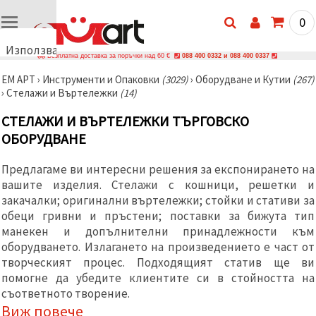
0
Използваме
Безплатна доставка за поръчки над 60 €
088 400 0332 и 088 400 0337
бисквитки
ЕМ АРТ
›
Инструменти и Опаковки
(3029)
›
Оборудване и Кутии
(267)
🍪
›
Стелажи и Въртележки
(14)
Използваме
бисквитки
СТЕЛАЖИ И ВЪРТЕЛЕЖКИ ТЪРГОВСКО
и подобни
технологии,
ОБОРУДВАНЕ
за да
осигурим
правилната
Предлагаме ви интересни решения за експонирането на
работа на
вашите изделия. Стелажи с кошници, решетки и
сайта, да
подобрим
закачалки; оригинални въртележки; стойки и стативи за
твоето
обеци гривни и пръстени; поставки за бижута тип
изживяване
манекен и допълнителни принадлежности към
и, с твое
съгласие,
оборудването. Излагането на произведението е част от
да
творческият процес. Подходящият статив ще ви
анализираме
помогне да убедите клиентите си в стойността на
трафика и
да
съответното творение.
показваме
Виж повече
по-