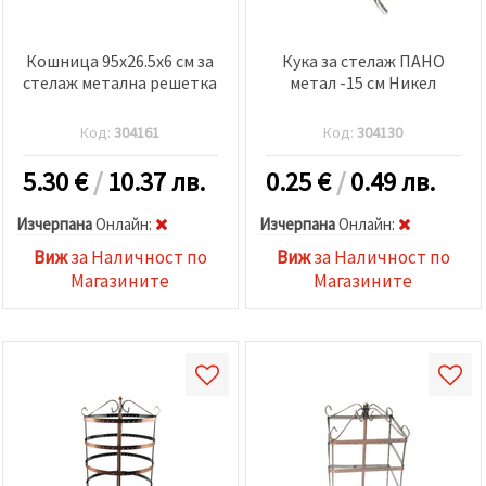
Кошница 95x26.5x6 см за
Кука за стелаж ПАНО
стелаж метална решетка
метал -15 см Никел
Код:
304161
Код:
304130
5.30
€
/
10.37 лв.
0.25
€
/
0.49 лв.
Изчерпана
Oнлайн:
Изчерпана
Oнлайн:
Виж
за Наличност по
Виж
за Наличност по
Магазините
Магазините