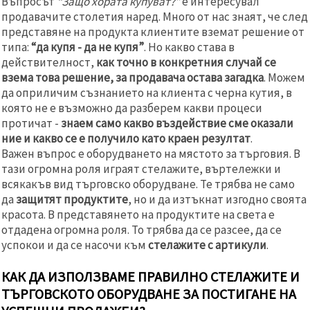
Въпросът
“Защо хората купуват?”
е интересувал
продавачите столетия наред. Много от нас знаят, че след
представяне на продукта клиентите вземат решение от
типа:
“да купя - да не купя”
. Но какво става в
действителност,
как точно в конкретния случай се
взема това решение, за продавача остава загадка
. Можем
да оприличим съзнанието на клиента с черна кутия, в
която не е възможно да разберем какви процеси
протичат -
знаем само какво въздействие сме оказали
ние и какво се е получило като краен резултат
.
Важен въпрос е оборудването на мястото за търговия. В
тази огромна роля играят стелажите, въртележки и
всякакъв вид търговско оборудване. Те трябва не само
да
защитят продуктите
, но и да изтъкнат изгодно своята
красота. В представянето на продуктите на света е
отдадена огромна роля. То трябва да се разсее, да се
успокои и да се насочи към
стелажите с артикули
.
КАК ДА ИЗПОЛЗВАМЕ ПРАВИЛНО СТЕЛАЖИТЕ И
ТЪРГОВСКОТО ОБОРУДВАНЕ ЗА ПОСТИГАНЕ НА