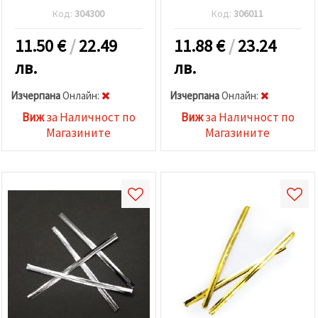
избереш
дадения
Код:
304300
Код:
306011
вид
"бисквитки"
11.50
€
/
22.49
11.88
€
/
23.24
и кликнеш
бутона
лв.
лв.
"Запази"
Изчерпана
Oнлайн:
Изчерпана
Oнлайн:
Приеми
Виж
за Наличност по
Виж
за Наличност по
всички
Магазините
Магазините
Настройки
на
бисквитките