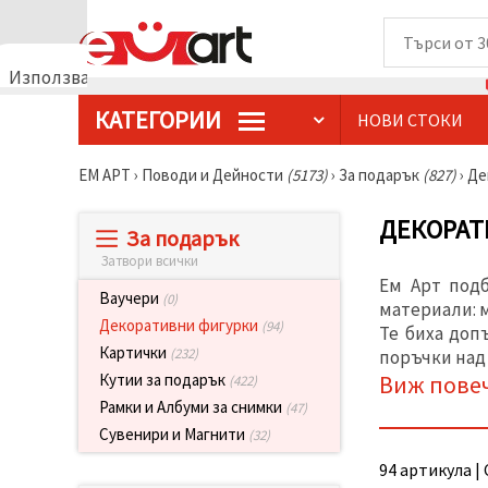
Използваме
бисквитки
КАТЕГОРИИ
НОВИ СТОКИ
🍪
Използваме
бисквитки
ЕМ АРТ
›
Поводи и Дейности
(5173)
›
За подарък
(827)
›
Де
и подобни
технологии,
за да
ДЕКОРАТ
За подарък
осигурим
правилната
Затвори всички
работа на
Ем Арт подб
сайта, да
Ваучери
(0)
подобрим
материали: м
твоето
Декоративни фигурки
(94)
Те биха доп
изживяване
Картички
(232)
поръчки над 
и, с твое
съгласие,
Виж пове
Кутии за подарък
(422)
да
Рамки и Албуми за снимки
(47)
анализираме
трафика и
Сувенири и Магнити
(32)
да
показваме
94 артикула | 
по-