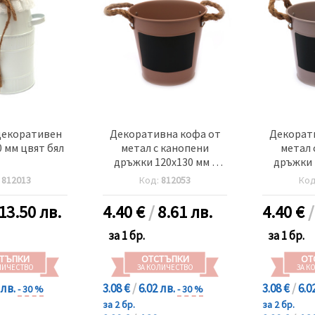
декоративен
Декоративна кофа от
Декорат
 мм цвят бял
метал с канопени
метал 
дръжки 120x130 мм с
дръжки 
място за писане цвят
място за
:
812013
Код:
812053
Ко
бежов
пепе
13.50 лв.
4.40
€
/
8.61 лв.
4.40
€
за 1 бр.
за 1 бр.
ТЪПКИ
ОТСТЪПКИ
ОТ
ЛИЧЕСТВО
ЗА КОЛИЧЕСТВО
ЗА К
 лв.
3.08 €
/
6.02 лв.
3.08 €
/
6.0
- 30 %
- 30 %
за 2 бр.
за 2 бр.