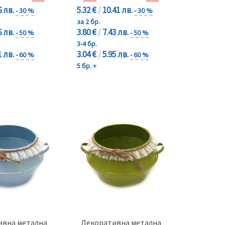
6 лв.
5.32 €
/
10.41 лв.
- 30 %
- 30 %
за 2 бр.
6 лв.
3.80 €
/
7.43 лв.
- 50 %
- 50 %
3-4 бр.
1 лв.
3.04 €
/
5.95 лв.
- 60 %
- 60 %
5 бр. +
ивна метална
Декоративна метална