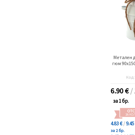
Метален 
гюм 90x150
Код
6.90
€
/
за 1 бр.
ОТС
ЗА КО
4.83 €
/
9.45
за 2 бр.