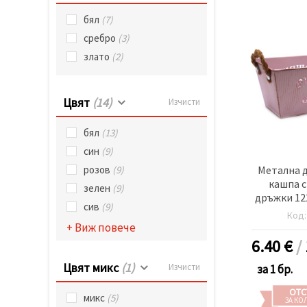
бял
(7)
сребро
(3)
злато
(2)
Цвят
(14)
Изчисти
бял
(13)
син
(9)
Метална 
розов
(9)
кашпа с
зелен
(9)
дръжки 12
сив
(9)
Flowers 
Код
цвят
+ Виж повече
6.40
€
/
Цвят микс
(1)
Изчисти
за 1 бр.
ОТС
микс
(5)
ЗА КО