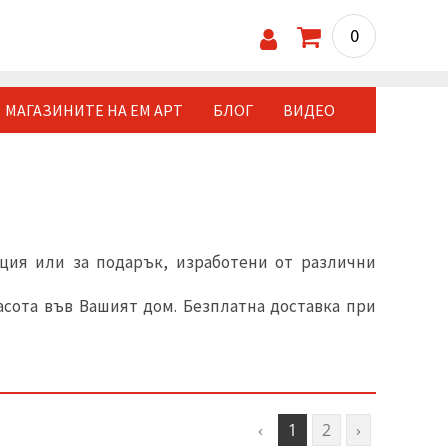
0
МАГАЗИНИТЕ НА ЕМ АРТ
БЛОГ
ВИДЕО
ция или за подарък, изработени от различни
асота във Вашият дом. Безплатна доставка при
‹
1
2
›