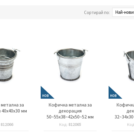
Сортирай по:
НОВ
НОВ
метална за
Кофичка метална за
Кофичка
 40x40x30 мм
декорация
де
50~55x38~42x50~52 мм
32~34x30
:
812066
Код:
812065
Ко