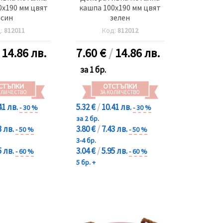
0x190 мм цвят
кашпа 100x190 мм цвят
син
зелен
д:
812011
Код:
812012
/
14.86 лв.
7.60
€
/
14.86 лв.
за 1 бр.
СТЪПКИ
ОТСТЪПКИ
ОЛИЧЕСТВО
ЗА КОЛИЧЕСТВО
41 лв.
5.32 €
/
10.41 лв.
- 30 %
- 30 %
за 2 бр.
3 лв.
3.80 €
/
7.43 лв.
- 50 %
- 50 %
3-4 бр.
5 лв.
3.04 €
/
5.95 лв.
- 60 %
- 60 %
5 бр. +