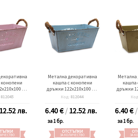
декоративна
Метална декоративна
Метална
 конопени
кашпа с конопени
кашпа 
2x210x100 мм
дръжки 122x210x100 мм
дръжки 1
and gardens
Flowers and gardens
Flowers
:
812045
Код:
812044
Ко
 розов
цвят син
цвя
12.52 лв.
6.40
€
/
12.52 лв.
6.40
€
за 1 бр.
за 1 бр.
ТЪПКИ
ОТСТЪПКИ
ОТ
ЛИЧЕСТВО
ЗА КОЛИЧЕСТВО
ЗА К