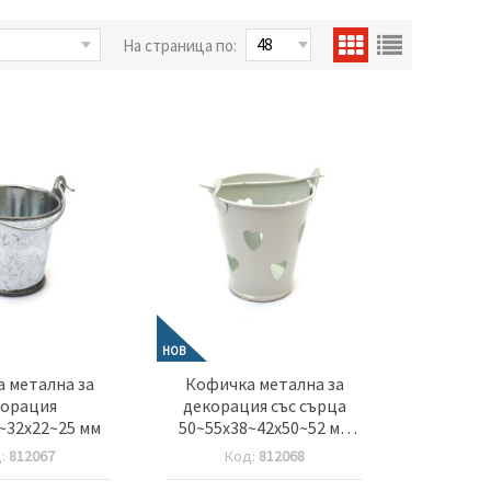
На страница по:
НОВ
 метална за
Кофичка метална за
корация
декорация със сърца
~32x22~25 мм
50~55x38~42x50~52 мм
цвят бял
д:
812067
Код:
812068