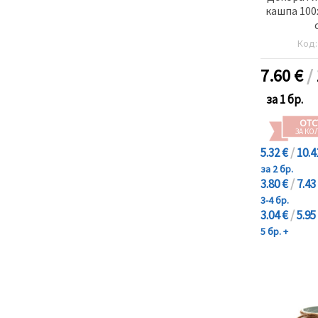
кашпа 100
Код
7.60
€
/
за 1 бр.
ОТС
ЗА КО
5.32 €
/
10.4
за 2 бр.
3.80 €
/
7.43
3-4 бр.
3.04 €
/
5.95
5 бр. +