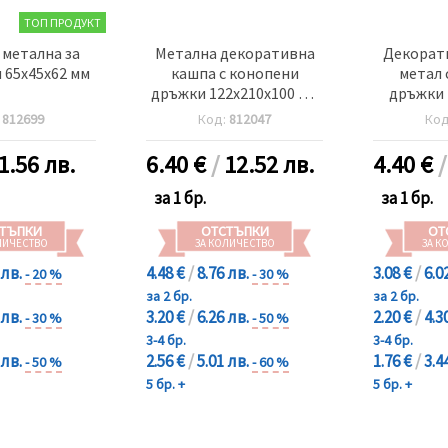
ТОП ПРОДУКТ
метална за
Метална декоративна
Декорат
 65x45x62 мм
кашпа с конопени
метал 
дръжки 122x210x100 мм
дръжки 
Flowers and gardens
място за
:
812699
Код:
812047
Ко
цвят бежов
1.56 лв.
6.40
€
/
12.52 лв.
4.40
€
за 1 бр.
за 1 бр.
ТЪПКИ
ОТСТЪПКИ
ОТ
ЛИЧЕСТВО
ЗА КОЛИЧЕСТВО
ЗА К
 лв.
4.48 €
/
8.76 лв.
3.08 €
/
6.0
- 20 %
- 30 %
за 2 бр.
за 2 бр.
 лв.
3.20 €
/
6.26 лв.
2.20 €
/
4.3
- 30 %
- 50 %
3-4 бр.
3-4 бр.
 лв.
2.56 €
/
5.01 лв.
1.76 €
/
3.4
- 50 %
- 60 %
5 бр. +
5 бр. +