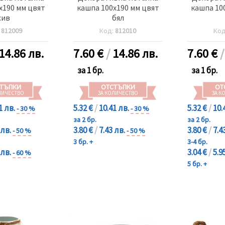
x190 мм цвят
кашпа 100x190 мм цвят
кашпа 10
сив
бял
:
812009
Код:
812010
Ко
14.86 лв.
7.60
€
/
14.86 лв.
7.60
€
за 1 бр.
за 1 бр.
ТЪПКИ
ОТСТЪПКИ
ОТ
ЛИЧЕСТВО
ЗА КОЛИЧЕСТВО
ЗА К
1 лв.
5.32 €
/
10.41 лв.
5.32 €
/
10.
- 30 %
- 30 %
за 2 бр.
за 2 бр.
 лв.
3.80 €
/
7.43 лв.
3.80 €
/
7.4
- 50 %
- 50 %
3 бр. +
3-4 бр.
 лв.
3.04 €
/
5.9
- 60 %
5 бр. +