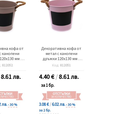
ивна кофа от
Декоративна кофа от
с канопени
метал с канопени
120x130 мм с
дръжки 120x130 мм с
 писане цвят
място за писане цвят
д:
812052
Код:
812051
л от рози
розов
/
8.61 лв.
4.40
€
/
8.61 лв.
за 1 бр.
СТЪПКИ
ОТСТЪПКИ
ОЛИЧЕСТВО
ЗА КОЛИЧЕСТВО
2 лв.
3.08 €
/
6.02 лв.
- 30 %
- 30 %
за 2 бр.