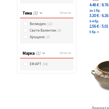
4.48 €
/
8.76
за 2 бр.
Тема
(3)
Изчисти
3.20 €
/
6.26
3-4 бр.
Великден
(12)
2.56 €
/
5.01
Свети Валентин
(5)
5 бр. +
Кръщене
(2)
Марка
(1)
Изчисти
ЕМ АРТ
(94)
Декорати