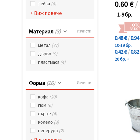
избереш
0.60
€
/
лейка
(6)
дадения
вид
+ Виж повече
1-9 бр.
"бисквитки"
и кликнеш
ОТС
бутона
ЗА КО
"Запази"
Материал
(3)
Изчисти
0.48 €
/
0.94
метал
(77)
10-19 бр.
Приеми
0.42 €
/
0.82
дърво
(9)
всички
20 бр. +
пластмаса
(4)
Настройки
на
бисквитките
Форма
(16)
Изчисти
кофа
(20)
гюм
(6)
сърце
(4)
колело
(3)
пеперуда
(2)
+ Виж повече