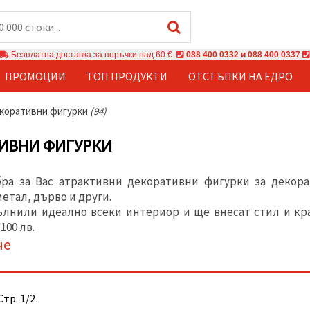
Безплатна доставка за поръчки над 60 €
088 400 0332 и 088 400 0337
ПРОМОЦИИ
ТОП ПРОДУКТИ
ОТСТЪПКИ НА ЕДРО
коративни фигурки
(94)
ИВНИ ФИГУРКИ
ра за Вас атрактивни декоративни фигурки за декора
етал, дърво и други.
ълнили идеално всеки интериор и ще внесат стил и кр
100 лв.
че
Стр. 1/2