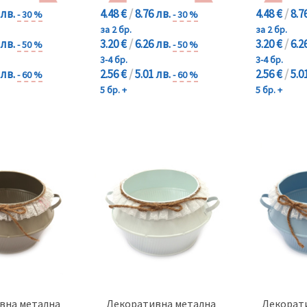
 лв.
4.48 €
/
8.76 лв.
4.48 €
/
8.7
- 30 %
- 30 %
за 2 бр.
за 2 бр.
 лв.
3.20 €
/
6.26 лв.
3.20 €
/
6.2
- 50 %
- 50 %
3-4 бр.
3-4 бр.
 лв.
2.56 €
/
5.01 лв.
2.56 €
/
5.0
- 60 %
- 60 %
5 бр. +
5 бр. +
вна метална
Декоративна метална
Декорат