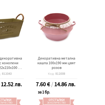
 декоративна
Декоративна метална
с конопени
кашпа 100x190 мм цвят
22x210x100 мм
розов
 and gardens
д:
812043
Код:
812008
т зелен
/
12.52 лв.
7.60
€
/
14.86 лв.
за 1 бр.
СТЪПКИ
ОТСТЪПКИ
ОЛИЧЕСТВО
ЗА КОЛИЧЕСТВО