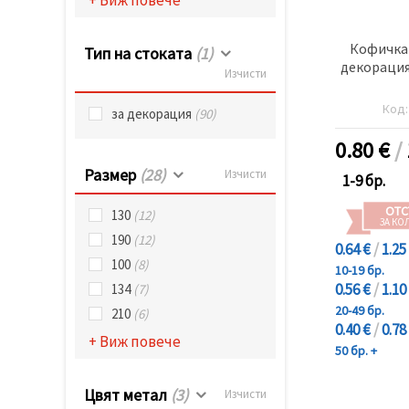
Кофичка 
Тип на стоката
(1)
декорация
Изчисти
Код
за декорация
(90)
0.80
€
/
Размер
(28)
Изчисти
1-9 бр.
ОТС
130
(12)
ЗА КО
190
(12)
0.64 €
/
1.25
100
(8)
10-19 бр.
0.56 €
/
1.10
134
(7)
20-49 бр.
210
(6)
0.40 €
/
0.78
+ Виж повече
50 бр. +
Цвят метал
(3)
Изчисти