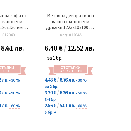
ивна кофа от
Метална декоративна
с канопени
кашпа с конопени
120x130 мм с
дръжки 122x210x100 мм
 писане цвят
Flowers and gardens
д:
812049
Код:
812046
син
цвят пепел от рози
/
8.61 лв.
6.40
€
/
12.52 лв.
за 1 бр.
СТЪПКИ
ОТСТЪПКИ
ОЛИЧЕСТВО
ЗА КОЛИЧЕСТВО
2 лв.
4.48 €
/
8.76 лв.
- 30 %
- 30 %
за 2 бр.
0 лв.
3.20 €
/
6.26 лв.
- 50 %
- 50 %
3-4 бр.
4 лв.
2.56 €
/
5.01 лв.
- 60 %
- 60 %
5 бр. +