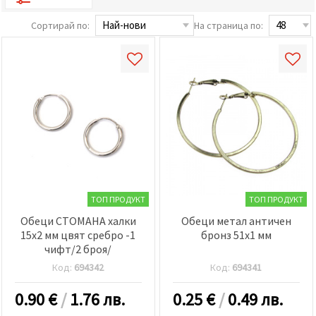
релевантно
съдържание
Сортирай по:
На страница по:
и реклами,
включително
с помощта
на наши
партньори
за анализ
и
маркетинг.
Можеш да
се
съгласиш
да
използваме
всички
"бисквитки"
ТОП ПРОДУКТ
ТОП ПРОДУКТ
като
натиснеш
Обеци СТОМАНА халки
Обеци метал античен
"Приеми
15x2 мм цвят сребро -1
бронз 51x1 мм
всички!"
чифт/2 броя/
или да
посочиш
Код:
694342
Код:
694341
предпочитанията
си в
"Настройки",
0.90
€
/
1.76 лв.
0.25
€
/
0.49 лв.
като