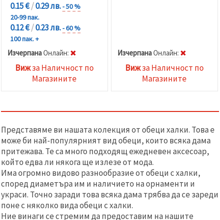
0.15 €
/
0.29 лв.
- 50 %
20-99 пак.
0.12 €
/
0.23 лв.
- 60 %
100 пак. +
Изчерпана
Oнлайн:
Изчерпана
Oнлайн:
Виж
за Наличност по
Виж
за Наличност по
Магазините
Магазините
Представяме ви нашата колекция от обеци халки. Това е
може би най-популярният вид обеци, които всяка дама
притежава. Те са много подходящ ежедневен аксесоар,
който едва ли някога ще излезе от мода.
Има огромно видово разнообразие от обеци с халки,
според диаметъра им и наличието на орнаменти и
украси. Точно заради това всяка дама трябва да се зареди
поне с няколко вида обеци с халки.
Ние винаги се стремим да предоставим на нашите