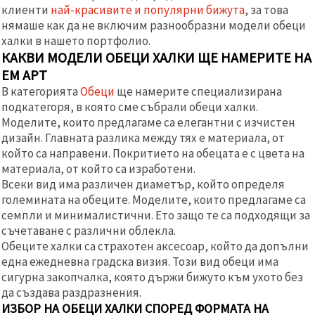
клиенти
най-красивите и популярни бижута
, за това
нямаше как да не включим разнообразни модели обеци
халки в нашето портфолио.
КАКВИ МОДЕЛИ ОБЕЦИ ХАЛКИ ЩЕ НАМЕРИТЕ НА
ЕМ АРТ
В категорията
Обеци
ще намерите специализирана
подкатегоря, в която сме събрали обеци халки.
Моделите, които предлагаме са елегантни с изчистен
дизайн. Главната разлика между тях е материала, от
който са направени. Покритието на обецата е с цвета на
материала, от който са изработени.
Всеки вид има различен диаметър, който определя
големината на обеците. Моделите, които предлагаме са
семпли и минималистични. Ето защо те са подходящи за
съчетаване с различни облекла.
Обеците халки са страхотен аксесоар, който да допълни
една ежедневна градска визия. Този вид обеци има
сигурна закопчалка, която държи бижуто към ухото без
да създава раздразнения.
ИЗБОР НА ОБЕЦИ ХАЛКИ СПОРЕД ФОРМАТА НА