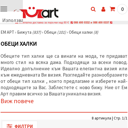
0
Използваме
Безплатна доставка за поръчки над 60 €
088 400 0332 и 088 400 0337
бисквитки
ЕМ АРТ
›
Бижутa
(837)
›
Обеци
(101)
›
Обеци халки
(8)
🍪
Използваме
ОБЕЦИ ХАЛКИ
бисквитки
и подобни
технологии,
Обеците тип халки ще са винаги на мода, те придават
за да
много стил на всяка дама. Подходящи за всеки повод.
осигурим
правилната
Идеално допълнение към Вашата елегантна визия или
работа на
към ежедневната Ви визия. Разгледайте разнообразието
сайта, да
подобрим
от обеци тип халки , които предлагаме и изберете най-
твоето
подходящите за Вас. Заблестете с ново бижу. Ние от Ем
изживяване
Арт правим всичко за Вашата уникална визия.
и, с твое
съгласие,
Виж повече
да
анализираме
трафика и
да
8 артикула | Стр. 1/1
показваме
ФИЛТРИ
по-