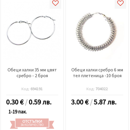
Обеци xалки 35 мм цвят
Обеци халки сребро 6 мм
сребро - 2 броя
тел плетеница -10 броя
Код:
694191
Код:
704022
0.30
€
/
0.59 лв.
3.00
€
/
5.87 лв.
1-19 пак.
ОТСТЪПКИ
ЗА КОЛИЧЕСТВО