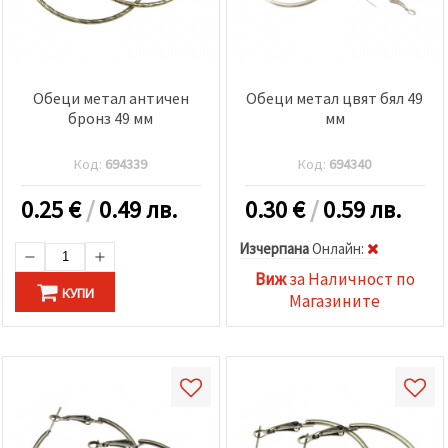
Обеци метал античен
Обеци метал цвят бял 49
бронз 49 мм
мм
Код:
694339
Код:
694340
0.25
€
/
0.49 лв.
0.30
€
/
0.59 лв.
Изчерпана
Oнлайн:
Виж
за Наличност по
КУПИ
Магазините