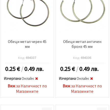
Обеци метал черен 45
Обеци метал античен
мм
бронз 45 мм
Код:
694337
Код:
694336
0.25
€
/
0.49 лв.
0.25
€
/
0.49 лв.
Изчерпана
Oнлайн:
Изчерпана
Oнлайн:
Виж
за Наличност по
Виж
за Наличност по
Магазините
Магазините