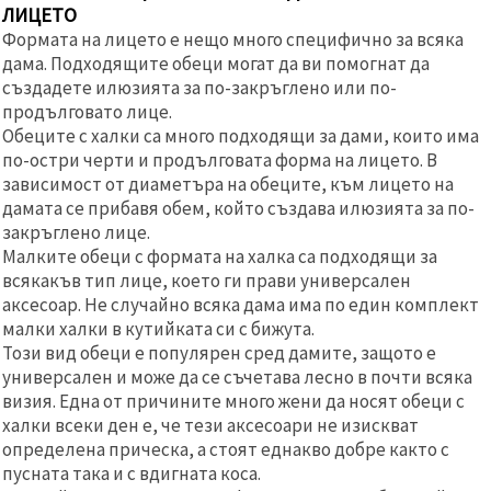
ЛИЦЕТО
Формата на лицето е нещо много специфично за всяка
дама. Подходящите обеци могат да ви помогнат да
създадете илюзията за по-закръглено или по-
продълговато лице.
Обеците с халки са много подходящи за дами, които има
по-остри черти и продълговата форма на лицето. В
зависимост от диаметъра на обеците, към лицето на
дамата се прибавя обем, който създава илюзията за по-
закръглено лице.
Малките обеци с формата на халка са подходящи за
всякакъв тип лице, което ги прави универсален
аксесоар. Не случайно всяка дама има по един комплект
малки халки в кутийката си с бижута.
Този вид обеци е популярен сред дамите, защото е
универсален и може да се съчетава лесно в почти всяка
визия. Една от причините много жени да носят обеци с
халки всеки ден е, че тези аксесоари не изискват
определена прическа, а стоят еднакво добре както с
пусната така и с вдигната коса.