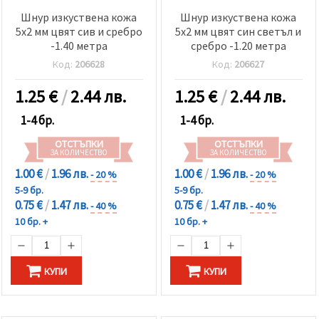
Шнур изкуствена кожа
Шнур изкуствена кожа
5x2 мм цвят сив и сребро
5x2 мм цвят син светъл и
-1.40 метра
сребро -1.20 метра
Код:
206628
Код:
206627
1.25
€
/
2.44 лв.
1.25
€
/
2.44 лв.
1-4 бр.
1-4 бр.
ОТСТЪПКИ
ОТСТЪПКИ
ЗА КОЛИЧЕСТВО
ЗА КОЛИЧЕСТВО
1.00 €
/
1.96 лв.
1.00 €
/
1.96 лв.
- 20 %
- 20 %
5-9 бр.
5-9 бр.
0.75 €
/
1.47 лв.
0.75 €
/
1.47 лв.
- 40 %
- 40 %
10 бр. +
10 бр. +
КУПИ
КУПИ