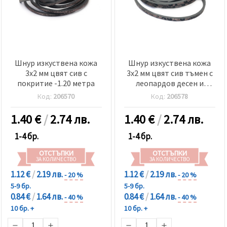
Шнур изкуствена кожа
Шнур изкуствена кожа
3x2 мм цвят сив с
3x2 мм цвят сив тъмен с
покритие -1.20 метра
леопардов десен и
покритие -1.20 метра
Код:
206570
Код:
206578
1.40
€
/
2.74 лв.
1.40
€
/
2.74 лв.
1-4 бр.
1-4 бр.
ОТСТЪПКИ
ОТСТЪПКИ
ЗА КОЛИЧЕСТВО
ЗА КОЛИЧЕСТВО
1.12 €
/
2.19 лв.
1.12 €
/
2.19 лв.
- 20 %
- 20 %
5-9 бр.
5-9 бр.
0.84 €
/
1.64 лв.
0.84 €
/
1.64 лв.
- 40 %
- 40 %
10 бр. +
10 бр. +