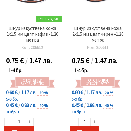
ТОП ПРОДУКТ
Шнур изкуствена кожа
Шнур изкуствена кожа
2x1.5 мм цвят кафяв -1.20
2x1.5 мм цвят черен -1.20
метра
метра
Код:
206612
Код:
206611
0.75
€
/
1.47 лв.
0.75
€
/
1.47 лв.
1-4 бр.
1-4 бр.
ОТСТЪПКИ
ОТСТЪПКИ
ЗА КОЛИЧЕСТВО
ЗА КОЛИЧЕСТВО
0.60 €
/
1.17 лв.
0.60 €
/
1.17 лв.
- 20 %
- 20 %
5-9 бр.
5-9 бр.
0.45 €
/
0.88 лв.
0.45 €
/
0.88 лв.
- 40 %
- 40 %
10 бр. +
10 бр. +