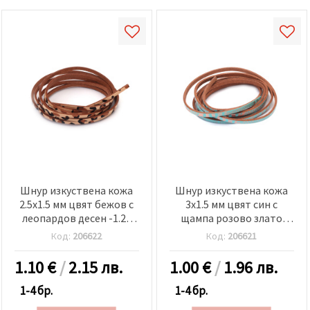
Шнур изкуствена кожа
Шнур изкуствена кожа
2.5x1.5 мм цвят бежов с
3x1.5 мм цвят син с
леопардов десен -1.20
щампа розово злато
метра
-1.20 метра
Код:
206622
Код:
206621
1.10
€
/
2.15 лв.
1.00
€
/
1.96 лв.
1-4 бр.
1-4 бр.