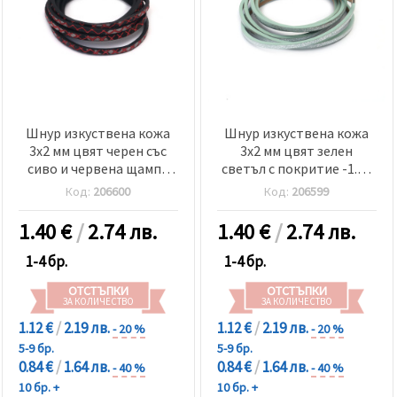
Шнур изкуствена кожа
Шнур изкуствена кожа
3x2 мм цвят черен със
3x2 мм цвят зелен
сиво и червена щампа
светъл с покритие -1.20
-1.20 метра
метра
Код:
206600
Код:
206599
1.40
€
/
2.74 лв.
1.40
€
/
2.74 лв.
1-4 бр.
1-4 бр.
ОТСТЪПКИ
ОТСТЪПКИ
ЗА КОЛИЧЕСТВО
ЗА КОЛИЧЕСТВО
1.12 €
/
2.19 лв.
1.12 €
/
2.19 лв.
- 20 %
- 20 %
5-9 бр.
5-9 бр.
0.84 €
/
1.64 лв.
0.84 €
/
1.64 лв.
- 40 %
- 40 %
10 бр. +
10 бр. +