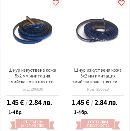
Шнур изкуствена кожа
Шнур изкуствена кожа
5x2 мм имитация
5x2 мм имитация
змийска кожа цвят син
змийска кожа цвят син и
-1.20 метра
сребро -1.20 метра
Код:
206630
Код:
206629
1.45
€
/
2.84 лв.
1.45
€
/
2.84 лв.
1-4 бр.
1-4 бр.
ОТСТЪПКИ
ОТСТЪПКИ
ЗА КОЛИЧЕСТВО
ЗА КОЛИЧЕСТВО