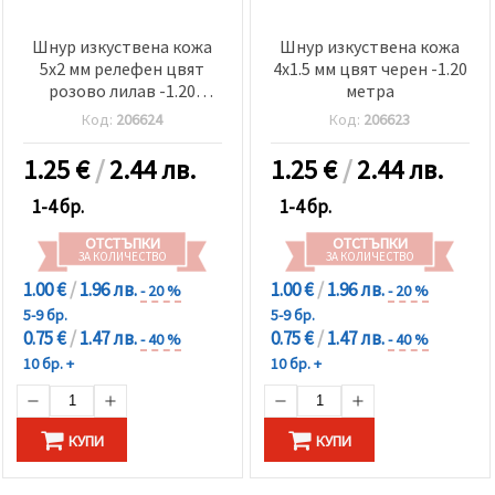
Шнур изкуствена кожа
Шнур изкуствена кожа
5x2 мм релефен цвят
4x1.5 мм цвят черен -1.20
розово лилав -1.20
метра
метра
Код:
206624
Код:
206623
1.25
€
/
2.44 лв.
1.25
€
/
2.44 лв.
1-4 бр.
1-4 бр.
ОТСТЪПКИ
ОТСТЪПКИ
ЗА КОЛИЧЕСТВО
ЗА КОЛИЧЕСТВО
1.00 €
/
1.96 лв.
1.00 €
/
1.96 лв.
- 20 %
- 20 %
5-9 бр.
5-9 бр.
0.75 €
/
1.47 лв.
0.75 €
/
1.47 лв.
- 40 %
- 40 %
10 бр. +
10 бр. +
КУПИ
КУПИ