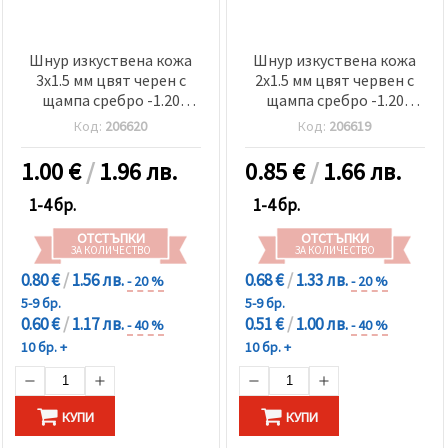
Шнур изкуствена кожа
Шнур изкуствена кожа
3x1.5 мм цвят черен с
2x1.5 мм цвят червен с
щампа сребро -1.20
щампа сребро -1.20
метра
метра
Код:
206620
Код:
206619
1.00
€
/
1.96 лв.
0.85
€
/
1.66 лв.
1-4 бр.
1-4 бр.
ОТСТЪПКИ
ОТСТЪПКИ
ЗА КОЛИЧЕСТВО
ЗА КОЛИЧЕСТВО
0.80 €
/
1.56 лв.
0.68 €
/
1.33 лв.
- 20 %
- 20 %
5-9 бр.
5-9 бр.
0.60 €
/
1.17 лв.
0.51 €
/
1.00 лв.
- 40 %
- 40 %
10 бр. +
10 бр. +
КУПИ
КУПИ