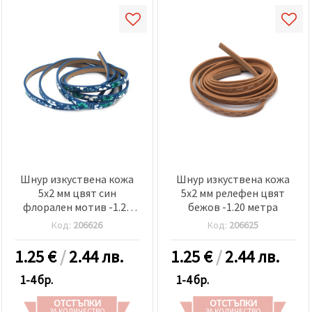
Шнур изкуствена кожа
Шнур изкуствена кожа
5x2 мм цвят син
5x2 мм релефен цвят
флорален мотив -1.20
бежов -1.20 метра
метра
Код:
206626
Код:
206625
1.25
€
/
2.44 лв.
1.25
€
/
2.44 лв.
1-4 бр.
1-4 бр.
ОТСТЪПКИ
ОТСТЪПКИ
ЗА КОЛИЧЕСТВО
ЗА КОЛИЧЕСТВО