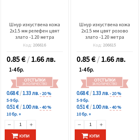
Шнур изкуствена кожа
Шнур изкуствена кожа
2x1.5 мм релефен цвят
2x1.5 мм цвят розово
злато -1.20 метра
злато -1.20 метра
Код:
206616
Код:
206615
0.85
€
/
1.66 лв.
0.85
€
/
1.66 лв.
1-4 бр.
1-4 бр.
ОТСТЪПКИ
ОТСТЪПКИ
ЗА КОЛИЧЕСТВО
ЗА КОЛИЧЕСТВО
0.68 €
/
1.33 лв.
0.68 €
/
1.33 лв.
- 20 %
- 20 %
5-9 бр.
5-9 бр.
0.51 €
/
1.00 лв.
0.51 €
/
1.00 лв.
- 40 %
- 40 %
10 бр. +
10 бр. +
КУПИ
КУПИ