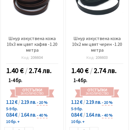
Шнур изкуствена кожа
Шнур изкуствена кожа
10x3 мм цвят кафяв -1.20
10x2 мм цвят черен -1.20
метра
метра
Код:
206604
Код:
206603
1.40
€
/
2.74 лв.
1.40
€
/
2.74 лв.
1-4 бр.
1-4 бр.
ОТСТЪПКИ
ОТСТЪПКИ
ЗА КОЛИЧЕСТВО
ЗА КОЛИЧЕСТВО
1.12 €
/
2.19 лв.
1.12 €
/
2.19 лв.
- 20 %
- 20 %
5-9 бр.
5-9 бр.
0.84 €
/
1.64 лв.
0.84 €
/
1.64 лв.
- 40 %
- 40 %
10 бр. +
10 бр. +