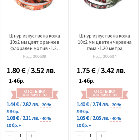
Шнур изкуствена кожа
Шнур изкуствена кожа
10x2 мм цвят оранжев
10x2 мм цветен червена
флорален мотив -1.20
гама -1.20 метра
метра
Код:
206608
Код:
206607
1.80
€
/
3.52 лв.
1.75
€
/
3.42 лв.
1-4 бр.
1-4 бр.
ОТСТЪПКИ
ОТСТЪПКИ
ЗА КОЛИЧЕСТВО
ЗА КОЛИЧЕСТВО
1.44 €
/
2.82 лв.
1.40 €
/
2.74 лв.
- 20 %
- 20 %
5-9 бр.
5-9 бр.
1.08 €
/
2.11 лв.
1.05 €
/
2.05 лв.
- 40 %
- 40 %
10 бр. +
10 бр. +