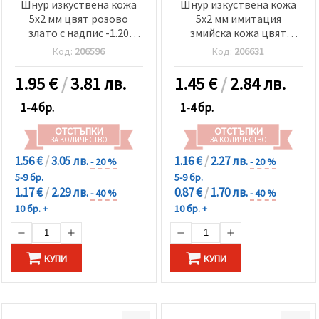
избереш
Шнур изкуствена кожа
Шнур изкуствена кожа
дадения
5x2 мм цвят розово
5x2 мм имитация
вид
злато с надпис -1.20
змийска кожа цвят
"бисквитки"
метра
тъмно сив лак -1.10
и кликнеш
Код:
206596
Код:
206631
бутона
метра
"Запази"
1.95
€
/
3.81 лв.
1.45
€
/
2.84 лв.
Приеми
1-4 бр.
1-4 бр.
всички
ОТСТЪПКИ
ОТСТЪПКИ
ЗА КОЛИЧЕСТВО
ЗА КОЛИЧЕСТВО
Настройки
1.56 €
/
3.05 лв.
1.16 €
/
2.27 лв.
- 20 %
- 20 %
на
5-9 бр.
5-9 бр.
бисквитките
1.17 €
/
2.29 лв.
0.87 €
/
1.70 лв.
- 40 %
- 40 %
10 бр. +
10 бр. +
КУПИ
КУПИ