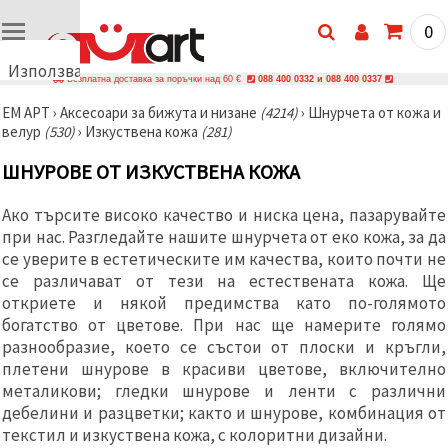
0
Използваме
Безплатна доставка за поръчки над 60 €
088 400 0332 и 088 400 0337
бисквитки
ЕМ АРТ
›
Аксесоари за бижута и низане
(4214)
›
Шнурчета от кожа и
🍪
велур
(530)
›
Изкуствена кожа
(281)
Използваме
бисквитки
ШНУРОВЕ ОТ ИЗКУСТВЕНА КОЖА
и подобни
технологии,
за да
Ако търсите високо качество и ниска цена, пазарувайте
осигурим
правилната
при нас. Разгледайте нашите шнурчета от еко кожа, за да
работа на
се уверите в естетическите им качества, които почти не
сайта, да
се различават от тези на естествената кожа. Ще
подобрим
твоето
откриете и някой предимства като по-голямото
изживяване
богатство от цветове. При нас ще намерите голямо
и, с твое
разнообразие, което се състои от плоски и кръгли,
съгласие,
да
плетени шнурове в красиви цветове, включително
анализираме
металикови; гледки шнурове и ленти с различни
трафика и
да
дебелини и разцветки; както и шнурове, комбинация от
показваме
текстил и изкуствена кожа, с колоритни дизайни.
по-