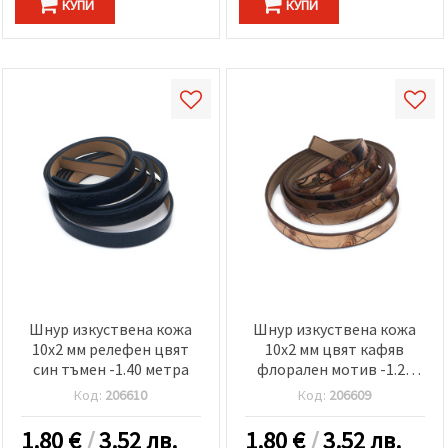
КУПИ
КУПИ
Шнур изкуствена кожа
Шнур изкуствена кожа
10x2 мм релефен цвят
10x2 мм цвят кафяв
син тъмен -1.40 метра
флорален мотив -1.20
метра
Код:
206610
Код:
206609
1.80
€
/
3.52 лв.
1.80
€
/
3.52 лв.