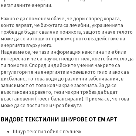
негативните енергии.
Важно е да споменем обаче, че дори според хората,
които вярват, че бижутата са лечебни, украшенията
трябва да бъдат сваляни понякога, защото иначе тялото
може да се изтощи от прекомерното въздействие на
енергията върху него.
Надяваме се, че тази информация наистина ти е била
интересна и че си научил нещо от нея, което би могло да
ти помогне. Според индийските учения чакрите са
регулаторите на енергията в човешкото тяло и ако са в
дисбаланс, то това води до различни заболявания, в
зависимост от това коя чакра е засегната. За да се
възстанови здравето, тези чакри трябва да бъдат
възстановени (тоест балансирани). Приема се, че това
може да се постигне и чрез бижута.
ВИДОВЕ ТЕКСТИЛНИ ШНУРОВЕ ОТ ЕМ АРТ
Шнур текстил объл с пълнеж