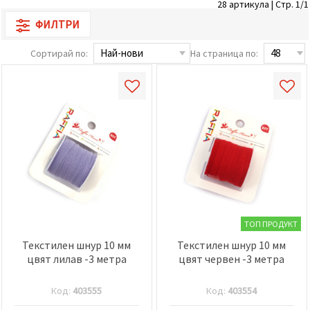
28 артикула | Стр. 1/1
релевантно
съдържание
ФИЛТРИ
и реклами,
включително
с помощта
Сортирай по:
На страница по:
на наши
партньори
за анализ
и
маркетинг.
Можеш да
се
съгласиш
да
използваме
всички
"бисквитки"
като
натиснеш
"Приеми
ТОП ПРОДУКТ
всички!"
Текстилен шнур 10 мм
Текстилен шнур 10 мм
или да
посочиш
цвят лилав -3 метра
цвят червен -3 метра
предпочитанията
си в
"Настройки",
Код:
403555
Код:
403554
като