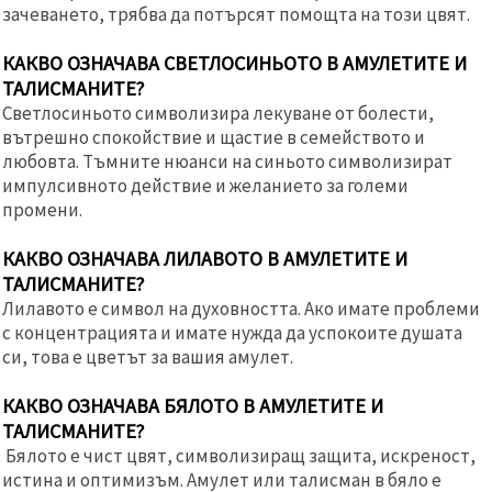
зачеването, трябва да потърсят помощта на този цвят.
КАКВО ОЗНАЧАВА СВЕТЛОСИНЬОТО В АМУЛЕТИТЕ И
ТАЛИСМАНИТЕ?
Светлосиньото символизира лекуване от болести,
вътрешно спокойствие и щастие в семейството и
любовта. Тъмните нюанси на синьото символизират
импулсивното действие и желанието за големи
промени.
КАКВО ОЗНАЧАВА ЛИЛАВОТО В АМУЛЕТИТЕ И
ТАЛИСМАНИТЕ?
Лилавото е символ на духовността. Ако имате проблеми
с концентрацията и имате нужда да успокоите душата
си, това е цветът за вашия амулет.
КАКВО ОЗНАЧАВА БЯЛОТО В АМУЛЕТИТЕ И
ТАЛИСМАНИТЕ?
Бялото е чист цвят, символизиращ защита, искреност,
истина и оптимизъм. Амулет или талисман в бяло е