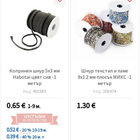
Копринен шнур 5x3 мм
Шнур текстил и ламе
Habotai цвят сив -1
9x1.2 мм плосък МИКС -1
метър
метър
Код:
401583
Код:
205474
0.65
€
1.30
€
1-9 м.
ОТСТЪПКИ
ЗА КОЛИЧЕСТВО
0.52 €
- 20 %
10-19 м.
0.39 €
- 40 %
20 м. +