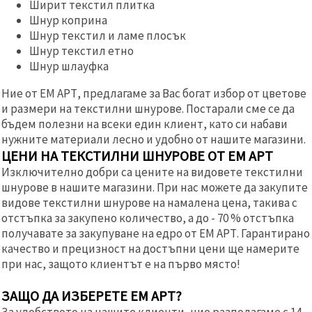
Ширит текстил плитка
Шнур коприна
Шнур текстил и ламе плосък
Шнур текстил етно
Шнур шлауфка
Ние от ЕМ АРТ, предлагаме за Вас богат избор от цветове
и размери на текстилни шнурове. Постарали сме се да
бъдем полезни на всеки един клиент, като си набави
нужните материали лесно и удобно от нашите магазини.
ЦЕНИ НА ТЕКСТИЛНИ ШНУРОВЕ ОТ ЕМ АРТ
Изключително добри са цените на видовете текстилни
шнурове в нашите магазини. При нас можете да закупите
видове текстилни шнурове на намалена цена, такива с
отстъпка за закупено количество, а до - 70 % отстъпка
получавате за закупуване на едро от ЕМ АРТ. Гарантирано
качество и прецизност на достъпни цени ще намерите
при нас, защото клиентът е на първо място!
ЗАЩО ДА ИЗБЕРЕТЕ ЕМ АРТ?
За удобството на нашите клиенти, ние разполагаме с 14