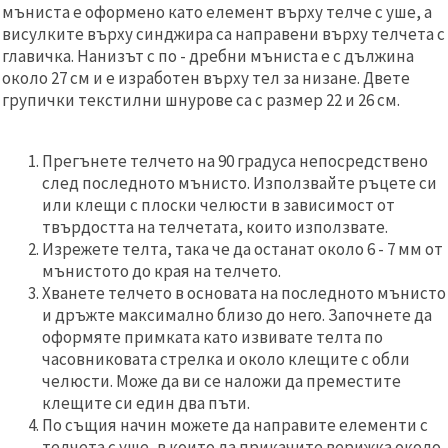
мъниста е оформено като елемент върху телче с уше, а
висулките върху синджира са направени върху телчета с
главичка. Нанизът с по - дребни мъниста е с дължина
около 27 см и е изработен върху тел за низане. Двете
групички текстилни шнурове са с размер 22 и 26 см.
Прегънете телчето на 90 градуса непосредствено
след последното мънисто. Използвайте ръцете си
или клещи с плоски челюсти в зависимост от
твърдостта на телчетата, които използвате.
Изрежете телта, така че да останат около 6 - 7 мм от
мънистото до края на телчето.
Хванете телчето в основата на последното мънисто
и дръжте максимално близо до него. Започнете да
оформяте примката като извивате телта по
часовниковата стрелка и около клещите с обли
челюсти. Може да ви се наложи да преместите
клещите си един два пъти.
По същия начин можете да направите елементи с
телчета с уше, в които да прикачите верижка около