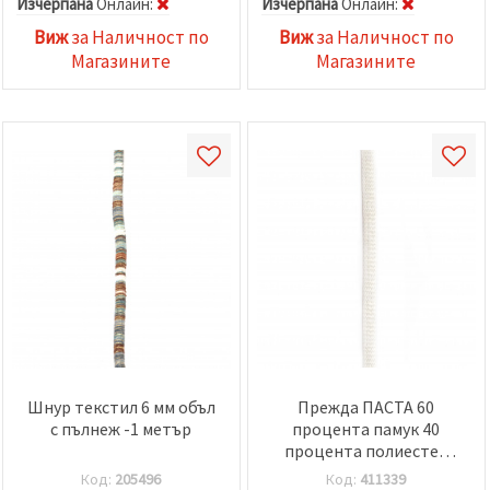
Изчерпана
Oнлайн:
Изчерпана
Oнлайн:
Виж
за Наличност по
Виж
за Наличност по
Магазините
Магазините
Шнур текстил 6 мм объл
Прежда ПАСТА 60
с пълнеж -1 метър
процента памук 40
процента полиестер
бяла 550 грама - 120
Код:
205496
Код:
411339