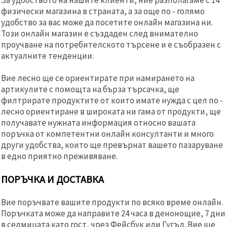
физически магазина в страната, а за още по - голямо
удобство за вас може да посетите онлайн магазина ни.
Този онлайн магазин е създаден след внимателно
проучване на потребителското търсене и е съобразен с
актуалните тенденции.
Вие лесно ще се ориентирате при намирането на
артикулите с помощта на бърза търсачка, ще
филтрирате продуктите от които имате нужда с цел по -
лесно ориентиране в широката ни гама от продукти, ще
получавате нужната информация относно вашата
поръчка от компетентни онлайн консултанти и много
други удобства, които ще превърнат вашето пазаруване
в едно приятно преживяване.
ПОРЪЧКА И ДОСТАВКА
Вие поръчвате вашите продукти по всяко време онлайн.
Поръчката може да направите 24 часа в денонощие, 7 дни
в седмицата като гост, чрез Фейсбук или Гугъл. Вие ще