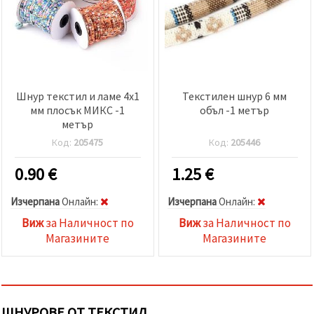
Шнур текстил и ламе 4x1
Текстилен шнур 6 мм
мм плосък МИКС -1
объл -1 метър
метър
Код:
205475
Код:
205446
0.90
€
1.25
€
Изчерпана
Oнлайн:
Изчерпана
Oнлайн:
Виж
за Наличност по
Виж
за Наличност по
Магазините
Магазините
ШНУРОВЕ ОТ ТЕКСТИЛ