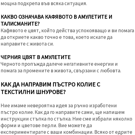
мощна подкрепа във всяка ситуация.
КАКВО ОЗНАЧАВА КАФЯВОТО В АМУЛЕТИТЕ И
ТАЛИСМАНИТЕ?
Кафявото е цвят, който действа успокояващо и ви помага
да откриете какво точно е това, което искате да
направите с живота си.
ЧЕРНИЯ ЦВЯТ В АМУЛЕТИТЕ
Черното пропъжда далече негативните енергии и
помага за промените в живота, свързани с любовта.
КАК ДА НАПРАВИМ ПЪСТРО КОЛИЕ С
ТЕКСТИЛНИ ШНУРОВЕ?
Ние имаме невероятна идея за ръчно изработени
пъстро колие. Как да го направите сами, ще напишем
инструкции стъпка по стъпка. Ние сме избрали няколко
форми и цветове перли. Вие можете да
експериментирате с ваши комбинации. Всяко от едрите