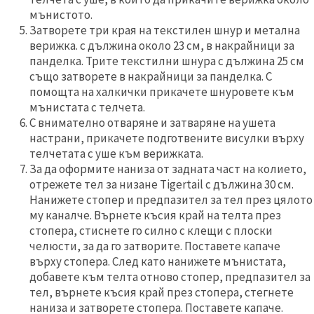
мънистото.
Затворете три края на текстилен шнур и метална
верижка. с дължина около 23 см, в накрайници за
панделка. Трите текстилни шнура с дължина 25 см
също затворете в накрайници за панделка. С
помощта на халкички прикачете шнуровете към
мънистата с телчета.
С внимателно отваряне и затваряне на ушета
настрани, прикачете подготвените висулки върху
телчетата с уше към верижката.
За да оформите наниза от задната част на колието,
отрежете тел за низане Tigertail с дължина 30 см.
Нанижете стопер и предпазител за тел през цялото
му каналче. Върнете късия край на телта през
стопера, стиснете го силно с клещи с плоски
челюсти, за да го затворите. Поставете капаче
върху стопера. След като нанижете мънистата,
добавете към телта отново стопер, предпазител за
тел, върнете късия край през стопера, стегнете
наниза и затворете стопера. Поставете капаче.