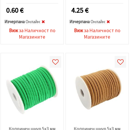
метра
0.60
€
4.25
€
Изчерпана
Oнлайн:
Изчерпана
Oнлайн:
Виж
за Наличност по
Виж
за Наличност по
Магазините
Магазините
Копринен шнур 5x3 мм
Копринен шнур 5x3 мм