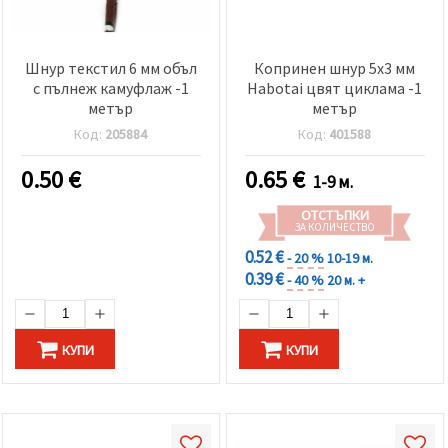
Шнур текстил 6 мм объл
Копринен шнур 5x3 мм
с пълнеж камуфлаж -1
Habotai цвят циклама -1
метър
метър
Код:
205884
Код:
401588
0.50
€
0.65
€
1-9 м.
ОТСТЪПКИ
ЗА КОЛИЧЕСТВО
0.52 €
- 20 %
10-19 м.
0.39 €
- 40 %
20 м. +
КУПИ
КУПИ