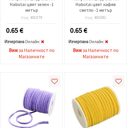
Habotai цвят зелен -1
Habotai цвят кафяв
метър
светло -1 метър
Код:
401579
Код:
401581
0.65
€
0.65
€
Изчерпана
Oнлайн:
Изчерпана
Oнлайн:
Виж
за Наличност по
Виж
за Наличност по
Магазините
Магазините