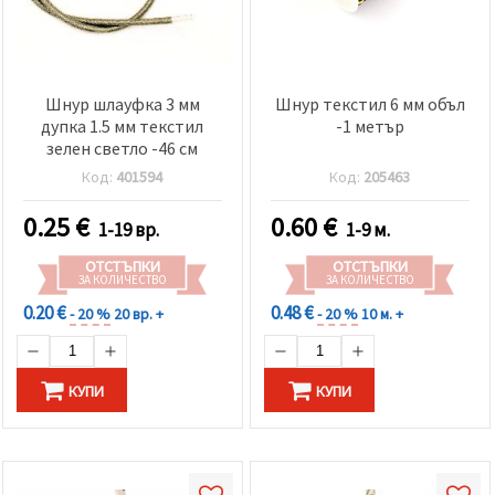
Шнур шлауфка 3 мм
Шнур текстил 6 мм объл
дупка 1.5 мм текстил
-1 метър
зелен светло -46 см
Код:
401594
Код:
205463
0.25
€
0.60
€
1-19 вр.
1-9 м.
ОТСТЪПКИ
ОТСТЪПКИ
ЗА КОЛИЧЕСТВО
ЗА КОЛИЧЕСТВО
0.20 €
0.48 €
- 20 %
20 вр. +
- 20 %
10 м. +
КУПИ
КУПИ