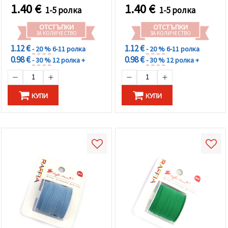
избереш
1.40
€
1.40
€
дадения
1-5 ролка
1-5 ролка
вид
"бисквитки"
ОТСТЪПКИ
ОТСТЪПКИ
и кликнеш
ЗА КОЛИЧЕСТВО
ЗА КОЛИЧЕСТВО
бутона
1.12 €
1.12 €
- 20 %
6-11 ролка
- 20 %
6-11 ролка
"Запази"
0.98 €
0.98 €
- 30 %
12 ролка +
- 30 %
12 ролка +
Приеми
всички
КУПИ
КУПИ
Настройки
на
бисквитките