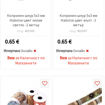
Копринен шнур 5x3 мм
Копринен шнур 5x3 мм
Habotai цвят лилав
Habotai цвят жълт -1
светло -1 метър
метър
Код:
401585
Код:
401587
0.65
€
0.65
€
Изчерпана
Oнлайн:
Изчерпана
Oнлайн:
Виж
за Наличност по
Виж
за Наличност по
Магазините
Магазините