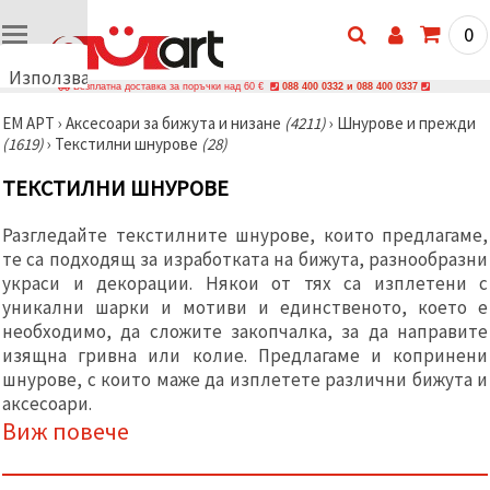
0
Използваме
Безплатна доставка за поръчки над 60 €
088 400 0332 и 088 400 0337
бисквитки
ЕМ АРТ
›
Аксесоари за бижута и низане
(4211)
›
Шнурове и прежди
🍪
(1619)
›
Текстилни шнурове
(28)
Използваме
бисквитки
ТЕКСТИЛНИ ШНУРОВЕ
и подобни
технологии,
за да
Разгледайте текстилните шнурове, които предлагаме,
осигурим
правилната
те са подходящ за изработката на бижута, разнообразни
работа на
украси и декорации. Някои от тях са изплетени с
сайта, да
уникални шарки и мотиви и единственото, което е
подобрим
твоето
необходимо, да сложите закопчалка, за да направите
изживяване
изящна гривна или колие. Предлагаме и копринени
и, с твое
шнурове, с които маже да изплетете различни бижута и
съгласие,
да
аксесоари.
анализираме
Виж повече
трафика и
да
показваме
по-