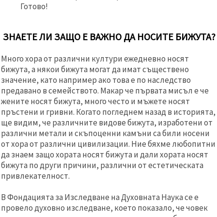
Готово!
ЗНАЕТЕ ЛИ ЗАЩО Е ВАЖНО ДА НОСИТЕ БИЖУТА?
Много хора от различни култури ежедневно носят
бижута, а някои бижута могат да имат съществено
значение, като например ако това е по наследство
предавано в семейството. Макар че първата мисъл е че
жените носят бижута, много често и мъжете носят
пръстени и гривни. Когато погледнем назад в историята,
ще видим, че различните видове бижута, изработени от
различни метали и скъпоценни камъни са били носени
от хора от различни цивилизации. Ние бяхме любопитни
да знаем защо хората носят бижута и дали хората носят
бижута по други причини, различни от естетическата
привлекателност.
В Фондацията за Изследване на Духовната Наука се е
провело духовно изследване, което показало, че човек