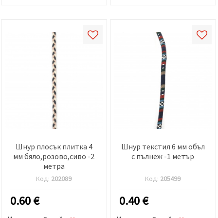
Шнур плосък плитка 4
Шнур текстил 6 мм объл
мм бяло,розово,сиво -2
с пълнеж -1 метър
метра
Код:
202089
Код:
205499
0.60
€
0.40
€