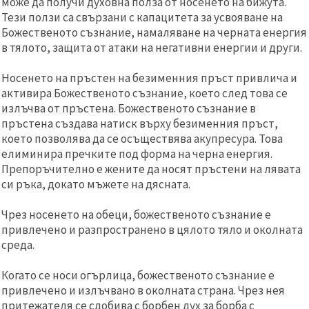
може да получи духовна полза от носенето на бижута.
Тези ползи са свързани с капацитета за усвояване на
Божественото съзнание, намаляване на черната енергия
в тялото, защита от атаки на негативни енергии и други.
Носенето на пръстен на безименния пръст привлича и
активира Божественото съзнание, което след това се
излъчва от пръстена. Божественото съзнание в
пръстена създава натиск върху безименния пръст,
което позволява да се осъществява акупресура. Това
елиминира пречките под форма на черна енергия.
Препоръчително е жените да носят пръстени на лявата
си ръка, докато мъжете на дясната.
Чрез носенето на обеци, божественото съзнание е
привлечено и разпространено в цялото тяло и околната
среда.
Когато се носи огърлица, божественото съзнание е
привлечено и излъчвано в околната страна. Чрез нея
притежателя се сдобива с борбен дух за борба с