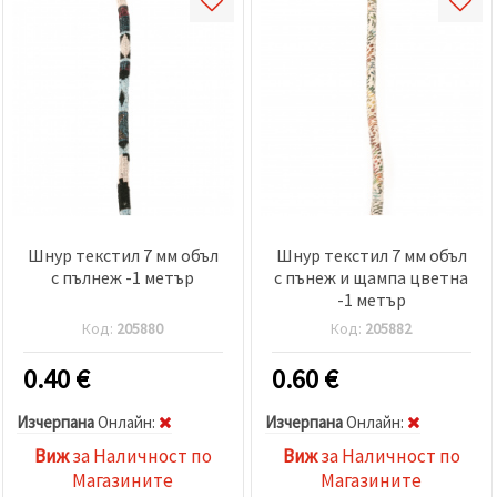
Шнур текстил 7 мм объл
Шнур текстил 7 мм объл
с пълнеж -1 метър
с пънеж и щампа цветна
-1 метър
Код:
205880
Код:
205882
0.40
€
0.60
€
Изчерпана
Oнлайн:
Изчерпана
Oнлайн:
Виж
за Наличност по
Виж
за Наличност по
Магазините
Магазините