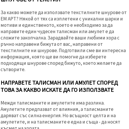
За какво можете да използвате текстилните шнурове от
ЕМ АРТ? Някой от тях са изплетени с уникални шарки и
мотиви и единственото, което е необходимо за да
направите един чудесен талисман или амулет е да
сложите закопчалка. Зарадвайте ваши любими хора с
ръчно направени бижута от вас, направени от
текстилните ни шнурове. Подготвили сме ви интересна
информация, която ще ви помогне да изберете
подходящи шнурове според бижуто, което желаете да
сътворите.
НАПРАВЕТЕ ТАЛИСМАН ИЛИ АМУЛЕТ СПОРЕД
ТОВА ЗА КАКВО ИСКАТЕ ДА ГО ИЗПОЛЗВАТЕ
Межди талисманите и амулетите има разлика.
Амулетите предпазват от влияния, а талисманите
даряват със силна енергия. Но всъщност целта и на
амулетите, и на талисманите е една и съща - да носят
късмет на хората.