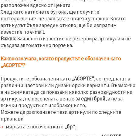
разположен вдясно от цената.
След като натиснете бутона, ще получите
потвърждение, че заявката е приета успешно. Когато
артикулът бъде зареден отново, ще Ви изпратим
известие по e-mail.
Важно:
Заявеното известие не резервира артикула и не
създава автоматично поръчка.
Какво означава, когато продуктът е обозначен като
„АСОРТЕ“?
Продуктите, обозначени като
„АСОРТЕ“
, се предлагат в
различни цветови или дизайнерски варианти. Възможно
е на снимката да са показани няколко разновидности на
артикула, но посочената цена е
за един брой
, а не за
всички продукти от изображението.
Можете да разпознаете тези артикули по следните
признаци:
мярката е посочена като
„бр.“
;