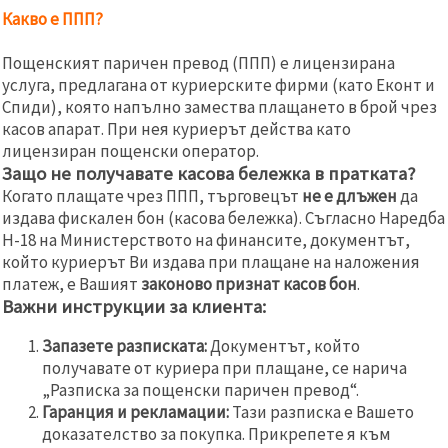
Какво е ППП?
Пощенският паричен превод (ППП) е лицензирана
услуга, предлагана от куриерските фирми (като Еконт и
Спиди), която напълно замества плащането в брой чрез
касов апарат. При нея куриерът действа като
лицензиран пощенски оператор.
Защо не получавате касова бележка в пратката?
Когато плащате чрез ППП, търговецът
не е длъжен
да
издава фискален бон (касова бележка). Съгласно Наредба
Н-18 на Министерството на финансите, документът,
който куриерът Ви издава при плащане на наложения
платеж, е Вашият
законово признат касов бон
.
Важни инструкции за клиента:
Запазете разписката:
Документът, който
получавате от куриера при плащане, се нарича
„Разписка за пощенски паричен превод“.
Гаранция и рекламации:
Тази разписка е Вашето
доказателство за покупка. Прикрепете я към