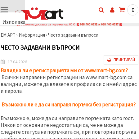
0
Използваме
Безплатна доставка за поръчки над 60 €
088 400 0332 и 088 400 0337
бисквитки
ЕМ АРТ
›
Информация
›
Често задавани въпроси
🍪
Използваме
ЧЕСТО ЗАДАВАНИ ВЪПРОСИ
бисквитки
и подобни
технологии,
ПРИНТИРАЙ
17.04.2026
за да
осигурим
Валидна ли е регистрацията ми от www.mart-bg.com?
правилната
Всички направени регистрации на www.mart-bg.com са
работа на
сайта, да
валидни, можете да влезете в профила си с имейл адрес
подобрим
и парола.
твоето
изживяване
и, с твое
Възможно ли е да си направя поръчка без регистрация?
съгласие,
да
анализираме
Възможно е, може да си направите поръчката като гост.
трафика и
Някои от основните недостатъци са, че не може да
да
следите статуса на поръчката си, при повторна поръчка
показваме
по-
трябва да въвеждате данните си отново, не може да се