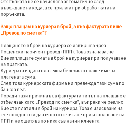
Отстъпката не се начислява автоматично след
въвеждане на кода, а се прилага при обработката на
поръчката.
Защо плащам на куриера в брой, а във фактурата пише
„Превод по сметка“?
Плащането в брой на куриера се извършва чрез
Пощенски паричен превод (ППП). Това означава, че:
Вие заплащате сумата в брой на куриера при получаване
на пратката.
Куриерата издава платежна бележка от наше име за
платената сума.
След това куриерската фирма ни превежда тази сума по
банков път.
Поради тази причина във фактурата типът на плащане е
отбелязан като „Превод по сметка“, въпреки че реално
Вие сте платили в брой на куриера. Това е изискване на
счетоводното и данъчното отчитане при използване на
ППП и не ощетява по никакъв начин клиента.