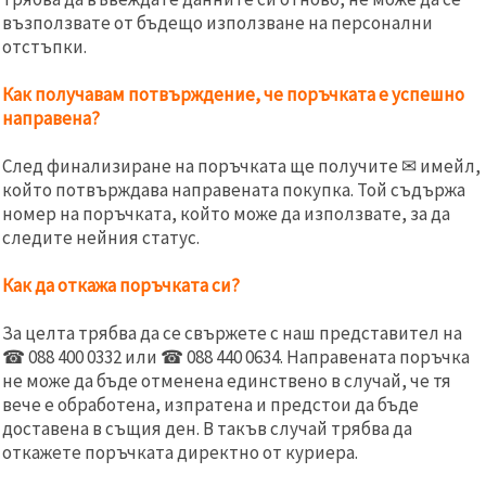
релевантно
възползвате от бъдещо използване на персонални
съдържание
отстъпки.
и реклами,
включително
с помощта
Как получавам потвърждение, че поръчката е успешно
на наши
партньори
направена?
за анализ
и
След финализиране на поръчката ще получите
✉
имейл,
маркетинг.
който потвърждава направената покупка. Той съдържа
Можеш да
се
номер на поръчката, който може да използвате, за да
съгласиш
следите нейния статус.
да
използваме
всички
Как да откажа поръчката си?
"бисквитки"
като
За целта трябва да се свържете с наш представител на
натиснеш
"Приеми
☎ 088 400 0332 или ☎ 088 440 0634. Направената поръчка
всички!"
не може да бъде отменена единствено в случай, че тя
или да
посочиш
вече е обработена, изпратена и предстои да бъде
предпочитанията
доставена в същия ден. В такъв случай трябва да
си в
откажете поръчката директно от куриера.
"Настройки",
като