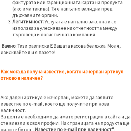
фактурата или гаранционната карта на продукта
(ако има такива). Тя е напълно валидна пред
държавните органи.
Легитимност:
Услугата е напълно законна и се
използва за улесняване на отчетността между
търговеца и логистичната компания.
Важно:
Тази разписка
Е
Вашата касова бележка. Моля,
изисквайте я и я пазете!
Как мога да получа известие, когато изчерпан артикул
отново е наличен?
Ако даден артикул е изчерпан, можете да заявите
известие по e-mail, което ще получите при нова
наличност.
За целта е необходимо да имате регистрация в сайта и да
сте влезли в своя профил. На страницата на продукта ще
видите бутон
„Известие по e-mail при наличност“
,