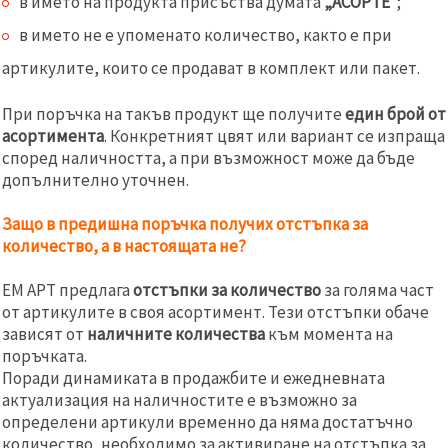
в името на продукта присъства думата
„АСОРТЕ“
;
в името не е упоменато количество, както е при
артикулите, които се продават в комплект или пакет.
При поръчка на такъв продукт ще получите
един брой от
асортимента
. Конкретният цвят или вариант се изпраща
според наличността, а при възможност може да бъде
допълнително уточнен.
Защо в предишна поръчка получих отстъпка за
количество, а в настоящата не?
ЕМ АРТ предлага
отстъпки за количество
за голяма част
от артикулите в своя асортимент. Тези отстъпки обаче
зависят от
наличните количества
към момента на
поръчката.
Поради динамиката в продажбите и ежедневната
актуализация на наличностите е възможно за
определени артикули временно да няма достатъчно
количество, необходимо за активиране на отстъпка за