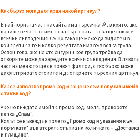
избереш
дадения
Как бързо мога да открия някой артикул?
вид
"бисквитки"
и кликнеш
В най-горната част на сайта има търсачка
🔎
, в която, ако
бутона
"Запази"
напишете част от името на търсената стока ще покаже
всички съвпадения. Също така ще може да видите и в
кои групи са те и колко резултата има във всяка група.
Приеми
Освен това, ако не сте сигурни коя група трябва да
всички
отворите може да заредите всички съвпадения. В лявата
част на менюто ще се появят филтри, с тях бързо може
Настройки
на
да филтрирате стоките и да откриете търсения артикул.
бисквитките
Как се използва промо код и защо не съм получил имейл
с такъв код?
Ако не виждате имейл с промо код, моля, проверете
папка
„Спам“
.
Кодът се въвежда в полето
„Промо код и указания към
поръчката“
във втората стъпка на количката –
„Доставка
и плащане“
.