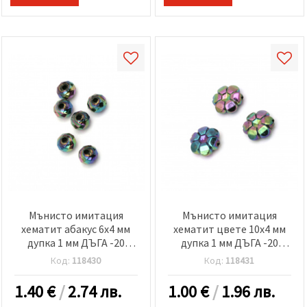
Мънисто имитация
Мънисто имитация
хематит абакус 6x4 мм
хематит цвете 10x4 мм
дупка 1 мм ДЪГА -20
дупка 1 мм ДЪГА -20
грама ~300 броя
грама ~85 броя
Код:
118430
Код:
118431
1.40
€
/
2.74 лв.
1.00
€
/
1.96 лв.