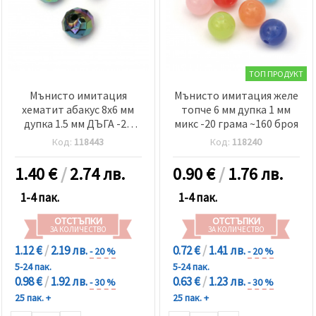
ТОП ПРОДУКТ
Мънисто имитация
Мънисто имитация желе
хематит абакус 8x6 мм
топче 6 мм дупка 1 мм
дупка 1.5 мм ДЪГА -20
микс -20 грама ~160 броя
грама ~130 броя
Код:
118443
Код:
118240
1.40
€
/
2.74 лв.
0.90
€
/
1.76 лв.
1-4 пак.
1-4 пак.
ОТСТЪПКИ
ОТСТЪПКИ
ЗА КОЛИЧЕСТВО
ЗА КОЛИЧЕСТВО
1.12 €
/
2.19 лв.
0.72 €
/
1.41 лв.
- 20 %
- 20 %
5-24 пак.
5-24 пак.
0.98 €
/
1.92 лв.
0.63 €
/
1.23 лв.
- 30 %
- 30 %
25 пак. +
25 пак. +