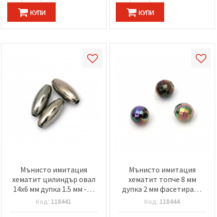
КУПИ
КУПИ
Мънисто имитация
Мънисто имитация
хематит цилиндър овал
хематит топче 8 мм
14x6 мм дупка 1.5 мм -20
дупка 2 мм фасетирано
грама ~78 броя
ДЪГА -20 грама ~80 броя
Код:
118441
Код:
118444