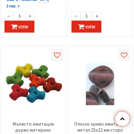
3 пак. +
КУПИ
КУПИ
Мънисто имитация
Плоско криво имитация
дърво матирано
метал 25x22 мм старо