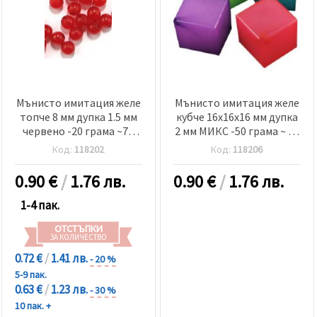
Мънисто имитация желе
Мънисто имитация желе
топче 8 мм дупка 1.5 мм
кубче 16x16x16 мм дупка
червено -20 грама ~70
2 мм МИКС -50 грама ~ 10
броя
броя
Код:
118202
Код:
118206
0.90
€
/
1.76 лв.
0.90
€
/
1.76 лв.
1-4 пак.
ОТСТЪПКИ
ЗА КОЛИЧЕСТВО
0.72 €
/
1.41 лв.
- 20 %
5-9 пак.
0.63 €
/
1.23 лв.
- 30 %
10 пак. +