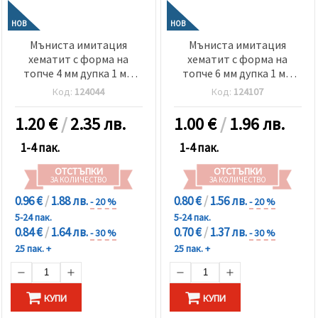
НОВ
НОВ
Мъниста имитация
Мъниста имитация
хематит с форма на
хематит с форма на
топче 4 мм дупка 1 мм
топче 6 мм дупка 1 мм
дъга -20 грама ~700 броя
многостен ДЪГА -20
Код:
124044
Код:
124107
грама ~196 броя
1.20
€
/
2.35 лв.
1.00
€
/
1.96 лв.
1-4 пак.
1-4 пак.
ОТСТЪПКИ
ОТСТЪПКИ
ЗА КОЛИЧЕСТВО
ЗА КОЛИЧЕСТВО
0.96 €
/
1.88 лв.
0.80 €
/
1.56 лв.
- 20 %
- 20 %
5-24 пак.
5-24 пак.
0.84 €
/
1.64 лв.
0.70 €
/
1.37 лв.
- 30 %
- 30 %
25 пак. +
25 пак. +
КУПИ
КУПИ