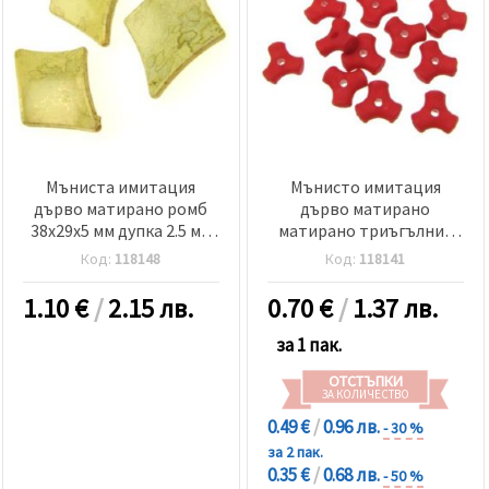
Мъниста имитация
Мънисто имитация
дърво матирано ромб
дърво матирано
38x29x5 мм дупка 2.5 мм
матирано триъгълник
жълто светло -50 грама
10x4.5 мм дупка 2 мм
Код:
118148
Код:
118141
~18 броя
червено -50 грама ~ 218
броя
1.10
€
/
2.15 лв.
0.70
€
/
1.37 лв.
за 1 пак.
ОТСТЪПКИ
ЗА КОЛИЧЕСТВО
0.49 €
/
0.96 лв.
- 30 %
за 2 пак.
0.35 €
/
0.68 лв.
- 50 %