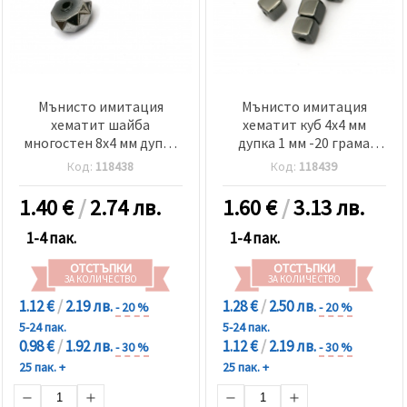
Мънисто имитация
Мънисто имитация
хематит шайба
хематит куб 4x4 мм
многостен 8x4 мм дупка
дупка 1 мм -20 грама
1.5 мм -20 грама ~165
~340 броя
Код:
118438
Код:
118439
броя
1.40
€
/
2.74 лв.
1.60
€
/
3.13 лв.
1-4 пак.
1-4 пак.
ОТСТЪПКИ
ОТСТЪПКИ
ЗА КОЛИЧЕСТВО
ЗА КОЛИЧЕСТВО
1.12 €
/
2.19 лв.
1.28 €
/
2.50 лв.
- 20 %
- 20 %
5-24 пак.
5-24 пак.
0.98 €
/
1.92 лв.
1.12 €
/
2.19 лв.
- 30 %
- 30 %
25 пак. +
25 пак. +