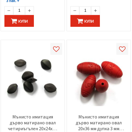
3 пак. +
КУПИ
КУПИ
Мънисто имитация
Мънисто имитация
дърво матирано овал
дърво матирано овал
четириъгълен 20x24x11
20x36 мм дупка 3 мм