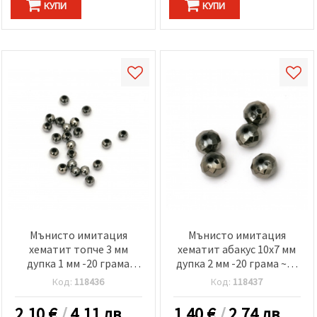
КУПИ
КУПИ
Мънисто имитация
Мънисто имитация
хематит топче 3 мм
хематит абакус 10x7 мм
дупка 1 мм -20 грама
дупка 2 мм -20 грама ~55
~1750 броя
броя
Код:
118436
Код:
118437
2.10
€
/
4.11 лв.
1.40
€
/
2.74 лв.