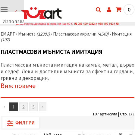
0
Използваме
Безплатна доставка за поръчки над 60 €
088 400 0332 и 088 400 0337
бисквитки
ЕМ АРТ
›
Мъниста
(12381)
›
Пластмасови акрилни
(4543)
›
Имитация
🍪
(107)
Използваме
бисквитки
ПЛАСТМАСОВИ МЪНИСТА ИМИТАЦИЯ
и подобни
технологии,
за да
Пластмасови мъниста имитация на камък, метал, дърво
осигурим
правилната
и седеф. Леки и достъпни мъниста за ефектни гердани,
работа на
гривни и декорации.
сайта, да
Виж повече
подобрим
твоето
изживяване
и, с твое
съгласие,
‹
1
2
3
›
да
анализираме
107 артикула | Стр. 1/3
трафика и
ФИЛТРИ
да
показваме
по-