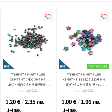
ТОП ПРОДУКТ
НОВ
НОВ
Мъниста имитация
Мъниста имитация
хематит с форма на
хематит звезда 11x4 мм
цилиндър 4 мм дупка 1
дупка 1 мм ДЪГА -20
мм многостен ДЪГА -20
грама ~ 90 броя
Код:
124012
Код:
124002
грама ~660 броя
1.20
€
/
2.35 лв.
1.00
€
/
1.96 лв.
1-4 пак.
1-4 пак.