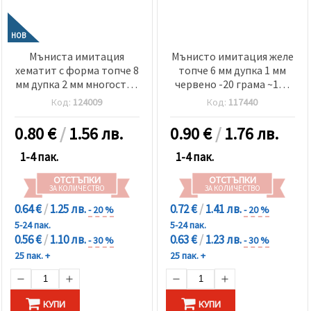
НОВ
Мъниста имитация
Мънисто имитация желе
хематит с форма топче 8
топче 6 мм дупка 1 мм
мм дупка 2 мм многостен
червено -20 грама ~160
ДЪГА -20 грама ~80 броя
броя
Код:
124009
Код:
117440
0.80
€
/
1.56 лв.
0.90
€
/
1.76 лв.
1-4 пак.
1-4 пак.
ОТСТЪПКИ
ОТСТЪПКИ
ЗА КОЛИЧЕСТВО
ЗА КОЛИЧЕСТВО
0.64 €
/
1.25 лв.
0.72 €
/
1.41 лв.
- 20 %
- 20 %
5-24 пак.
5-24 пак.
0.56 €
/
1.10 лв.
0.63 €
/
1.23 лв.
- 30 %
- 30 %
25 пак. +
25 пак. +
КУПИ
КУПИ