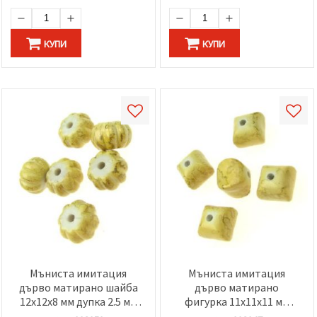
КУПИ
КУПИ
Мъниста имитация
Мъниста имитация
дърво матирано шайба
дърво матирано
12x12x8 мм дупка 2.5 мм
фигурка 11x11x11 мм
жълто светло -50 грама
дупка 2 мм жълто светло