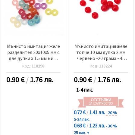
Мънисто имитация желе
Мънисто имитация желе
разделител 20x10x5 мм с
топче 10 мм дупка 2 мм
две дупки x 1.5 мм микс
червено -20 грама ~40
-50 грама ~ 90 броя
броя
Код:
118298
Код:
118224
0.90
€
/
1.76 лв.
0.90
€
/
1.76 лв.
1-4 пак.
ОТСТЪПКИ
ЗА КОЛИЧЕСТВО
0.72 €
/
1.41 лв.
- 20 %
5-24 пак.
0.63 €
/
1.23 лв.
- 30 %
25 пак. +