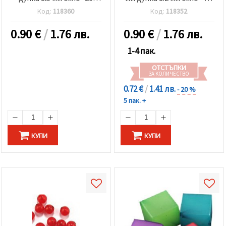
грама ~35 броя
грама ~55 броя
Код:
118360
Код:
118352
0.90
€
/
1.76 лв.
0.90
€
/
1.76 лв.
1-4 пак.
ОТСТЪПКИ
ЗА КОЛИЧЕСТВО
0.72 €
/
1.41 лв.
- 20 %
5 пак. +
КУПИ
КУПИ