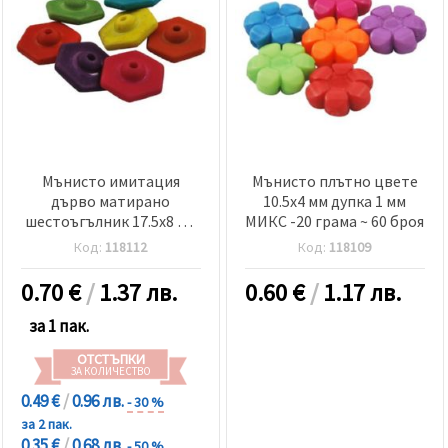
Мънисто имитация
Мънисто плътно цвете
дърво матирано
10.5x4 мм дупка 1 мм
шестоъгълник 17.5x8 мм
МИКС -20 грама ~ 60 броя
дупка 2 мм МИКС -50
Код:
118112
Код:
118109
грама ~ 51 броя
0.70
€
/
1.37 лв.
0.60
€
/
1.17 лв.
за 1 пак.
ОТСТЪПКИ
ЗА КОЛИЧЕСТВО
0.49 €
/
0.96 лв.
- 30 %
за 2 пак.
0.35 €
/
0.68 лв.
- 50 %