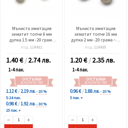
Мънисто имитация
Мънисто имитация
хематит топче 6 мм
хематит топче 16 мм
дупка 1.5 мм -20 грама
дупка 2 мм -20 грама ~10
~185 броя
броя
Код:
118432
Код:
118435
1.40
€
/
2.74 лв.
1.20
€
/
2.35 лв.
1-4 пак.
1-4 пак.
ОТСТЪПКИ
ОТСТЪПКИ
ЗА КОЛИЧЕСТВО
ЗА КОЛИЧЕСТВО
1.12 €
/
2.19 лв.
0.96 €
/
1.88 лв.
- 20 %
- 20 %
5-24 пак.
5 пак. +
0.98 €
/
1.92 лв.
- 30 %
25 пак. +