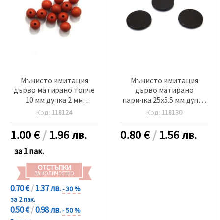
Мънисто имитация
Мънисто имитация
дърво матирано топче
дърво матирано
10 мм дупка 2 мм
паричка 25x5.5 мм дупка
червено -50 грама ~ 91
2 мм черно -50 грама ~ 21
Код:
118124
Код:
118130
броя
броя
1.00
€
/
1.96 лв.
0.80
€
/
1.56 лв.
за 1 пак.
ОТСТЪПКИ
ЗА КОЛИЧЕСТВО
0.70 €
/
1.37 лв.
- 30 %
за 2 пак.
0.50 €
/
0.98 лв.
- 50 %