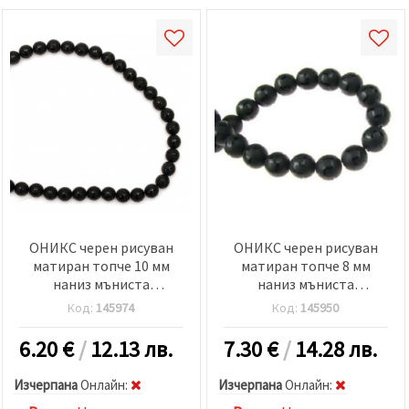
ОНИКС черен рисуван
ОНИКС черен рисуван
матиран топче 10 мм
матиран топче 8 мм
наниз мъниста
наниз мъниста
полускъпоценен камък
полускъпоценен камък
Код:
145974
Код:
145950
±38 броя
±48 броя
6.20
€
/
12.13 лв.
7.30
€
/
14.28 лв.
Изчерпана
Oнлайн:
Изчерпана
Oнлайн: