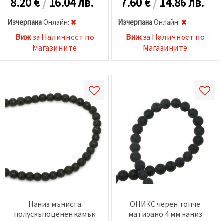
8.20
€
/
16.04 лв.
7.60
€
/
14.86 лв.
Изчерпана
Oнлайн:
Изчерпана
Oнлайн:
Виж
за Наличност по
Виж
за Наличност по
Магазините
Магазините
Наниз мъниста
ОНИКС черен топче
полускъпоценен камък
матирано 4 мм наниз