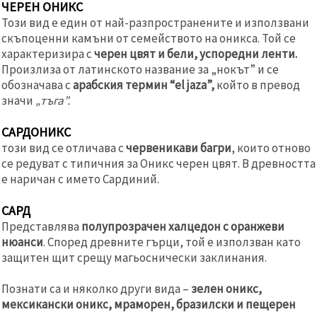
ЧЕРЕН ОНИКС
Този вид е един от най-разпространените и използвани
скъпоценни камъни от семейството на оникса. Той се
характеризира с
черен цвят и бели, успоредни ленти.
Произлиза от латинското название за „нокът” и се
обозначава с
арабския термин “el jaza”,
който в превод
значи
„тъга”.
САРДОНИКС
този вид се отличава с
червеникави багри
, които отново
се редуват с типичния за Оникс черен цвят. В древността
е наричан с името Сардиний.
САРД
Представлява
полупрозрачен халцедон с оранжеви
нюанси
. Според древните гърци, той е използван като
защитен щит срещу магьоснически заклинания.
Познати са и няколко други вида –
зелен оникс,
мексикански оникс, мраморен, бразилски и пещерен