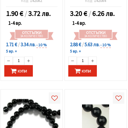
Код:
142082
Код:
142084
±70 броя
±39 броя
1.90
€
/
3.72 лв.
3.20
€
/
6.26 лв.
1-4 вр.
1-4 вр.
ОТСТЪПКИ
ОТСТЪПКИ
ЗА КОЛИЧЕСТВО
ЗА КОЛИЧЕСТВО
1.71 €
/
3.34 лв.
2.88 €
/
5.63 лв.
- 10 %
- 10 %
5 вр. +
5 вр. +
КУПИ
КУПИ