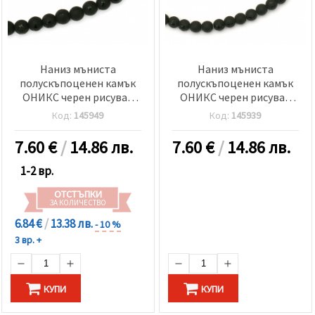
Наниз мъниста
Наниз мъниста
полускъпоценен камък
полускъпоценен камък
ОНИКС черен рисуван
ОНИКС черен рисуван
матиран топче 10 мм ±38
матиран топче 10 мм ±38
Код:
145949
Код:
145939
броя
броя
7.60
€
/
14.86 лв.
7.60
€
/
14.86 лв.
1-2 вр.
ОТСТЪПКИ
ЗА КОЛИЧЕСТВО
6.84 €
/
13.38 лв.
- 10 %
3 вр. +
КУПИ
КУПИ