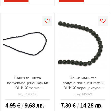
Наниз мъниста
Наниз мъниста
полускъпоценен камък
полускъпоценен камък
ОНИКС топче
ОНИКС черен рисуван
фасетирано 2 мм ±215
матиран топче 8 мм ±48
Код:
149612
Код:
145979
броя
броя
4.95
€
/
9.68 лв.
7.30
€
/
14.28 лв.