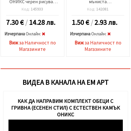
ОНИКС черен рисуван
мъниста
матиран топче 8 мм ±48
полускъпоценен камък
Код:
145933
Код:
142081
броя
±100 броя
7.30
€
/
14.28 лв.
1.50
€
/
2.93 лв.
Изчерпана
Oнлайн:
Изчерпана
Oнлайн:
Виж
за Наличност по
Виж
за Наличност по
Магазините
Магазините
ВИДЕА В КАНАЛА НА ЕМ АРТ
КАК ДА НАПРАВИМ КОМПЛЕКТ ОБЕЦИ С
ГРИВНА (ЕСЕНЕН СТИЛ) С ЕСТЕСТВЕН КАМЪК
ОНИКС