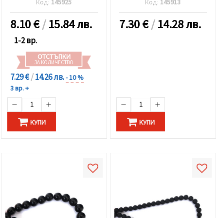
Код:
145925
Код:
145913
броя
±48 броя
8.10
€
/
15.84 лв.
7.30
€
/
14.28 лв.
1-2 вр.
ОТСТЪПКИ
ЗА КОЛИЧЕСТВО
7.29 €
/
14.26 лв.
- 10 %
3 вр. +
КУПИ
КУПИ