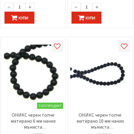
КУПИ
КУПИ
ТОП ПРОДУКТ
ОНИКС черен топче
ОНИКС черен топче
матирано 6 мм наниз
матирано 10 мм наниз
мъниста
мъниста
полускъпоценен камък
полускъпоценен камък