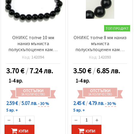
ТОП ПРОДУКТ
ОНИКС топче 10 мм
ОНИКС топче 8 мм наниз
наниз мъниста
мъниста
полускъпоценен камък
полускъпоценен камък
±38 броя
±48 броя
Код:
142094
Код:
142093
3.70
€
/
7.24 лв.
3.50
€
/
6.85 лв.
1-4 вр.
1-4 вр.
ОТСТЪПКИ
ОТСТЪПКИ
ЗА КОЛИЧЕСТВО
ЗА КОЛИЧЕСТВО
2.59 €
/
5.07 лв.
2.45 €
/
4.79 лв.
- 30 %
- 30 %
5 вр. +
5 вр. +
КУПИ
КУПИ