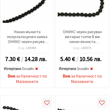
Наниз мъниста
ОНИКС черен рисуван
полускъпоценен камък
матиран топче 8 мм
ОНИКС черен рисуван
наниз мъниста
матиран топче 8 мм ±48
полускъпоценен камък
Код:
145969
Код:
145973
броя
±50 броя
7.30
€
/
14.28 лв.
5.40
€
/
10.56 лв.
Изчерпана
Oнлайн:
Изчерпана
Oнлайн:
Виж
за Наличност по
Виж
за Наличност по
Магазините
Магазините