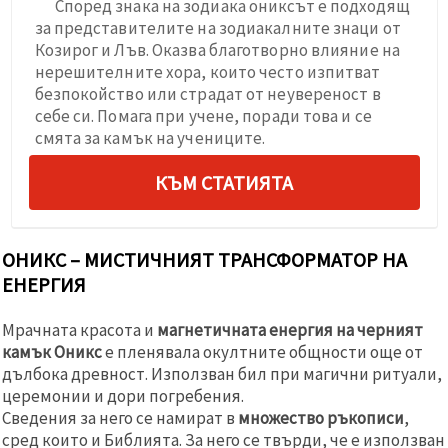
Според знака на зодиака ониксът е подходящ
за представителите на зодиакалните знаци от
Козирог и Лъв. Оказва благотворно влияние на
нерешителните хора, които често изпитват
безпокойство или страдат от неувереност в
себе си. Помага при учене, поради това и се
смята за камък на учениците.
КЪМ СТАТИЯТА
ОНИКС – МИСТИЧНИЯТ ТРАНСФОРМАТОР НА
ЕНЕРГИЯ
Мрачната красота и
магнетичната енергия на черният
камък Оникс
е пленявала окултните общности още от
дълбока древност. Използван бил при магични ритуали,
церемонии и дори погребения.
Сведения за него се намират в
множество ръкописи
,
сред които и Библията. За него се твърди, че е използван