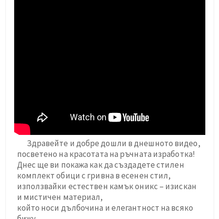
Здравейте и добре дошли в днешното видео,
посветено на красотата на ръчната изработка!
Днес ще ви покажа как да създадете стилен
комплект обици с гривна в есенен стил,
използвайки естествен камък оникс – изискан
и мистичен материал,
който носи дълбочина и елегантност на всяко
бижу.