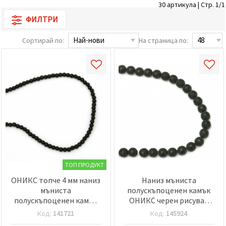
30 артикула | Стр. 1/1
релевантно
съдържание
ФИЛТРИ
и реклами,
включително
с помощта
Сортирай по:
На страница по:
на наши
партньори
за анализ
и
маркетинг.
Можеш да
се
съгласиш
да
използваме
всички
"бисквитки"
като
натиснеш
"Приеми
ТОП ПРОДУКТ
всички!"
или да
ОНИКС топче 4 мм наниз
Наниз мъниста
посочиш
мъниста
полускъпоценен камък
предпочитанията
полускъпоценен камък
ОНИКС черен рисуван
си в
±95 броя
матиран топче 10 мм ±38
"Настройки",
Код:
141721
Код:
145924
като
броя