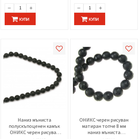
КУПИ
КУПИ
Наниз мъниста
ОНИКС черен рисуван
полускъпоценен камък
матиран топче 8 мм
ОНИКС черен рисуван
наниз мъниста
матиран топче 12 мм ±33
полускъпоценен камък