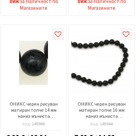
Виж
за Наличност по
Виж
за Наличност по
Магазините
Магазините
ОНИКС черен рисуван
ОНИКС черен рисуван
матиран топче 14 мм
матиран топче 10 мм
наниз мъниста
наниз мъниста
полускъпоценен камък
полускъпоценен камък
Код:
145966
Код:
145944
±28 броя
±39 броя