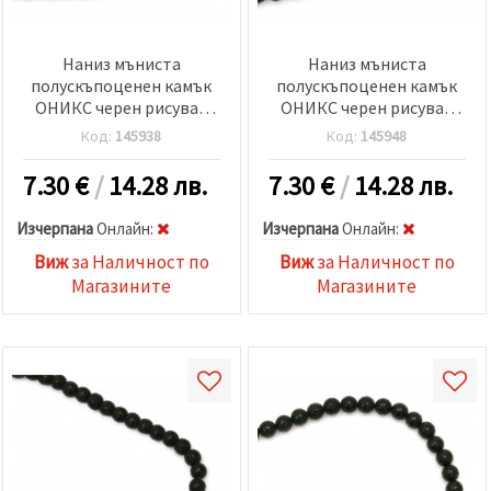
Наниз мъниста
Наниз мъниста
полускъпоценен камък
полускъпоценен камък
ОНИКС черен рисуван
ОНИКС черен рисуван
матиран топче 8 мм ±48
матиран топче 8 мм ±48
Код:
145938
Код:
145948
броя
броя
7.30
€
/
14.28 лв.
7.30
€
/
14.28 лв.
Изчерпана
Oнлайн:
Изчерпана
Oнлайн:
Виж
за Наличност по
Виж
за Наличност по
Магазините
Магазините