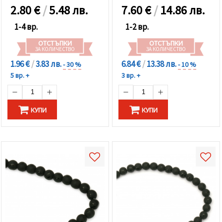
избереш
2.80
€
/
5.48 лв.
7.60
€
/
14.86 лв.
дадения
вид
"бисквитки"
1-4 вр.
1-2 вр.
и кликнеш
бутона
ОТСТЪПКИ
ОТСТЪПКИ
"Запази"
ЗА КОЛИЧЕСТВО
ЗА КОЛИЧЕСТВО
1.96 €
/
3.83 лв.
6.84 €
/
13.38 лв.
- 30 %
- 10 %
Приеми
5 вр. +
3 вр. +
всички
Настройки
КУПИ
КУПИ
на
бисквитките