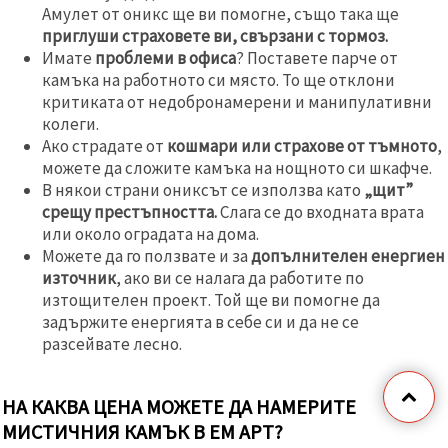
Амулет от оникс ще ви помогне, също така ще
приглуши страховете ви, свързани с тормоз.
Имате
проблеми в офиса
? Поставете парче от
камъка на работното си място. То ще отклони
критиката от недобронамерени и манипулативни
колеги.
Ако страдате от
кошмари или страхове от тъмното
,
можете да сложите камъка на нощното си шкафче.
В някои страни ониксът се използва като
„щит”
срещу престъпността.
Слага се до входната врата
или около оградата на дома.
Можете да го ползвате и за
допълнителен енергиен
източник
, ако ви се налага да работите по
изтощителен проект. Той ще ви помогне да
задържите енергията в себе си и да не се
разсейвате леснo.
НА КАКВА ЦЕНА МОЖЕТЕ ДА НАМЕРИТЕ
МИСТИЧНИЯ КАМЪК В ЕМ АРТ?