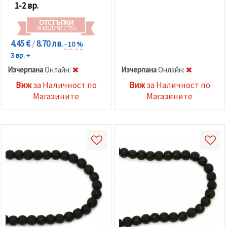
1-2 вр.
ОТСТЪПКИ
ЗА КОЛИЧЕСТВО
4.45 €
/
8.70 лв.
- 10 %
3 вр. +
Изчерпана
Oнлайн:
Изчерпана
Oнлайн:
Виж
за Наличност по
Виж
за Наличност по
Магазините
Магазините