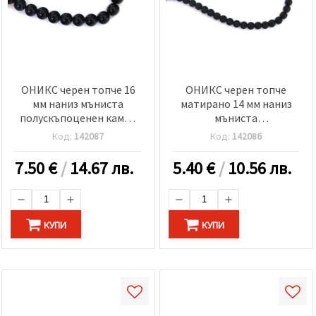
ОНИКС черен топче 16
ОНИКС черен топче
мм наниз мъниста
матирано 14 мм наниз
полускъпоценен камък
мъниста
~25 броя
полускъпоценен камък
Код:
142087
Код:
142086
±28 броя
7.50
€
/
14.67 лв.
5.40
€
/
10.56 лв.
КУПИ
КУПИ