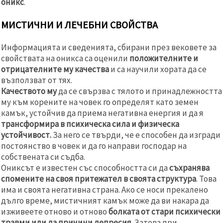
оникс
.
МИСТИЧНИ И ЛЕЧЕБНИ СВОЙСТВА
Информацията и сведенията, сбирани през вековете за
свойствата на оникса са оценили
положителните и
отрицателните му качества
и са научили хората да се
възползват от тях.
Качеството му
да се свързва с тялото и принадлежността
му към корените на човек го определят като земен
камък, устойчив да приема негативна енергия и да я
трансформира в психическа сила и физическа
устойчивост.
За него се твърди, че е способен да изгради
постоянство в човек и да го направи господар на
собствената си съдба.
Ониксът е известен със способността си да
съхранява
спомените на своя притежател в своята структура
. Това
има и своята негативна страна. Ако се носи прекалено
дълго време, мистичният камък може да ви накара да
изживеете отново и отново
болката от стари психически
травми или да причини депресия
. Затова при