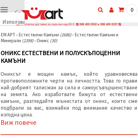
0
Използваме
Безплатна доставка за поръчки над 60 €
088 400 0332 и 088 400 0337
бисквитки
ЕМ АРТ
›
Естествени Камъни
(2686)
›
Естествени Камъни и
🍪
Минерали
(2398)
›
Оникс
(30)
Използваме
бисквитки
ОНИКС ЕСТЕСТВЕНИ И ПОЛУСКЪПОЦЕННИ
и подобни
технологии,
КАМЪНИ
за да
осигурим
правилната
Ониксът е мощен камък, който уравновесява
работа на
противоположните черти на личността. Това го прави
сайта, да
подобрим
най-добрият талисман за сила и самоусъвършенстване
твоето
на земята. Ако изработвате бижута от естествени
изживяване
камъни, разгледайте мънистата от оникс, които сме
и, с твое
съгласие,
подбрали за вас, взимайки под внимание качество и
да
изгодна цена.
анализираме
Виж повече
трафика и
да
показваме
по-