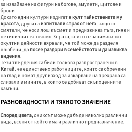
за извайване на фигури на богове, амулети, щитове и
брони.
Докато едни култури издигат в
култ тайнствената му
красота
, други са
изпитвали страх от него
, защото
смятали, че носи лош късмет и предизвиква тъга, гняв и
нетипични състояния. Хората, които се занимавали с
окултни дейности вярвали, че той може да разделя
влюбени, да
посее раздори в семейството и да извиква
видения
.
Тези твърдения са били толкова разпространени в
Китай
, че единствено работниците, които са обречени
на глад и нямат друг изход за изкарване на прехрана са
слизали в мините, в които се добиват скъпоценните
камъни.
РАЗНОВИДНОСТИ И ТЯХНОТО ЗНАЧЕНИЕ
Според цвета,
ониксът може да бъде няколко различни
вида, всеки от който има и различно предназначение.