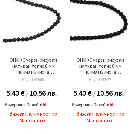
ОНИКС черен рисуван
ОНИКС черен рисуван
матиран топче 8 мм
матиран топче 8 мм
наниз мъниста
наниз мъниста
полускъпоценен камък
полускъпоценен камък
Код:
145963
Код:
145977
±48 броя
±50 броя
5.40
€
/
10.56 лв.
5.40
€
/
10.56 лв.
Изчерпана
Oнлайн:
Изчерпана
Oнлайн:
Виж
за Наличност по
Виж
за Наличност по
Магазините
Магазините