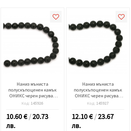
Наниз мъниста
Наниз мъниста
полускъпоценен камък
полускъпоценен камък
ОНИКС черен рисуван
ОНИКС черен рисуван
матиран топче 14 мм ±28
матиран топче 16 мм ±25
Код:
145926
Код:
145927
броя
броя
10.60
€
/
20.73
12.10
€
/
23.67
лв.
лв.