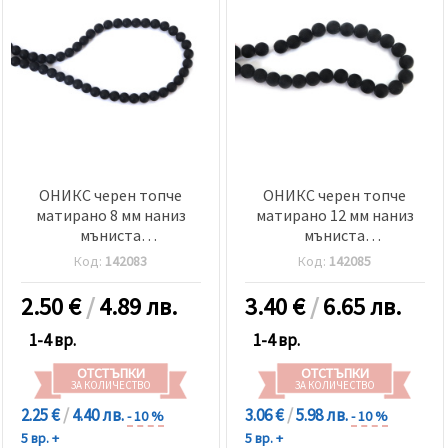
ОНИКС черен топче
ОНИКС черен топче
матирано 8 мм наниз
матирано 12 мм наниз
мъниста
мъниста
полускъпоценен камък
полускъпоценен камък
Код:
142083
Код:
142085
±50 броя
±33 броя
2.50
€
/
4.89 лв.
3.40
€
/
6.65 лв.
1-4 вр.
1-4 вр.
ОТСТЪПКИ
ОТСТЪПКИ
ЗА КОЛИЧЕСТВО
ЗА КОЛИЧЕСТВО
2.25 €
/
4.40 лв.
3.06 €
/
5.98 лв.
- 10 %
- 10 %
5 вр. +
5 вр. +