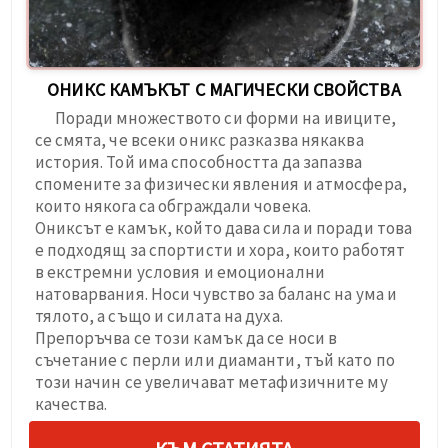
ОНИКС КАМЪКЪТ С МАГИЧЕСКИ СВОЙСТВА
Поради множеството си форми на ивиците,
се смята, че всеки оникс разказва някаква
история. Той има способността да запазва
спомените за физически явления и атмосфера,
които някога са обграждали човека.
Ониксът е камък, който дава сила и поради това
е подходящ за спортисти и хора, които работят
в екстремни условия и емоционални
натоварвания. Носи чувство за баланс на ума и
тялото, а също и силата на духа.
Препоръчва се този камък да се носи в
съчетаниe с перли или диаманти, тъй като по
този начин се увеличават метафизичните му
качества.