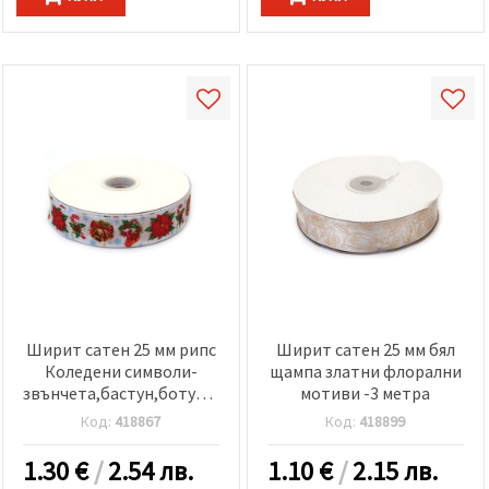
Ширит сатен 25 мм рипс
Ширит сатен 25 мм бял
Коледени символи-
щампа златни флорални
звънчета,бастун,ботушки
мотиви -3 метра
и цвете -3 метра
Код:
418867
Код:
418899
1.30
€
/
2.54 лв.
1.10
€
/
2.15 лв.