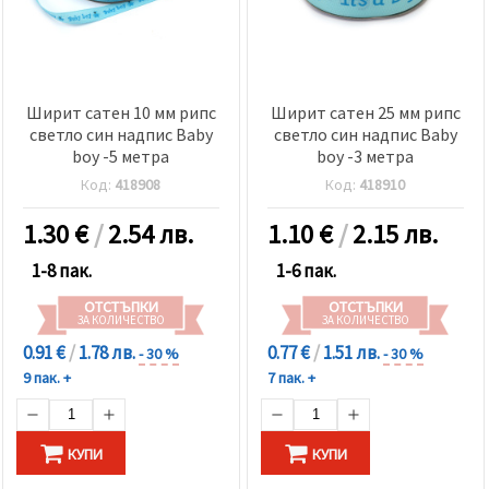
Ширит сатен 10 мм рипс
Ширит сатен 25 мм рипс
светло син надпис Baby
светло син надпис Baby
boy -5 метра
boy -3 метра
Код:
418908
Код:
418910
1.30
€
/
2.54 лв.
1.10
€
/
2.15 лв.
1-8 пак.
1-6 пак.
ОТСТЪПКИ
ОТСТЪПКИ
ЗА КОЛИЧЕСТВО
ЗА КОЛИЧЕСТВО
0.91 €
/
1.78 лв.
0.77 €
/
1.51 лв.
- 30 %
- 30 %
9 пак. +
7 пак. +
КУПИ
КУПИ