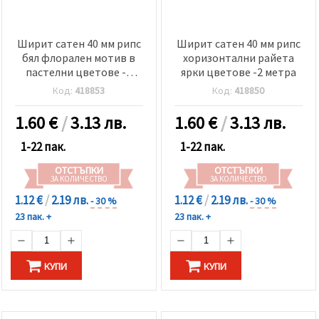
Ширит сатен 40 мм рипс
Ширит сатен 40 мм рипс
бял флорален мотив в
хоризонтални райета
пастелни цветове -2
ярки цветове -2 метра
метра
Код:
418853
Код:
418850
1.60
€
/
3.13 лв.
1.60
€
/
3.13 лв.
1-22 пак.
1-22 пак.
ОТСТЪПКИ
ОТСТЪПКИ
ЗА КОЛИЧЕСТВО
ЗА КОЛИЧЕСТВО
1.12 €
/
2.19 лв.
1.12 €
/
2.19 лв.
- 30 %
- 30 %
23 пак. +
23 пак. +
КУПИ
КУПИ