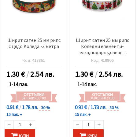
Ширит сатен 25 мм рипс
Ширит сатен 25 мм рипс
с Дядо Коледа -3 метра
Коледни елементи-
елха,подарък,свещ и
цвете -3 метра
Код:
418861
Код:
418866
1.30
€
/
2.54 лв.
1.30
€
/
2.54 лв.
1-14 пак.
1-14 пак.
ОТСТЪПКИ
ОТСТЪПКИ
ЗА КОЛИЧЕСТВО
ЗА КОЛИЧЕСТВО
0.91 €
/
1.78 лв.
0.91 €
/
1.78 лв.
- 30 %
- 30 %
15 пак. +
15 пак. +
КУПИ
КУПИ