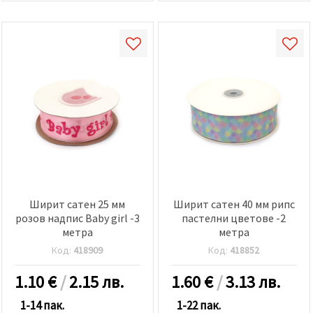
Ширит сатен 25 мм
Ширит сатен 40 мм рипс
розов надпис Baby girl -3
пастелни цветове -2
метра
метра
Код:
418909
Код:
418852
1.10
€
/
2.15 лв.
1.60
€
/
3.13 лв.
1-14 пак.
1-22 пак.