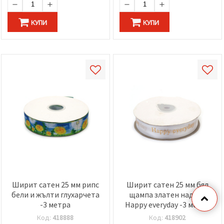
КУПИ
КУПИ
Ширит сатен 25 мм рипс
Ширит сатен 25 мм бял
бели и жълти глухарчета
щампа златен надпис
-3 метра
Happy everyday -3 метра
Код:
418888
Код:
418902