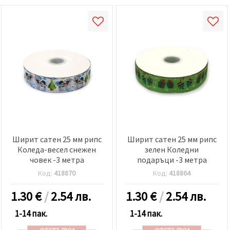
Ширит сатен 25 мм рипс
Ширит сатен 25 мм рипс
Коледа-весел снежен
зелен Коледни
човек -3 метра
подаръци -3 метра
Код:
418870
Код:
418864
1.30
€
/
2.54 лв.
1.30
€
/
2.54 лв.
1-14 пак.
1-14 пак.