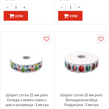
КУПИ
КУПИ
Ширит сатен 25 мм рипс
Ширит сатен 25 мм рипс
Коледа-снежен човек с
Великденски яйца
шал и ръкавици -3 метра
боядисани -3 метра