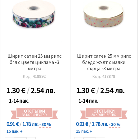
Ширит сатен 25 мм рипс
Ширит сатен 25 мм рипс
бял с цветя циклама -3
бледо жълт с малки
метра
сърца -3 метра
Код:
418892
Код:
418878
1.30
€
/
2.54 лв.
1.30
€
/
2.54 лв.
1-14 пак.
1-14 пак.
ОТСТЪПКИ
ОТСТЪПКИ
ЗА КОЛИЧЕСТВО
ЗА КОЛИЧЕСТВО
0.91 €
/
1.78 лв.
0.91 €
/
1.78 лв.
- 30 %
- 30 %
15 пак. +
15 пак. +