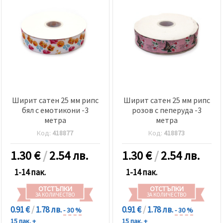
Ширит сатен 25 мм рипс
Ширит сатен 25 мм рипс
бял с емотикони -3
розов с пеперуда -3
метра
метра
Код:
418877
Код:
418873
1.30
€
/
2.54 лв.
1.30
€
/
2.54 лв.
1-14 пак.
1-14 пак.
ОТСТЪПКИ
ОТСТЪПКИ
ЗА КОЛИЧЕСТВО
ЗА КОЛИЧЕСТВО
0.91 €
/
1.78 лв.
0.91 €
/
1.78 лв.
- 30 %
- 30 %
15 пак. +
15 пак. +