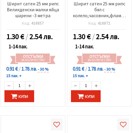
Ширит сатен 25 мм рипс
Ширит сатен 25 мм рипс
Великденски малки яйца
бял с
шарени -3 метра
колело,часовник,фламинго
-3 метра
Код:
418857
Код:
418872
1.30
€
/
2.54 лв.
1.30
€
/
2.54 лв.
1-14 пак.
1-14 пак.
ОТСТЪПКИ
ОТСТЪПКИ
ЗА КОЛИЧЕСТВО
ЗА КОЛИЧЕСТВО
0.91 €
/
1.78 лв.
0.91 €
/
1.78 лв.
- 30 %
- 30 %
15 пак. +
15 пак. +
КУПИ
КУПИ