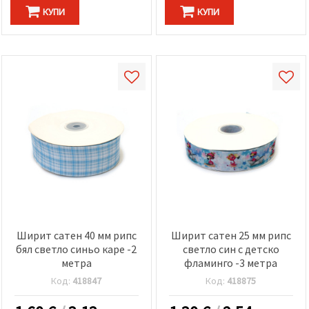
КУПИ
КУПИ
Ширит сатен 40 мм рипс
Ширит сатен 25 мм рипс
бял светло синьо каре -2
светло син с детско
метра
фламинго -3 метра
Код:
418847
Код:
418875