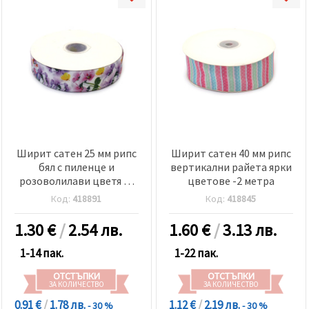
Ширит сатен 25 мм рипс
Ширит сатен 40 мм рипс
бял с пиленце и
вертикални райета ярки
розоволилави цветя -3
цветове -2 метра
метра
Код:
418891
Код:
418845
1.30
€
/
2.54 лв.
1.60
€
/
3.13 лв.
1-14 пак.
1-22 пак.
ОТСТЪПКИ
ОТСТЪПКИ
ЗА КОЛИЧЕСТВО
ЗА КОЛИЧЕСТВО
0.91 €
/
1.78 лв.
1.12 €
/
2.19 лв.
- 30 %
- 30 %