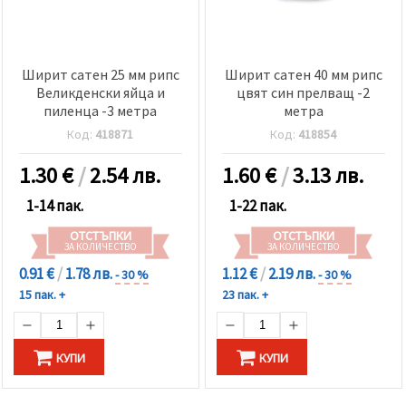
Ширит сатен 25 мм рипс
Ширит сатен 40 мм рипс
Великденски яйца и
цвят син прелващ -2
пиленца -3 метра
метра
Код:
418871
Код:
418854
1.30
€
/
2.54 лв.
1.60
€
/
3.13 лв.
1-14 пак.
1-22 пак.
ОТСТЪПКИ
ОТСТЪПКИ
ЗА КОЛИЧЕСТВО
ЗА КОЛИЧЕСТВО
0.91 €
/
1.78 лв.
1.12 €
/
2.19 лв.
- 30 %
- 30 %
15 пак. +
23 пак. +
КУПИ
КУПИ