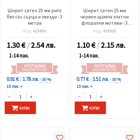
Ширит сатен 25 мм рипс
Ширит сатен 25 мм
бял със сърца и звезди -3
червен щампа златни
метра
флорални мотиви -3
метра
Код:
418880
Код:
418900
1.30
€
/
2.54 лв.
1.10
€
/
2.15 лв.
1-14 пак.
1-14 пак.
ОТСТЪПКИ
ОТСТЪПКИ
ЗА КОЛИЧЕСТВО
ЗА КОЛИЧЕСТВО
0.91 €
/
1.78 лв.
0.77 €
/
1.51 лв.
- 30 %
- 30 %
15 пак. +
15 пак. +
КУПИ
КУПИ