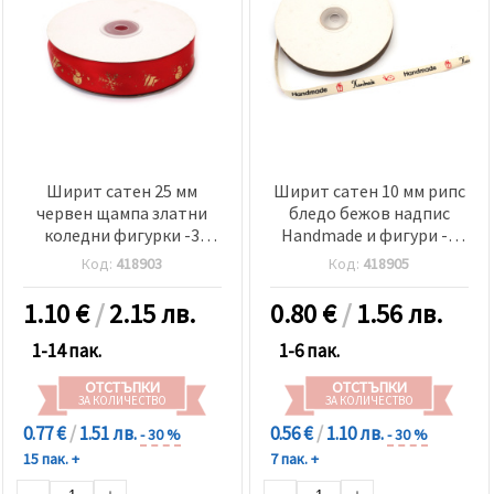
Ширит сатен 25 мм
Ширит сатен 10 мм рипс
червен щампа златни
бледо бежов надпис
коледни фигурки -3
Handmade и фигури -3
метра
метра
Код:
418903
Код:
418905
1.10
€
/
2.15 лв.
0.80
€
/
1.56 лв.
1-14 пак.
1-6 пак.
ОТСТЪПКИ
ОТСТЪПКИ
ЗА КОЛИЧЕСТВО
ЗА КОЛИЧЕСТВО
0.77 €
/
1.51 лв.
0.56 €
/
1.10 лв.
- 30 %
- 30 %
15 пак. +
7 пак. +