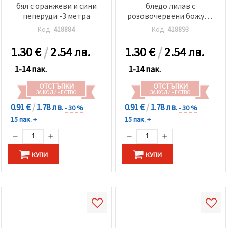
бял с оранжеви и сини
бледо лилав с
пеперуди -3 метра
розовочервени божури
-3 метра
Код:
418884
Код:
418893
1.30
€
/
2.54 лв.
1.30
€
/
2.54 лв.
1-14 пак.
1-14 пак.
ОТСТЪПКИ
ОТСТЪПКИ
ЗА КОЛИЧЕСТВО
ЗА КОЛИЧЕСТВО
0.91 €
/
1.78 лв.
0.91 €
/
1.78 лв.
- 30 %
- 30 %
15 пак. +
15 пак. +
КУПИ
КУПИ