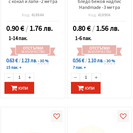
избереш
с кокал и лапи -2 метра
бледо бежов надпис
дадения
Handmade -3 метра
вид
"бисквитки"
Код:
418844
Код:
418904
и кликнеш
бутона
0.90
€
/
1.76 лв.
0.80
€
/
1.56 лв.
"Запази"
1-14 пак.
1-6 пак.
Приеми
ОТСТЪПКИ
ОТСТЪПКИ
всички
ЗА КОЛИЧЕСТВО
ЗА КОЛИЧЕСТВО
0.63 €
/
1.23 лв.
0.56 €
/
1.10 лв.
- 30 %
- 30 %
Настройки
15 пак. +
7 пак. +
на
бисквитките
КУПИ
КУПИ