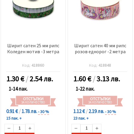
Ширит сатен 25 мм рипс
Ширит сатен 40 мм рипс
Коледен мотив -3 метра
розов еднорог -2 метра
Код:
418860
Код:
418848
1.30
€
/
2.54 лв.
1.60
€
/
3.13 лв.
1-14 пак.
1-22 пак.
ОТСТЪПКИ
ОТСТЪПКИ
ЗА КОЛИЧЕСТВО
ЗА КОЛИЧЕСТВО
0.91 €
/
1.78 лв.
1.12 €
/
2.19 лв.
- 30 %
- 30 %
15 пак. +
23 пак. +