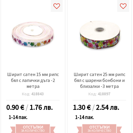
Ширит сатен 15 мм рипс
Ширит сатен 25 мм рипс
бял с лапички дъга -2
бял с шарени бонбони и
метра
близалки -3 метра
Код:
418843
Код:
418897
0.90
€
/
1.76 лв.
1.30
€
/
2.54 лв.
1-14 пак.
1-14 пак.
ОТСТЪПКИ
ОТСТЪПКИ
ЗА КОЛИЧЕСТВО
ЗА КОЛИЧЕСТВО