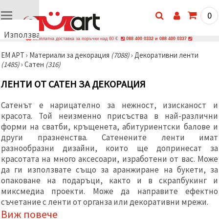
0
Използваме
Безплатна доставка за поръчки над 60 €
088 400 0332 и 088 400 0337
бисквитки
ЕМ АРТ
›
Материали за декорация
(7088)
›
Декоративни ленти
🍪
(1485)
›
Сатен
(316)
Използваме
бисквитки
ЛЕНТИ ОТ САТЕН ЗА ДЕКОРАЦИЯ
и подобни
технологии,
за да
Сатенът е нарицателно за нежност, изисканост и
осигурим
правилната
красота. Той неизменно присъства в най-различни
работа на
форми на сватби, кръщенета, абитуриентски балове и
сайта, да
други празненства. Сатенените ленти имат
подобрим
твоето
разнообразни дизайни, които ще допринесат за
изживяване
красотата на много аксесоари, изработени от вас. Може
и, с твое
да ги използвате също за аранжиране на букети, за
съгласие,
да
опаковане на подаръци, както и в скрапбукинг и
анализираме
миксмедиа проекти. Може да направите ефектно
трафика и
да
съчетание с ленти от органза или декоративни мрежи.
показваме
Виж повече
по-