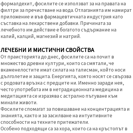
формалдехит, фосилите се използват за на правата на
филтри за пречистване на вода. Отлаганията им намират
приложение и във фармацевтичната индустрия като
съставка на лекарствени добавки. Причината за
лечебното им действие е богатото съдържание на
калий, калций, магнезий и натрий.
ЛЕЧЕБНИ И МИСТИЧНИ СВОЙСТВА
От праисторията до днес, фосилите са на почит в
множество древни култури, които са смятали, че
вкаменелостите имат силата на талисман, който носи
дълголетие и защита. Енергията, която носят се свързва
с родовата връзка с предците ни. Именно заради нея,
често употребата им в нетрадиционната медицина и
медитацията се изразява с астрално пътуване към
минали животи.
Фосилите спомагат за повишаване на концентрацията и
знанията, както и за засилване на интуитивните
способности на техните притежатели.
Особено подходящи са за хора, които са на кръстопът в