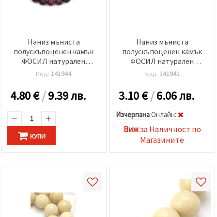
Наниз мъниста
Наниз мъниста
полускъпоценен камък
полускъпоценен камък
ФОСИЛ натурален
ФОСИЛ натурален
оцветен лилав топче 10
оцветен лилав топче 4
Код:
141944
Код:
141941
мм ±36 броя
мм ±82 броя
4.80
€
/
9.39 лв.
3.10
€
/
6.06 лв.
Изчерпана
Oнлайн:
Виж
за Наличност по
КУПИ
Магазините