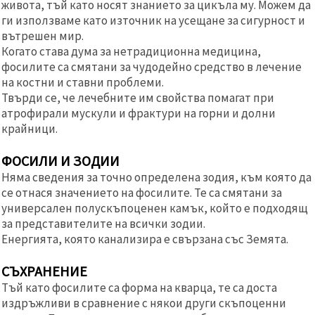
живота, тъй като носят знанието за цикъла му. Можем да
ги използваме като източник на усещане за сигурност и
вътрешен мир.
Когато става дума за нетрадиционна медицина,
фосилите са смятани за чудодейно средство в лечение
на костни и ставни проблеми.
Твърди се, че лечебните им свойства помагат при
атрофирали мускули и фрактури на горни и долни
крайници.
ФОСИЛИ И ЗОДИИ
Няма сведения за точно определена зодия, към която да
се отнася значението на фосилите. Те са смятани за
универсален полускъпоценен камък, който е подходящ
за представителите на всички зодии.
Енергията, която канализира е свързана със Земята.
СЪХРАНЕНИЕ
Тъй като фосилите са форма на кварца, те са доста
издръжливи в сравнение с някои други скъпоценни