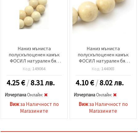
Наниз мъниста
Наниз мъниста
полускъпоценен камък
полускъпоценен камък
ФОСИЛ натурален бял
ФОСИЛ натурален бял
топче фасетирано 10 мм
топче 12 мм ±32 броя
Код:
149064
Код:
144065
±38 броя
4.25
€
/
8.31 лв.
4.10
€
/
8.02 лв.
Изчерпана
Oнлайн:
Изчерпана
Oнлайн:
Виж
за Наличност по
Виж
за Наличност по
Магазините
Магазините