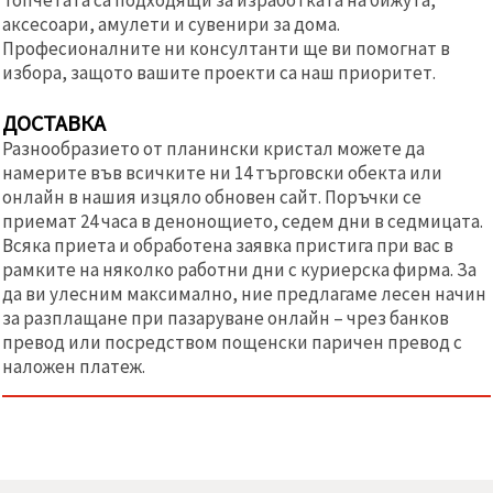
аксесоари, амулети и сувенири за дома.
Професионалните ни консултанти ще ви помогнат в
избора, защото вашите проекти са наш приоритет.
ДОСТАВКА
Разнообразието от планински кристал можете да
намерите във всичките ни 14 търговски обекта или
онлайн в нашия изцяло обновен сайт. Поръчки се
приемат 24 часа в денонощието, седем дни в седмицата.
Всяка приета и обработена заявка пристига при вас в
рамките на няколко работни дни с куриерска фирма. За
да ви улесним максимално, ние предлагаме лесен начин
за разплащане при пазаруване онлайн – чрез банков
превод или посредством пощенски паричен превод с
наложен платеж.