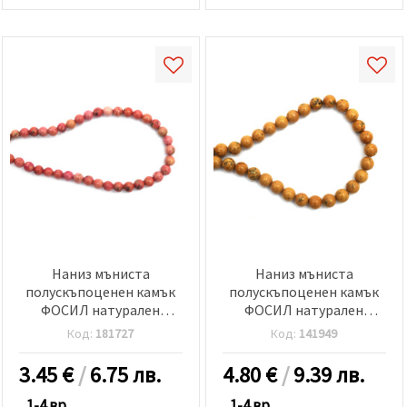
Наниз мъниста
Наниз мъниста
полускъпоценен камък
полускъпоценен камък
ФОСИЛ натурален
ФОСИЛ натурален
оцветен розовочервен
оцветен жълт топче 10
Код:
181727
Код:
141949
топче 6±6.5 мм ±60 броя
мм ±39 броя
3.45
€
/
6.75 лв.
4.80
€
/
9.39 лв.
1-4 вр.
1-4 вр.