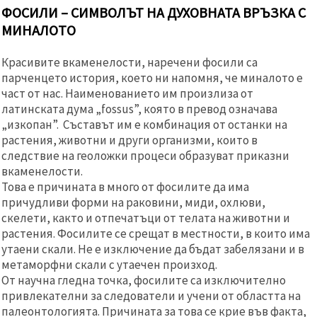
ФОСИЛИ – СИМВОЛЪТ НА ДУХОВНАТА ВРЪЗКА С
МИНАЛОТО
Красивите вкаменелости, наречени фосили са
парченцето история, което ни напомня, че миналото е
част от нас. Наименованието им произлиза от
латинската дума „fossus”, която в превод означава
„изкопан”. Съставът им е комбинация от останки на
растения, животни и други организми, които в
следствие на геоложки процеси образуват приказни
вкаменелости.
Това е причината в много от фосилите да има
причудливи форми на раковини, миди, охлюви,
скелети, както и отпечатъци от телата на животни и
растения. Фосилите се срещат в местности, в които има
утаени скали. Не е изключение да бъдат забелязани и в
метаморфни скали с утаечен произход.
От научна гледна точка, фосилите са изключително
привлекателни за следователи и учени от областта на
палеонтологията. Причината за това се крие във факта,