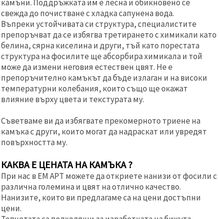
камъни. Поддръжката им е лесна и обикновено се
свежда до почистване с хладка сапунена вода.
Въпреки устойчивата си структура, специалистите
препоръчват да се избягва третирането с химикали като
белина, сярна киселина и други, тъй като порестата
структура на фосилите ще абсорбира химикала и той
може да измени неговия естествен цвят. Не е
препоръчително камъкът да бъде излаган и на високи
температурни колебания, които също ще окажат
влияние върху цвета и текстурата му.
Съветваме ви да избягвате прекомерното триене на
камъка с други, които могат да надраскат или увредят
повърхността му.
КАКВА Е ЦЕНАТА НА КАМЪКА ?
При нас в ЕМ АРТ можете да откриете нанизи от фосили с
различна големина и цвят на отлично качество.
Нанизите, които ви предлагаме са на цени достъпни
цени.
Топчетата са подходящи за изработката на бижута,