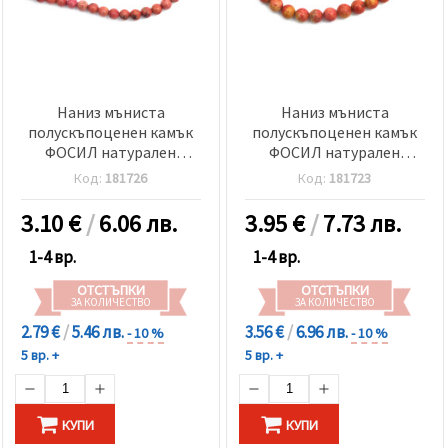
Наниз мъниста
Наниз мъниста
полускъпоценен камък
полускъпоценен камък
ФОСИЛ натурален
ФОСИЛ натурален
оцветен розовочервен
оцветен оранжев топче
Код:
181726
Код:
181723
топче 4 мм ±85 броя
8±8.5 мм ±47 броя
3.10
€
/
6.06 лв.
3.95
€
/
7.73 лв.
1-4 вр.
1-4 вр.
ОТСТЪПКИ
ОТСТЪПКИ
ЗА КОЛИЧЕСТВО
ЗА КОЛИЧЕСТВО
2.79 €
/
5.46 лв.
3.56 €
/
6.96 лв.
- 10 %
- 10 %
5 вр. +
5 вр. +
КУПИ
КУПИ