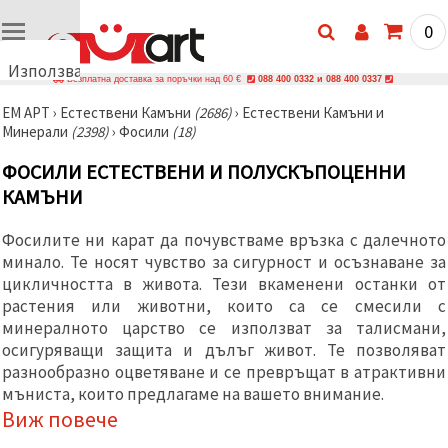
0
Използваме
Безплатна доставка за поръчки над 60 €
088 400 0332 и 088 400 0337
бисквитки
ЕМ АРТ
›
Естествени Камъни
(2686)
›
Естествени Камъни и
🍪
Минерали
(2398)
›
Фосили
(18)
Използваме
бисквитки
ФОСИЛИ ЕСТЕСТВЕНИ И ПОЛУСКЪПОЦЕННИ
и подобни
технологии,
КАМЪНИ
за да
осигурим
правилната
Фосилите ни карат да почувстваме връзка с далечното
работа на
минало. Те носят чувство за сигурност и осъзнаване за
сайта, да
подобрим
цикличността в живота. Тези вкаменени останки от
твоето
растения или животни, които са се смесили с
изживяване
минералното царство се използват за талисмани,
и, с твое
съгласие,
осигуряващи защита и дълъг живот. Те позволяват
да
разнообразно оцветяване и се превръщат в атрактивни
анализираме
мъниста, които предлагаме на вашето внимание.
трафика и
да
Виж повече
показваме
по-