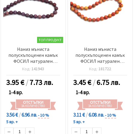
ТОП ПРОДУКТ
Наниз мъниста
Наниз мъниста
полускъпоценен камък
полускъпоценен камък
ФОСИЛ натурален
ФОСИЛ натурален
оцветен лилав топче
оцветен оранжев топче
Код:
141943
Код:
181722
8±8.5 мм ±45 броя
6±6.5 мм ±58 броя
3.95
€
/
7.73 лв.
3.45
€
/
6.75 лв.
1-4 вр.
1-4 вр.
ОТСТЪПКИ
ОТСТЪПКИ
ЗА КОЛИЧЕСТВО
ЗА КОЛИЧЕСТВО
3.56 €
/
6.96 лв.
3.11 €
/
6.08 лв.
- 10 %
- 10 %
5 вр. +
5 вр. +