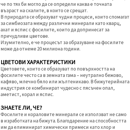
че по тях би могло да се определи каква е точната
възраст на скалите, в които се срещат.
В природата се образуват чудни процеси, които спомагат
за симбиозата между различни минерали като кварц,
ахат и яспис с фосилите, които да допринесат за
причудливи цветове.
Изумително, е че процесът за образуване на фосилите
може да отнеме 20 милиона години.
ЦВЕТОВИ ХАРАКТЕРИСТИКИ
Цветовете, които се образуват по повърхността на
фосилите често са в земната гама – неутрално бежово,
кафяво, млечно бяло или жълтеникаво. В бижутерийната
индустрия се комбинират чудесно с пясъчен опал,
аметист, корал и яспис.
ЗНАЕТЕ ЛИ, ЧЕ?
Фосилите и кораловите минерали се използват не само
в изработката на бижута. Благодарение на способността
им да елиминират химически примеси като хлор и