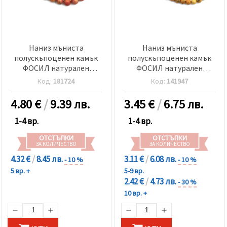
Наниз мъниста
Наниз мъниста
полускъпоценен камък
полускъпоценен камък
ФОСИЛ натурален
ФОСИЛ натурален
оцветен оранжев топче
оцветен жълт топче
Код:
181724
Код:
141947
10 мм ±39 броя
6±6.5 мм ±60 броя
4.80
€
/
9.39 лв.
3.45
€
/
6.75 лв.
1-4 вр.
1-4 вр.
ОТСТЪПКИ
ОТСТЪПКИ
ЗА КОЛИЧЕСТВО
ЗА КОЛИЧЕСТВО
4.32 €
/
8.45 лв.
3.11 €
/
6.08 лв.
- 10 %
- 10 %
5 вр. +
5-9 вр.
2.42 €
/
4.73 лв.
- 30 %
10 вр. +