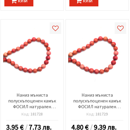
КУПИ
КУПИ
Наниз мъниста
Наниз мъниста
полускъпоценен камък
полускъпоценен камък
ФОСИЛ натурален
ФОСИЛ натурален
оцветен розовочервен
оцветен розовочервен
Код:
181728
Код:
181729
топче 8±8.5 мм ±45 броя
топче 10 мм ±37 броя
3.95
€
/
7.73 лв.
4.80
€
/
9.39 лв.