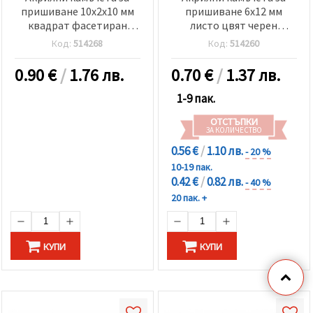
пришиване 10x2x10 мм
пришиване 6x12 мм
квадрат фасетиран
листо цвят черен
цвят сребро -50 броя
фасетиран -50 броя
Код:
514268
Код:
514260
0.90
€
/
1.76 лв.
0.70
€
/
1.37 лв.
1-9 пак.
ОТСТЪПКИ
ЗА КОЛИЧЕСТВО
0.56 €
/
1.10 лв.
- 20 %
10-19 пак.
0.42 €
/
0.82 лв.
- 40 %
20 пак. +
КУПИ
КУПИ