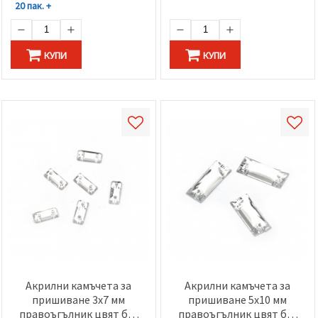
20 пак. +
КУПИ
КУПИ
Акрилни камъчета за
Акрилни камъчета за
пришиване 3x7 мм
пришиване 5x10 мм
правоъгълник цвят бял
правоъгълник цвят бял