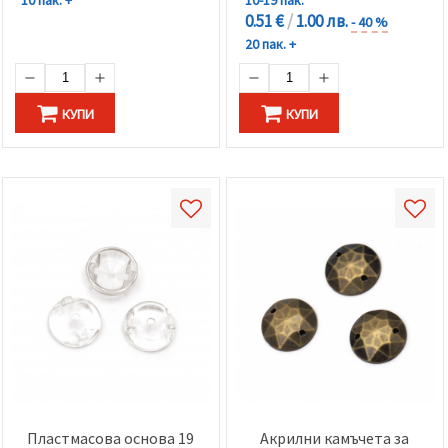
0.51 €
/
1.00 лв.
- 40 %
20 пак. +
КУПИ
КУПИ
Пластмасова основа 19
Акрилни камъчета за