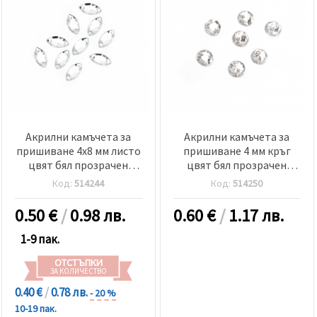
Акрилни камъчета за
Акрилни камъчета за
пришиване 4x8 мм листо
пришиване 4 мм кръг
цвят бял прозрачен
цвят бял прозрачен
фасетиран -50 броя
фасетиран -100 броя
Код:
514244
Код:
514250
0.50
€
/
0.98 лв.
0.60
€
/
1.17 лв.
1-9 пак.
ОТСТЪПКИ
ЗА КОЛИЧЕСТВО
0.40 €
/
0.78 лв.
- 20 %
10-19 пак.