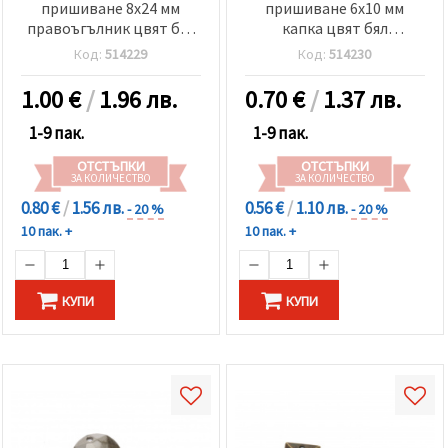
пришиване 8x24 мм
пришиване 6x10 мм
правоъгълник цвят бял
капка цвят бял
прозрачен фасетиран -
прозрачен фасетиран
Код:
514229
Код:
514230
25 броя
-50 броя
1.00
€
/
1.96 лв.
0.70
€
/
1.37 лв.
1-9 пак.
1-9 пак.
ОТСТЪПКИ
ОТСТЪПКИ
ЗА КОЛИЧЕСТВО
ЗА КОЛИЧЕСТВО
0.80 €
/
1.56 лв.
0.56 €
/
1.10 лв.
- 20 %
- 20 %
10 пак. +
10 пак. +
КУПИ
КУПИ