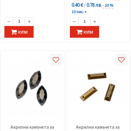
0.40 €
/
0.78 лв.
- 20 %
10 пак. +
КУПИ
КУПИ
Акрилни камъчета за
Акрилни камъчета за