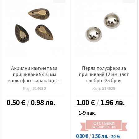
Акрилни камъчета за
Перла полусфера за
пришиване 9x16 мм
пришиване 12 мм цвят
капка фасетирана цвят
сребро -25 броя
бронз - 25 броя
Код:
514630
Код:
514629
0.50
€
/
0.98 лв.
1.00
€
/
1.96 лв.
1-9 пак.
ОТСТЪПКИ
ЗА КОЛИЧЕСТВО
0.80 €
/
1.56 лв.
- 20 %