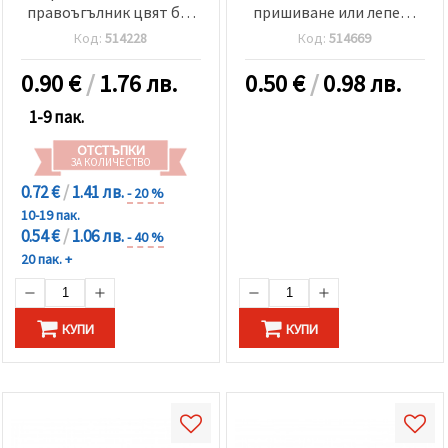
правоъгълник цвят бял
пришиване или лепене
прозрачен фасетиран -
за 8x13 мм акрилен
Код:
514228
Код:
514669
25 броя
камък цвят прозрачен -
5 броя
0.90
€
/
1.76 лв.
0.50
€
/
0.98 лв.
1-9 пак.
ОТСТЪПКИ
ЗА КОЛИЧЕСТВО
0.72 €
/
1.41 лв.
- 20 %
10-19 пак.
0.54 €
/
1.06 лв.
- 40 %
20 пак. +
КУПИ
КУПИ