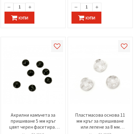
КУПИ
КУПИ
Акрилни камъчета за
Пластмасова основа 11
пришиване 5 мм кръг
мм кръг за пришиване
цвят черен фасетиран
или лепене за 8 мм
-100 броя
акрилен камък цвят