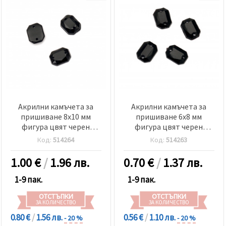
Акрилни камъчета за
Акрилни камъчета за
пришиване 8x10 мм
пришиване 6x8 мм
фигура цвят черен
фигура цвят черен
фасетиран -50 броя
фасетиран -50 броя
Код:
514264
Код:
514263
1.00
€
/
1.96 лв.
0.70
€
/
1.37 лв.
1-9 пак.
1-9 пак.
ОТСТЪПКИ
ОТСТЪПКИ
ЗА КОЛИЧЕСТВО
ЗА КОЛИЧЕСТВО
0.80 €
/
1.56 лв.
0.56 €
/
1.10 лв.
- 20 %
- 20 %