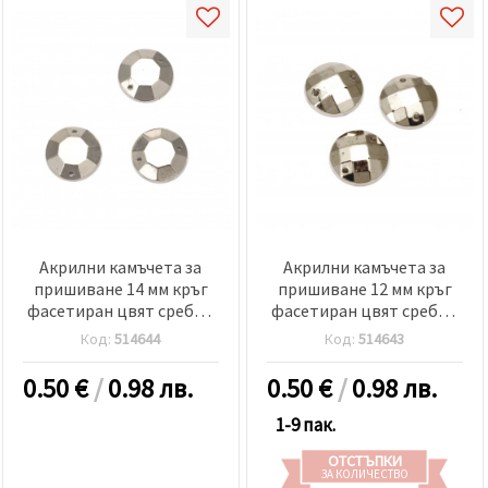
Акрилни камъчета за
Акрилни камъчета за
пришиване 14 мм кръг
пришиване 12 мм кръг
фасетиран цвят сребро
фасетиран цвят сребро
-25 броя
-25 броя
Код:
514644
Код:
514643
0.50
€
/
0.98 лв.
0.50
€
/
0.98 лв.
1-9 пак.
ОТСТЪПКИ
ЗА КОЛИЧЕСТВО