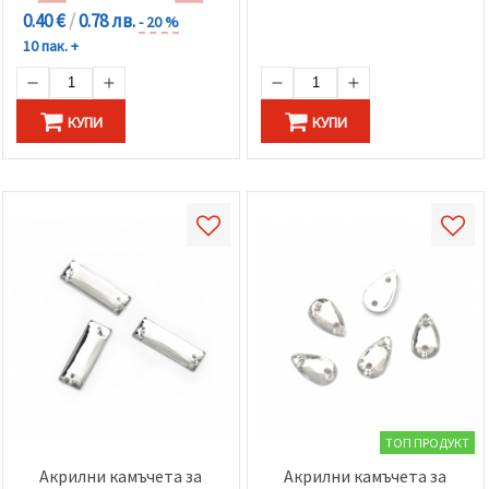
0.40 €
/
0.78 лв.
- 20 %
10 пак. +
КУПИ
КУПИ
ТОП ПРОДУКТ
Акрилни камъчета за
Акрилни камъчета за