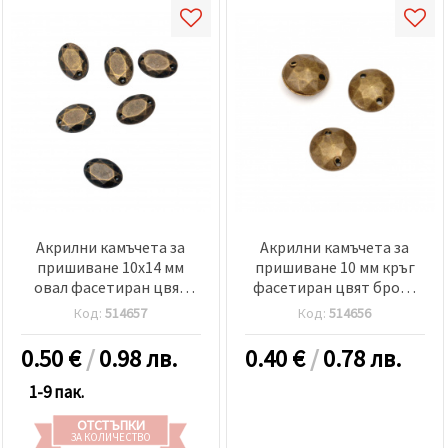
Акрилни камъчета за
Акрилни камъчета за
пришиване 10x14 мм
пришиване 10 мм кръг
овал фасетиран цвят
фасетиран цвят бронз
бронз - 25 броя
-50 броя
Код:
514657
Код:
514656
0.50
€
/
0.98 лв.
0.40
€
/
0.78 лв.
1-9 пак.
ОТСТЪПКИ
ЗА КОЛИЧЕСТВО