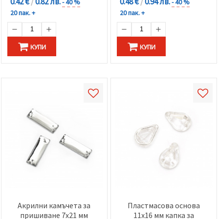
0.42 €
/
0.82 лв.
0.48 €
/
0.94 лв.
- 40 %
- 40 %
20 пак. +
20 пак. +
КУПИ
КУПИ
Акрилни камъчета за
Пластмасова основа
пришиване 7x21 мм
11x16 мм капка за