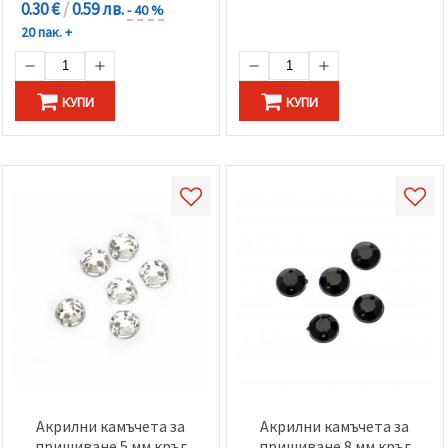
0.30 €
/
0.59 лв.
- 40 %
20 пак. +
КУПИ
КУПИ
Акрилни камъчета за
Акрилни камъчета за
пришиване 5 мм кръг
пришиване 8 мм кръг