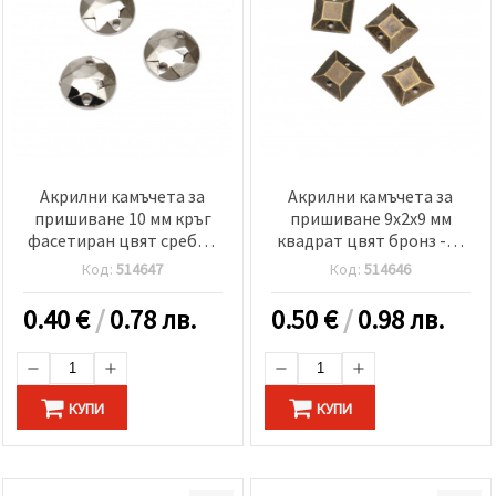
Акрилни камъчета за
Акрилни камъчета за
пришиване 10 мм кръг
пришиване 9x2x9 мм
фасетиран цвят сребро
квадрат цвят бронз -50
-50 броя
броя
Код:
514647
Код:
514646
0.40
€
/
0.78 лв.
0.50
€
/
0.98 лв.
КУПИ
КУПИ