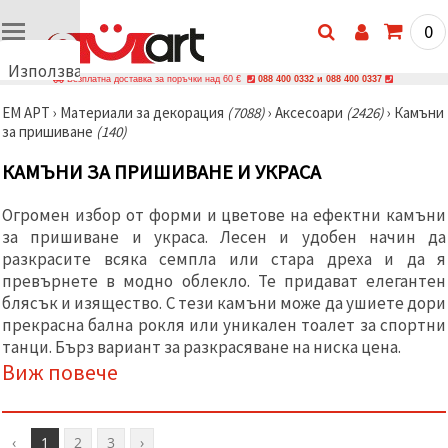
0
Използваме
Безплатна доставка за поръчки над 60 €
088 400 0332 и 088 400 0337
бисквитки
ЕМ АРТ
›
Материали за декорация
(7088)
›
Аксесоари
(2426)
›
Камъни
🍪
за пришиване
(140)
Използваме
бисквитки
КАМЪНИ ЗА ПРИШИВАНЕ И УКРАСА
и подобни
технологии,
за да
Огромен избор от форми и цветове на ефектни камъни
осигурим
правилната
за пришиване и украса. Лесен и удобен начин да
работа на
разкрасите всяка семпла или стара дреха и да я
сайта, да
превърнете в модно облекло. Те придават елегантен
подобрим
твоето
блясък и изящество. С тези камъни може да ушиете дори
изживяване
прекрасна бална рокля или уникален тоалет за спортни
и, с твое
танци. Бърз вариант за разкрасяване на ниска цена.
съгласие,
да
Виж повече
анализираме
трафика и
да
показваме
по-
‹
1
2
3
›