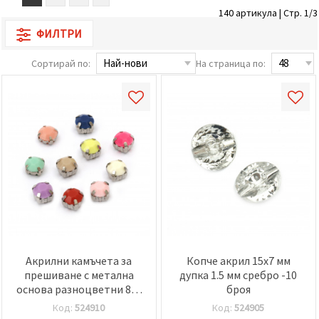
релевантно
140 артикула | Стр. 1/3
съдържание
и реклами,
ФИЛТРИ
включително
с помощта
Сортирай по:
На страница по:
на наши
партньори
за анализ
и
маркетинг.
Можеш да
се
съгласиш
да
използваме
всички
"бисквитки"
като
натиснеш
"Приеми
всички!"
или да
Акрилни камъчета за
Копче акрил 15x7 мм
посочиш
прешиване с метална
дупка 1.5 мм сребро -10
предпочитанията
си в
основа разноцветни 8x6
броя
"Настройки",
мм дупка 2,5 мм - 10 броя
Код:
524910
Код:
524905
като