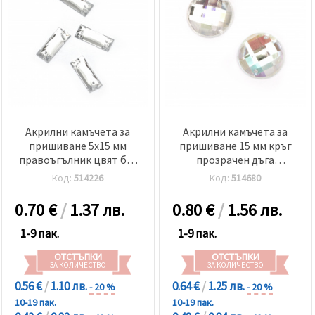
Акрилни камъчета за
Акрилни камъчета за
пришиване 5x15 мм
пришиване 15 мм кръг
правоъгълник цвят бял
прозрачен дъга
прозрачен фасетиран
фасетиран четири дупка
Код:
514226
Код:
514680
-50 броя
-10 броя
0.70
€
/
1.37 лв.
0.80
€
/
1.56 лв.
1-9 пак.
1-9 пак.
ОТСТЪПКИ
ОТСТЪПКИ
ЗА КОЛИЧЕСТВО
ЗА КОЛИЧЕСТВО
0.56 €
/
1.10 лв.
0.64 €
/
1.25 лв.
- 20 %
- 20 %
10-19 пак.
10-19 пак.