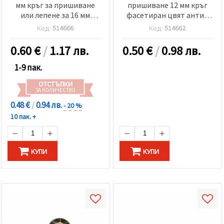
мм кръг за пришиване
пришиване 12 мм кръг
или лепене за 16 мм
фасетиран цвят антик
акрилен камък цвят
бронз -25 броя
Код:
514666
Код:
514662
прозрачен - 5 броя
0.60
€
/
1.17 лв.
0.50
€
/
0.98 лв.
1-9 пак.
ОТСТЪПКИ
ЗА КОЛИЧЕСТВО
0.48 €
/
0.94 лв.
- 20 %
10 пак. +
КУПИ
КУПИ