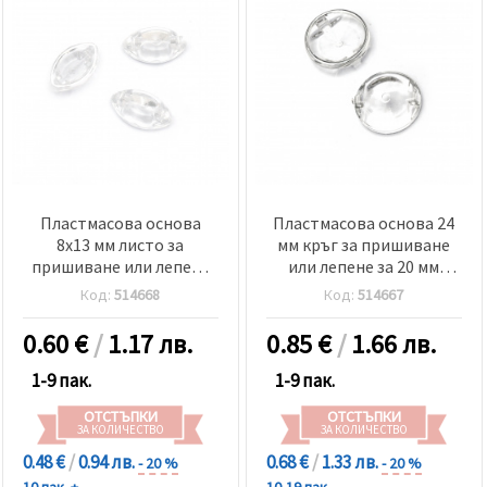
Пластмасова основа
Пластмасова основа 24
8x13 мм листо за
мм кръг за пришиване
пришиване или лепене
или лепене за 20 мм
за 5x10 мм акрилен
акрилен камък цвят
Код:
514668
Код:
514667
камък цвят прозрачен -
прозрачен - 5 броя
10 броя
0.60
€
/
1.17 лв.
0.85
€
/
1.66 лв.
1-9 пак.
1-9 пак.
ОТСТЪПКИ
ОТСТЪПКИ
ЗА КОЛИЧЕСТВО
ЗА КОЛИЧЕСТВО
0.48 €
/
0.94 лв.
0.68 €
/
1.33 лв.
- 20 %
- 20 %
10 пак. +
10-19 пак.