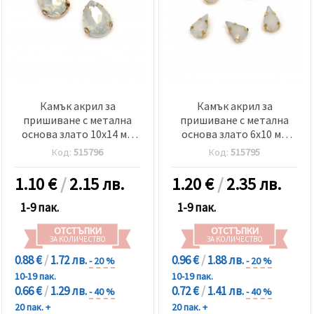
Камък акрил за
Камък акрил за
пришиване с метална
пришиване с метална
основа злато 10x14 мм
основа злато 6x10 мм
капка първо качество
капка първо качество
Код:
515796
Код:
515795
млечно бял-5 броя
млечно бял-20 броя
1.10
€
/
2.15 лв.
1.20
€
/
2.35 лв.
1-9 пак.
1-9 пак.
ОТСТЪПКИ
ОТСТЪПКИ
ЗА КОЛИЧЕСТВО
ЗА КОЛИЧЕСТВО
0.88 €
/
1.72 лв.
0.96 €
/
1.88 лв.
- 20 %
- 20 %
10-19 пак.
10-19 пак.
0.66 €
/
1.29 лв.
0.72 €
/
1.41 лв.
- 40 %
- 40 %
20 пак. +
20 пак. +