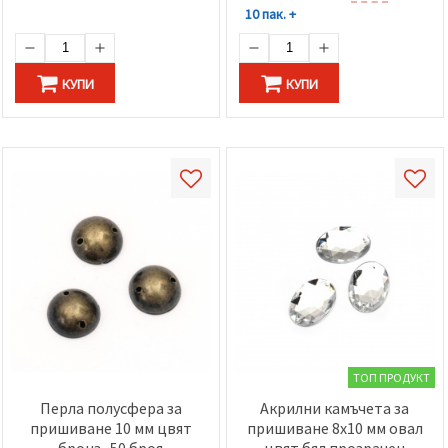
10 пак. +
КУПИ
КУПИ
ТОП ПРОДУКТ
Перла полусфера за
Акрилни камъчета за
пришиване 10 мм цвят
пришиване 8x10 мм овал
бронз -50 броя
цвят бял прозрачен