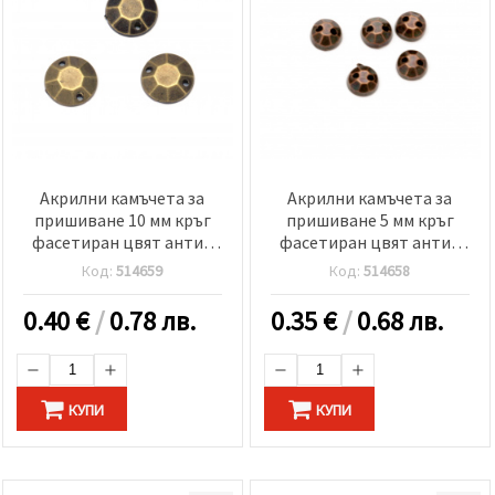
Акрилни камъчета за
Акрилни камъчета за
пришиване 10 мм кръг
пришиване 5 мм кръг
фасетиран цвят антик
фасетиран цвят антик
бронз -50 броя
мед -100 броя
Код:
514659
Код:
514658
0.40
€
/
0.78 лв.
0.35
€
/
0.68 лв.
КУПИ
КУПИ