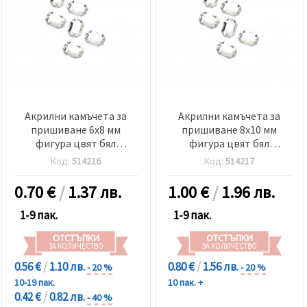
Акрилни камъчета за
Акрилни камъчета за
пришиване 6x8 мм
пришиване 8x10 мм
фигура цвят бял
фигура цвят бял
прозрачен фасетиран
прозрачен фасетиран
Код:
514216
Код:
514217
-50 броя
-50 броя
0.70
€
/
1.37 лв.
1.00
€
/
1.96 лв.
1-9 пак.
1-9 пак.
ОТСТЪПКИ
ОТСТЪПКИ
ЗА КОЛИЧЕСТВО
ЗА КОЛИЧЕСТВО
0.56 €
/
1.10 лв.
0.80 €
/
1.56 лв.
- 20 %
- 20 %
10-19 пак.
10 пак. +
0.42 €
/
0.82 лв.
- 40 %