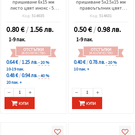
пришиване 6x15 мм
пришиване 5x2.5x15 мм
листо цвят инокс - 50
правоъгълник цвят
броя
бронз - 25 броя
Код:
514635
Код:
514631
0.80
€
/
1.56 лв.
0.50
€
/
0.98 лв.
1-9 пак.
1-9 пак.
ОТСТЪПКИ
ОТСТЪПКИ
ЗА КОЛИЧЕСТВО
ЗА КОЛИЧЕСТВО
0.64 €
/
1.25 лв.
0.40 €
/
0.78 лв.
- 20 %
- 20 %
10-19 пак.
10 пак. +
0.48 €
/
0.94 лв.
- 40 %
20 пак. +
КУПИ
КУПИ