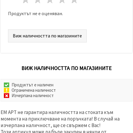
избереш
дадения
вид
Продуктът не е оценяван.
"бисквитки"
и кликнеш
бутона
"Запази"
Виж наличността по магазините
Приеми
всички
Настройки
ВИЖ НАЛИЧНОСТТА ПО МАГАЗИНИТЕ
на
бисквитките
Продуктът е наличен
Ограничена наличност
Изчерпана наличност
ЕМ АРТ не гарантира наличността на стоката към
момента на приключване на поръчката! В случай на
изчерпана наличност, ще се свържем с Вас!
Този артикул може да бъде закупен в някои от