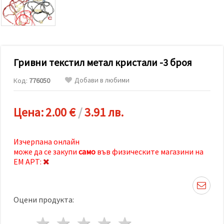
релевантно
съдържание
и реклами,
включително
с помощта
на наши
партньори
Гривни текстил метал кристали -3 броя
за анализ
и
маркетинг.
Добави в любими
Код:
776050
Можеш да
се
съгласиш
Цена:
2.00 €
/
3.91 лв.
да
използваме
всички
"бисквитки"
Изчерпана онлайн
като
може да се закупи
само
във физическите магазини на
натиснеш
"Приеми
ЕМ АРТ:
всички!"
или да
посочиш
предпочитанията
Оцени продукта:
си в
"Настройки",
като
1 звезда
2 звезди
3 звезди
4 звезди
5 звезди