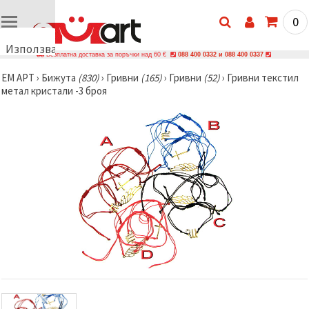
0
Използваме
Безплатна доставка за поръчки над 60 €
088 400 0332 и 088 400 0337
бисквитки
ЕМ АРТ
›
Бижутa
(830)
›
Гривни
(165)
›
Гривни
(52)
›
Гривни текстил
🍪
метал кристали -3 броя
Използваме
бисквитки
и подобни
технологии,
за да
осигурим
правилната
работа на
сайта, да
подобрим
твоето
изживяване
и, с твое
съгласие,
да
анализираме
трафика и
да
показваме
по-