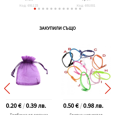
Код: 691125
Код: 691001
ЗАКУПИЛИ СЪЩО
0.20 €
/
0.39
лв.
0.50 €
/
0.98
лв.
Торбичка от органза
Гривна цип метал