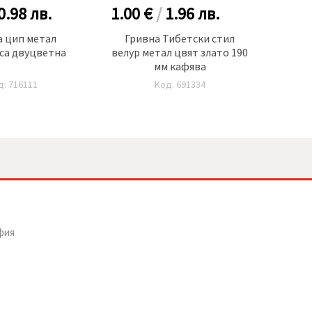
0.98
лв.
1.00 €
/
1.96
лв.
0.50
а цип метал
Гривна Тибетски стил
Гривн
са двуцветна
велур метал цвят злато 190
мм кафява
д: 716111
Код: 691334
фия