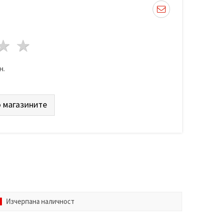
да
везди
3 звезди
4 звезди
5 звезди
н.
 магазините
Изчерпана наличност