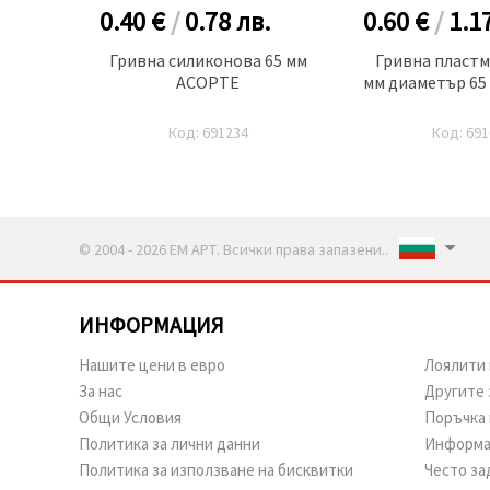
.
0.40 €
/
0.78
лв.
0.60 €
/
1.1
л с
Гривна силиконова 65 мм
Гривна пластм
ОЛЕДА
АСОРТЕ
мм диаметър 65 
оя
Код: 691234
Код: 691
© 2004 - 2026 ЕМ АРТ. Всички права запазени..
ИНФОРМАЦИЯ
Нашите цени в евро
Лоялити 
За нас
Другите 
Общи Условия
Поръчка 
Политика за лични данни
Информа
Политика за използване на бисквитки
Често за