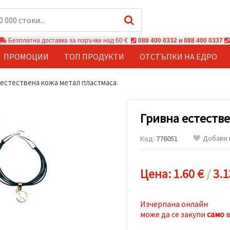
Безплатна доставка за поръчки над 60 €
088 400 0332 и 088 400 0337
ПРОМОЦИИ
ТОП ПРОДУКТИ
ОТСТЪПКИ НА ЕДРО
 естествена кожа метал пластмаса
Гривна естестве
Добави 
Код:
776051
Цена:
1.60 €
/
3.1
Изчерпана онлайн
може да се закупи
само
в