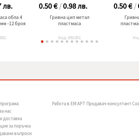
7
лв.
0.50 €
/
0.98
лв.
0.50 €
/
аса обла 4
Гривна цип метал
Гривн
мм -12 броя
пластмаса
пластма
001
Код: 691051
Ко
програма
Работа в ЕМ АРТ Продавач-консултант Со
за нас
и доставка
ция за поръчка
давани въпроси