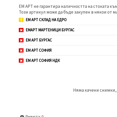
избереш
дадения
ЕМ АРТ не гарантира наличността на стоката къ
вид
Този артикул може да бъде закупен в някои от м
"бисквитки"
и кликнеш
ЕМ АРТ СКЛАД НА ЕДРО
бутона
"Запази"
ЕМАРТ МАРТЕНИЦИ БУРГАС
Приеми
ЕМ АРТ БУРГАС
всички
ЕМ АРТ СОФИЯ
Настройки
на
ЕМ АРТ СОФИЯ НДК
бисквитките
Няма качени снимки, 
Ревюта:
0