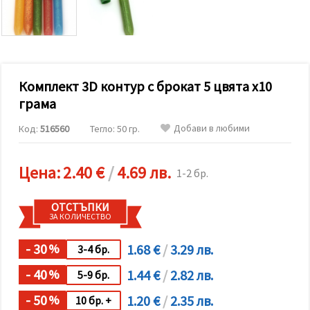
релевантно
съдържание
и реклами,
включително
с помощта
на наши
партньори
Комплект 3D контур с брокат 5 цвята x10
за анализ
и
грама
маркетинг.
Можеш да
Добави в любими
Код:
516560
Тегло: 50 гр.
се
съгласиш
да
използваме
Цена:
2.40 €
/
4.69 лв.
1-2 бр.
всички
"бисквитки"
като
ОТСТЪПКИ
натиснеш
ЗА КОЛИЧЕСТВО
"Приеми
всички!"
или да
- 30
1.68 €
/
3.29 лв.
%
3-4 бр.
посочиш
предпочитанията
- 40
1.44 €
/
2.82 лв.
%
5-9 бр.
си в
"Настройки",
- 50
1.20 €
/
2.35 лв.
%
като
10 бр. +