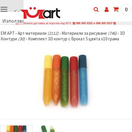
0
Използваме
Безплатна доставка за поръчки над 60 €
088 400 0332 и 088 400 0337
бисквитки
ЕМ АРТ
›
Арт материали
(2112)
›
Материали за рисуване
(746)
›
3D
🍪
Контури
(30)
›
Комплект 3D контур с брокат 5 цвята x10 грама
Използваме
бисквитки
и подобни
технологии,
за да
осигурим
правилната
работа на
сайта, да
подобрим
твоето
изживяване
и, с твое
съгласие,
да
анализираме
трафика и
да
показваме
по-