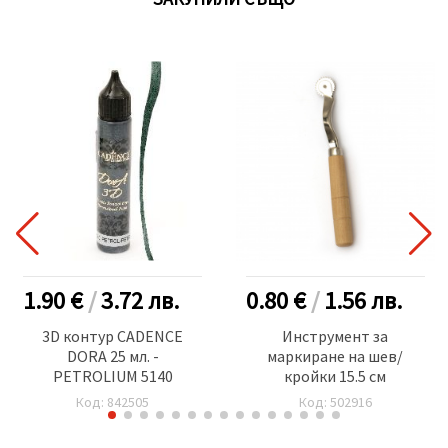
1.90 €
/
3.72
лв.
0.80 €
/
1.56
лв.
3D контур CADENCE
Инструмент за
DORA 25 мл. -
маркиране на шев/
PETROLIUM 5140
кройки 15.5 см
Код: 842505
Код: 502916