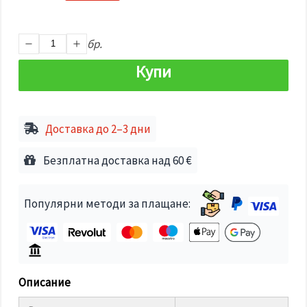
избереш
дадения
вид
"бисквитки"
бр.
и кликнеш
бутона
"Запази"
Купи
Приеми
всички
Доставка до 2–3 дни
Настройки
на
Безплатна доставка над 60 €
бисквитките
Популярни методи за плащане:
Описание