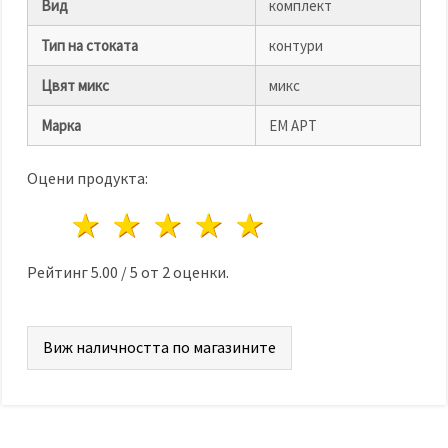
Вид
комплект
Тип на стоката
контури
Цвят микс
микс
Марка
ЕМ АРТ
Оцени продукта:
1 звезда
2 звезди
3 звезди
4 звезди
5 звезди
Рейтинг
5.00
/
5
от
2
оценки.
Виж наличността по магазините