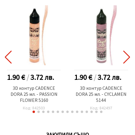
1.90 €
/
3.72
лв.
1.90 €
/
3.72
лв.
3D контур CADENCE
3D контур CADENCE
DORA 25 мл. - PASSION
DORA 25 мл. - CYCLAMEN
FLOWER 5160
5144
Код: 842503
Код: 842497
ЗАКУПИЛИ СЪЩО