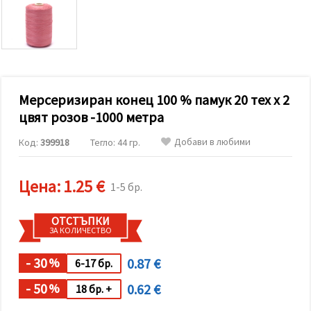
релевантно
съдържание
и реклами,
включително
с помощта
на наши
партньори
за анализ
и
Мерсеризиран конец 100 % памук 20 тех x 2
маркетинг.
цвят розов -1000 метра
Можеш да
се
Добави в любими
Код:
399918
Тегло: 44 гр.
съгласиш
да
използваме
всички
Цена:
1.25 €
1-5 бр.
"бисквитки"
като
натиснеш
ОТСТЪПКИ
"Приеми
ЗА КОЛИЧЕСТВО
всички!"
или да
посочиш
- 30
0.87 €
%
6-17 бр.
предпочитанията
си в
- 50
0.62 €
%
18 бр. +
"Настройки",
като