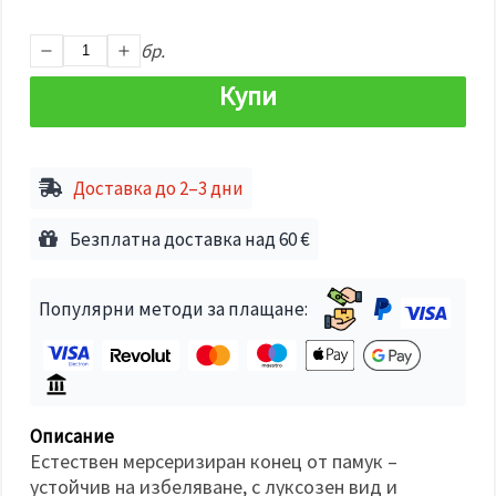
избереш
дадения
вид
бр.
"бисквитки"
и кликнеш
Купи
бутона
"Запази"
Приеми
Доставка до 2–3 дни
всички
Настройки
Безплатна доставка над 60 €
на
бисквитките
Популярни методи за плащане:
Описание
Естествен мерсеризиран конец от памук –
устойчив на избеляване, с луксозен вид и