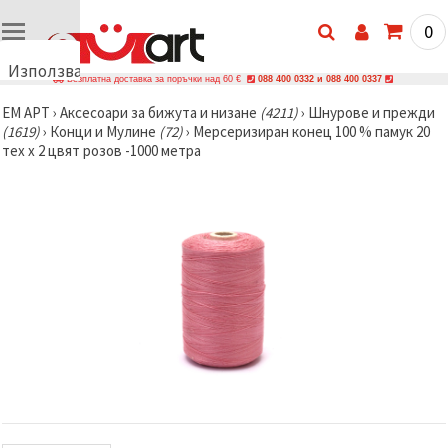
0
Използваме
Безплатна доставка за поръчки над 60 €
088 400 0332 и 088 400 0337
бисквитки
ЕМ АРТ
›
Аксесоари за бижута и низане
(4211)
›
Шнурове и прежди
🍪
(1619)
›
Конци и Мулине
(72)
›
Мерсеризиран конец 100 % памук 20
Използваме
тех x 2 цвят розов -1000 метра
бисквитки
и подобни
технологии,
за да
осигурим
правилната
работа на
сайта, да
подобрим
твоето
изживяване
и, с твое
съгласие,
да
анализираме
трафика и
да
показваме
по-