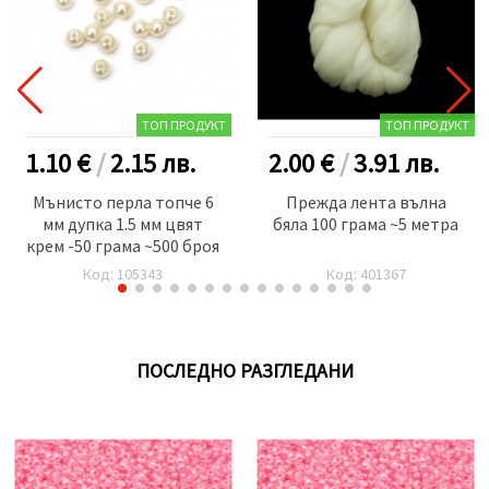
ТОП ПРОДУКТ
ТОП ПРОДУКТ
1.10 €
/
2.15
лв.
2.00 €
/
3.91
лв.
Мънисто перла топче 6
Прежда лента вълна
мм дупка 1.5 мм цвят
бяла 100 грама ~5 метра
крем -50 грама ~500 броя
Код: 105343
Код: 401367
ПОСЛЕДНО РАЗГЛЕДАНИ