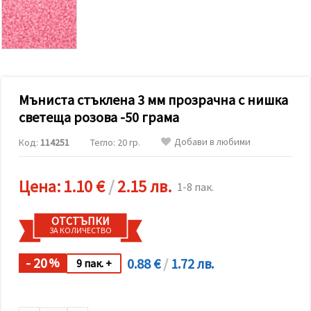
релевантно
съдържание
и реклами,
включително
с помощта
на наши
партньори
за анализ
и
Мъниста стъклена 3 мм прозрачна с нишка
маркетинг.
светеща розова -50 грама
Можеш да
се
Добави в любими
Код:
114251
Тегло: 20 гр.
съгласиш
да
използваме
всички
Цена:
1.10 €
/
2.15 лв.
1-8 пак.
"бисквитки"
като
натиснеш
ОТСТЪПКИ
"Приеми
ЗА КОЛИЧЕСТВО
всички!"
или да
посочиш
- 20
0.88 €
/
1.72 лв.
%
9 пак. +
предпочитанията
си в
"Настройки",
като