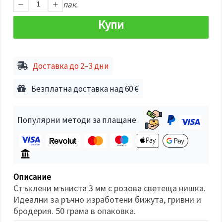
избереш
пак.
дадения
вид
Купи
"бисквитки"
и кликнеш
бутона
"Запази"
Доставка до 2–3 дни
Приеми
всички
Безплатна доставка над 60 €
Настройки
на
Популярни методи за плащане:
бисквитките
Описание
Стъклени мъниста 3 мм с розова светеща нишка.
Идеални за ръчно изработени бижута, гривни и
бродерия. 50 грама в опаковка.