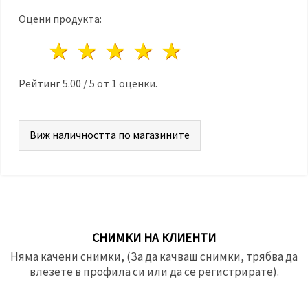
Оцени продукта:
1 звезда
2 звезди
3 звезди
4 звезди
5 звезди
Рейтинг
5.00
/
5
от
1
оценки.
Виж наличността по магазините
СНИМКИ НА КЛИЕНТИ
Няма качени снимки, (За да качваш снимки, трябва да
влезете в профила си или да се регистрирате).