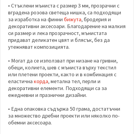
• Стъклени мъниста с размер 3 мм, прозрачни с
вградена розова светеща нишка, са подходящи
за изработка на финни
бижута
, бродерия и
декоративни аксесоари. Благодарение на малкия
си размер и лека прозрачност, мънистата
придават деликатен цвят и блясък, без да
утежняват композицията.
• Могат да се използват при низане на гривни,
обеци, колиета, шев с мъниста върху текстил
или плетени проекти, както и в комбинация с
еластична
корда
, метална тел, перли и
декоративни елементи. Подходящи са за
ежедневни и празнични дизайни.
• Една опаковка съдържа 50 грама, достатъчни
за множество дребни проекти или няколко по-
обемни аксесоара.