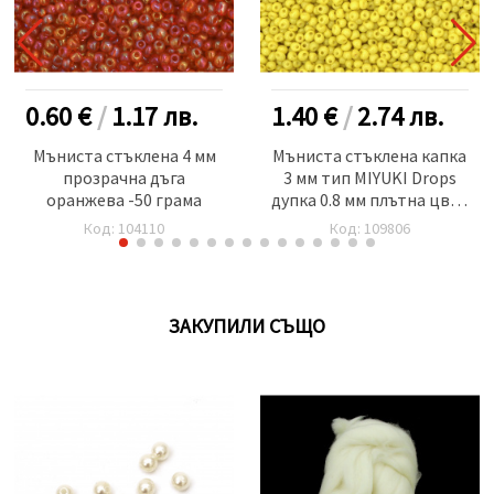
0.60 €
/
1.17
лв.
1.40 €
/
2.74
лв.
Мъниста стъклена 4 мм
Мъниста стъклена капка
прозрачна дъга
3 мм тип MIYUKI Drops
оранжева -50 грама
дупка 0.8 мм плътна цвят
жълт -10 грама ~260 броя
Код: 104110
Код: 109806
ЗАКУПИЛИ СЪЩО