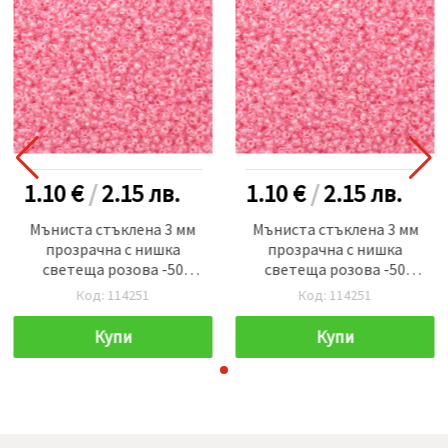
1.10 €
/
2.15
лв.
1.10 €
/
2.15
лв.
Мъниста стъклена 3 мм
Мъниста стъклена 3 мм
прозрачна с нишка
прозрачна с нишка
светеща розова -50
светеща розова -50
грама
грама
Код: 114251
Код: 114251
Купи
Купи