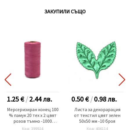
ЗАКУПИЛИ СЪЩО
1.25 €
/
2.44
лв.
0.50 €
/
0.98
лв.
Мерсеризиран конец 100
Листа за декорарация
% памук 20 тех x 2 цвят
от текстил цвят зелен
розов тъмно -1000
50x50 мм -10 броя
метра
Код: 399924
Код: 406114