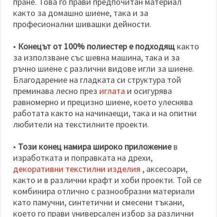
пране. Това го прави предпочитан материал
както за домашно шиене, така и за
професионални шивашки дейности.
•
Конецът от 100% полиестер е подходящ
както
за използване със шевна машина, така и за
ръчно шиене с различни видове игли за шиене.
Благодарение на гладката си структура той
преминава лесно през
иглата
и осигурява
равномерно и прецизно шиене, което улеснява
работата както на начинаещи, така и на опитни
любители на текстилните проекти.
•
Този конец намира широко приложение
в
изработката и поправката на дрехи,
декоративни текстилни изделия
, аксесоари,
както и в различни крафт и хоби проекти. Той се
комбинира отлично с разнообразни материали
като памучни, синтетични и смесени тъкани,
което го прави универсален избор за различни