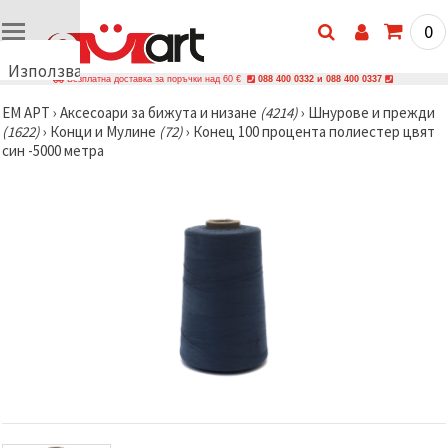
0
Използваме
Безплатна доставка за поръчки над 60 €
088 400 0332 и 088 400 0337
бисквитки
ЕМ АРТ
›
Аксесоари за бижута и низане
(4214)
›
Шнурове и прежди
🍪
(1622)
›
Конци и Мулине
(72)
›
Конец 100 процента полиестер цвят
Използваме
син -5000 метра
бисквитки
и подобни
технологии,
за да
осигурим
правилната
работа на
сайта, да
подобрим
твоето
изживяване
и, с твое
съгласие,
да
анализираме
трафика и
да
показваме
по-