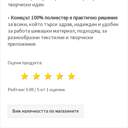
творчески идеи.
•
Конецът 100% полиестер е практично решение
за всеки, който търси здрав, надежден и удобен
за работа шивашки материал, подходящ за
разнообразни текстилни и творчески
приложения.
Оцени продукта:
1 звезда
2 звезди
3 звезди
4 звезди
5 звезди
Рейтинг
5.00
/
5
от
1
оценки.
Виж наличността по магазините