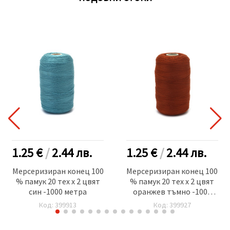
1.25 €
/
2.44
лв.
1.25 €
/
2.44
лв.
Мерсеризиран конец 100
Мерсеризиран конец 100
% памук 20 тех x 2 цвят
% памук 20 тех x 2 цвят
син -1000 метра
оранжев тъмно -1000
метра
Код: 399913
Код: 399927