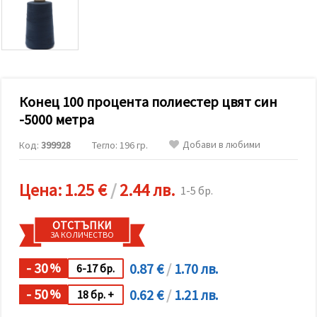
релевантно
съдържание
и реклами,
включително
с помощта
на наши
партньори
за анализ
и
Конец 100 процента полиестер цвят син
маркетинг.
-5000 метра
Можеш да
се
Добави в любими
Код:
399928
Тегло: 196 гр.
съгласиш
да
използваме
всички
Цена:
1.25 €
/
2.44 лв.
1-5 бр.
"бисквитки"
като
натиснеш
ОТСТЪПКИ
"Приеми
ЗА КОЛИЧЕСТВО
всички!"
или да
посочиш
- 30
0.87 €
/
1.70 лв.
%
6-17 бр.
предпочитанията
си в
- 50
0.62 €
/
1.21 лв.
%
18 бр. +
"Настройки",
като