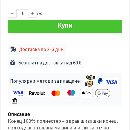
избереш
дадения
вид
бр.
"бисквитки"
и кликнеш
Купи
бутона
"Запази"
Приеми
Доставка до 2–3 дни
всички
Настройки
Безплатна доставка над 60 €
на
бисквитките
Популярни методи за плащане:
Описание
Конец 100% полиестер – здрав шивашки конец,
подходящ за шевна машина и игли за ръчно