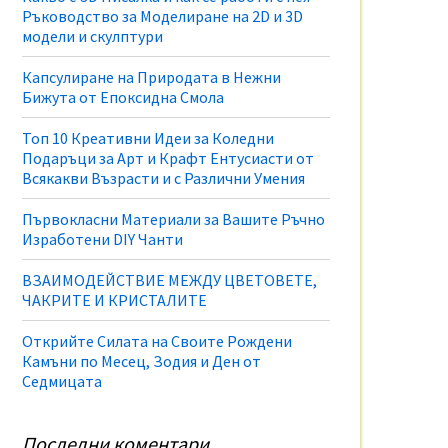
Ръководство за Моделиране на 2D и 3D
модели и скулптури
Капсулиране на Природата в Нежни
Бижута от Епоксидна Смола
Топ 10 Креативни Идеи за Коледни
Подаръци за Арт и Крафт Ентусиасти от
Всякакви Възрасти и с Различни Умения
Първокласни Материали за Вашите Ръчно
Изработени DIY Чанти
ВЗАИМОДЕЙСТВИЕ МЕЖДУ ЦВЕТОВЕТЕ,
ЧАКРИТЕ И КРИСТАЛИТЕ
Открийте Силата на Своите Рождени
Камъни по Месец, Зодия и Ден от
Седмицата
Последни коментари