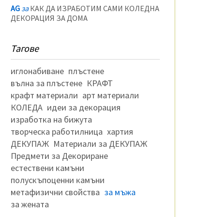
AG
за
КАК ДА ИЗРАБОТИМ САМИ КОЛЕДНА
ДЕКОРАЦИЯ ЗА ДОМА
Тагове
иглонабиване
плъстене
вълна за плъстене
КРАФТ
крафт материали
арт материали
КОЛЕДА
идеи за декорация
изработка на бижута
творческа работилница
хартия
ДЕКУПАЖ
Материали за ДЕКУПАЖ
Предмети за Декориране
естествени камъни
полускъпоценни камъни
метафизични свойства
за мъжа
за жената