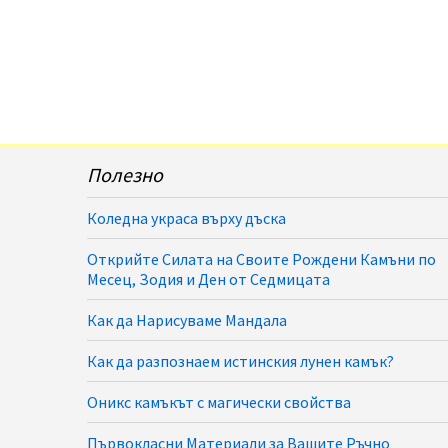
Полезно
Коледна украса върху дъска
Открийте Силата на Своите Рождени Камъни по
Месец, Зодия и Ден от Седмицата
Как да Нарисуваме Мандала
Как да разпознаем истинския лунен камък?
Оникс камъкът с магически свойства
Първокласни Материали за Вашите Ръчно