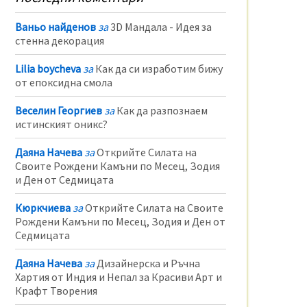
Ваньо найденов
за
3D Мандала - Идея за
стенна декорация
Lilia boycheva
за
Как да си изработим бижу
от епоксидна смола
Веселин Георгиев
за
Как да разпознаем
истинският оникс?
Даяна Начева
за
Открийте Силата на
Своите Рождени Камъни по Месец, Зодия
и Ден от Седмицата
Кюркчиева
за
Открийте Силата на Своите
Рождени Камъни по Месец, Зодия и Ден от
Седмицата
Даяна Начева
за
Дизайнерска и Ръчна
Хартия от Индия и Непал за Красиви Арт и
Крафт Творения