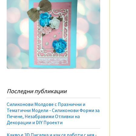
Последни публикации
Силиконови Молдове с Празнични и
Тематични Модели - Силиконови Форми за
Печене, Незабравими Отливки на
Декорации и DIY Проекти
Какво е 3D Писалка и как се работи с нея -