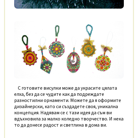
С готовите висулки може да украсите цялата
елха, без да се чудите как да подреждате
разностилни орнаменти. Можете да я оформите
дизайнерски, като си създадете своя, уникална
концепция. Надявам се с тази идея да съм ви
вдъхновила за малко коледно творчество. И нека
то да донесе радост и светлина в дома ви.