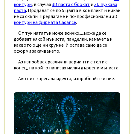
контури
, в случая
3D паста с брокат
и
3D пухкава
паста
. Продават се по 5 цвята в комплект и никак
не са скъпи. Предлагаме и по-професионални 3D
контури на фирмата Cadance
.
От тук нататък може всичко.....може да се
добавят някой мъниста, панделки, камъчета и
каквото още ни хрумне. И остава само да се
оформи закачването.
Аз изпробвах различни варианти с тел и с
конец, на който нанизах малки дървени мъниста.
Ако ви е харесала идеята, изпробвайте и вие.