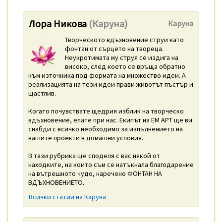
Лора Никова
(Каруна)
Каруна
Творческото вдъхновение струи като
фонтан от сърцето на твореца.
Неукротимата му струя се издига на
високо, след което се връща обратно
към източника под формата на множество идеи. А
реализацията на тези идеи прави животът пъстър и
щастлив.
Когато почувствате щедрия изблик на творческо
вдъхновение, елате при нас. Екипът на ЕМ АРТ ще ви
снабди с всичко необходимо за изпълнението на
вашите проекти в домашни условия.
В тази рубрика ще споделя с вас някой от
находките, на които съм се натъкнала благодарение
на вътрешното чудо, наречено ФОНТАН НА
ВДЪХНОВЕНИЕТО.
Всички статии на Каруна