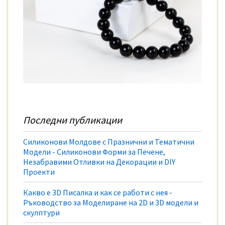
Последни публикации
Силиконови Молдове с Празнични и Тематични
Модели - Силиконови Форми за Печене,
Незабравими Отливки на Декорации и DIY
Проекти
Какво е 3D Писалка и как се работи с нея -
Ръководство за Моделиране на 2D и 3D модели и
скулптури