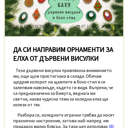
ИДЕИ И ВДЪХНОВЕНИЕ
07.10.18
07.12.20
ДА СИ НАПРАВИМ ОРНАМЕНТИ ЗА
ЕЛХА ОТ ДЪРВЕНИ ВИСУЛКИ
Тези дървени висулки привлякоха вниманието
ми, още щом пристигнаха в склада. Обичам
щедрия колорит на щампите в бохо стил и се
залепвам навсякъде, където ги видя. Въпреки, че
са предназначени за бижута, веднага ми
светна, каква чудесна тема за коледна елха ще
излезе от тях.
Разбира се, коледните играчки трябва да носят
празнично настроение, затова най-напред им
придадох малко блясък. За тази цел използвах
3D