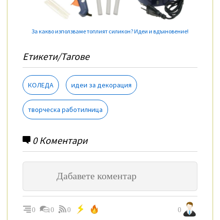
За какво използваме топлият силикон? Идеи и вдъхновение!
Етикети/Тагове
КОЛЕДА
идеи за декорация
творческа работилница
0
Коментари
0
0
0
0