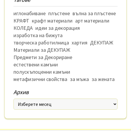
иглонабиване
плъстене
вълна за плъстене
КРАФТ
крафт материали
арт материали
КОЛЕДА
идеи за декорация
изработка на бижута
творческа работилница
хартия
ДЕКУПАЖ
Материали за ДЕКУПАЖ
Предмети за Декориране
естествени камъни
полускъпоценни камъни
метафизични свойства
за мъжа
за жената
Архив