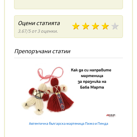
Оцени статията
1 звезди
2 звезди
3 звезди
4 зве
5 з
3.67/5 от 3 оценки.
Препоръчани статии
Автентична българска мартеница Пижо и Пенда