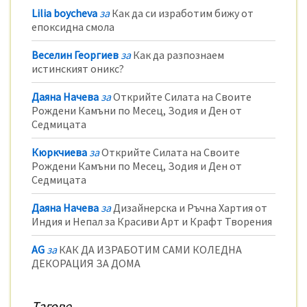
Lilia boycheva
за
Как да си изработим бижу от
епоксидна смола
Веселин Георгиев
за
Как да разпознаем
истинският оникс?
Даяна Начева
за
Открийте Силата на Своите
Рождени Камъни по Месец, Зодия и Ден от
Седмицата
Кюркчиева
за
Открийте Силата на Своите
Рождени Камъни по Месец, Зодия и Ден от
Седмицата
Даяна Начева
за
Дизайнерска и Ръчна Хартия от
Индия и Непал за Красиви Арт и Крафт Творения
AG
за
КАК ДА ИЗРАБОТИМ САМИ КОЛЕДНА
ДЕКОРАЦИЯ ЗА ДОМА
Тагове