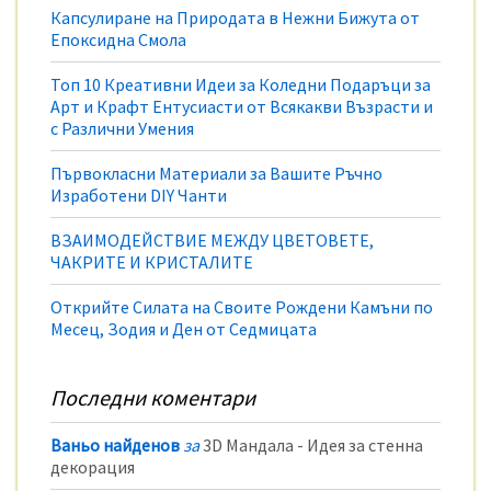
Капсулиране на Природата в Нежни Бижута от
Епоксидна Смола
Топ 10 Креативни Идеи за Коледни Подаръци за
Арт и Крафт Ентусиасти от Всякакви Възрасти и
с Различни Умения
Първокласни Материали за Вашите Ръчно
Изработени DIY Чанти
ВЗАИМОДЕЙСТВИЕ МЕЖДУ ЦВЕТОВЕТЕ,
ЧАКРИТЕ И КРИСТАЛИТЕ
Открийте Силата на Своите Рождени Камъни по
Месец, Зодия и Ден от Седмицата
Последни коментари
Ваньо найденов
за
3D Мандала - Идея за стенна
декорация