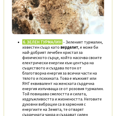
6. ЗЕЛЕН ТУРМАЛИН
- Зеленият турмалин,
известен също като
верделит
, е може би
най-добрият лечебен кристал за
физическото сърце, който насочва своите
електрически енергии към центъра на
съществото и създава поток от
благотворна енергия за всички части на
тялото и психиката. Това е мъжкият или
ЯНГ еквивалент на женската сърдечна
енергия излъчваща се от розовия турмалин.
Той повишава смелостта и силата,
издръжливостта и жизнеността. Неговите
духовни вибрации са в хармония с
енергиите на Земята, те отварят
сърдечната чакра и създават силен