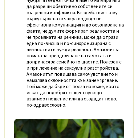
чуждата
гледна точка в името на мира или
да разреши обективно собствените си
вътрешни конфликти. Въздействието му
върху гърлената чакра води до по-
ефективна комуникация и до осъзнаване на
факта, че думите формират реалността и
че промяната на речника, може да отрази
една по-висша и по-синхронизирана с
личностните нужди реалност. Амазонитът
помага за преодоляване на самотата и
допринася за семейното щастие. Полезен е
и при лечение на сексуални разстройства.
Амазонитът повишава самочувствието и
намалява склонността към занемяряване.
Той може да бъде от полза на мъже, които
искат да подобрят съществуващо
взаимоотношение или да създадат ново,
по-здравословно.