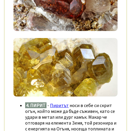
4. ПИРИТ
-
Пиритът
носи в себе си скрит
огън, който може да бъде съживен, като се
удари в метал или дург камък. Макар че
отговаря на елемента Земя, той резонира и
с енергията на Огъня, носеща топлината и