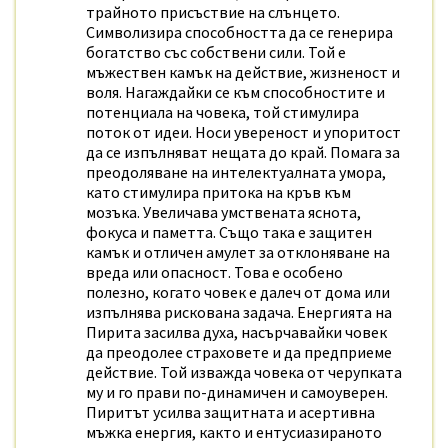
трайното присъствие на слънцето.
Символизира способността да се генерира
богатство със собствени сили. Той е
мъжествен камък на действие, жизненост и
воля. Нагаждайки се към способностите и
потенциала на човека, той стимулира
поток от идеи. Носи увереност и упоритост
да се изпълняват нещата до край. Помага за
преодоляване на интелектуалната умора,
като стимулира притока на кръв към
мозъка. Увеличава умствената яснота,
фокуса и паметта. Също така е защитен
камък и отличен амулет за отклоняване на
вреда или опасност. Това е особено
полезно, когато човек е далеч от дома или
изпълнява рискована задача. Енергията на
Пирита засилва духа, насърчавайки човек
да преодолее страховете и да предприеме
действие. Той изважда човека от черупката
му и го прави по-динамичен и самоуверен.
Пиритът усилва защитната и асертивна
мъжка енергия, както и ентусиазираното