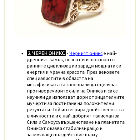
2. ЧЕРЕН ОНИКС
-
Черният оникс
е най-
древният камък, познат и използван от
ранните цивилизации заради мощната си
енергия и мрачна красота. През вековете
специалистите в областта на
метафизиката са започнали да оценяват
противоречивите сили на Оникса и са се
научили да използват дори отрицателните
му черти за постигане на положителни
резултати. Той интегрира двойствеността
в личността и е най-добрият талисман за
Сила и Самоусъвършенстване на планетата.
Ониксът оказва стабилизиращо и
заземяващо въздействие върху