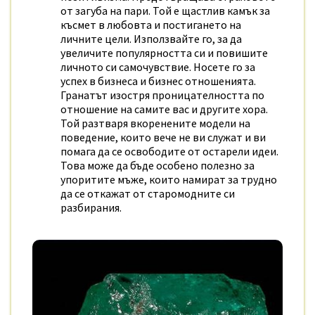
от загуба на пари. Той е щастлив камък за
късмет в любовта и постигането на
личните цели. Използвайте го, за да
увеличите популярността си и повишите
личното си самочувствие. Носете го за
успех в бизнеса и бизнес отношенията.
Гранатът изостря проницателността по
отношение на самите вас и другите хора.
Той разтваря вкоренените модели на
поведение, които вече не ви служат и ви
помага да се освободите от остарели идеи.
Това може да бъде особено полезно за
упоритите мъже, които намират за трудно
да се откажат от старомодните си
разбирания.