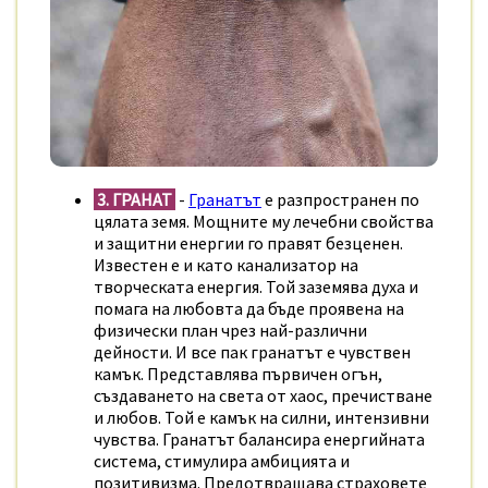
3. ГРАНАТ
-
Гранатът
е разпространен по
цялата земя. Мощните му лечебни свойства
и защитни енергии го правят безценен.
Известен е и като канализатор на
творческата енергия. Той заземява духа и
помага на любовта да бъде проявена на
физически план чрез най-различни
дейности. И все пак гранатът е чувствен
камък. Представлява първичен огън,
създаването на света от хаос, пречистване
и любов. Той е камък на силни, интензивни
чувства. Гранатът балансира енергийната
система, стимулира амбицията и
позитивизма. Предотвращава страховете