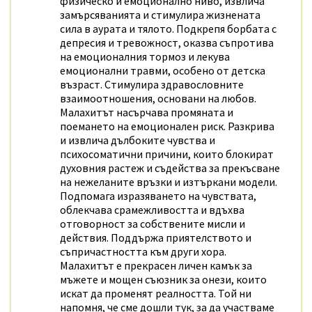
физическо и емоционално ниво, извлича
замърсяванията и стимулира жизнената
сила в аурата и тялото. Подкрепя борбата с
депресия и тревожност, оказва съпротива
на емоционалния тормоз и лекува
емоционални травми, особено от детска
възраст. Стимулира здравословните
взаимоотношения, основани на любов.
Малахитът насърчава промяната и
поемането на емоционален риск. Разкрива
и извлича дълбоките чувства и
психосоматични причини, които блокират
духовния растеж и съдейства за прекъсване
на нежеланите връзки и изтъркани модели.
Подпомага изразяването на чувствата,
облекчава срамежливостта и вдъхва
отговорност за собствените мисли и
действия. Поддържа приятелството и
съпричастността към други хора.
Малахитът е прекрасен личен камък за
мъжете и мощен съюзник за онези, които
искат да променят реалността. Той ни
напомня, че сме дошли тук, за да участваме