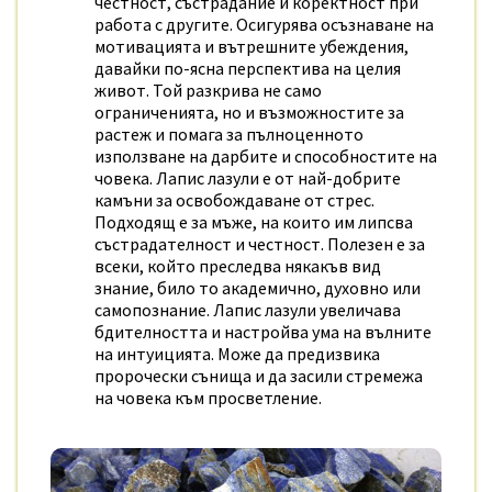
честност, състрадание и коректност при
работа с другите. Осигурява осъзнаване на
мотивацията и вътрешните убеждения,
давайки по-ясна перспектива на целия
живот. Той разкрива не само
ограниченията, но и възможностите за
растеж и помага за пълноценното
използване на дарбите и способностите на
човека. Лапис лазули е от най-добрите
камъни за освобождаване от стрес.
Подходящ е за мъже, на които им липсва
състрадателност и честност. Полезен е за
всеки, който преследва някакъв вид
знание, било то академично, духовно или
самопознание. Лапис лазули увеличава
бдителността и настройва ума на вълните
на интуицията. Може да предизвика
пророчески сънища и да засили стремежа
на човека към просветление.