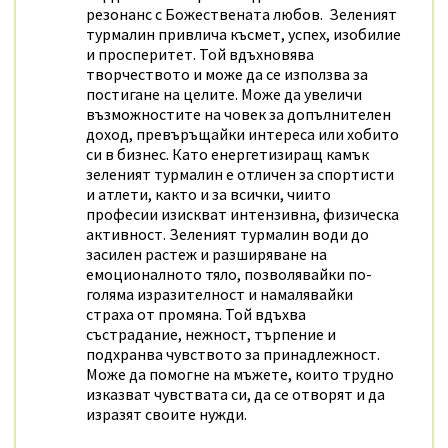
резонанс с Божествената любов. Зеленият
турмалин привлича късмет, успех, изобилие
и просперитет. Той вдъхновява
творчеството и може да се използва за
постигане на целите. Може да увеличи
възможностите на човек за допълнителен
доход, превъръщайки интереса или хобито
си в бизнес. Като енергетизиращ камък
зеленият турмалин е отличен за спортисти
и атлети, както и за всички, чиито
професии изискват интензивна, физическа
активност. Зеленият турмалин води до
засилен растеж и разширяване на
емоционалното тяло, позволявайки по-
голяма изразителност и намалявайки
страха от промяна. Той вдъхва
състрадание, нежност, търпение и
подхранва чувството за принадлежност.
Може да помогне на мъжете, които трудно
изказват чувствата си, да се отворят и да
изразят своите нужди.