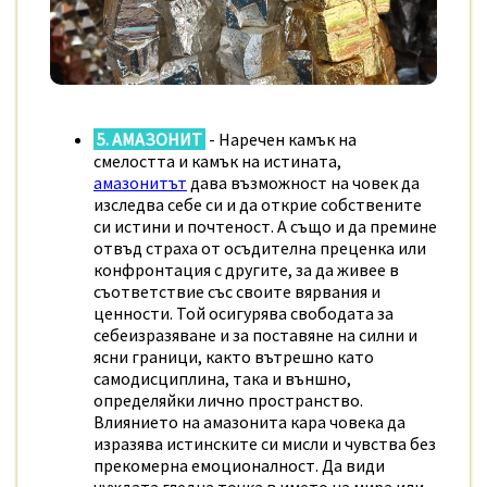
5. АМАЗОНИТ
- Наречен камък на
смелостта и камък на истината,
амазонитът
дава възможност на човек да
изследва себе си и да открие собствените
си истини и почтеност. А също и да премине
отвъд страха от осъдителна преценка или
конфронтация с другите, за да живее в
съответствие със своите вярвания и
ценности. Той осигурява свободата за
себеизразяване и за поставяне на силни и
ясни граници, както вътрешно като
самодисциплина, така и външно,
определяйки лично пространство.
Влиянието на амазонита кара човека да
изразява истинските си мисли и чувства без
прекомерна емоционалност. Да види