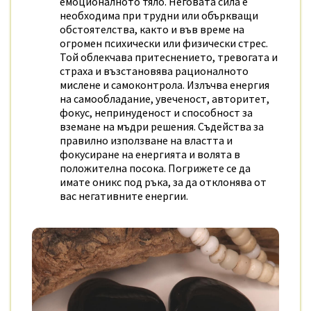
емоционалното тяло. Неговата сила е
необходима при трудни или объркващи
обстоятелства, както и във време на
огромен психически или физически стрес.
Той облекчава притеснението, тревогата и
страха и възстановява рационалното
мислене и самоконтрола. Излъчва енергия
на самообладание, увеченост, авторитет,
фокус, непринуденост и способност за
вземане на мъдри решения. Съдейства за
правилно използване на властта и
фокусиране на енергията и волята в
положителна посока. Погрижете се да
имате оникс под ръка, за да отклонява от
вас негативните енергии.