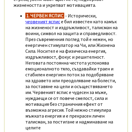
жизнеността и укрепват мотивацията.
1. ЧЕРВЕН ЯСПИС
- Исторически,
червеният яспис
е бил известен като камък
на жизненост и издръжливост, талисман на
воини, символ на защита и справедливост.
През съвременния поглед той е нежен, но
енергичен стимулатор на Чи, или Жизнена
Сила. Носител е на физическа енергия,
издръжливост, фокус и решителност.
Неговата постоянна честота успокоява
емоционалното тяло, създавайки траен и
стабилен енергиен поток за подобряване
на здравето или преодоляване на болести,
за поставяне на цели и осъществяването
им. Червеният яспис е чудесен за мъже,
нуждаещи се от повече смелост, сила и
мотивация без страничния ефект от
възможна агресия. Той нежно стимулира
мъжката енергия и
е прекрасен личен
талисман, за постигане и надминаване на
целите