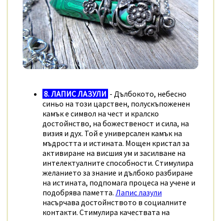
8. ЛАПИС ЛАЗУЛИ
- Дълбокото, небесно
синьо на този царствен, полускъпоженен
камък е символ на
чест и
кралско
достойнство, на божественост и сила, на
визия и дух. Той е универсален камък на
мъдростта и истината. Мощен кристал за
активиране на висшия ум и засилване на
интелектуалните способности. Стимулира
желанието за знание и дълбоко разбиране
на истината, подпомага процеса на учене и
подобрява паметта.
Лапис лазули
насърчава достойнството в социалните
контакти. Стимулира качествата на