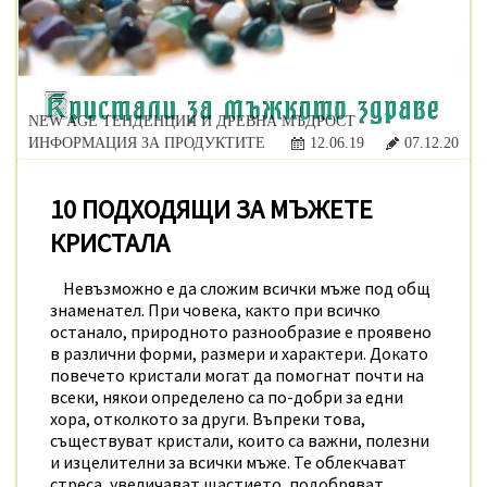
NEW AGE ТЕНДЕНЦИИ И ДРЕВНА МЪДРОСТ
ИНФОРМАЦИЯ ЗА ПРОДУКТИТЕ
12.06.19
07.12.20
10 ПОДХОДЯЩИ ЗА МЪЖЕТЕ
КРИСТАЛА
Невъзможно е да сложим всички мъже под общ
знаменател. При човека, както при всичко
останало, природното разнообразие е проявено
в различни форми, размери и характери.
Докато
повечето кристали могат да помогнат почти на
всеки, някои определено са по-добри за едни
хора, отколкото за други.
Въпреки това,
съществуват кристали, които са важни, полезни
и изцелителни за всички мъже. Те облекчават
стреса, увеличават щастието, подобряват