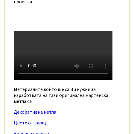
проекти.
Метериалите който ще са Ви нужни за
изработката на тази оригинална мартенска
метла са:
Декоративна метла
Цвете от филц
Червена прежда