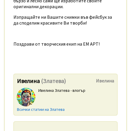
бързо и лесно сами ще изработите своите
оригинални декорации.
Изпращайте ни Вашите снимки във фейсбук за
да споделим красивите Ви творби!
Поздрави от творческия екип на ЕМ АРТ!
Ивелина
(Златева)
Ивелина
Ивелина Златева - влогър
Всички статии на Златева