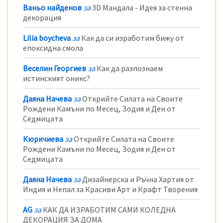
Ваньо найденов
за
3D Мандала - Идея за стенна
декорация
Lilia boycheva
за
Как да си изработим бижу от
епоксидна смола
Веселин Георгиев
за
Как да разпознаем
истинският оникс?
Даяна Начева
за
Открийте Силата на Своите
Рождени Камъни по Месец, Зодия и Ден от
Седмицата
Кюркчиева
за
Открийте Силата на Своите
Рождени Камъни по Месец, Зодия и Ден от
Седмицата
Даяна Начева
за
Дизайнерска и Ръчна Хартия от
Индия и Непал за Красиви Арт и Крафт Творения
AG
за
КАК ДА ИЗРАБОТИМ САМИ КОЛЕДНА
ДЕКОРАЦИЯ ЗА ДОМА