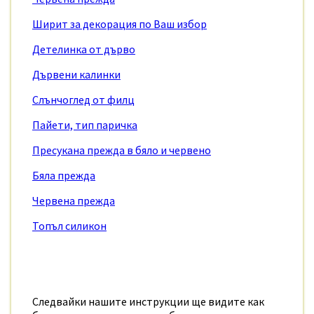
Ширит за декорация по Ваш избор
Детелинка от дърво
Дървени калинки
Слънчоглед от филц
Пайети, тип паричка
Пресукана прежда в бяло и червено
Бяла прежда
Червена прежда
Топъл силикон
Следвайки нашите инструкции ще видите как