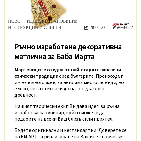
НОВО
ИДЕИ И ВДЪХНОВЕНИЕ
ИНСТРУКЦИИ И СЪВЕТИ
20.01.22
20.01.22
Ръчно изработена декоративна
метличка за Баба Марта
Мартениците са една от най-старите запазени
езически традиции
сред българите. Произходът
им не е много ясен, за него има много легенди, но
е ясно, че са стигнали до нас от дълбока
древност.
Нашият творчески екип Ви дава идея, за ръчна
изработка на сувенир, който можете да
подарите на всеки Ваш близък или приятел.
Бъдете оригинални и нестандартни! Доверете се
на ЕМ АРТ за реализиране на Вашите творчески