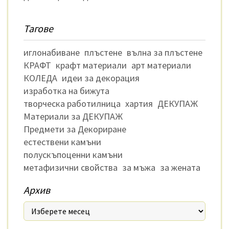
Тагове
иглонабиване
плъстене
вълна за плъстене
КРАФТ
крафт материали
арт материали
КОЛЕДА
идеи за декорация
изработка на бижута
творческа работилница
хартия
ДЕКУПАЖ
Материали за ДЕКУПАЖ
Предмети за Декориране
естествени камъни
полускъпоценни камъни
метафизични свойства
за мъжа
за жената
Архив