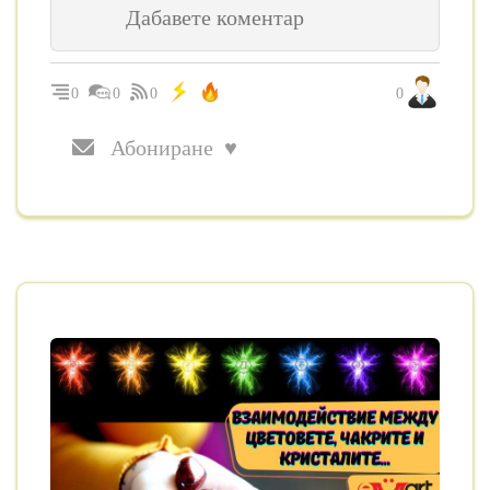
0
0
0
0
Абониране ♥