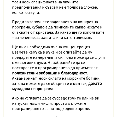
този носи спецификата на личните
предпочитания и съвсем не е толкова сложен,
колкото звучи.
Преди за започнете задаването на конкретна
програма, хубаво е да помислите какво искате и
очаквате от кристала. За какво ще го използвате
– за лечение, за защита или като талисман.
Ще ви е необходима пълна концентрация.
Вземете камъка в ръка и се опитайте да му
предадете намеренията си. Това може да се случи
с мисъл или с думи. Не забравяйте да се
постараете в програмирането да присъстват
положителни вибрации и благодарност
.
Аквамаринът носи силата на морските богини,
затова можете да се обърнете и към тях,
докато
му задавате програма
.
Ако не успявате да се съсредоточите или не ви
напускат лоши мисли, просто отложете
програмирането за по-подходящо време.