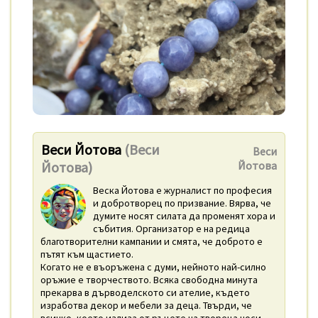
Веси Йотова
(Веси
Веси
Йотова)
Йотова
Веска Йотова е журналист по професия
и добротворец по призвание. Вярва, че
думите носят силата да променят хора и
събития. Организатор е на редица
благотворителни кампании и смята, че доброто е
пътят към щастието.
Когато не е въоръжена с думи, нейното най-силно
оръжие е творчеството. Всяка свободна минута
прекарва в дърводелското си ателие, където
изработва декор и мебели за деца. Твърди, че
всичко, което излиза от ръцете на твореца носи