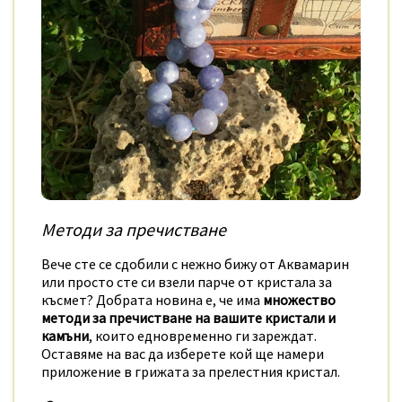
Методи за пречистване
Вече сте се сдобили с нежно бижу от Аквамарин
или просто сте си взели парче от кристала за
късмет? Добрата новина е, че има
множество
методи за пречистване на вашите кристали и
камъни
, които едновременно ги зареждат.
Оставяме на вас да изберете кой ще намери
приложение в грижата за прелестния кристал.