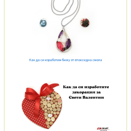
Как да си изработим бижу от епоксидна смола