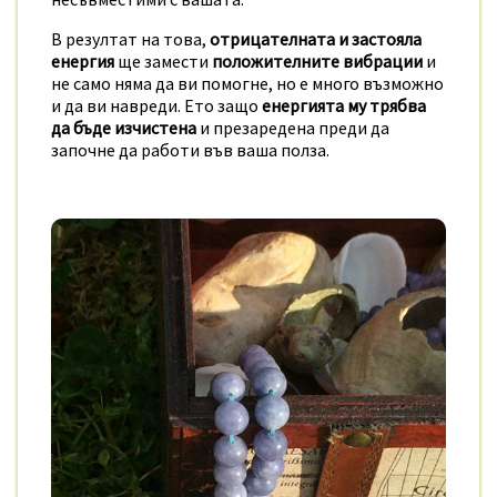
В резултат на това,
отрицателната и застояла
енергия
ще замести
положителните вибрации
и
не само няма да ви помогне, но е много възможно
и да ви навреди. Ето защо
енергията му трябва
да бъде изчистена
и презаредена преди да
започне да работи във ваша полза.