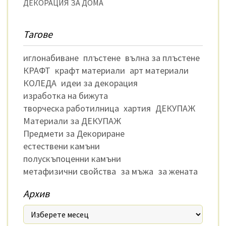
ДЕКОРАЦИЯ ЗА ДОМА
Тагове
иглонабиване
плъстене
вълна за плъстене
КРАФТ
крафт материали
арт материали
КОЛЕДА
идеи за декорация
изработка на бижута
творческа работилница
хартия
ДЕКУПАЖ
Материали за ДЕКУПАЖ
Предмети за Декориране
естествени камъни
полускъпоценни камъни
метафизични свойства
за мъжа
за жената
Архив