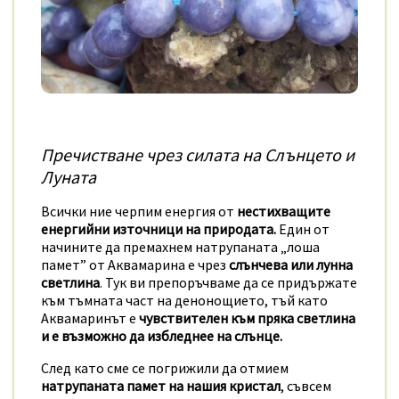
Пречистване чрез силата на Слънцето и
Луната
Всички ние черпим енергия от
нестихващите
енергийни източници на природата.
Един от
начините да премахнем натрупаната „лоша
памет” от Аквамарина е чрез
слънчева или лунна
светлина
. Тук ви препоръчваме да се придържате
към тъмната част на денонощието, тъй като
Аквамаринът е
чувствителен към пряка светлина
и е възможно да избледнее на слънце.
След като сме се погрижили да отмием
натрупаната памет на нашия кристал
, съвсем