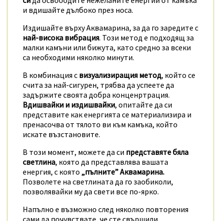
и вдишайте дълбоко през носа.
Издишайте върху Аквамарина, за да го заредите с
най-висока вибрация
. Този метод е подходящ за
малки камъни или бижута, като средно за всеки
са необходими няколко минути.
В комбинация с
визуализиращия метод
, който се
счита за най-сигурен, трябва да успеете да
задържите своята добра конценртрация.
Вдишвайки и издишвайки
, опитайте да си
представите как енергията се материализира и
пренасочва от тялото ви към камъка, който
искате възстановите.
В този момент, можете да си
представяте бяла
светлина
, която да представлява вашата
енергия, с която
„пълните” Аквамарина.
Позволете на светлината да го заобиколи,
позволявайки му да свети все по-ярко.
Напълно е възможно след няколко повторения
сами да почувствате, че сте свършили