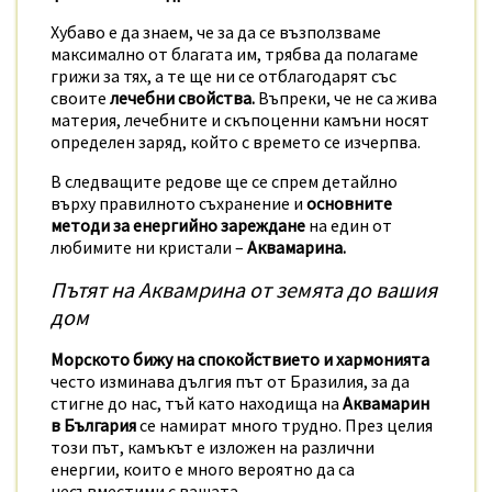
Хубаво е да знаем, че за да се възползваме
максимално от благата им, трябва да полагаме
грижи за тях, а те ще ни се отблагодарят със
своите
лечебни свойства.
Въпреки, че не са жива
материя, лечебните и скъпоценни камъни носят
определен заряд, който с времето се изчерпва.
В следващите редове ще се спрем детайлно
върху правилното съхранение и
основните
методи за енергийно зареждане
на един от
любимите ни кристали –
Аквамарина.
Пътят на Аквамрина от земята до вашия
дом
Морското бижу на спокойствието и хармонията
често изминава дългия път от Бразилия, за да
стигне до нас, тъй като находища на
Аквамарин
в България
се намират много трудно. През целия
този път, камъкът е изложен на различни
енергии, които е много вероятно да са
несъвместими с вашата.