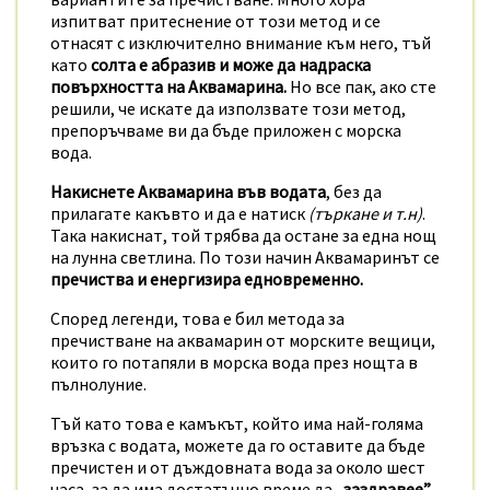
изпитват притеснение от този метод и се
отнасят с изключително внимание към него, тъй
като
солта е абразив и може да надраска
повърхността на Аквамарина.
Но все пак, ако сте
решили, че искате да използвате този метод,
препоръчваме ви да бъде приложен с морска
вода.
Накиснете Аквамарина във водата
, без да
прилагате какъвто и да е натиск
(търкане и т.н)
.
Така накиснат, той трябва да остане за една нощ
на лунна светлина. По този начин Аквамаринът се
пречиства и енергизира едновременно.
Според легенди, това е бил метода за
пречистване на аквамарин от морските вещици,
които го потапяли в морска вода през нощта в
пълнолуние.
Тъй като това е камъкът, който има най-голяма
връзка с водата, можете да го оставите да бъде
пречистен и от дъждовната вода за около шест
часа, за да има достатъчно време да
„заздравее”