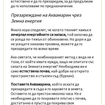
естествено е да го презаредим, за да продължим
да го използваме по предназначение.
Презареждане на Аквамарин чрез
Земна енергия
Много хора споделят, че когато техният камък е
изчерпал енергийните си запаси,
той започва да
се усеща по-тежък от обикновено. Но дори и да
не усещате никаква промяна, можете да го
презаредите по всяко време.
Ако смятате, че комбинираният метод с вода не е
този, от който имате нужда, защо не опитате със
силата на Земната енергия? Необходима ви е
само
естествена почва
, най-добре на открито
пространство и стъклен съд (буркан).
Поставете Аквамарина
, който искате да
презаредите в съда и го заровете в земята.
Оставете го да престои няколко часа. Не е
необходимо да го покривате плътно с почва,
достатъчно е пръста да покрива своя