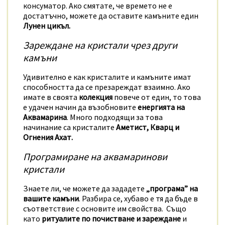
консуматор. Ако смятате, че времето не е
достатъчно, можете да оставите камъните един
Лунен цикъл.
Зареждане на кристали чрез други
камъни
Удивително е как кристалите и камъните имат
способността да се презареждат взаимно. Ако
имате в своята
колекция
повече от един, то това
е удачен начин да възобновите
енергията на
Аквамарина
. Много подходящи за това
начинание са кристалите
Аметист, Кварц и
Огнения Ахат.
Програмиране на аквамаринови
кристали
Знаете ли, че можете да зададете
„програма” на
вашите камъни
. Разбира се, хубаво е тя да бъде в
съответствие с основите им свойства. Също
като
ритуалите по почистване и зареждане
и