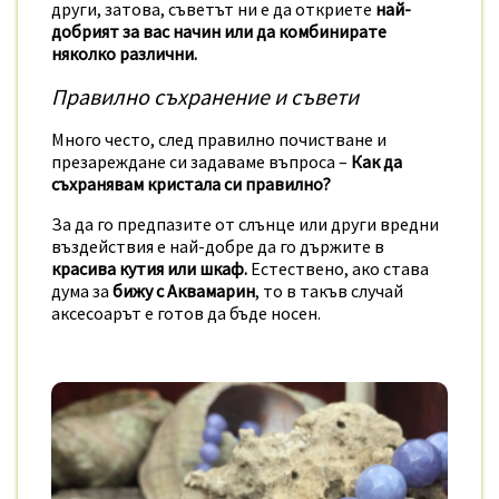
други, затова, съветът ни е да откриете
най-
добрият за вас начин или да комбинирате
няколко различни.
Правилно съхранение и съвети
Много често, след правилно почистване и
презареждане си задаваме въпроса –
Как да
съхранявам кристала си правилно?
За да го предпазите от слънце или други вредни
въздействия е най-добре да го държите в
красива кутия или шкаф.
Естествено, ако става
дума за
бижу с Аквамарин
, то в такъв случай
аксесоарът е готов да бъде носен.