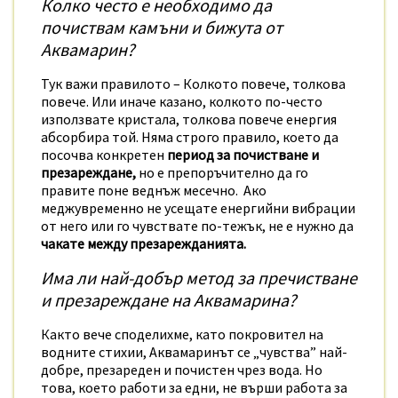
Колко често е необходимо да
почиствам камъни и бижута от
Аквамарин?
Тук важи правилото – Колкото повече, толкова
повече. Или иначе казано, колкото по-често
използвате кристала, толкова повече енергия
абсорбира той. Няма строго правило, което да
посочва конкретен
период за почистване и
презареждане,
но е препоръчително да го
правите поне веднъж месечно. Ако
меджувременно не усещате енергийни вибрации
от него или го чувствате по-тежък, не е нужно да
чакате между презарежданията.
Има ли най-добър метод за пречистване
и презареждане на Аквамарина?
Както вече споделихме, като покровител на
водните стихии, Аквамаринът се „чувства” най-
добре, презареден и почистен чрез вода. Но
това, което работи за едни, не върши работа за