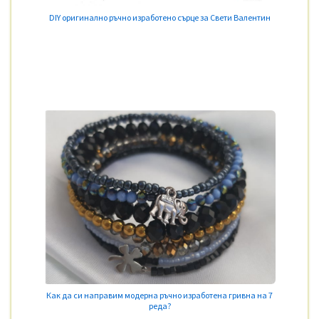
DIY оригинално ръчно изработено сърце за Свети Валентин
Как да си направим модерна ръчно изработена гривна на 7
реда?