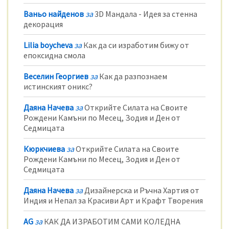
Ваньо найденов
за
3D Мандала - Идея за стенна
декорация
Lilia boycheva
за
Как да си изработим бижу от
епоксидна смола
Веселин Георгиев
за
Как да разпознаем
истинският оникс?
Даяна Начева
за
Открийте Силата на Своите
Рождени Камъни по Месец, Зодия и Ден от
Седмицата
Кюркчиева
за
Открийте Силата на Своите
Рождени Камъни по Месец, Зодия и Ден от
Седмицата
Даяна Начева
за
Дизайнерска и Ръчна Хартия от
Индия и Непал за Красиви Арт и Крафт Творения
AG
за
КАК ДА ИЗРАБОТИМ САМИ КОЛЕДНА