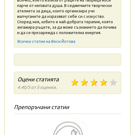
парче от неговата душа. В седмичните творчески
ателиета за деца, които организира учи
малчуганите да изразяват себе си с изкуство.
Според нея, хобито е най-добрата терапия, която
ангажира ръцете, за да може съзнанието да почива
и да се презарежда с положителна енергия.
Всички статии на Веси Йотова
Оцени статията
1 звезди
2 звезди
3 звезди
4 зве
5 з
4.40/5 от 5 оценки.
Препоръчани статии