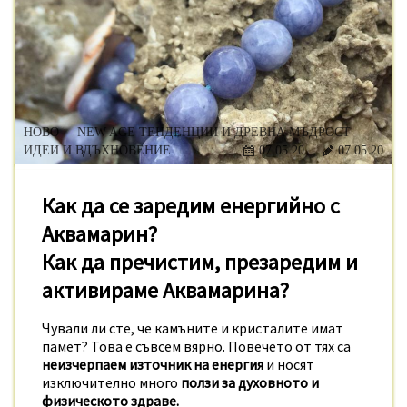
НОВО
NEW AGE ТЕНДЕНЦИИ И ДРЕВНА МЪДРОСТ
ИДЕИ И ВДЪХНОВЕНИЕ
07.05.20
07.05.20
Как да се заредим енергийно с
Аквамарин?
Как да пречистим, презаредим и
активираме Аквамарина?
Чували ли сте, че камъните и кристалите имат
памет? Това е съвсем вярно. Повечето от тях са
неизчерпаем източник на енергия
и носят
изключително много
ползи за духовното и
физическото здраве.