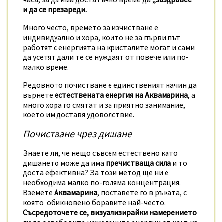
и да се презареди.
Много често, времето за изчистване е
индивидуално и хора, които не за първи път
работят с енергията на кристалите могат и сами
да усетят дали те се нуждаят от повече или по-
малко време.
Редовното почистване е единственият начин да
върнете
естествената енергия на Аквамарина
, а
много хора го смятат и за приятно занимание,
което им доставя удоволствие.
Почистване чрез дишане
Знаете ли, че нещо съвсем естествено като
дишането може да има
пречистваща сила
и то
доста ефективна? За този метод ще ни е
необходима малко по-голяма концентрация.
Вземете
Аквамарина
, поставете го в ръката, с
която обикновено боравите най-често.
Съсредоточете се, визуализирайки намерението
си
да освободите нежеланите енергии от камъка