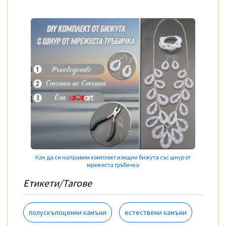
Как да си направим комплект изящни бижута със шнур от
мрежеста тръбичка
Етикети/Тагове
полускъпоценни камъни
естествени камъни