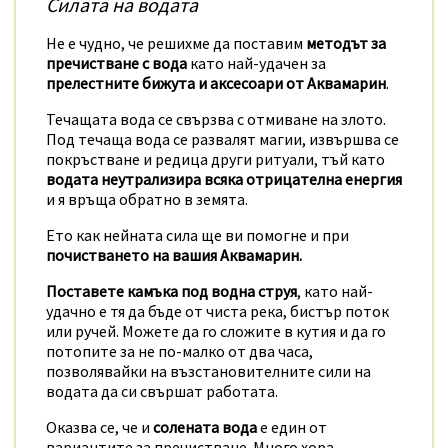
Силата на водата
Не е чудно, че решихме да поставим
методът за
пречистване с вода
като най-удачен за
прелестните бижута и аксесоари от Аквамарин
.
Течащата вода се свързва с отмиване на злото.
Под течаща вода се развалят магии, извършва се
покръстване и редица други ритуали, тъй като
водата неутрализира всяка отрицателна енергия
и я връща обратно в земята.
Ето как нейната сила ще ви помогне и при
почистването на вашия Аквамарин.
Поставете камъка под водна струя
, като най-
удачно е тя да бъде от чиста река, бистър поток
или ручей. Можете да го сложите в кутия и да го
потопите за не по-малко от два часа,
позволявайки на възстановителните сили на
водата да си свършат работата.
Оказва се, че и
солената вода
е един от
вариантите за пречистване. Много хора