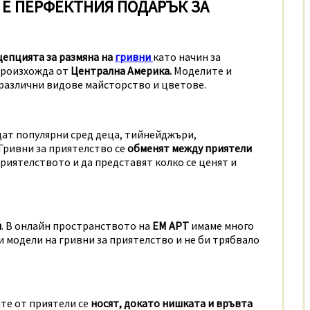
 Е ПЕРФЕКТНИЯ ПОДАРЪК ЗА
епцията за размяна на
гривни
като начин за
 произхожда от
Централна Америка.
Моделите и
 различни видове майсторство и цветове.
ат популярни сред деца, тийнейджъри,
 Гривни за приятелство се
обменят между приятели
риятелството и да представят колко се ценят и
и
. В онлайн пространството на
ЕМ АРТ
имаме много
 модели на гривни за приятелство и не би трябвало
ите от приятели се
носят, докато нишката и връвта