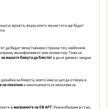
ицата, връвта, върху която мънистата ще бъдат
ги.
ат да бъдат мека гъвкава струнна тел, найлонов
 коприна, монофиламент или полиестер. Това са
 на вашите бижута да блестят
и да се движат заедно
 дизайна на бижута, която има за цел да отвори и
а на плъзгане
и закопчалката се използва за
ерите в
магазините на ЕМ АРТ.
Разнообразие в стил,