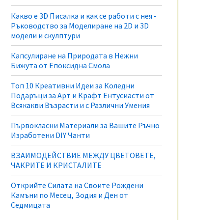
Какво е 3D Писалка и как се работи с нея -
Ръководство за Моделиране на 2D и 3D
модели и скулптури
Капсулиране на Природата в Нежни
Бижута от Епоксидна Смола
Топ 10 Креативни Идеи за Коледни
Подаръци за Арт и Крафт Ентусиасти от
Всякакви Възрасти и с Различни Умения
Първокласни Материали за Вашите Ръчно
Изработени DIY Чанти
ВЗАИМОДЕЙСТВИЕ МЕЖДУ ЦВЕТОВЕТЕ,
ЧАКРИТЕ И КРИСТАЛИТЕ
Открийте Силата на Своите Рождени
Камъни по Месец, Зодия и Ден от
Седмицата