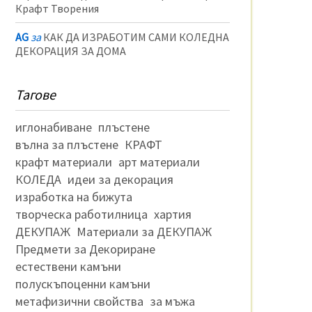
Крафт Творения
AG
за
КАК ДА ИЗРАБОТИМ САМИ КОЛЕДНА
ДЕКОРАЦИЯ ЗА ДОМА
Тагове
иглонабиване
плъстене
вълна за плъстене
КРАФТ
крафт материали
арт материали
КОЛЕДА
идеи за декорация
изработка на бижута
творческа работилница
хартия
ДЕКУПАЖ
Материали за ДЕКУПАЖ
Предмети за Декориране
естествени камъни
полускъпоценни камъни
метафизични свойства
за мъжа