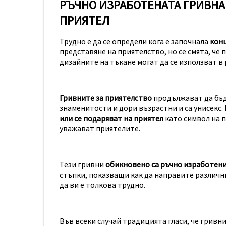
РЪЧНО ИЗРАБОТЕНАТА ГРИВНА
ПРИЯТЕЛ
Трудно е да се определи кога е започнала
конц
представяне на приятелство, но се смята, че
дизайните на тъкане могат да се използват в
Гривните за приятелство
продължават да бъд
знаменитости и дори възрастни и са унисекс.
или се подаряват на приятел
като символ на п
уважават приятелите.
Тези гривни
обикновено са ръчно изработен
стъпки, показващи как да направите различни
да ви е толкова трудно.
Във всеки случай традицията гласи, че гривн