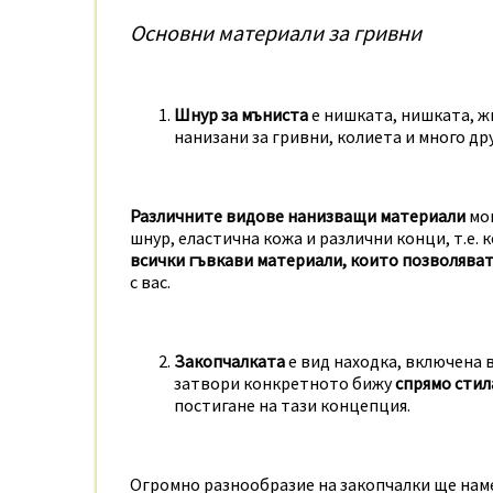
Основни материали за гривни
Шнур за мъниста
е нишката, нишката, ж
нанизани за гривни, колиета и много дру
Различните видове нанизващи материали
мог
шнур, еластична кожа и различни конци, т.е.
всички гъвкави материали, които позволяват
с вас.
Закопчалката
е вид находка, включена в
затвори конкретното бижу
спрямо стил
постигане на тази концепция.
Огромно разнообразие на закопчалки ще нам