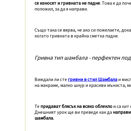
се износят и гривната не падне
. Това е да по
положил, за да я направи.
Също така се вярва, че ако си пожелаете, док
когато гривната в крайна сметка падне.
Гривна тип шамбала - перфектен под
Виждали ли сте
гривни в стил Шамбала
и мисл
на макраме, малко шнур и красиви мъниста, м
Те
придават блясък на всяко облекло
и са хит
Днешният урок ще ви преведе как да
направит
шамбала.