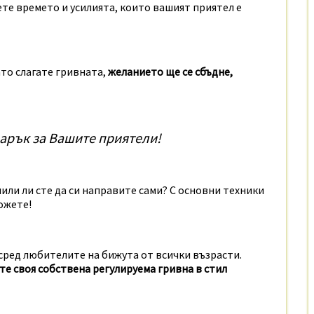
чете времето и усилията, които вашият приятел е
ато слагате гривната,
желанието ще се сбъдне,
арък за Вашите приятели!
или ли сте да си направите сами? С основни техники
ожете!
 сред любителите на бижута от всички възрасти.
е своя собствена регулируема гривна в стил