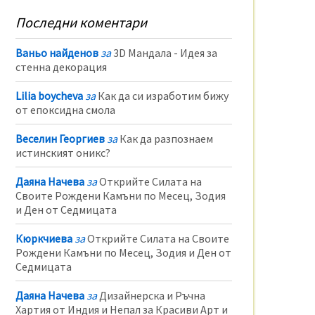
Последни коментари
Ваньо найденов
за
3D Мандала - Идея за
стенна декорация
Lilia boycheva
за
Как да си изработим бижу
от епоксидна смола
Веселин Георгиев
за
Как да разпознаем
истинският оникс?
Даяна Начева
за
Открийте Силата на
Своите Рождени Камъни по Месец, Зодия
и Ден от Седмицата
Кюркчиева
за
Открийте Силата на Своите
Рождени Камъни по Месец, Зодия и Ден от
Седмицата
Даяна Начева
за
Дизайнерска и Ръчна
Хартия от Индия и Непал за Красиви Арт и