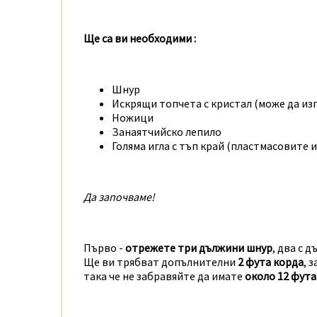
Ще са ви необходими :
Шнур
Искрящи топчета с кристал (може да из
Ножици
Занаятчийско лепило
Голяма игла с тъп край (пластмасовите и
Да започваме!
Първо -
отрежете три дължини шнур
, два с 
Ще ви трябват допълнителни
2 фута корда
, 
така че не забравяйте да имате
около 12 фута