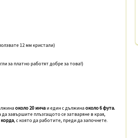
ползвате 12 мм кристали)
гли за платно работят добре за това!)
дължина
около 20 инча
и един с дължина
около 6 фута.
за да завършите плъзгащото се затваряне в края,
 корда
, с която да работите, преди да започнете.