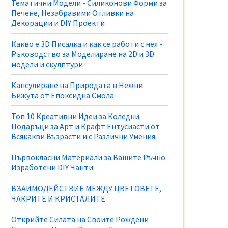
Тематични Модели - Силиконови Форми за
Печене, Незабравими Отливки на
Декорации и DIY Проекти
Какво е 3D Писалка и как се работи с нея -
Ръководство за Моделиране на 2D и 3D
модели и скулптури
Капсулиране на Природата в Нежни
Бижута от Епоксидна Смола
Топ 10 Креативни Идеи за Коледни
Подаръци за Арт и Крафт Ентусиасти от
Всякакви Възрасти и с Различни Умения
и
зди
Първокласни Материали за Вашите Ръчно
Изработени DIY Чанти
ВЗАИМОДЕЙСТВИЕ МЕЖДУ ЦВЕТОВЕТЕ,
ЧАКРИТЕ И КРИСТАЛИТЕ
Открийте Силата на Своите Рождени