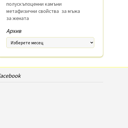
полускъпоценни камъни
метафизични свойства
за мъжа
за жената
Архив
Facebook