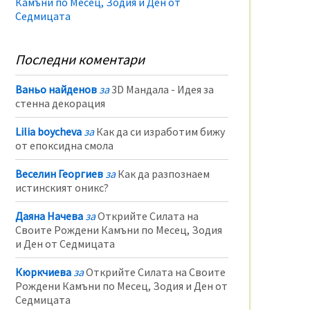
Камъни по Месец, Зодия и Ден от
Седмицата
Последни коментари
Ваньо найденов
за
3D Мандала - Идея за
стенна декорация
Lilia boycheva
за
Как да си изработим бижу
от епоксидна смола
Веселин Георгиев
за
Как да разпознаем
истинският оникс?
Даяна Начева
за
Открийте Силата на
Своите Рождени Камъни по Месец, Зодия
и Ден от Седмицата
Кюркчиева
за
Открийте Силата на Своите
Рождени Камъни по Месец, Зодия и Ден от
Седмицата