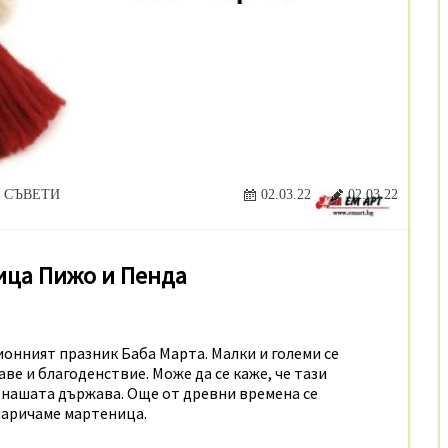
 СЪВЕТИ
02.03.22
02.03.22
ица Пижо и Пенда
ионният празник Баба Марта. Малки и големи се
ве и благоденствие. Може да се каже, че тази
 нашата държава. Още от древни времена се
 наричаме мартеница.