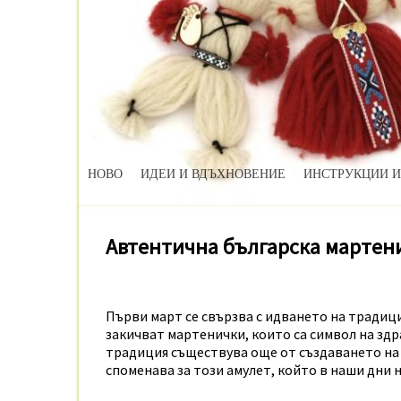
НОВО
ИДЕИ И ВДЪХНОВЕНИЕ
ИНСТРУКЦИИ И
Автентична българска мартен
Първи март се свързва с идването на традиц
закичват мартенички, които са символ на здра
традиция съществува още от създаването на
споменава за този амулет, който в наши дни