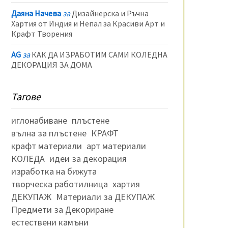
Даяна Начева
за
Дизайнерска и Ръчна
Хартия от Индия и Непал за Красиви Арт и
Крафт Творения
AG
за
КАК ДА ИЗРАБОТИМ САМИ КОЛЕДНА
ДЕКОРАЦИЯ ЗА ДОМА
Тагове
иглонабиване
плъстене
вълна за плъстене
КРАФТ
крафт материали
арт материали
КОЛЕДА
идеи за декорация
изработка на бижута
творческа работилница
хартия
ДЕКУПАЖ
Материали за ДЕКУПАЖ
Предмети за Декориране
естествени камъни