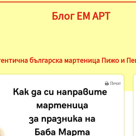
Блог ЕМ АРТ
тентична българска мартеница Пижо и Пе
Печат