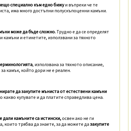
нещо специално към едно бижу
и въпреки че те
иста, има много достъпни полускъпоценни камъни.
мъни може да бъде сложно.
Трудно е да се определят
 камъни и етикетите, използвани за тяхното
терминологията
, използвана за тяхното описание,
за камък, който дори не е реален.
нирате да закупите мъниста от естествени камъни
но какво купувате и да платите справедлива цена.
е дали камъните са истински,
освен ако не ги
а, които трябва да знаете, за да можете да
закупите