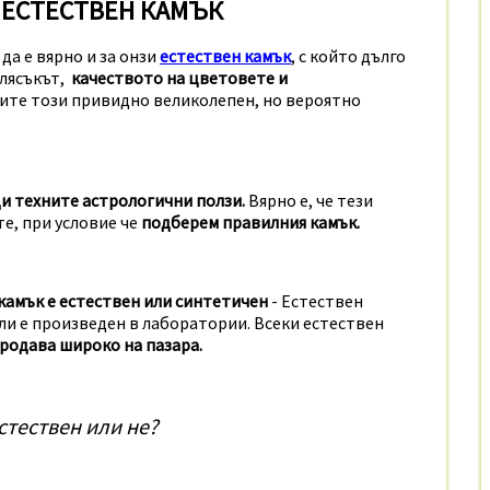
 ЕСТЕСТВЕН КАМЪК
 да е вярно и за онзи
естествен камък
, с който дълго
Блясъкът,
качеството на цветовете и
пите този привидно великолепен, но вероятно
и техните астрологични ползи.
Вярно е, че тези
е, при условие че
подберем правилния камък.
камък е естествен или синтетичен
- Естествен
или е произведен в лаборатории. Всеки естествен
продава широко на пазара.
стествен или не?