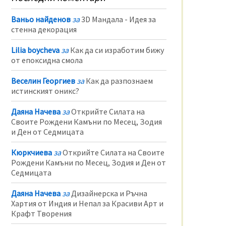
Ваньо найденов
за
3D Мандала - Идея за
стенна декорация
Lilia boycheva
за
Как да си изработим бижу
от епоксидна смола
Веселин Георгиев
за
Как да разпознаем
истинският оникс?
Даяна Начева
за
Открийте Силата на
Своите Рождени Камъни по Месец, Зодия
и Ден от Седмицата
Кюркчиева
за
Открийте Силата на Своите
Рождени Камъни по Месец, Зодия и Ден от
Седмицата
Даяна Начева
за
Дизайнерска и Ръчна
Хартия от Индия и Непал за Красиви Арт и
Крафт Творения