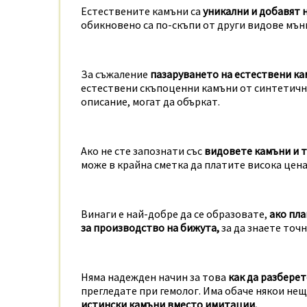
Естествените камъни са
уникални и добавят 
обикновено са по-скъпи от други видове мън
За съжаление
пазаруването на естествени ка
естествени скъпоценни камъни от синтетични
описание, могат да объркат.
Ако не сте запознати със
видовете камъни и 
може в крайна сметка да платите висока цена 
Винаги е най-добре да се образовате,
ако пла
за производство на бижута,
за да знаете точ
Няма надежден начин за това
как да разберет
прегледате при гемолог. Има обаче някои нещ
истински камъни вместо имитации.