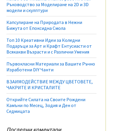
Ръководство за Моделиране на 2D и 3D
модели и скулптури
Капсулиране на Природата в Нежни
Бижута от Епоксидна Смола
Топ 10 Креативни Идеи за Коледни
Подаръци за Арт и Крафт Ентусиасти от
Всякакви Възрасти и с Различни Умения
Първокласни Материали за Вашите Ръчно
Изработени DIY Чанти
ВЗАИМОДЕЙСТВИЕ МЕЖДУ ЦВЕТОВЕТЕ,
ЧАКРИТЕ И КРИСТАЛИТЕ
Открийте Силата на Своите Рождени
Камъни по Месец, Зодия и Ден от
Седмицата
Последни коментари