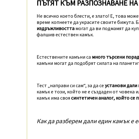
ПЪТЯТ КЪМ РАЗПОЗНАВАНЕ НА
Не всичко което блести, е злато! Е, това може
време копнеете да украсите своите бижута. 
издръжливостта
могат да ви подмамят да ку
фалшив естествен камък.
Естествените камъни са
много търсени порад
камъни могат да подобрят силата на планетит
Тест „направи си сам“, за да се
установи дали 
камък е този, който не е създаден от човека 
камък има своя
синтетичен аналог, който се 
Как да разберем дали един камък е е