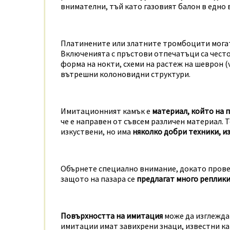
внимателни, тъй като газовият балон в едно 
Платинените или златните тромбоцити могат
Включенията с пръстови отпечатъци са често
форма на нокти, схеми на растеж на шеврон (
вътрешни колоновидни структури.
Имитационният камък е
материал, който на п
че е направен от съвсем различен материал. 
изкуствени, но има
няколко добри техники, из
Обърнете специално внимание, докато провер
защото на пазара се
предлагат много реплики
Повърхността на имитация
може да изглежда 
имитации имат завихрени знаци, известни кат