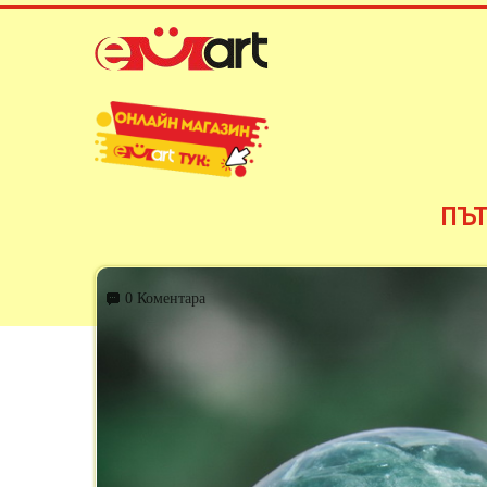
ПЪТ
0 Коментара