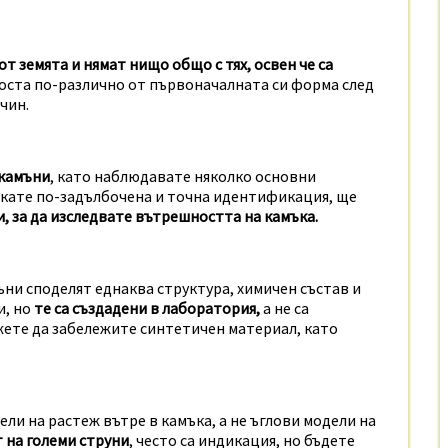
от земята и нямат нищо общо с тях, освен че са
 доста по-различно от първоначалната си форма след
чин.
 камъни
, като наблюдавате няколко основни
искате по-задълбочена и точна идентификация, ще
 за да изследвате вътрешността на камъка.
ни споделят еднаква структура, химичен състав и
и, но
те са създадени в лаборатория,
а не са
жете да забележите синтетичен материал, като
и на растеж вътре в камъка, а не ъглови модели на
т на големи струни
, често са индикация, но бъдете