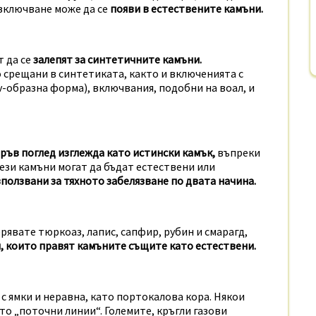
включване може да се
появи в естествените камъни.
 да се
залепят за синтетичните камъни.
 срещани в синтетиката, както и включенията с
v-образна форма), включвания, подобни на воал, и
ръв поглед изглежда като истински камък,
въпреки
Тези камъни могат да бъдат естествени или
ползвани за тяхното забелязване по двата начина.
явате тюркоаз, лапис, сапфир, рубин и смарагд,
, които правят камъните същите като естествени.
с ямки и неравна, като портокалова кора. Някои
о „поточни линии“. Големите, кръгли газови