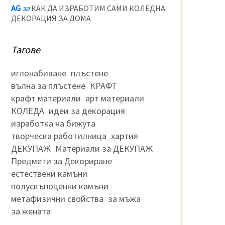
AG
за
КАК ДА ИЗРАБОТИМ САМИ КОЛЕДНА
ДЕКОРАЦИЯ ЗА ДОМА
Тагове
иглонабиване
плъстене
вълна за плъстене
КРАФТ
крафт материали
арт материали
КОЛЕДА
идеи за декорация
изработка на бижута
творческа работилница
хартия
ДЕКУПАЖ
Материали за ДЕКУПАЖ
Предмети за Декориране
естествени камъни
полускъпоценни камъни
метафизични свойства
за мъжа
за жената