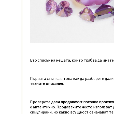
Ето списък на нещата, които трябва да имате
Първата стъпка в това как да разберете дали
техните описания.
Проверете
дали продавачът посочва произхо
е автентично. Продавачите често използват д
симулирани, но какво всъщност означават те