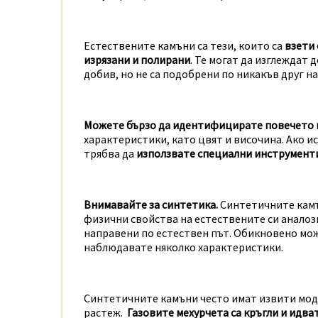
Естествените камъни са тези, които са
взети 
изрязани и полирани
. Те могат да изглеждат
добив, но не са подобрени по никакъв друг на
Можете бързо да идентифицирате повечето
характеристики, като цвят и височина. Ако 
трябва да
използвате специални инструменти,
Внимавайте за синтетика.
Синтетичните камъ
физични свойства на естествените си аналоз
направени по естествен път. Обикновено мо
наблюдавате няколко характеристики.
Синтетичните камъни често имат извити модел
растеж.
Газовите мехурчета са кръгли и идва