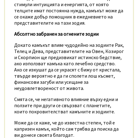
стимули интуицията и енергията, от която
телците имат постоянна нужда, камъкът може да
се окаже добър помощник в ежедневието на
представителите на тази зодия.
Абсолтно забранен за огнените зодии
Докато камъкът влияе чудодейно на зодиите Рак,
Телец и Дева, представителите на Овен, Козирог
и Скорпион ще предизвикат истинско бедствие,
ако използват камъка като лечебно средство.
Ако се изкушат да се украсят с бижу от кристала,
твърде вероятно е да ги сполети лош късмет,
финансови загуби или усещане за
неудовлетвореност от живота.
Смята се, че негативното влияние върху едни и
ползите при други се свързват с планетите,
които покровителстват камъните и зодиите.
Може да се каже, че до известна степен, той е
капризен камък, който сам трябва да поиска да
ви донесе своята благодат.