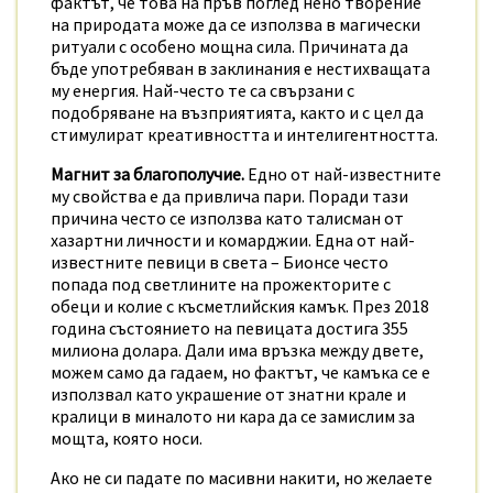
фактът, че това на пръв поглед нено творение
на природата може да се използва в магически
ритуали с особено мощна сила. Причината да
бъде употребяван в заклинания е нестихващата
му енергия. Най-често те са свързани с
подобряване на възприятията, както и с цел да
стимулират креативността и интелигентността.
Магнит за благополучие.
Едно от най-известните
му свойства е да привлича пари. Поради тази
причина често се използва като талисман от
хазартни личности и комарджии. Една от най-
известните певици в света – Бионсе често
попада под светлините на прожекторите с
обеци и колие с късметлийския камък. През 2018
година състоянието на певицата достига 355
милиона долара. Дали има връзка между двете,
можем само да гадаем, но фактът, че камъка се е
използвал като украшение от знатни крале и
кралици в миналото ни кара да се замислим за
мощта, която носи.
Ако не си падате по масивни накити, но желаете