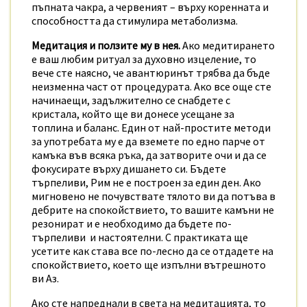
пъпната чакра, а червеният – върху коренната и
способността да стимулира метаболизма.
Медитация и ползите му в нея.
Ако медитирането
е ваш любим ритуал за духовно изцеление, то
вече сте наясно, че авантюринът трябва да бъде
неизменна част от процедурата. Ако все още сте
начинаещи, задължително се снабдете с
кристала, който ще ви донесе усещане за
топлина и баланс. Един от най-простите методи
за употребата му е да вземете по едно парче от
камъка във всяка ръка, да затворите очи и да се
фокусирате върху дишането си. Бъдете
търпеливи, Рим не е построен за един ден. Ако
мигновено не почувствате тялото ви да потъва в
дебрите на спокойствието, то вашите камъни не
резонират и е необходимо да бъдете по-
търпеливи и настоятелни. С практиката ще
усетите как става все по-лесно да се отдадете на
спокойствието, което ще изпълни вътрешното
ви Аз.
Ако сте напреднали в света на медитацията, то