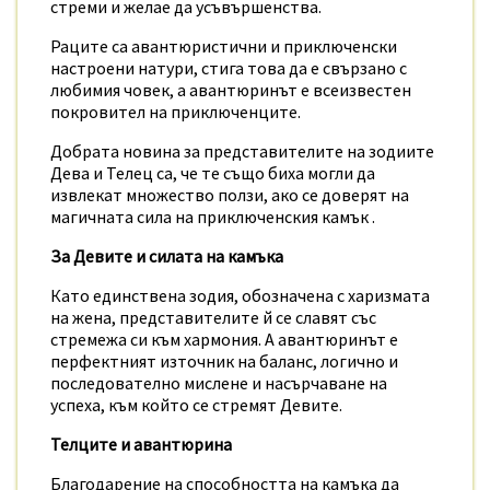
стреми и желае да усъвършенства.
Раците са авантюристични и приключенски
настроени натури, стига това да е свързано с
любимия човек, а авантюринът е всеизвестен
покровител на приключенците.
Добрата новина за представителите на зодиите
Дева и Телец са, че те също биха могли да
извлекат множество ползи, ако се доверят на
магичната сила на приключенския камък .
За Девите и силата на камъка
Като единствена зодия, обозначена с харизмата
на жена, представителите й се славят със
стремежа си към хармония. А авантюринът е
перфектният източник на баланс, логично и
последователно мислене и насърчаване на
успеха, към който се стремят Девите.
Телците и авантюрина
Благодарение на способността на камъка да