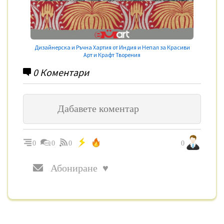
Дизайнерска и Ръчна Хартия от Индия и Непал за Красиви
Арт и Крафт Творения
0
Коментари
0
0
0
0
Абониране ♥