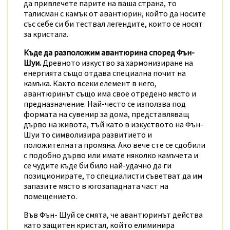
да привлечете парите на ваша страна, то
талисман с камък от авантюрин, който да носите
със себе си би тествал легендите, които се носят
за кристала.
Къде да разположим авантюрина според Фън-
Шуи.
Древното изкуство за хармонизиране на
енергията също отдава специална почит на
камъка. Както всеки елемент в него,
авантюринът също има свое отредено място и
предназначение. Най-често се използва под
формата на сувенир за дома, представляващ
дърво на живота, тъй като в изкуството на Фън-
Шуи то символизира развитието и
положителната промяна. Ако вече сте се сдобили
с подобно дърво или имате няколко камъчета и
се чудите къде би било най-удачно да ги
позиционирате, то специалисти съветват да им
запазите място в югозападната част на
помещението.
Във Фън- Шуй се смята, че авантюринът действа
като защитен кристал, който елиминира