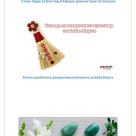
5 плюс Идеи За Блестящ И Ефирен Дамски Грим За Хелоуин
Ръчно изработена декоративна метличка за Баба Марта