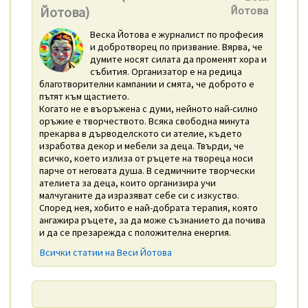
Йотова)
Йотова
Веска Йотова е журналист по професия
и добротворец по призвание. Вярва, че
думите носят силата да променят хора и
събития. Организатор е на редица
благотворителни кампании и смята, че доброто е
пътят към щастието.
Когато не е въоръжена с думи, нейното най-силно
оръжие е творчеството. Всяка свободна минута
прекарва в дърводелското си ателие, където
изработва декор и мебели за деца. Твърди, че
всичко, което излиза от ръцете на твореца носи
парче от неговата душа. В седмичните творчески
ателиета за деца, които организира учи
малчуганите да изразяват себе си с изкуство.
Според нея, хобито е най-добрата терапия, която
ангажира ръцете, за да може съзнанието да почива
и да се презарежда с положителна енергия.
Всички статии на Веси Йотова