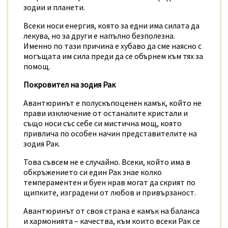
зодии и планети.
Всеки носи енергия, която за едни има силата да
лекува, но за други е напълно безполезна.
Именно по тази причина е хубаво да сме наясно с
могъщата им сила преди да се обърнем към тях за
помощ.
Покровител на зодия Рак
Авантюринът е полускъпоценен камък, който не
прави изключение от останалите кристали и
също носи със себе си мистична мощ, която
привлича по особен начин представителите на
зодия Рак.
Това съвсем не е случайно. Всеки, който има в
обкръжението си един Рак знае колко
темпераментен и буен нрав могат да скрият по
щипките, изградени от любов и привързаност.
Авантюринът от своя страна е камък на баланса
и хармонията – качества, към които всеки Рак се