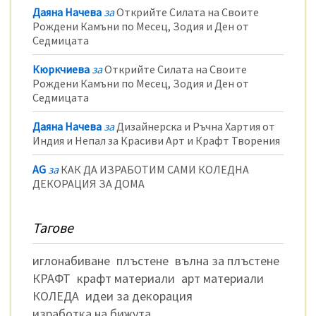
Даяна Начева
за
Открийте Силата на Своите
Рождени Камъни по Месец, Зодия и Ден от
Седмицата
Кюркчиева
за
Открийте Силата на Своите
Рождени Камъни по Месец, Зодия и Ден от
Седмицата
Даяна Начева
за
Дизайнерска и Ръчна Хартия от
Индия и Непал за Красиви Арт и Крафт Творения
AG
за
КАК ДА ИЗРАБОТИМ САМИ КОЛЕДНА
ДЕКОРАЦИЯ ЗА ДОМА
Тагове
иглонабиване
плъстене
вълна за плъстене
КРАФТ
крафт материали
арт материали
КОЛЕДА
идеи за декорация
изработка на бижута