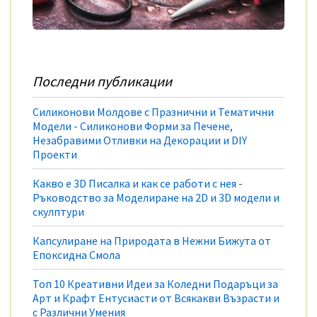
Последни публикации
Силиконови Молдове с Празнични и Тематични
Модели - Силиконови Форми за Печене,
Незабравими Отливки на Декорации и DIY
Проекти
Какво е 3D Писалка и как се работи с нея -
Ръководство за Моделиране на 2D и 3D модели и
скулптури
Капсулиране на Природата в Нежни Бижута от
Епоксидна Смола
Топ 10 Креативни Идеи за Коледни Подаръци за
Арт и Крафт Ентусиасти от Всякакви Възрасти и
с Различни Умения