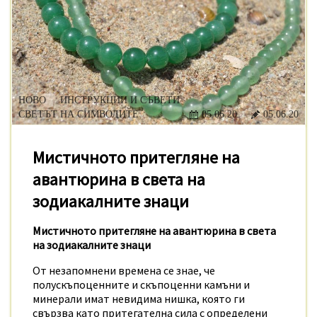
НОВО
ИНСТРУКЦИИ И СЪВЕТИ
СВЕТЪТ НА СИМВОЛИТЕ
05.06.20
05.06.20
Мистичното притегляне на
авантюрина в света на
зодиакалните знаци
Мистичното притегляне на авантюрина в света
на зодиакалните знаци
От незапомнени времена се знае, че
полускъпоценните и скъпоценни камъни и
минерали имат невидима нишка, която ги
свързва като притегателна сила с определени