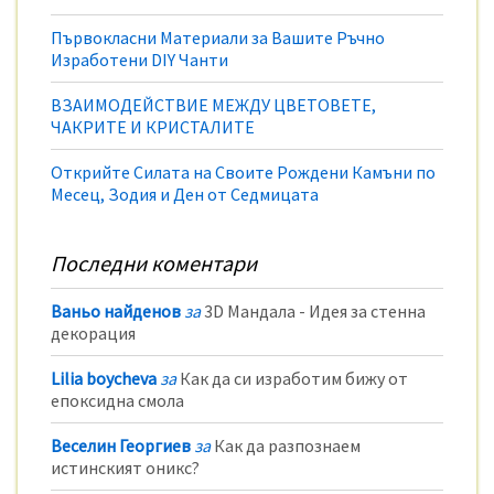
Първокласни Материали за Вашите Ръчно
Изработени DIY Чанти
ВЗАИМОДЕЙСТВИЕ МЕЖДУ ЦВЕТОВЕТЕ,
ЧАКРИТЕ И КРИСТАЛИТЕ
Открийте Силата на Своите Рождени Камъни по
Месец, Зодия и Ден от Седмицата
Последни коментари
Ваньо найденов
за
3D Мандала - Идея за стенна
декорация
Lilia boycheva
за
Как да си изработим бижу от
епоксидна смола
Веселин Георгиев
за
Как да разпознаем
истинският оникс?