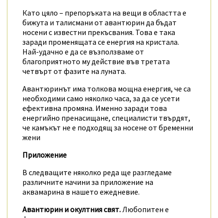
Като цяло – препоръката на вещи в областта е
бижута и талисмани от авантюрин да бъдат
носени с известни прекъсвания. Това е така
заради променящата се енергия на кристала.
Най-удачно е да се възползваме от
благоприятното му действие във третата
четвърт от фазите на луната.
Авантюринът има толкова мощна енергия, че са
необходими само няколко часа, за да се усети
ефективна промяна. Именно заради това
енергийно пренасищане, специалисти твърдят,
че камъкът не е подходящ за носене от бременни
жени
Приложение
В следващите няколко реда ще разгледаме
различните начини за приложение на
аквамарина в нашето ежедневие.
Авантюрин и окултния свят.
Любопитен е