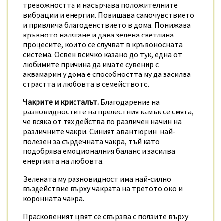
тревожността и насърчава положителните
вибрации и енергии. Повишава самочувствието
и привлича благоденствието в дома. Понижава
кръвното налягане и дава зелена светлина
процесите, които се случват в кръвоносната
система. Освен всичко казано до тук, една от
любимите причина да имате сувенир с
аквамарин у дома е способността му да засилва
страстта и любовта в семейството.
Чакрите и кристалът.
Благодарение на
разновидностите на прелестния камък се смята,
че всяка от тях действа по различен начин на
различните чакри. Синият авантюрин най-
полезен за сърдечната чакра, тъй като
подобрява емоционалния баланс и засилва
енергията на любовта.
Зелената му разновидност има най-силно
въздействие върху чакрата на третото око и
коронната чакра.
Прасковеният цвят се свързва с ползите върху