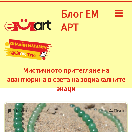
Блог ЕМ
АРТ
Мистичното притегляне на
авантюрина в света на зодиакалните
знаци
0 Коментара
Печат