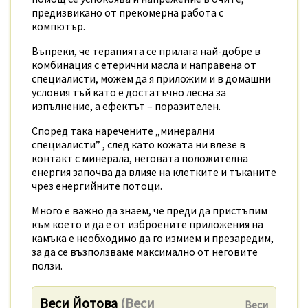
предизвикано от прекомерна работа с
компютър.
Въпреки, че терапията се прилага най-добре в
комбинация с етерични масла и направена от
специалисти, можем да я приложим и в домашни
условия тъй като е достатъчно лесна за
изпълнение, а ефектът – поразителен.
Според така наречените „минерални
специалисти” , след като кожата ни влезе в
контакт с минерала, неговата положителна
енергия започва да влияе на клетките и тъканите
чрез енергийните потоци.
Много е важно да знаем, че преди да пристъпим
към което и да е от изброените приложения на
камъка е необходимо да го измием и презаредим,
за да се възползваме максимално от неговите
ползи.
Веси Йотова
(Веси
Веси