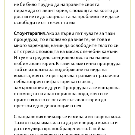
не би било трудно да направите своята
пирамида от авантюрин, с помощта на която да
достигнете до същността на проблемите и да се
освободите от тежестта им.
Стоунтерапия.
Ако за първи път чувате за тази
процедура, то е полезно да знаете, че това е
много зареждащ начин да освободите тялото си
от стреса с помощта на масаж с лечебни камъни.
И тук е отредено специално място на нашия
любим авантюрин. В тази козметична процедура
той се използва за подобряване на вида на
кожата, която е претърпяла травми от различни
неблагоприятни фактори като акне,
замърсявания и други. Процедурата се извършва
с помощта на авантюринова вода, която се
приготвя като се оставя къс авантюрин да
престои едно денонощие в нея.
С направения еликсир се измива и изтощена коса.
Тази отвара има силата да регенерира кожата и
да стимулира кръвообращението. С нейна
помощ се успокоява и напрежение в очите,