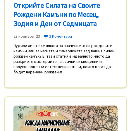
Открийте Силата на Своите
Рождени Камъни по Месец,
Зодия и Ден от Седмицата
23 ноември 23
2 Коментара
Чудили ли сте се някога за значението на рождените
камъни или за магията и символиката зад вашия личен
рожден камък? Е, тази статия е идеалното място да
разкриете мистериите на всички скъпоценни и
полускъпоценни естествени камъни, които могат да
бъдат наречени рождени!