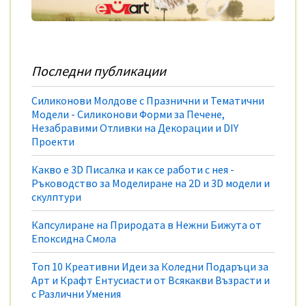
Последни публикации
Силиконови Молдове с Празнични и Тематични
Модели - Силиконови Форми за Печене,
Незабравими Отливки на Декорации и DIY
Проекти
Какво е 3D Писалка и как се работи с нея -
Ръководство за Моделиране на 2D и 3D модели и
скулптури
Капсулиране на Природата в Нежни Бижута от
Епоксидна Смола
Топ 10 Креативни Идеи за Коледни Подаръци за
Арт и Крафт Ентусиасти от Всякакви Възрасти и
с Различни Умения