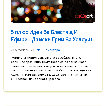
5 плюс Идеи За Блестящ И
Ефирен Дамски Грим За Хелоуин
23 октомври 23
0 Коментара
Момичета, подготвени ли сте да заблестите за
есенните празници? Пригответе се да привличате
вниманието на всяко Хелоуин парти с някоя от тези пет
плюс прелестни, блестящи и омайно красиви идеи за
Хелоуин грим за момичета, вдъхновени от митични
същества и природната красота!