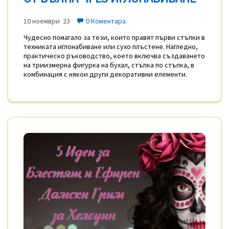
10 ноември 23
0 Коментара
Чудесно помагало за тези, които правят първи стъпки в
техниката иглонабиване или сухо плъстене. Нагледно,
практическо ръководство, което включва създаването
на триизмерна фигурка на бухал, стъпка по стъпка, в
комбинация с някои други декоративни елементи.