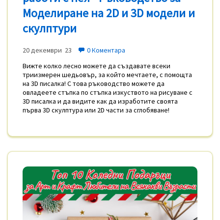
Моделиране на 2D и 3D модели и
скулптури
20 декември 23
0 Коментара
Вижте колко лесно можете да създавате всеки
триизмерен шедьовър, за който мечтаете, с помощта
на 3D писалка! С това ръководство можете да
овладеете стъпка по стъпка изкуството на рисуване с
3D писалка и да видите как да изработите своята
първa 3D скулптура или 2D части за сглобяване!