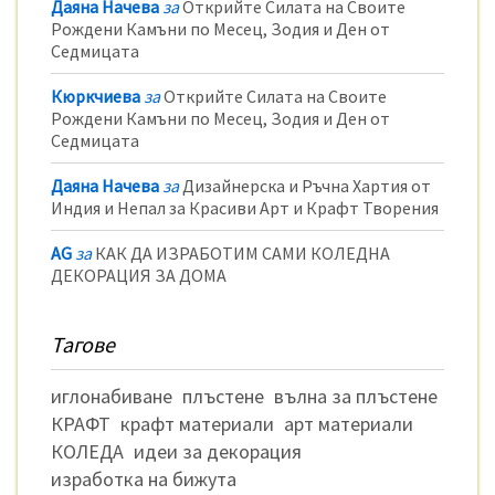
Даяна Начева
за
Открийте Силата на Своите
Рождени Камъни по Месец, Зодия и Ден от
Седмицата
Кюркчиева
за
Открийте Силата на Своите
Рождени Камъни по Месец, Зодия и Ден от
Седмицата
Даяна Начева
за
Дизайнерска и Ръчна Хартия от
Индия и Непал за Красиви Арт и Крафт Творения
AG
за
КАК ДА ИЗРАБОТИМ САМИ КОЛЕДНА
ДЕКОРАЦИЯ ЗА ДОМА
Тагове
иглонабиване
плъстене
вълна за плъстене
КРАФТ
крафт материали
арт материали
КОЛЕДА
идеи за декорация
изработка на бижута