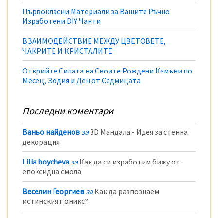
Първокласни Материали за Вашите Ръчно
Изработени DIY Чанти
ВЗАИМОДЕЙСТВИЕ МЕЖДУ ЦВЕТОВЕТЕ,
ЧАКРИТЕ И КРИСТАЛИТЕ
Открийте Силата на Своите Рождени Камъни по
Месец, Зодия и Ден от Седмицата
Последни коментари
Ваньо найденов
за
3D Мандала - Идея за стенна
декорация
Lilia boycheva
за
Как да си изработим бижу от
епоксидна смола
Веселин Георгиев
за
Как да разпознаем
истинският оникс?