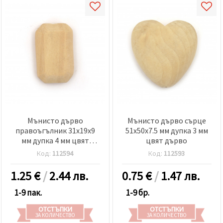
Мънисто дърво
Мънисто дърво сърце
правоъгълник 31x19x9
51x50x7.5 мм дупка 3 мм
мм дупка 4 мм цвят
цвят дърво
дърво -4 броя
Код:
112594
Код:
112593
1.25
€
/
2.44 лв.
0.75
€
/
1.47 лв.
1-9 пак.
1-9 бр.
ОТСТЪПКИ
ОТСТЪПКИ
ЗА КОЛИЧЕСТВО
ЗА КОЛИЧЕСТВО