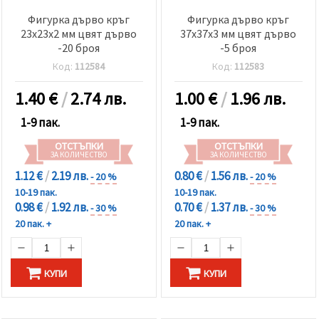
Фигурка дърво кръг
Фигурка дърво кръг
23x23x2 мм цвят дърво
37x37x3 мм цвят дърво
-20 броя
-5 броя
Код:
112584
Код:
112583
1.40
€
/
2.74 лв.
1.00
€
/
1.96 лв.
1-9 пак.
1-9 пак.
ОТСТЪПКИ
ОТСТЪПКИ
ЗА КОЛИЧЕСТВО
ЗА КОЛИЧЕСТВО
1.12 €
/
2.19 лв.
0.80 €
/
1.56 лв.
- 20 %
- 20 %
10-19 пак.
10-19 пак.
0.98 €
/
1.92 лв.
0.70 €
/
1.37 лв.
- 30 %
- 30 %
20 пак. +
20 пак. +
КУПИ
КУПИ