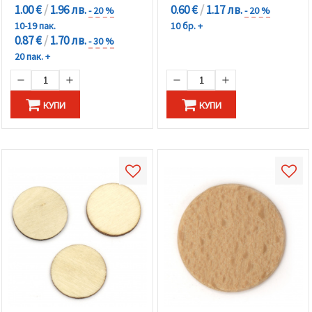
1.00 €
/
1.96 лв.
0.60 €
/
1.17 лв.
- 20 %
- 20 %
10-19 пак.
10 бр. +
0.87 €
/
1.70 лв.
- 30 %
20 пак. +
КУПИ
КУПИ