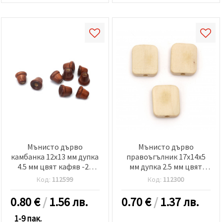
Мънисто дърво
Мънисто дърво
камбанка 12x13 мм дупка
правоъгълник 17x14x5
4.5 мм цвят кафяв -20
мм дупка 2.5 мм цвят
грама ~35 броя
дърво -5 броя
Код:
112599
Код:
112300
0.80
€
/
1.56 лв.
0.70
€
/
1.37 лв.
1-9 пак.