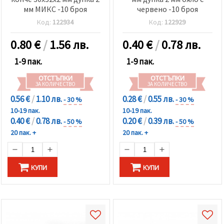
мм МИКС -10 броя
червено -10 броя
Код:
122934
Код:
122929
0.80
€
/
1.56 лв.
0.40
€
/
0.78 лв.
1-9 пак.
1-9 пак.
ОТСТЪПКИ
ОТСТЪПКИ
ЗА КОЛИЧЕСТВО
ЗА КОЛИЧЕСТВО
0.56 €
/
1.10 лв.
0.28 €
/
0.55 лв.
- 30 %
- 30 %
10-19 пак.
10-19 пак.
0.40 €
/
0.78 лв.
0.20 €
/
0.39 лв.
- 50 %
- 50 %
20 пак. +
20 пак. +
КУПИ
КУПИ