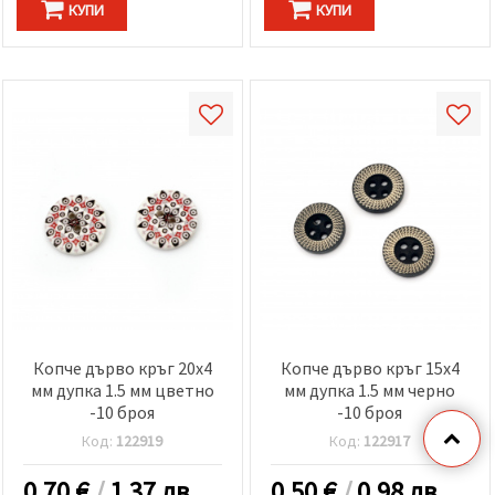
КУПИ
КУПИ
Копче дърво кръг 20x4
Копче дърво кръг 15x4
мм дупка 1.5 мм цветно
мм дупка 1.5 мм черно
-10 броя
-10 броя
Код:
122919
Код:
122917
0.70
€
/
1.37 лв.
0.50
€
/
0.98 лв.