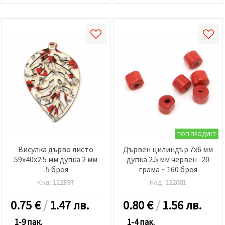
ТОП ПРОДУКТ
Висулка дърво листо
Дървен цилиндър 7x6 мм
59x40x2.5 мм дупка 2 мм
дупка 2.5 мм червен -20
-5 броя
грама ~ 160 броя
Код:
122897
Код:
122001
0.75
€
/
1.47 лв.
0.80
€
/
1.56 лв.
1-9 пак.
1-4 пак.