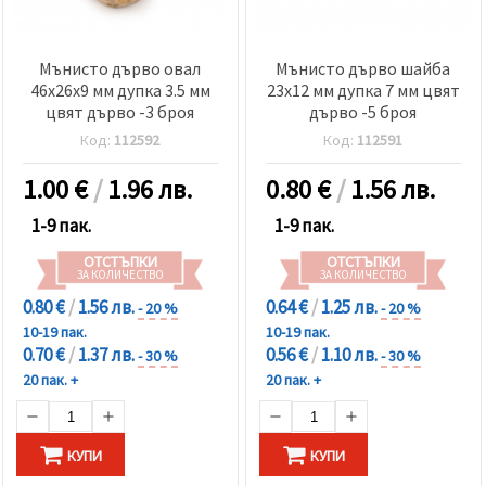
Мънисто дърво овал
Мънисто дърво шайба
46x26x9 мм дупка 3.5 мм
23x12 мм дупка 7 мм цвят
цвят дърво -3 броя
дърво -5 броя
Код:
112592
Код:
112591
1.00
€
/
1.96 лв.
0.80
€
/
1.56 лв.
1-9 пак.
1-9 пак.
ОТСТЪПКИ
ОТСТЪПКИ
ЗА КОЛИЧЕСТВО
ЗА КОЛИЧЕСТВО
0.80 €
/
1.56 лв.
0.64 €
/
1.25 лв.
- 20 %
- 20 %
10-19 пак.
10-19 пак.
0.70 €
/
1.37 лв.
0.56 €
/
1.10 лв.
- 30 %
- 30 %
20 пак. +
20 пак. +
КУПИ
КУПИ