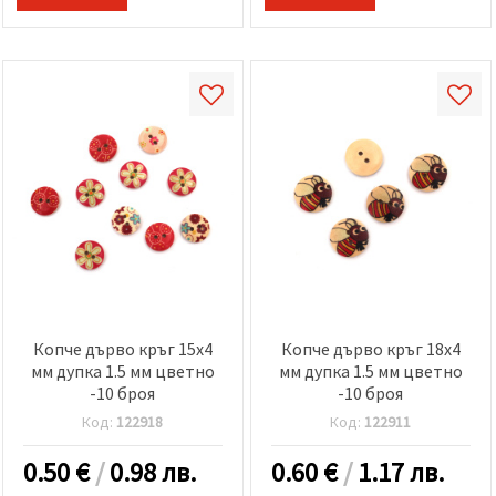
Копче дърво кръг 15x4
Копче дърво кръг 18x4
мм дупка 1.5 мм цветно
мм дупка 1.5 мм цветно
-10 броя
-10 броя
Код:
122918
Код:
122911
0.50
€
/
0.98 лв.
0.60
€
/
1.17 лв.