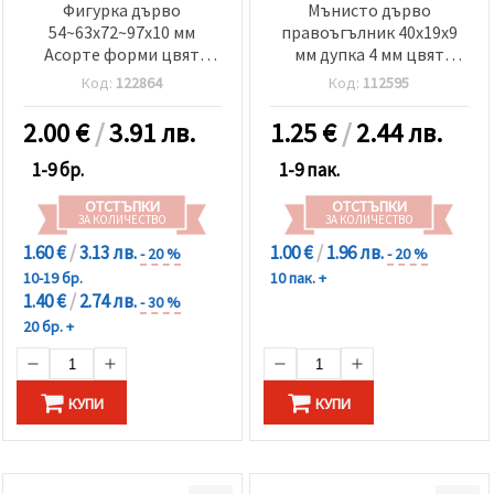
Фигурка дърво
Мънисто дърво
54~63x72~97x10 мм
правоъгълник 40x19x9
Асорте форми цвят
мм дупка 4 мм цвят
дърво -1 брой
дърво -4 броя
Код:
122864
Код:
112595
2.00
€
/
3.91 лв.
1.25
€
/
2.44 лв.
1-9 бр.
1-9 пак.
ОТСТЪПКИ
ОТСТЪПКИ
ЗА КОЛИЧЕСТВО
ЗА КОЛИЧЕСТВО
1.60 €
/
3.13 лв.
1.00 €
/
1.96 лв.
- 20 %
- 20 %
10-19 бр.
10 пак. +
1.40 €
/
2.74 лв.
- 30 %
20 бр. +
КУПИ
КУПИ