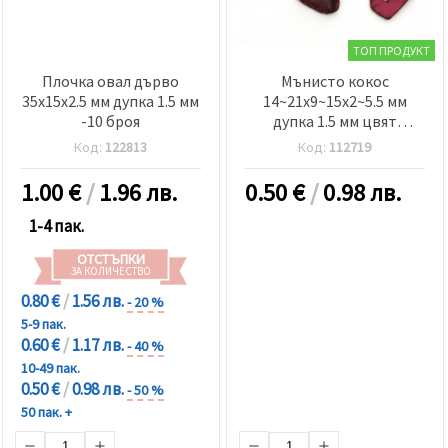
ТОП ПРОДУКТ
Плочка овал дърво
Мънисто кокос
35x15x2.5 мм дупка 1.5 мм
14~21x9~15x2~5.5 мм
-10 броя
дупка 1.5 мм цвят
цикламен - 20 грама
Код:
122813
Код:
112719
1.00
€
/
1.96 лв.
0.50
€
/
0.98 лв.
1-4 пак.
ОТСТЪПКИ
ЗА КОЛИЧЕСТВО
0.80 €
/
1.56 лв.
- 20 %
5-9 пак.
0.60 €
/
1.17 лв.
- 40 %
10-49 пак.
0.50 €
/
0.98 лв.
- 50 %
50 пак. +