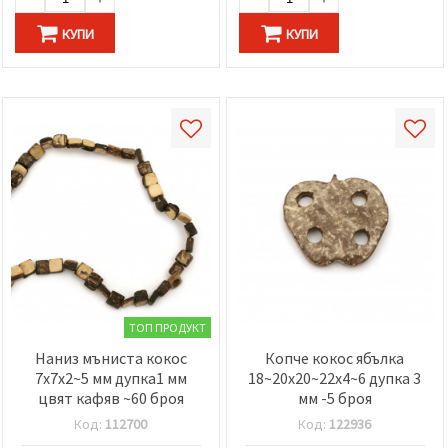
КУПИ
КУПИ
ТОП ПРОДУКТ
Наниз мъниста кокос
Копче кокос ябълка
7x7x2~5 мм дупка1 мм
18~20x20~22x4~6 дупка 3
цвят кафяв ~60 броя
мм -5 броя
Код:
112700
Код:
122936