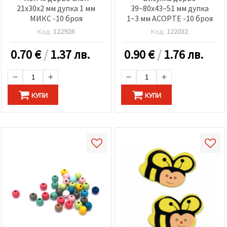
21x30x2 мм дупка 1 мм
39~80x43~51 мм дупка
МИКС -10 броя
1~3 мм АСОРТЕ -10 броя
Код:
122926
Код:
122032
0.70
€
/
1.37 лв.
0.90
€
/
1.76 лв.
КУПИ
КУПИ