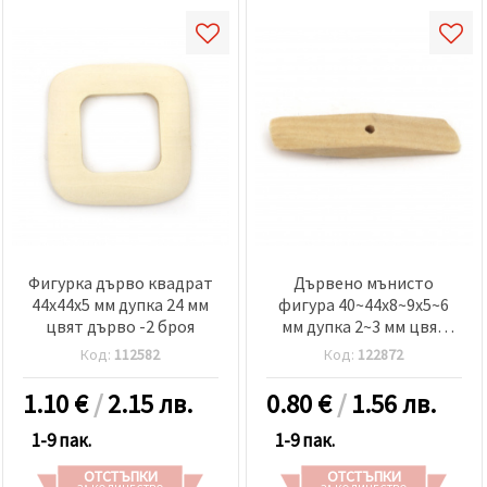
Фигурка дърво квадрат
Дървено мънисто
44x44x5 мм дупка 24 мм
фигура 40~44x8~9x5~6
цвят дърво -2 броя
мм дупка 2~3 мм цвят
дърво -10 броя
Код:
112582
Код:
122872
1.10
€
/
2.15 лв.
0.80
€
/
1.56 лв.
1-9 пак.
1-9 пак.
ОТСТЪПКИ
ОТСТЪПКИ