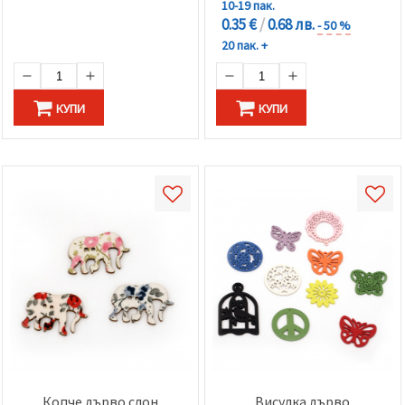
10-19 пак.
0.35 €
/
0.68 лв.
- 50 %
20 пак. +
КУПИ
КУПИ
Копче дърво слон
Висулка дърво