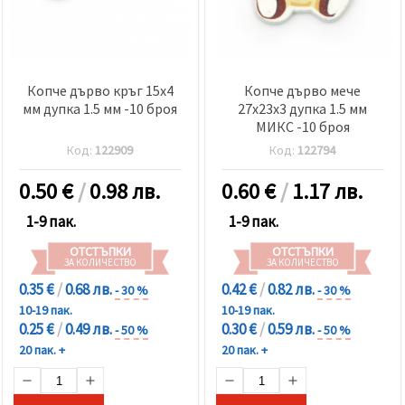
Копче дърво кръг 15x4
Копче дърво мече
мм дупка 1.5 мм -10 броя
27x23x3 дупка 1.5 мм
МИКС -10 броя
Код:
122909
Код:
122794
0.50
€
/
0.98 лв.
0.60
€
/
1.17 лв.
1-9 пак.
1-9 пак.
ОТСТЪПКИ
ОТСТЪПКИ
ЗА КОЛИЧЕСТВО
ЗА КОЛИЧЕСТВО
0.35 €
/
0.68 лв.
0.42 €
/
0.82 лв.
- 30 %
- 30 %
10-19 пак.
10-19 пак.
0.25 €
/
0.49 лв.
0.30 €
/
0.59 лв.
- 50 %
- 50 %
20 пак. +
20 пак. +