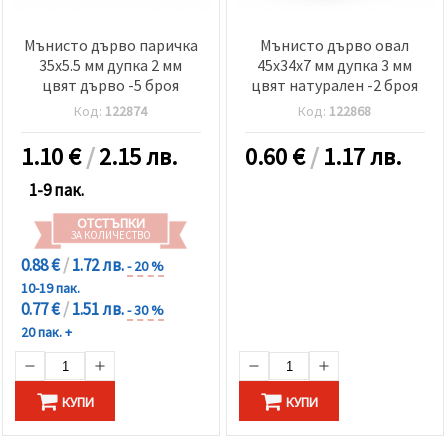
Мънисто дърво паричка
Мънисто дърво овал
35x5.5 мм дупка 2 мм
45x34x7 мм дупка 3 мм
цвят дърво -5 броя
цвят натурален -2 броя
Код:
122874
Код:
122868
1.10
€
/
2.15 лв.
0.60
€
/
1.17 лв.
1-9 пак.
ОТСТЪПКИ
ЗА КОЛИЧЕСТВО
0.88 €
/
1.72 лв.
- 20 %
10-19 пак.
0.77 €
/
1.51 лв.
- 30 %
20 пак. +
КУПИ
КУПИ