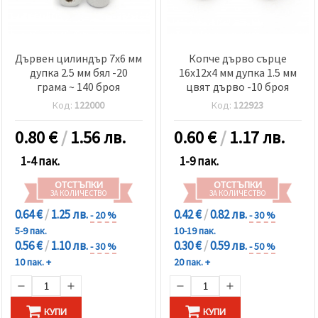
Дървен цилиндър 7x6 мм
Копче дърво сърце
дупка 2.5 мм бял -20
16x12x4 мм дупка 1.5 мм
грама ~ 140 броя
цвят дърво -10 броя
Код:
122000
Код:
122923
0.80
€
/
1.56 лв.
0.60
€
/
1.17 лв.
1-4 пак.
1-9 пак.
ОТСТЪПКИ
ОТСТЪПКИ
ЗА КОЛИЧЕСТВО
ЗА КОЛИЧЕСТВО
0.64 €
/
1.25 лв.
0.42 €
/
0.82 лв.
- 20 %
- 30 %
5-9 пак.
10-19 пак.
0.56 €
/
1.10 лв.
0.30 €
/
0.59 лв.
- 30 %
- 50 %
10 пак. +
20 пак. +
КУПИ
КУПИ