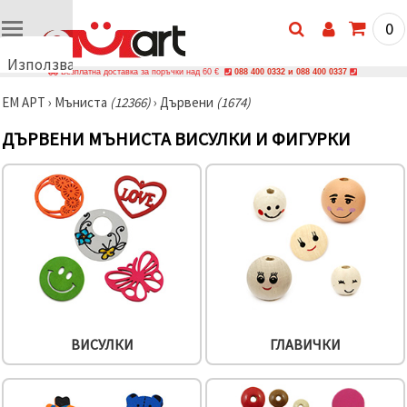
0
Използваме
Безплатна доставка за поръчки над 60 €
088 400 0332 и 088 400 0337
бисквитки
ЕМ АРТ
›
Мъниста
(12366)
›
Дървени
(1674)
🍪
Използваме
ДЪРВЕНИ МЪНИСТА ВИСУЛКИ И ФИГУРКИ
бисквитки
и подобни
технологии,
за да
осигурим
правилната
работа на
сайта, да
подобрим
твоето
изживяване
и, с твое
съгласие,
да
анализираме
ВИСУЛКИ
ГЛАВИЧКИ
трафика и
да
показваме
по-