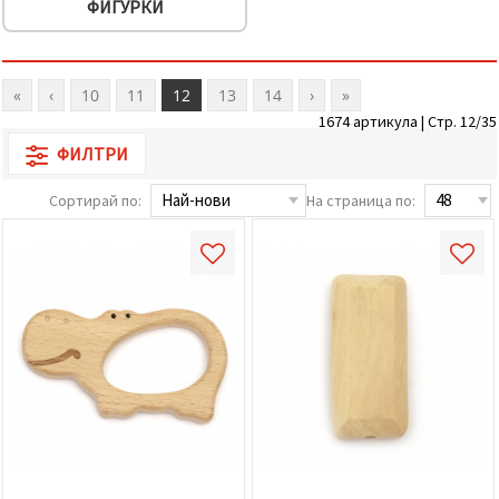
ФИГУРКИ
«
‹
10
11
12
13
14
›
»
1674 артикула | Стр. 12/35
ФИЛТРИ
Сортирай по:
На страница по: