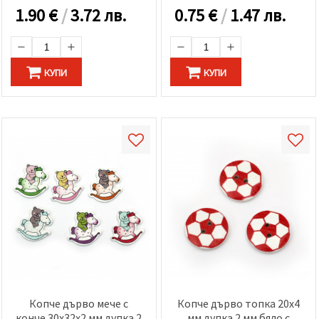
1.90
€
/
3.72 лв.
0.75
€
/
1.47 лв.
КУПИ
КУПИ
Копче дърво мече с
Копче дърво топка 20x4
конче 30x32x2 мм дупка 2
мм дупка 2 мм бяло с