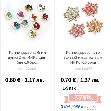
Копче дърво 20x5 мм
Копче дърво листо
дупка 2 мм МИКС цвят
32x32x2 мм дупка 2 мм
бял -10 броя
МИКС -10 броя
Код:
122928
Код:
122927
0.60
€
/
1.17 лв.
0.70
€
/
1.37 лв.
1-9 пак.
ОТСТЪПКИ
ЗА КОЛИЧЕСТВО
0.49 €
/
0.96 лв.
- 30 %