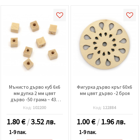
Мънисто дърво куб 6x6
Фигурка дърво кръг 60x6
мм дупка 2 мм цвят
мм цвят дърво -2 броя
дърво -50 грама ~ 430
броя
Код:
102200
Код:
122884
1.80
€
/
3.52 лв.
1.00
€
/
1.96 лв.
1-9 пак.
1-9 пак.