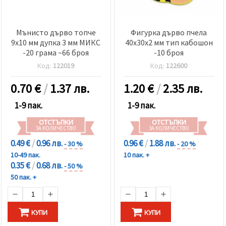
Мънисто дърво топче
Фигурка дърво пчела
9x10 мм дупка 3 мм МИКС
40x30x2 мм тип кабошон
-20 грама ~66 броя
-10 броя
Код:
122019
Код:
122600
0.70
€
/
1.37 лв.
1.20
€
/
2.35 лв.
1-9 пак.
1-9 пак.
ОТСТЪПКИ
ОТСТЪПКИ
ЗА КОЛИЧЕСТВО
ЗА КОЛИЧЕСТВО
0.49 €
/
0.96 лв.
0.96 €
/
1.88 лв.
- 30 %
- 20 %
10-49 пак.
10 пак. +
0.35 €
/
0.68 лв.
- 50 %
50 пак. +
КУПИ
КУПИ