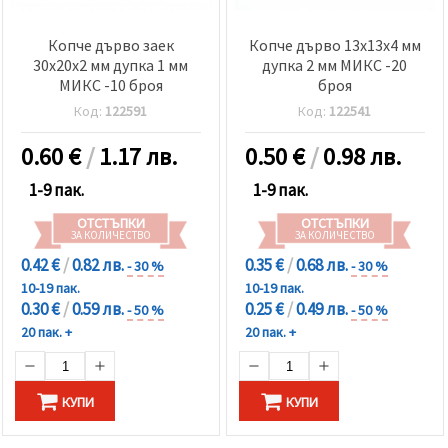
Копче дърво заек
Копче дърво 13x13x4 мм
30x20x2 мм дупка 1 мм
дупка 2 мм МИКС -20
МИКС -10 броя
броя
Код:
122591
Код:
122541
0.60
€
/
1.17 лв.
0.50
€
/
0.98 лв.
1-9 пак.
1-9 пак.
ОТСТЪПКИ
ОТСТЪПКИ
ЗА КОЛИЧЕСТВО
ЗА КОЛИЧЕСТВО
0.42 €
/
0.82 лв.
0.35 €
/
0.68 лв.
- 30 %
- 30 %
10-19 пак.
10-19 пак.
0.30 €
/
0.59 лв.
0.25 €
/
0.49 лв.
- 50 %
- 50 %
20 пак. +
20 пак. +
КУПИ
КУПИ