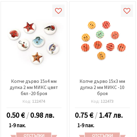
Копче дърво 15x4 мм
Копче дърво 15x3 мм
дупка 2 мм МИКС цвят
дупка 2 мм МИКС -10
бял -20 броя
броя
Код:
122474
Код:
122473
0.50
€
/
0.98 лв.
0.75
€
/
1.47 лв.
1-9 пак.
1-9 пак.
ОТСТЪПКИ
ОТСТЪПКИ