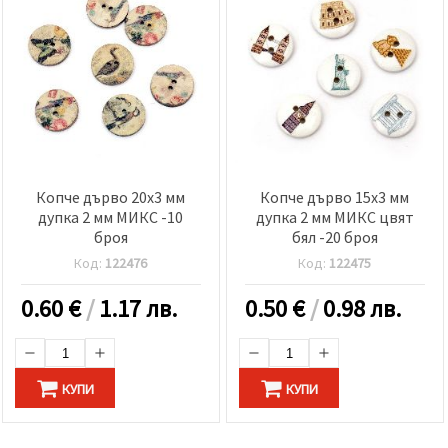
Копче дърво 20x3 мм
Копче дърво 15x3 мм
дупка 2 мм МИКС -10
дупка 2 мм МИКС цвят
броя
бял -20 броя
Код:
122476
Код:
122475
0.60
€
/
1.17 лв.
0.50
€
/
0.98 лв.
КУПИ
КУПИ