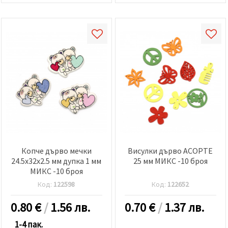
Копче дърво мечки
Висулки дърво АСОРТЕ
24.5x32x2.5 мм дупка 1 мм
25 мм МИКС -10 броя
МИКС -10 броя
Код:
122598
Код:
122652
0.80
€
/
1.56 лв.
0.70
€
/
1.37 лв.
1-4 пак.