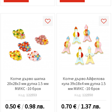
Копче дърво шапка
Копче дърво Айфелова
20x28x3 мм дупка 1.5 мм
кула 39x18x4 мм дупка 1.5
МИКС -10 броя
мм МИКС -10 броя
Код:
122553
Код:
122550
0.50
€
/
0.98 лв.
0.70
€
/
1.37 лв.