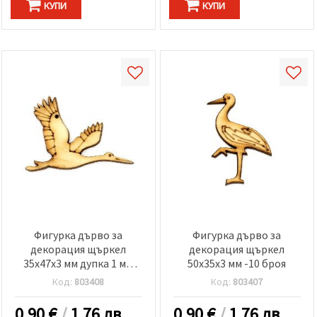
КУПИ
КУПИ
Фигурка дърво за
Фигурка дърво за
декорация щъркел
декорация щъркел
35x47x3 мм дупка 1 мм
50x35x3 мм -10 броя
-10 броя
Код:
803408
Код:
803407
0.90
€
/
1.76 лв.
0.90
€
/
1.76 лв.