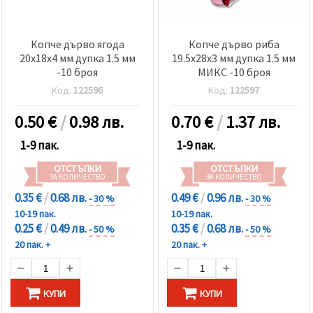
Копче дърво ягода
Копче дърво риба
20x18x4 мм дупка 1.5 мм
19.5x28x3 мм дупка 1.5 мм
-10 броя
МИКС -10 броя
Код:
122596
Код:
122597
0.50
€
/
0.98 лв.
0.70
€
/
1.37 лв.
1-9 пак.
1-9 пак.
ОТСТЪПКИ
ОТСТЪПКИ
ЗА КОЛИЧЕСТВО
ЗА КОЛИЧЕСТВО
0.35 €
/
0.68 лв.
0.49 €
/
0.96 лв.
- 30 %
- 30 %
10-19 пак.
10-19 пак.
0.25 €
/
0.49 лв.
0.35 €
/
0.68 лв.
- 50 %
- 50 %
20 пак. +
20 пак. +
КУПИ
КУПИ