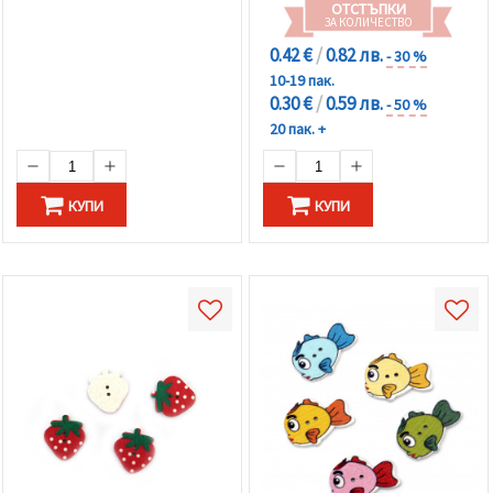
ОТСТЪПКИ
ЗА КОЛИЧЕСТВО
0.42 €
/
0.82 лв.
- 30 %
10-19 пак.
0.30 €
/
0.59 лв.
- 50 %
20 пак. +
КУПИ
КУПИ