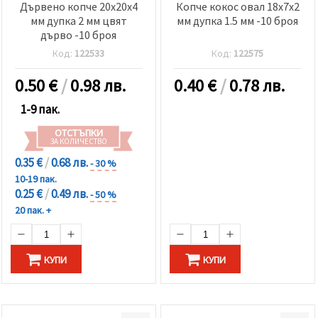
Дървено копче 20x20x4
Копче кокос овал 18x7x2
мм дупка 2 мм цвят
мм дупка 1.5 мм -10 броя
дърво -10 броя
Код:
122533
Код:
122575
0.50
€
/
0.98 лв.
0.40
€
/
0.78 лв.
1-9 пак.
ОТСТЪПКИ
ЗА КОЛИЧЕСТВО
0.35 €
/
0.68 лв.
- 30 %
10-19 пак.
0.25 €
/
0.49 лв.
- 50 %
20 пак. +
КУПИ
КУПИ