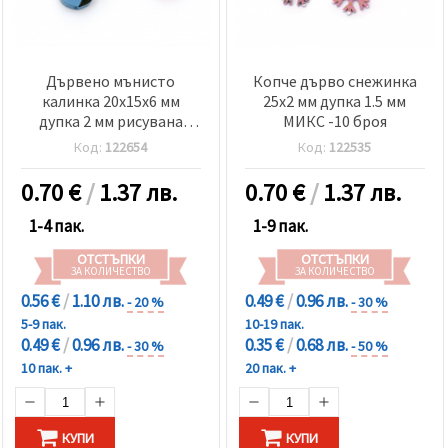
Дървено мънисто
Копче дърво снежинка
калинка 20x15x6 мм
25x2 мм дупка 1.5 мм
дупка 2 мм рисувана
МИКС -10 броя
цвят МИКС -10 броя
Код:
122654
Код:
122535
0.70
€
/
1.37 лв.
0.70
€
/
1.37 лв.
1-4 пак.
1-9 пак.
ОТСТЪПКИ
ОТСТЪПКИ
ЗА КОЛИЧЕСТВО
ЗА КОЛИЧЕСТВО
0.56 €
/
1.10 лв.
0.49 €
/
0.96 лв.
- 20 %
- 30 %
5-9 пак.
10-19 пак.
0.49 €
/
0.96 лв.
0.35 €
/
0.68 лв.
- 30 %
- 50 %
10 пак. +
20 пак. +
КУПИ
КУПИ