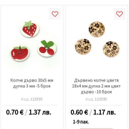
Копче дърво 30x5 мм
Дървено копче цветя
дупка 3 мм -5 броя
18x4 мм дупка 2 мм цвят
дърво -10 броя
Код:
122593
Код:
122595
0.70
€
/
1.37 лв.
0.60
€
/
1.17 лв.
1-9 пак.