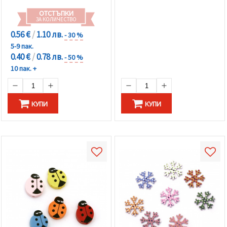
ОТСТЪПКИ
ЗА КОЛИЧЕСТВО
0.56 €
/
1.10 лв.
- 30 %
5-9 пак.
0.40 €
/
0.78 лв.
- 50 %
10 пак. +
КУПИ
КУПИ