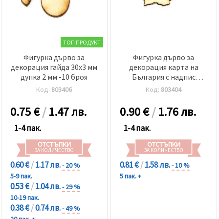
ТОП ПРОДУКТ
Фигурка дърво за
Фигурка дърво за
декорация гайда 30x3 мм
декорация карта на
дупка 2 мм -10 броя
България с надпис
40x30x3 мм -4 броя
Код:
803406
Код:
803404
0.75
€
/
1.47 лв.
0.90
€
/
1.76 лв.
1-4 пак.
1-4 пак.
ОТСТЪПКИ
ОТСТЪПКИ
ЗА КОЛИЧЕСТВО
ЗА КОЛИЧЕСТВО
0.60 €
/
1.17 лв.
0.81 €
/
1.58 лв.
- 20 %
- 10 %
5-9 пак.
5 пак. +
0.53 €
/
1.04 лв.
- 29 %
10-19 пак.
0.38 €
/
0.74 лв.
- 49 %