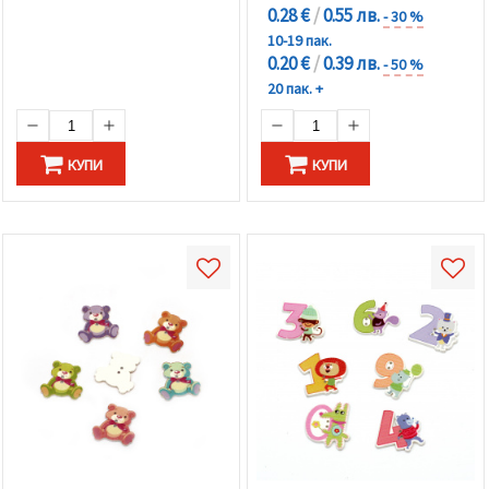
0.28 €
/
0.55 лв.
- 30 %
10-19 пак.
0.20 €
/
0.39 лв.
- 50 %
20 пак. +
КУПИ
КУПИ