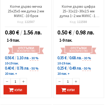
Копче дърво мечка
Копче дърво цифра
25x25x5 мм дупка 2 мм
25~31x22~30x2.5 мм
МИКС -10 броя
дупка 1~2 мм МИКС -10
броя
Код:
122587
Код:
122588
0.80
€
/
1.56 лв.
0.50
€
/
0.98 лв.
1-9 пак.
1-9 пак.
ОТСТЪПКИ
ОТСТЪПКИ
ЗА КОЛИЧЕСТВО
ЗА КОЛИЧЕСТВО
0.56 €
/
1.10 лв.
0.35 €
/
0.68 лв.
- 30 %
- 30 %
10-19 пак.
10-19 пак.
0.40 €
/
0.78 лв.
0.25 €
/
0.49 лв.
- 50 %
- 50 %
20 пак. +
20 пак. +
КУПИ
КУПИ