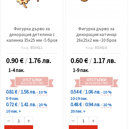
Фигурка дърво за
Фигурка дърво за
декорация детелина с
декорация катинар
калинка 35x25 мм -5 броя
26x25x2 мм -10 броя
Код:
803412
Код:
803410
0.90
€
/
1.76 лв.
0.60
€
/
1.17 лв.
1-4 пак.
1-9 пак.
ОТСТЪПКИ
ОТСТЪПКИ
ЗА КОЛИЧЕСТВО
ЗА КОЛИЧЕСТВО
0.81 €
/
1.58 лв.
0.54 €
/
1.06 лв.
- 10 %
- 10 %
5-9 пак.
10-19 пак.
0.72 €
/
1.41 лв.
0.48 €
/
0.94 лв.
- 20 %
- 20 %
10 пак. +
20 пак. +