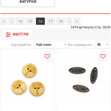
ФИГУРКИ
«
‹
14
15
16
17
18
›
»
1674 артикула | Стр. 16/35
ФИЛТРИ
Сортирай по:
На страница по: