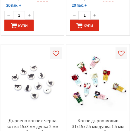
20 пак. +
20 пак. +
КУПИ
КУПИ
Дървено копче с черна
Копче дърво молив
котка 15x3 мм дупка 2 мм
31x15x2.5 мм дупка 1.5 мм