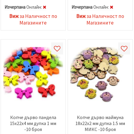
Изчерпана
Oнлайн:
Изчерпана
Oнлайн:
Виж
за Наличност по
Виж
за Наличност по
Магазините
Магазините
Копче дърво пандела
Копче дърво маймуна
15x22x4 мм дупка 1 мм
18x22x2 мм дупка 1.5 мм
-10 броя
МИКС -10 броя