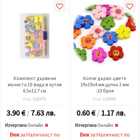
Комплект дървени
Копче дърво цвете
мъниста 10 вида в кутия
19x19x4 мм дупка 2 мм
6.5x12.7 см
-10 броя
Код:
122372
Код:
122362
3.90
€
/
7.63 лв.
0.60
€
/
1.17 лв.
Изчерпана
Oнлайн:
Изчерпана
Oнлайн:
Виж
за Наличност по
Виж
за Наличност по