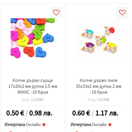
Копче дърво сърце
Копче дърво пиле
17x20x2 мм дупка 1.5 мм
35x33x2 мм дупка 2 мм
МИКС -10 броя
-10 броя
Код:
122383
Код:
122398
0.50
€
/
0.98 лв.
0.60
€
/
1.17 лв.
Изчерпана
Oнлайн:
Изчерпана
Oнлайн: