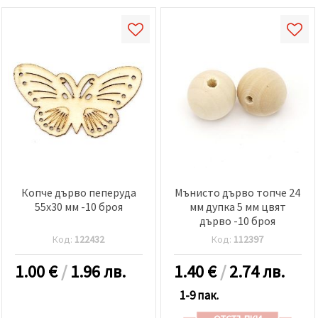
Копче дърво пеперуда
Мънисто дърво топче 24
55x30 мм -10 броя
мм дупка 5 мм цвят
дърво -10 броя
Код:
122432
Код:
112397
1.00
€
/
1.96 лв.
1.40
€
/
2.74 лв.
1-9 пак.