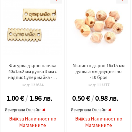
Фигурка дърво плочка
Мънисто дърво 16x15 мм
40x15x2 мм дупка 3 мм с
дупка 5 мм двуцветно
надпис Супер майка -10
-10 броя
броя
Код:
122634
Код:
112377
1.00
€
/
1.96 лв.
0.50
€
/
0.98 лв.
Изчерпана
Oнлайн:
Изчерпана
Oнлайн:
Виж
за Наличност по
Виж
за Наличност по
Магазините
Магазините