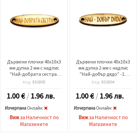
Дървени плочки 40x10x3
Дървени плочки 40x10x3
мм дупка 2 мм с надпис
мм дупка 2 мм с надпис
"Най-добрата сестра"
"Най-добър дядо" -10
-10 броя
броя
Код:
832805
Код:
832804
1.00
€
/
1.96 лв.
1.00
€
/
1.96 лв.
Изчерпана
Oнлайн:
Изчерпана
Oнлайн:
Виж
за Наличност по
Виж
за Наличност по
Магазините
Магазините