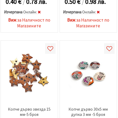
0.40
€
/
0.78 лв.
0.50
€
/
0.98 лв.
Изчерпана
Oнлайн:
Изчерпана
Oнлайн:
Виж
за Наличност по
Виж
за Наличност по
Магазините
Магазините
Копче дърво звезда 15
Копче дърво 30x5 мм
мм-5 броя
дупка 3 мм -5 броя