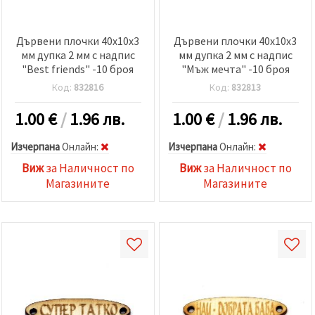
Дървени плочки 40x10x3
Дървени плочки 40x10x3
мм дупка 2 мм с надпис
мм дупка 2 мм с надпис
"Best friends" -10 броя
"Мъж мечта" -10 броя
Код:
832816
Код:
832813
1.00
€
/
1.96 лв.
1.00
€
/
1.96 лв.
Изчерпана
Oнлайн:
Изчерпана
Oнлайн:
Виж
за Наличност по
Виж
за Наличност по
Магазините
Магазините