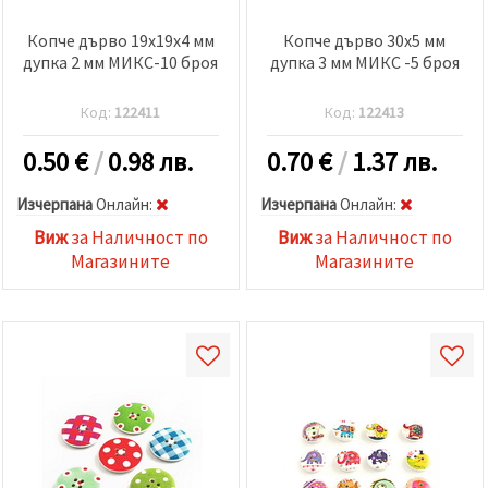
Копче дърво 19x19x4 мм
Копче дърво 30x5 мм
дупка 2 мм МИКС-10 броя
дупка 3 мм МИКС -5 броя
Код:
122411
Код:
122413
0.50
€
/
0.98 лв.
0.70
€
/
1.37 лв.
Изчерпана
Oнлайн:
Изчерпана
Oнлайн:
Виж
за Наличност по
Виж
за Наличност по
Магазините
Магазините