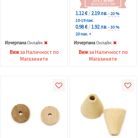
ОТСТЪПКИ
ЗА КОЛИЧЕСТВО
1.12 €
/
2.19 лв.
- 20 %
10-19 пак.
0.98 €
/
1.92 лв.
- 30 %
20 пак. +
Изчерпана
Oнлайн:
Изчерпана
Oнлайн:
Виж
за Наличност по
Виж
за Наличност по
Магазините
Магазините