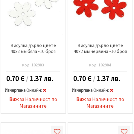
Висулка дърво цвете
Висулка дърво цвете
40x2 мм бяла -10 броя
40x2 мм червена -10 броя
Код:
102983
Код:
102984
0.70
€
/
1.37 лв.
0.70
€
/
1.37 лв.
Изчерпана
Oнлайн:
Изчерпана
Oнлайн:
Виж
за Наличност по
Виж
за Наличност по
Магазините
Магазините