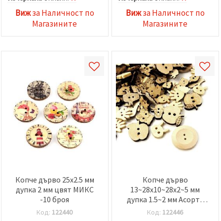
Виж
за Наличност по
Виж
за Наличност по
Магазините
Магазините
Копче дърво 25x2.5 мм
Копче дърво
дупка 2 мм цвят МИКС
13~28x10~28x2~5 мм
-10 броя
дупка 1.5~2 мм Асорте
форми -10 броя
Код:
122440
Код:
122446