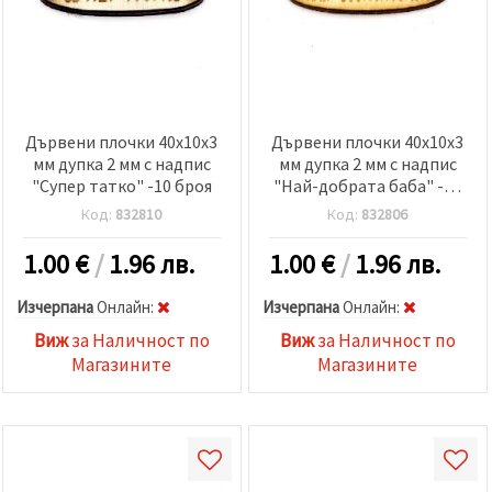
Дървени плочки 40x10x3
Дървени плочки 40x10x3
мм дупка 2 мм с надпис
мм дупка 2 мм с надпис
"Супер татко" -10 броя
"Най-добрата баба" -10
броя
Код:
832810
Код:
832806
1.00
€
/
1.96 лв.
1.00
€
/
1.96 лв.
Изчерпана
Oнлайн:
Изчерпана
Oнлайн:
Виж
за Наличност по
Виж
за Наличност по
Магазините
Магазините