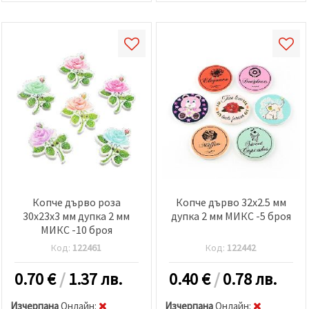
Копче дърво роза
Копче дърво 32x2.5 мм
30x23x3 мм дупка 2 мм
дупка 2 мм МИКС -5 броя
МИКС -10 броя
Код:
122461
Код:
122442
0.70
€
/
1.37 лв.
0.40
€
/
0.78 лв.
Изчерпана
Oнлайн:
Изчерпана
Oнлайн: