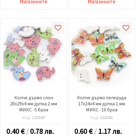
Магазините
Магазините
Копче дърво слон
Копче дърво пеперуда
20x29x4 мм дупка 2 мм
17x24x4 мм дупка 1 мм
МИКС -5 броя
МИКС -10 броя
Код:
122343
Код:
122342
0.40
€
/
0.78 лв.
0.60
€
/
1.17 лв.