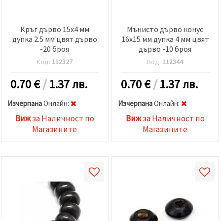
Кръг дърво 15x4 мм
Мънисто дърво конус
дупка 2.5 мм цвят дърво
16x15 мм дупка 4 мм цвят
-20 броя
дърво -10 броя
Код:
112327
Код:
112344
0.70
€
/
1.37 лв.
0.70
€
/
1.37 лв.
Изчерпана
Oнлайн:
Изчерпана
Oнлайн:
Виж
за Наличност по
Виж
за Наличност по
Магазините
Магазините