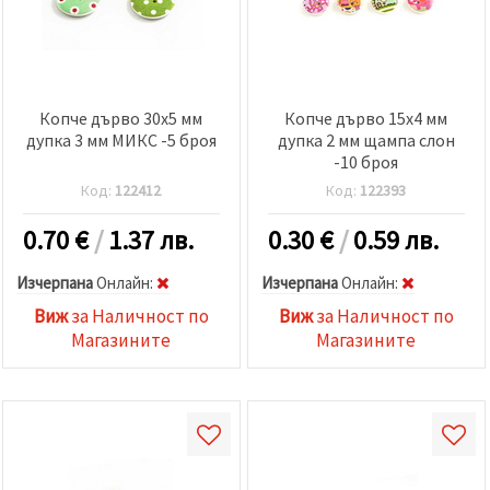
Копче дърво 30x5 мм
Копче дървo 15x4 мм
дупка 3 мм МИКС -5 броя
дупка 2 мм щампа слон
-10 броя
Код:
122412
Код:
122393
0.70
€
/
1.37 лв.
0.30
€
/
0.59 лв.
Изчерпана
Oнлайн:
Изчерпана
Oнлайн:
Виж
за Наличност по
Виж
за Наличност по
Магазините
Магазините