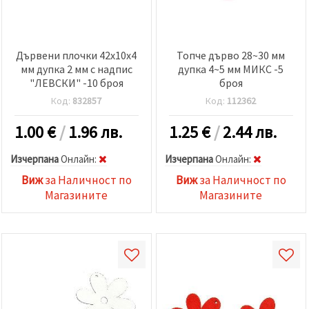
Дървени плочки 42x10x4
Топче дърво 28~30 мм
мм дупка 2 мм с надпис
дупка 4~5 мм МИКС -5
"ЛЕВСКИ" -10 броя
броя
Код:
832857
Код:
112362
1.00
€
/
1.96 лв.
1.25
€
/
2.44 лв.
Изчерпана
Oнлайн:
Изчерпана
Oнлайн:
Виж
за Наличност по
Виж
за Наличност по
Магазините
Магазините