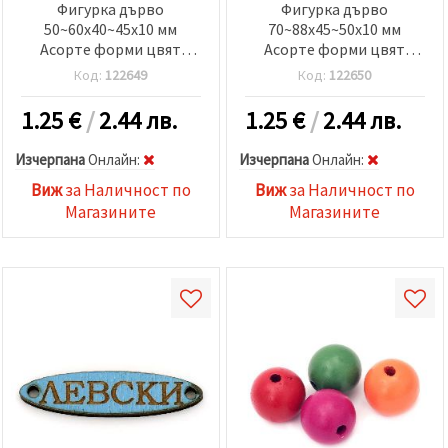
Фигурка дърво
Фигурка дърво
50~60x40~45x10 мм
70~88x45~50x10 мм
Асорте форми цвят
Асорте форми цвят
дърво -1 брой
дърво -1 брой
Код:
122649
Код:
122650
1.25
€
/
2.44 лв.
1.25
€
/
2.44 лв.
Изчерпана
Oнлайн:
Изчерпана
Oнлайн:
Виж
за Наличност по
Виж
за Наличност по
Магазините
Магазините