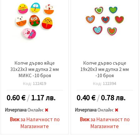
Копче дърво яйце
Копче дърво сърце
31x23x3 мм дупка 2 мм
19x20x3 мм дупка 2 мм
МИКС -10 броя
-10 броя
Код:
122419
Код:
122394
0.60
€
/
1.17 лв.
0.40
€
/
0.78 лв.
Изчерпана
Oнлайн:
Изчерпана
Oнлайн:
Виж
за Наличност по
Виж
за Наличност по
Магазините
Магазините