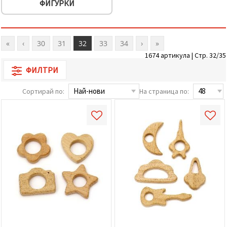
ФИГУРКИ
«
‹
30
31
32
33
34
›
»
1674 артикула | Стр. 32/35
ФИЛТРИ
Сортирай по:
На страница по: