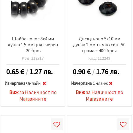
Шайба кокос 8x4 мм
Диск дърво 5x10 мм
дупка 1.5 мм цвят черен
дупка 2 мм тъмно син -50
-20 броя
грама ~ 400 броя
Код:
112717
Код:
112243
0.65
€
/
1.27 лв.
0.90
€
/
1.76 лв.
Изчерпана
Oнлайн:
Изчерпана
Oнлайн:
Виж
за Наличност по
Виж
за Наличност по
Магазините
Магазините