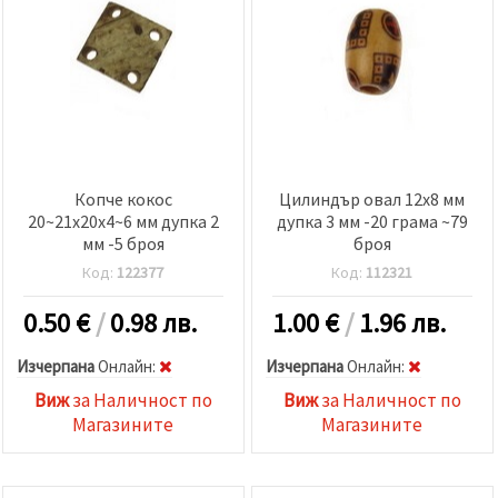
Копче кокос
Цилиндър овал 12x8 мм
20~21x20x4~6 мм дупка 2
дупка 3 мм -20 грама ~79
мм -5 броя
броя
Код:
122377
Код:
112321
0.50
€
/
0.98 лв.
1.00
€
/
1.96 лв.
Изчерпана
Oнлайн:
Изчерпана
Oнлайн:
Виж
за Наличност по
Виж
за Наличност по
Магазините
Магазините