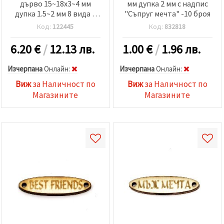
дърво 15~18x3~4 мм
мм дупка 2 мм с надпис
дупка 1.5~2 мм 8 вида x
"Съпруг мечта" -10 броя
20 броя в кутия
Код:
122445
Код:
832818
6.20
€
/
12.13 лв.
1.00
€
/
1.96 лв.
Изчерпана
Oнлайн:
Изчерпана
Oнлайн:
Виж
за Наличност по
Виж
за Наличност по
Магазините
Магазините