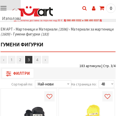
0
Използваме
Безплатна доставка за поръчки над 60 €
088 400 0332 и 088 400 0337
бисквитки
ЕМ АРТ
›
Мартеници и Материали
(3596)
›
Материали за мартеници
🍪
(1609)
›
Гумени фигурки
(183)
Използваме
бисквитки
ГУМЕНИ ФИГУРКИ
и подобни
технологии,
за да
осигурим
‹
1
2
3
4
›
правилната
работа на
183 артикула | Стр. 3/4
сайта, да
подобрим
ФИЛТРИ
твоето
изживяване
Сортирай по:
На страница по:
и, с твое
съгласие,
да
анализираме
трафика и
да
показваме
по-