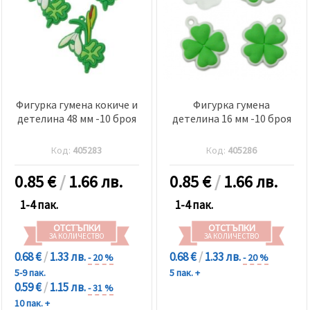
Фигурка гумена кокиче и
Фигурка гумена
детелина 48 мм -10 броя
детелина 16 мм -10 броя
Код:
405283
Код:
405286
0.85
€
/
1.66 лв.
0.85
€
/
1.66 лв.
1-4 пак.
1-4 пак.
ОТСТЪПКИ
ОТСТЪПКИ
ЗА КОЛИЧЕСТВО
ЗА КОЛИЧЕСТВО
0.68 €
/
1.33 лв.
0.68 €
/
1.33 лв.
- 20 %
- 20 %
5-9 пак.
5 пак. +
0.59 €
/
1.15 лв.
- 31 %
10 пак. +