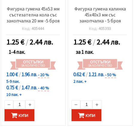
Фигурка гумена 45x53 мм
Фигурка гумена калинка
състезателна кола със
45x40x3 мм със
закопчалка 20 мм -5 броя
закопчалка - 5 броя
Код:
405444
Код:
405393
1.25
€
/
2.44 лв.
1.25
€
/
2.44 лв.
1-4 пак.
за 1 пак.
ОТСТЪПКИ
ОТСТЪПКИ
ЗА КОЛИЧЕСТВО
ЗА КОЛИЧЕСТВО
1.00 €
/
1.96 лв.
0.62 €
/
1.21 лв.
- 20 %
- 50 %
5-9 пак.
2 пак. +
0.75 €
/
1.47 лв.
- 40 %
10 пак. +
КУПИ
КУПИ