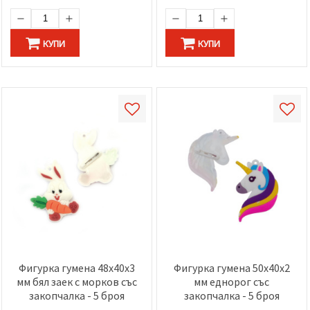
избереш
дадения
вид
"бисквитки"
КУПИ
КУПИ
и кликнеш
бутона
"Запази"
Приеми
всички
Настройки
на
бисквитките
Фигурка гумена 48x40x3
Фигурка гумена 50x40x2
мм бял заек с морков със
мм еднорог със
закопчалка - 5 броя
закопчалка - 5 броя