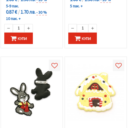
5-9 пак.
5 пак. +
0.87 €
/
1.70 лв.
- 30 %
10 пак. +
КУПИ
КУПИ