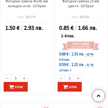
Фигурка гумена 45x45 мм
Фигурка гумена 23 мм
коледно агне -10 броя
цвете -10 броя
Код:
405278
Код:
405261
1.50
€
/
2.93 лв.
0.85
€
/
1.66 лв.
1-4 пак.
ОТСТЪПКИ
ЗА КОЛИЧЕСТВО
0.68 €
/
1.33 лв.
- 20 %
5-9 пак.
0.59 €
/
1.15 лв.
- 31 %
10 пак. +
КУПИ
КУПИ