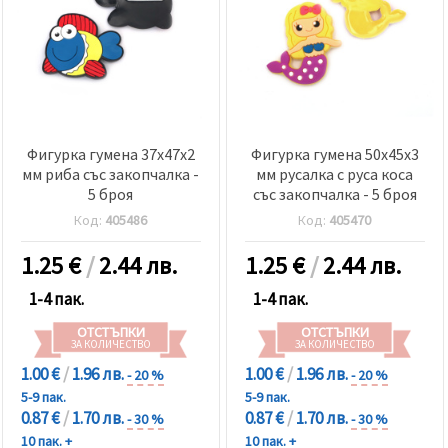
релевантно
съдържание
и реклами,
включително
с помощта
на наши
партньори
за анализ
и
Фигурка гумена 37x47x2
Фигурка гумена 50x45x3
маркетинг.
мм риба със закопчалка -
мм русалка с руса коса
Можеш да
5 броя
със закопчалка - 5 броя
се
съгласиш
Код:
405486
Код:
405470
да
използваме
всички
1.25
€
/
2.44 лв.
1.25
€
/
2.44 лв.
"бисквитки"
като
1-4 пак.
1-4 пак.
натиснеш
"Приеми
ОТСТЪПКИ
ОТСТЪПКИ
всички!"
ЗА КОЛИЧЕСТВО
ЗА КОЛИЧЕСТВО
или да
посочиш
1.00 €
/
1.96 лв.
1.00 €
/
1.96 лв.
- 20 %
- 20 %
предпочитанията
5-9 пак.
5-9 пак.
си в
0.87 €
/
1.70 лв.
0.87 €
/
1.70 лв.
"Настройки",
- 30 %
- 30 %
като
10 пак. +
10 пак. +