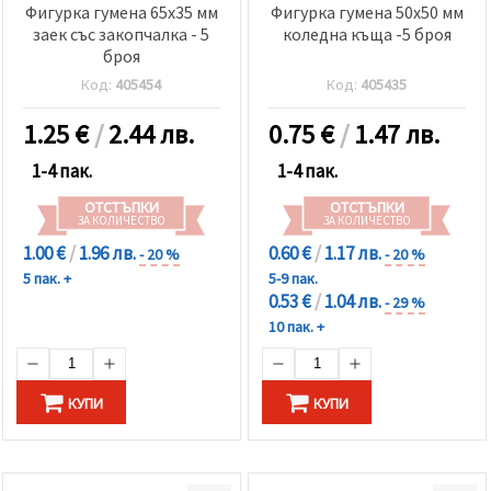
Фигурка гумена 65x35 мм
Фигурка гумена 50x50 мм
заек със закопчалка - 5
коледна къща -5 броя
броя
Код:
405454
Код:
405435
1.25
€
/
2.44 лв.
0.75
€
/
1.47 лв.
1-4 пак.
1-4 пак.
ОТСТЪПКИ
ОТСТЪПКИ
ЗА КОЛИЧЕСТВО
ЗА КОЛИЧЕСТВО
1.00 €
/
1.96 лв.
0.60 €
/
1.17 лв.
- 20 %
- 20 %
5 пак. +
5-9 пак.
0.53 €
/
1.04 лв.
- 29 %
10 пак. +
КУПИ
КУПИ