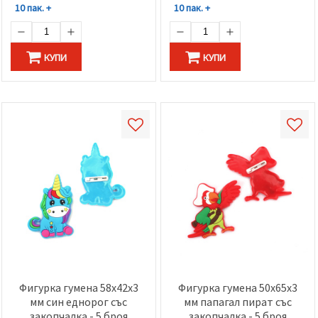
10 пак. +
10 пак. +
КУПИ
КУПИ
Фигурка гумена 58x42x3
Фигурка гумена 50x65x3
мм син еднорог със
мм папагал пират със
закопчалка - 5 броя
закопчалка - 5 броя