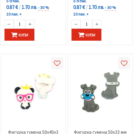
5-9 пак.
5-9 пак.
0.87 €
/
1.70 лв.
0.87 €
/
1.70 лв.
- 30 %
- 30 %
10 пак. +
10 пак. +
КУПИ
КУПИ
Фигурка гумена 50x40x3
Фигурка гумена 50x33 мм