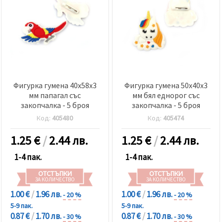
Фигурка гумена 40x58x3
Фигурка гумена 50x40x3
мм папагал със
мм бял еднорог със
закопчалка - 5 броя
закопчалка - 5 броя
Код:
405480
Код:
405474
1.25
€
/
2.44 лв.
1.25
€
/
2.44 лв.
1-4 пак.
1-4 пак.
ОТСТЪПКИ
ОТСТЪПКИ
ЗА КОЛИЧЕСТВО
ЗА КОЛИЧЕСТВО
1.00 €
/
1.96 лв.
1.00 €
/
1.96 лв.
- 20 %
- 20 %
5-9 пак.
5-9 пак.
0.87 €
/
1.70 лв.
0.87 €
/
1.70 лв.
- 30 %
- 30 %