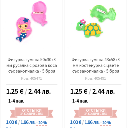
Фигурка гумена 50x30x3
Фигурка гумена 43x58x3
мм русалка с розова коса
мм костенурка с цвете
със закопчалка - 5 броя
със закопчалка - 5 броя
Код:
405471
Код:
405491
1.25
€
/
2.44 лв.
1.25
€
/
2.44 лв.
1-4 пак.
1-4 пак.
ОТСТЪПКИ
ОТСТЪПКИ
ЗА КОЛИЧЕСТВО
ЗА КОЛИЧЕСТВО
1.00 €
/
1.96 лв.
1.00 €
/
1.96 лв.
- 20 %
- 20 %