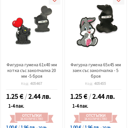
Фигурка гумена 61x40 мм
Фигурка гумена 65x45 мм
котка със закопчалка 20
заек със закопчалка - 5
мм -5 броя
броя
Код:
405467
Код:
405455
1.25
€
/
2.44 лв.
1.25
€
/
2.44 лв.
1-4 пак.
1-4 пак.
ОТСТЪПКИ
ОТСТЪПКИ
ЗА КОЛИЧЕСТВО
ЗА КОЛИЧЕСТВО
1.00 €
/
1.96 лв.
1.00 €
/
1.96 лв.
- 20 %
- 20 %