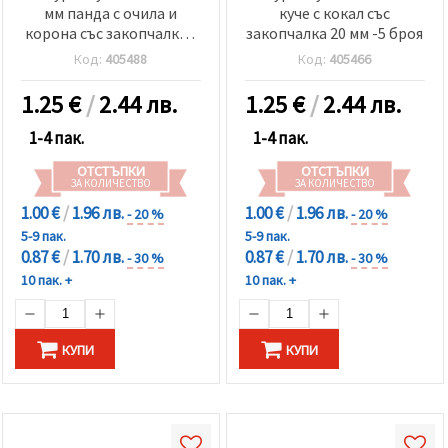
мм панда с очила и
куче с кокал със
корона със закопчалка -
закопчалка 20 мм -5 броя
5 броя
Код:
405488
Код:
405466
1.25
€
/
2.44 лв.
1.25
€
/
2.44 лв.
1-4 пак.
1-4 пак.
ОТСТЪПКИ
ОТСТЪПКИ
ЗА КОЛИЧЕСТВО
ЗА КОЛИЧЕСТВО
1.00 €
/
1.96 лв.
1.00 €
/
1.96 лв.
- 20 %
- 20 %
5-9 пак.
5-9 пак.
0.87 €
/
1.70 лв.
0.87 €
/
1.70 лв.
- 30 %
- 30 %
10 пак. +
10 пак. +
КУПИ
КУПИ