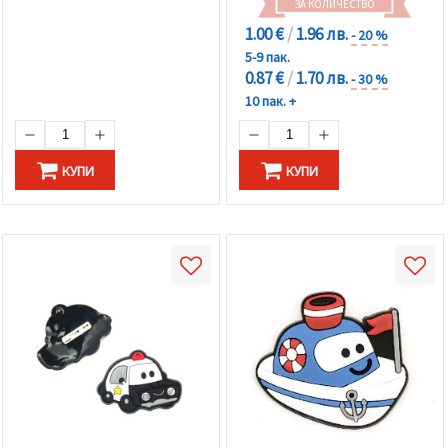
ЗА КОЛИЧЕСТВО
1.00 €
/
1.96 лв.
- 20 %
5-9 пак.
0.87 €
/
1.70 лв.
- 30 %
10 пак. +
КУПИ
КУПИ