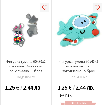
Фигурка гумена 60x30x2
Фигурка гумена 50x40x3
мм зайче с букет със
мм самолет със
закопчалка - 5 броя
закопчалка - 5 броя
Код:
405379
Код:
405372
1.25
€
/
2.44 лв.
1.25
€
/
2.44 лв.
1-4 пак.
ОТСТЪПКИ