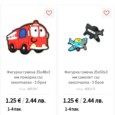
Фигурка гумена 35x48x3
Фигурка гумена 35x50x3
мм пожарна със
мм самолет със
закопчалка - 5 броя
закопчалка - 5 броя
Код:
405387
Код:
405373
1.25
€
/
2.44 лв.
1.25
€
/
2.44 лв.
1-4 пак.
1-4 пак.