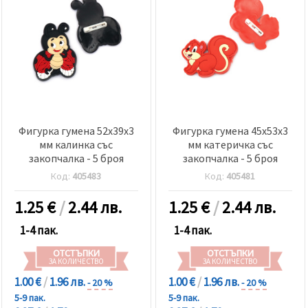
Фигурка гумена 52x39x3
Фигурка гумена 45x53x3
мм калинка със
мм катеричка със
закопчалка - 5 броя
закопчалка - 5 броя
Код:
405483
Код:
405481
1.25
€
/
2.44 лв.
1.25
€
/
2.44 лв.
1-4 пак.
1-4 пак.
ОТСТЪПКИ
ОТСТЪПКИ
ЗА КОЛИЧЕСТВО
ЗА КОЛИЧЕСТВО
1.00 €
/
1.96 лв.
1.00 €
/
1.96 лв.
- 20 %
- 20 %
5-9 пак.
5-9 пак.