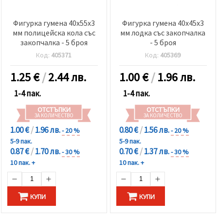
Фигурка гумена 40x55x3
Фигурка гумена 40x45x3
мм полицейска кола със
мм лодка със закопчалка
закопчалка - 5 броя
- 5 броя
Код:
405371
Код:
405369
1.25
€
/
2.44 лв.
1.00
€
/
1.96 лв.
1-4 пак.
1-4 пак.
ОТСТЪПКИ
ОТСТЪПКИ
ЗА КОЛИЧЕСТВО
ЗА КОЛИЧЕСТВО
1.00 €
/
1.96 лв.
0.80 €
/
1.56 лв.
- 20 %
- 20 %
5-9 пак.
5-9 пак.
0.87 €
/
1.70 лв.
0.70 €
/
1.37 лв.
- 30 %
- 30 %
10 пак. +
10 пак. +
КУПИ
КУПИ