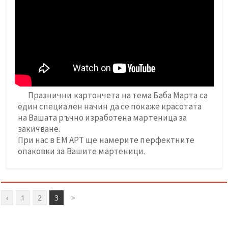
Празнични картончета на тема Баба Марта са
един специален начин да се покаже красотата
на Вашата ръчно изработена мартеница за
закичване.
При нас в ЕМ АРТ ще намерите перфектните
опаковки за Вашите мартеници.
‹
1
2
3
>