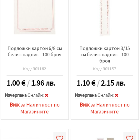
релевантно
съдържание
и реклами,
включително
с помощта
на наши
партньори
за анализ
и
Подложки картон 6/8 см
Подложки картон 3/15
маркетинг.
бели с надпис - 100 броя
см бели с надпис - 100
Можеш да
броя
се
съгласиш
Код:
301162
Код:
301157
да
използваме
всички
1.00
€
/
1.96 лв.
1.10
€
/
2.15 лв.
"бисквитки"
като
Изчерпана
Oнлайн:
Изчерпана
Oнлайн:
натиснеш
"Приеми
Виж
за Наличност по
Виж
за Наличност по
всички!"
или да
Магазините
Магазините
посочиш
предпочитанията
си в
"Настройки",
като