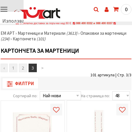
0
Използваме
Безплатна доставка за поръчки над 60 €
088 400 0332 и 088 400 0337
бисквитки
ЕМ АРТ
›
Мартеници и Материали
(3613)
›
Опаковки за мартеници
🍪
(234)
›
Картончета
(101)
Използваме
бисквитки
КАРТОНЧЕТА ЗА МАРТЕНИЦИ
и подобни
технологии,
за да
осигурим
‹
1
2
3
>
правилната
работа на
101 артикула | Стр. 3/3
сайта, да
подобрим
ФИЛТРИ
твоето
изживяване
Сортирай по:
На страница по:
и, с твое
съгласие,
да
анализираме
трафика и
да
показваме
по-