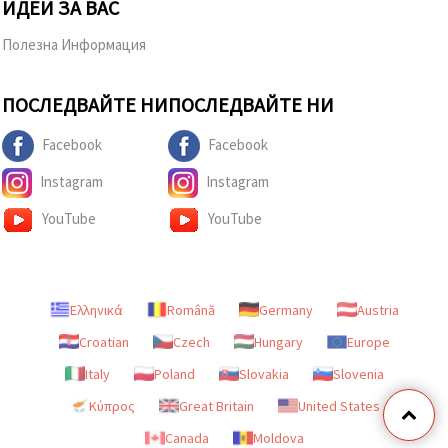
ИДЕИ ЗА ВАС
Полезна Информация
ПОСЛЕДВАЙТЕ НИ
ПОСЛЕДВАЙТЕ НИ
Facebook
Facebook
Instagram
Instagram
YouTube
YouTube
Ελληνικά
Română
Germany
Austria
Croatian
Czech
Hungary
Europe
Italy
Poland
Slovakia
Slovenia
Κύπρος
Great Britain
United States
Canada
Moldova