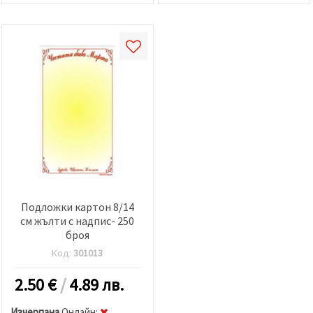
Подложки картон 8/14
см жълти с надпис- 250
броя
Код:
301013
2.50
€
/
4.89 лв.
Изчерпана
Oнлайн: