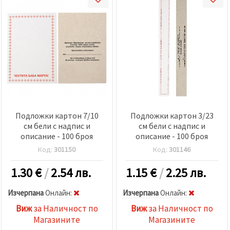
избереш
дадения
вид
"бисквитки"
и кликнеш
бутона
"Запази"
Приеми
всички
Настройки
Подложки картон 7/10
Подложки картон 3/23
на
см бели с надпис и
см бели с надпис и
бисквитките
описание - 100 броя
описание - 100 броя
Код:
301150
Код:
301146
1.30
€
/
2.54 лв.
1.15
€
/
2.25 лв.
Изчерпана
Oнлайн:
Изчерпана
Oнлайн:
Виж
за Наличност по
Виж
за Наличност по
Магазините
Магазините