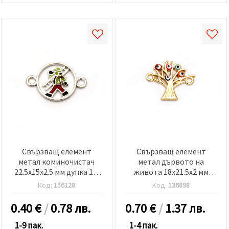
Свързващ елемент
Свързващ елемент
метал коминочистач
метал дървото на
22.5x15x2.5 мм дупка 1.5
живота 18x21.5x2 мм
мм цвят сребро -2 броя
дупка 2 мм злато -2 броя
Код:
156128
Код:
136898
0.40
€
/
0.78 лв.
0.70
€
/
1.37 лв.
1-9 пак.
1-4 пак.