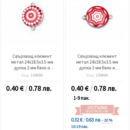
Свързващ елемент
Свързващ елемент
метал 24x18.5x3.5 мм
метал 24x18.5x3.5 мм
дупка 2 мм бяло и
дупка 2 мм бяло и
червено-2 броя
червено-2 броя
Код:
136868
Код:
136866
0.40
€
/
0.78 лв.
0.40
€
/
0.78 лв.
1-9 пак.
ОТСТЪПКИ
ЗА КОЛИЧЕСТВО
0.32 €
/
0.63 лв.
- 20 %
10-19 пак.