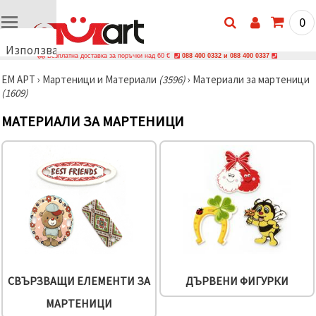
0
Използваме
Безплатна доставка за поръчки над 60 €
088 400 0332 и 088 400 0337
бисквитки
ЕМ АРТ
›
Мартеници и Материали
(3596)
›
Материали за мартеници
🍪
(1609)
Използваме
бисквитки
МАТЕРИАЛИ ЗА МАРТЕНИЦИ
и подобни
технологии,
за да
осигурим
правилната
работа на
сайта, да
подобрим
твоето
изживяване
и, с твое
съгласие,
да
анализираме
трафика и
СВЪРЗВАЩИ ЕЛЕМЕНТИ ЗА
ДЪРВЕНИ ФИГУРКИ
да
показваме
МАРТЕНИЦИ
по-