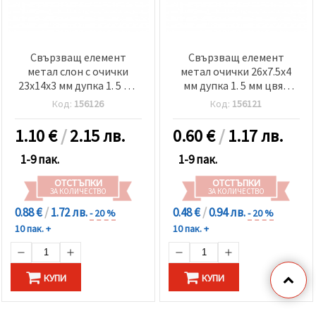
Свързващ елемент
Свързващ елемент
метал слон с очички
метал очички 26x7.5x4
23x14x3 мм дупка 1. 5 мм
мм дупка 1. 5 мм цвят
цвят сребро -2 броя
сребро -2 броя
Код:
156126
Код:
156121
1.10
€
/
2.15 лв.
0.60
€
/
1.17 лв.
1-9 пак.
1-9 пак.
ОТСТЪПКИ
ОТСТЪПКИ
ЗА КОЛИЧЕСТВО
ЗА КОЛИЧЕСТВО
0.88 €
/
1.72 лв.
0.48 €
/
0.94 лв.
- 20 %
- 20 %
10 пак. +
10 пак. +
КУПИ
КУПИ