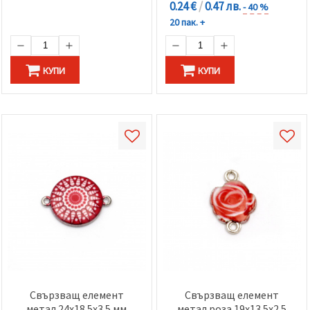
0.24 €
/
0.47 лв.
- 40 %
20 пак. +
КУПИ
КУПИ
Свързващ елемент
Свързващ елемент
метал 24x18.5x3.5 мм
метал роза 19x13.5x2.5