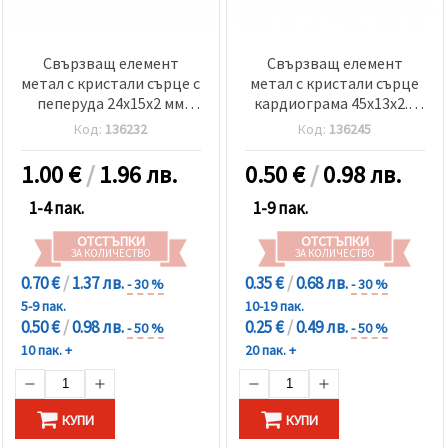
Свързващ елемент
Свързващ елемент
метал с кристали сърце с
метал с кристали сърце
пеперуда 24x15x2 мм
кардиограма 45x13x2.5
дупка 1.5 мм червен-2
мм дупка 1.5 мм сребро-2
Код:
136232
Код:
136245
броя
броя
1.00
€
/
1.96 лв.
0.50
€
/
0.98 лв.
1-4 пак.
1-9 пак.
ОТСТЪПКИ
ОТСТЪПКИ
ЗА КОЛИЧЕСТВО
ЗА КОЛИЧЕСТВО
0.70 €
/
1.37 лв.
0.35 €
/
0.68 лв.
- 30 %
- 30 %
5-9 пак.
10-19 пак.
0.50 €
/
0.98 лв.
0.25 €
/
0.49 лв.
- 50 %
- 50 %
10 пак. +
20 пак. +
КУПИ
КУПИ