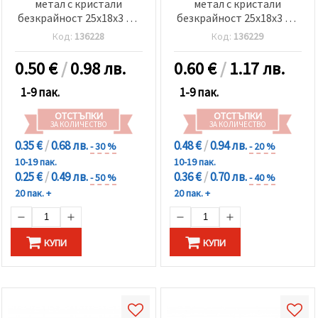
метал с кристали
метал с кристали
безкрайност 25x18x3 мм
безкрайност 25x18x3 мм
дупка 1.5 мм бял-2 броя
дупка 1.5 мм червен-2
Код:
136228
Код:
136229
броя
0.50
€
/
0.98 лв.
0.60
€
/
1.17 лв.
1-9 пак.
1-9 пак.
ОТСТЪПКИ
ОТСТЪПКИ
ЗА КОЛИЧЕСТВО
ЗА КОЛИЧЕСТВО
0.35 €
/
0.68 лв.
0.48 €
/
0.94 лв.
- 30 %
- 20 %
10-19 пак.
10-19 пак.
0.25 €
/
0.49 лв.
0.36 €
/
0.70 лв.
- 50 %
- 40 %
20 пак. +
20 пак. +
КУПИ
КУПИ