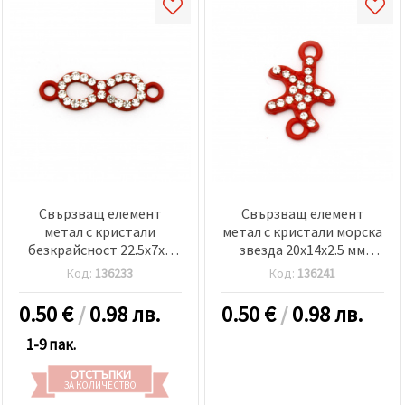
Свързващ елемент
Свързващ елемент
метал с кристали
метал с кристали морска
безкрайсност 22.5x7x2
звезда 20x14x2.5 мм
мм дупка 1.5 мм червен-2
дупка 1.5 мм червен-2
Код:
136233
Код:
136241
броя
броя
0.50
€
/
0.98 лв.
0.50
€
/
0.98 лв.
1-9 пак.
ОТСТЪПКИ
ЗА КОЛИЧЕСТВО