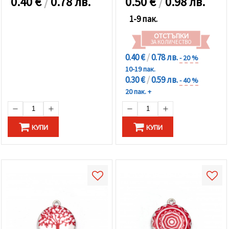
0.40
€
/
0.78 лв.
0.50
€
/
0.98 лв.
1-9 пак.
ОТСТЪПКИ
ЗА КОЛИЧЕСТВО
0.40 €
/
0.78 лв.
- 20 %
10-19 пак.
0.30 €
/
0.59 лв.
- 40 %
20 пак. +
КУПИ
КУПИ