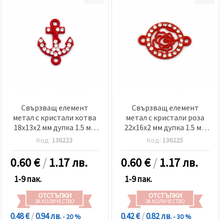
Свързващ елемент
Свързващ елемент
метал с кристали котва
метал с кристали роза
18x13x2 мм дупка 1.5 мм
22x16x2 мм дупка 1.5 мм
червен-2 броя
червен-2 броя
Код:
136223
Код:
136225
0.60
€
/
1.17 лв.
0.60
€
/
1.17 лв.
1-9 пак.
1-9 пак.
ОТСТЪПКИ
ОТСТЪПКИ
ЗА КОЛИЧЕСТВО
ЗА КОЛИЧЕСТВО
0.48 €
/
0.94 лв.
0.42 €
/
0.82 лв.
- 20 %
- 30 %