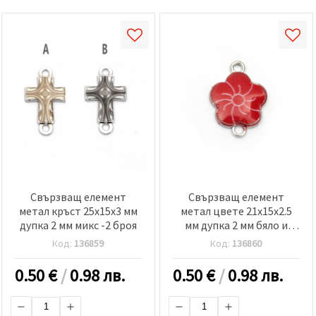
Свързващ елемент
Свързващ елемент
метал кръст 25x15x3 мм
метал цвете 21x15x2.5
дупка 2 мм микс -2 броя
мм дупка 2 мм бяло и
червено -2 броя
Код:
136859
Код:
136860
0.50
€
/
0.98 лв.
0.50
€
/
0.98 лв.