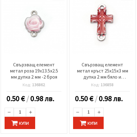
Свързващ елемент
Свързващ елемент
метал роза 19x13.5x2.5
метал кръст 25x15x3 мм
мм дупка 2 мм -2 броя
дупка 2 мм бяло и
червено -2 броя
Код:
136862
Код:
136858
0.50
€
/
0.98 лв.
0.50
€
/
0.98 лв.
КУПИ
КУПИ