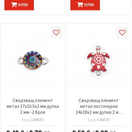
КУПИ
КУПИ
Свързващ елемент
Свързващ елемент
метал 17x10.5x2 мм дупка
метал костенурка
2 мм -2 броя
24x18x2 мм дупка 2 мм
бяло и червено -2 броя
Код:
136870
Код:
136873