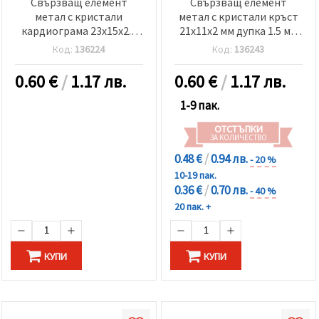
Свързващ елемент
Свързващ елемент
метал с кристали
метал с кристали кръст
кардиограма 23x15x2.5
21x11x2 мм дупка 1.5 мм
мм дупка 1.5 мм червен-2
червен-2 броя
Код:
136224
Код:
136243
броя
0.60
€
/
1.17 лв.
0.60
€
/
1.17 лв.
1-9 пак.
ОТСТЪПКИ
ЗА КОЛИЧЕСТВО
0.48 €
/
0.94 лв.
- 20 %
10-19 пак.
0.36 €
/
0.70 лв.
- 40 %
20 пак. +
КУПИ
КУПИ