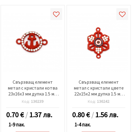
Свързващ елемент
Свързващ елемент
метал с кристали котва
метал с кристали цвете
23x16x3 мм дупка 1.5 мм
22x15x2 мм дупка 1.5 мм
червен-2 броя
червен-2 броя
Код:
136239
Код:
136242
0.70
€
/
1.37 лв.
0.80
€
/
1.56 лв.
1-9 пак.
1-4 пак.