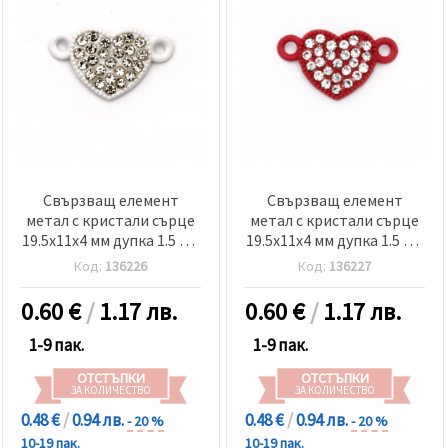
Свързващ елемент
Свързващ елемент
метал с кристали сърце
метал с кристали сърце
19.5x11x4 мм дупка 1.5 мм
19.5x11x4 мм дупка 1.5 мм
бял-2 броя
червен-2 броя
Код:
136226
Код:
136227
0.60
€
/
1.17 лв.
0.60
€
/
1.17 лв.
1-9 пак.
1-9 пак.
ОТСТЪПКИ
ОТСТЪПКИ
ЗА КОЛИЧЕСТВО
ЗА КОЛИЧЕСТВО
0.48 €
/
0.94 лв.
0.48 €
/
0.94 лв.
- 20 %
- 20 %
10-19 пак.
10-19 пак.