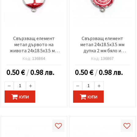
Свързващ елемент
Свързващ елемент
метал дървото на
метал 24x18.5x3.5 мм
живота 24x18.5x3.5 мм
дупка 2 мм бяло и
дупка 2 мм бяло и
червено-2 броя
Код:
136864
Код:
136867
червено-2 броя
0.50
€
/
0.98 лв.
0.50
€
/
0.98 лв.
КУПИ
КУПИ