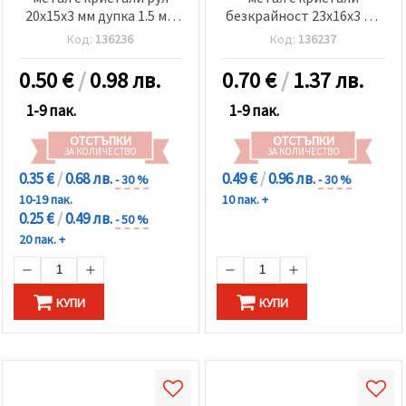
20x15x3 мм дупка 1.5 мм
безкрайност 23x16x3 мм
червен-2 броя
дупка 1.5 мм червен-2
Код:
136236
Код:
136237
броя
0.50
€
/
0.98 лв.
0.70
€
/
1.37 лв.
1-9 пак.
1-9 пак.
ОТСТЪПКИ
ОТСТЪПКИ
ЗА КОЛИЧЕСТВО
ЗА КОЛИЧЕСТВО
0.35 €
/
0.68 лв.
0.49 €
/
0.96 лв.
- 30 %
- 30 %
10-19 пак.
10 пак. +
0.25 €
/
0.49 лв.
- 50 %
20 пак. +
КУПИ
КУПИ