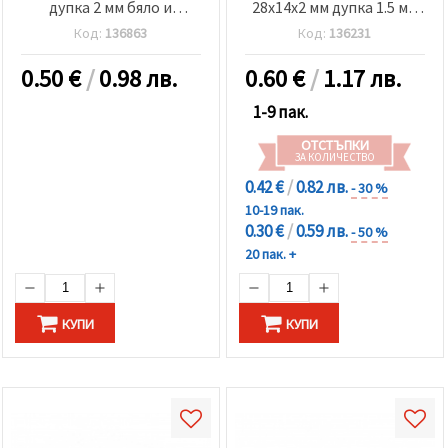
дупка 2 мм бяло и
28x14x2 мм дупка 1.5 мм
червено-2 броя
червен-2 броя
Код:
136863
Код:
136231
0.50
€
/
0.98 лв.
0.60
€
/
1.17 лв.
1-9 пак.
ОТСТЪПКИ
ЗА КОЛИЧЕСТВО
0.42 €
/
0.82 лв.
- 30 %
10-19 пак.
0.30 €
/
0.59 лв.
- 50 %
20 пак. +
КУПИ
КУПИ