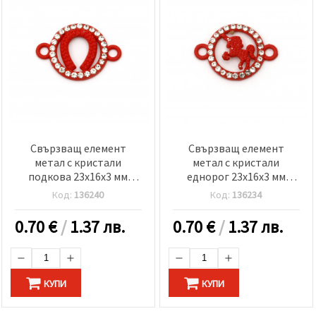
Свързващ елемент
Свързващ елемент
метал с кристали
метал с кристали
подкова 23x16x3 мм
еднорог 23x16x3 мм
дупка 1.5 мм червен-2
дупка 1.5 мм червен-2
Код:
136240
Код:
136234
броя
броя
0.70
€
/
1.37 лв.
0.70
€
/
1.37 лв.
КУПИ
КУПИ