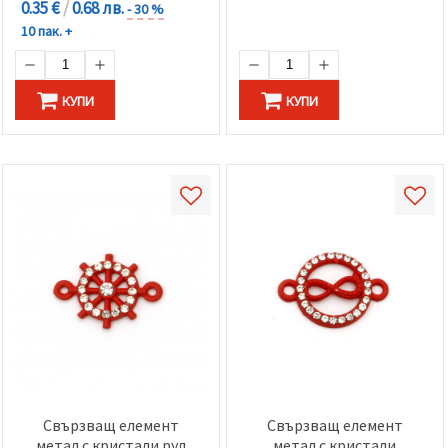
0.35 €
/
0.68 лв.
- 30 %
10 пак. +
КУПИ
КУПИ
Свързващ елемент
Свързващ елемент
метал с кристали рул
метал с кристали