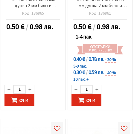
дупка 2 мм бяло и
мм дупка 2 мм бяло и
червено-2 броя
червено-2 броя
Код:
136865
Код:
136861
0.50
€
/
0.98 лв.
0.50
€
/
0.98 лв.
1-4 пак.
ОТСТЪПКИ
ЗА КОЛИЧЕСТВО
0.40 €
/
0.78 лв.
- 20 %
5-9 пак.
0.30 €
/
0.59 лв.
- 40 %
10 пак. +
КУПИ
КУПИ