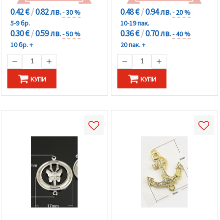
0.42 €
/
0.82 лв.
0.48 €
/
0.94 лв.
- 30 %
- 20 %
5-9 бр.
10-19 пак.
0.30 €
/
0.59 лв.
0.36 €
/
0.70 лв.
- 50 %
- 40 %
10 бр. +
20 пак. +
КУПИ
КУПИ