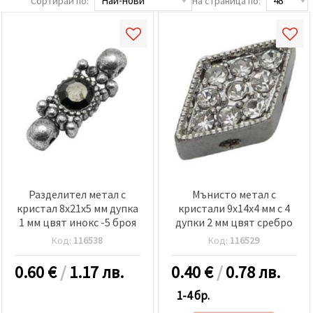
Сортирай по:
На страница по:
Разделител метал с
Мънисто метал с
кристал 8x21x5 мм дупка
кристали 9x14x4 мм с 4
1 мм цвят инокс -5 броя
дупки 2 мм цвят сребро
Код:
116538
Код:
116529
0.60
€
/
1.17 лв.
0.40
€
/
0.78 лв.
1-4 бр.