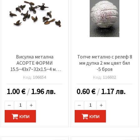
Висулка метална
Топче метално с релеф 8
АСОРТЕ ФОРМИ
мм дупка 2 мм цвят бял
15.5~43x7~32x1.5~4 мм
-5 броя
дупка 1-4 мм цвят антик
Код:
106654
Код:
116602
бронз -20 грама
1.00
€
/
1.96 лв.
0.60
€
/
1.17 лв.
КУПИ
КУПИ