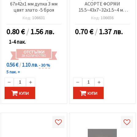
67x42x1 мм дупка 3 мм
АСОРТЕ ФОРМИ
цвят злато -5 броя
15.5~43x7~32x1.5~4 мм
дупка 1-4 мм цвят мед
Код:
106631
Код:
106656
-20 грама
0.80
€
/
1.56 лв.
0.70
€
/
1.37 лв.
1-4 пак.
ОТСТЪПКИ
ЗА КОЛИЧЕСТВО
0.56 €
/
1.10 лв.
- 30 %
5 пак. +
КУПИ
КУПИ