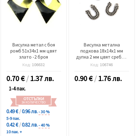
Висулка метал с боя
Висулка метална
ромб 51x34x1 мм цвят
подкова 18x14x1 мм
злато -2 броя
дупка 2 мм цвят сребро
-10 броя
Код:
106632
Код:
106746
0.70
€
/
1.37 лв.
0.90
€
/
1.76 лв.
1-4 пак.
ОТСТЪПКИ
ЗА КОЛИЧЕСТВО
0.49 €
/
0.96 лв.
- 30 %
5-9 пак.
0.42 €
/
0.82 лв.
- 40 %
10 пак. +