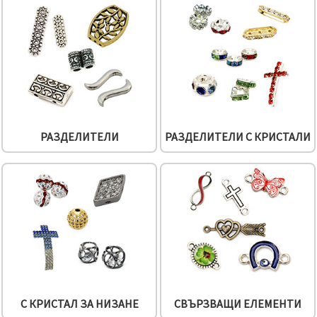
избереш
дадения
вид
"бисквитки"
и кликнеш
бутона
"Запази"
Приеми
всички
РАЗДЕЛИТЕЛИ
РАЗДЕЛИТЕЛИ С КРИСТАЛИ
Настройки
на
бисквитките
С КРИСТАЛ ЗА НИЗАНЕ
СВЪРЗВАЩИ ЕЛЕМЕНТИ