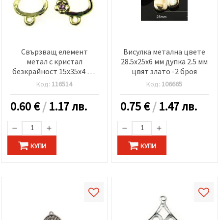
Свързващ елемент
Висулка метална цвете
метал с кристал
28.5x25x6 мм дупка 2.5 мм
безкрайност 15x35x4 мм
цвят злато -2 броя
дупка 2 мм цвят злато -2
Код:
116514
Код:
106665
броя
0.60
€
/
1.17 лв.
0.75
€
/
1.47 лв.
КУПИ
КУПИ