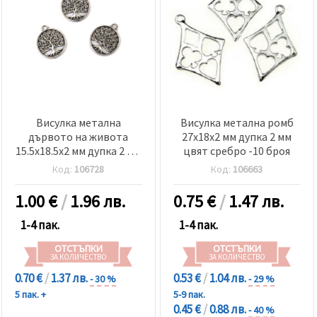
Висулка метална
Висулка метална ромб
дървото на живота
27x18x2 мм дупка 2 мм
15.5x18.5x2 мм дупка 2 мм
цвят сребро -10 броя
цвят сребро -10 броя
Код:
106728
Код:
106663
1.00
€
/
1.96 лв.
0.75
€
/
1.47 лв.
1-4 пак.
1-4 пак.
ОТСТЪПКИ
ОТСТЪПКИ
ЗА КОЛИЧЕСТВО
ЗА КОЛИЧЕСТВО
0.70 €
/
1.37 лв.
0.53 €
/
1.04 лв.
- 30 %
- 29 %
5 пак. +
5-9 пак.
0.45 €
/
0.88 лв.
- 40 %