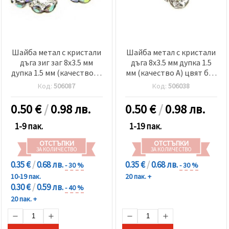
Шайба метал с кристали
Шайба метал с кристали
дъга зиг заг 8x3.5 мм
дъга 8x3.5 мм дупка 1.5
дупка 1.5 мм (качество А)
мм (качество А) цвят бял
цвят бял -10 броя
-10 броя
Код:
506087
Код:
506038
0.50
€
/
0.98 лв.
0.50
€
/
0.98 лв.
1-9 пак.
1-19 пак.
ОТСТЪПКИ
ОТСТЪПКИ
ЗА КОЛИЧЕСТВО
ЗА КОЛИЧЕСТВО
0.35 €
/
0.68 лв.
0.35 €
/
0.68 лв.
- 30 %
- 30 %
10-19 пак.
20 пак. +
0.30 €
/
0.59 лв.
- 40 %
20 пак. +