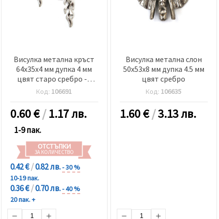
Висулка метална кръст
Висулка метална слон
64x35x4 мм дупка 4 мм
50x53x8 мм дупка 4.5 мм
цвят старо сребро -2
цвят сребро
броя
Код:
106691
Код:
106635
0.60
€
/
1.17 лв.
1.60
€
/
3.13 лв.
1-9 пак.
ОТСТЪПКИ
ЗА КОЛИЧЕСТВО
0.42 €
/
0.82 лв.
- 30 %
10-19 пак.
0.36 €
/
0.70 лв.
- 40 %
20 пак. +