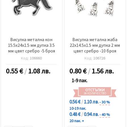
Висулка метална кон
Висулка метална жаба
15.5x24x1.5 мм дупка 3.5
22x14.5x1.5 мм дупка 2 мм
мм цвят сребро -5 броя
цвят сребро -10 броя
Код:
106660
Код:
106726
0.55
€
/
1.08 лв.
0.80
€
/
1.56 лв.
1-9 пак.
ОТСТЪПКИ
ЗА КОЛИЧЕСТВО
0.56 €
/
1.10 лв.
- 30 %
10-19 пак.
0.48 €
/
0.94 лв.
- 40 %
20 пак. +