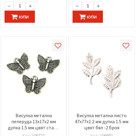
КУПИ
КУПИ
Висулка метална
Висулка метална листо
пеперуда 13x17x2 мм
47x77x1.2 мм дупка 1.5 мм
дупка 1.5 мм цвят старо
цвят бял -2 броя
сребро -10 броя
Код:
106722
Код:
106662