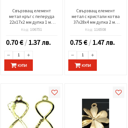
Свързващ елемент
Свързващ елемент
метал кръг с пеперуда
метал с кристали котва
22x17x2 мм дупка 1 мм
37x28x4 мм дупка 2 мм
цвят бял -5 броя
цвят злато
Код:
106751
Код:
116508
0.70
€
/
1.37 лв.
0.75
€
/
1.47 лв.
КУПИ
КУПИ