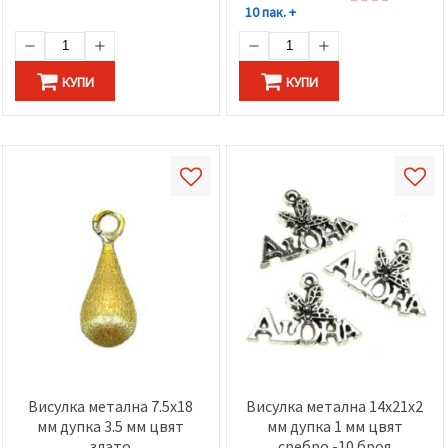
10 пак. +
КУПИ
КУПИ
Висулка метална 7.5x18
Висулка метална 14x21x2
мм дупка 3.5 мм цвят
мм дупка 1 мм цвят
злато
сребро -10 броя