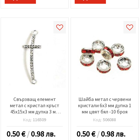
Свързващ елемент
Шайба метал с червени
метал с кристал кръст
кристали 6x3 мм дупка 1
45x15x3 мм дупка 3 мм
мм цвят бял -10 броя
цвят сребро
Код:
116509
Код:
506088
0.50
€
/
0.98 лв.
0.50
€
/
0.98 лв.