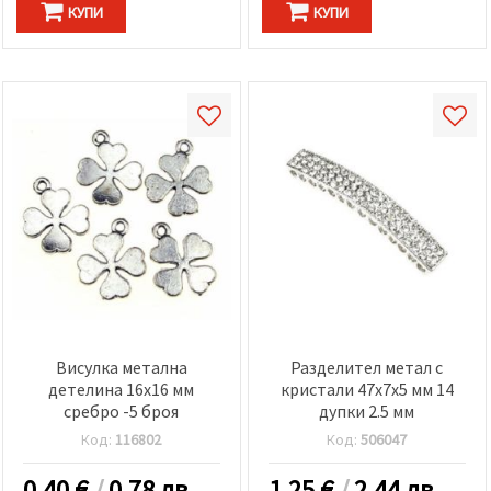
КУПИ
КУПИ
Висулка метална
Разделител метал с
детелина 16x16 мм
кристали 47x7x5 мм 14
сребро -5 броя
дупки 2.5 мм
Код:
116802
Код:
506047
0.40
€
/
0.78 лв.
1.25
€
/
2.44 лв.